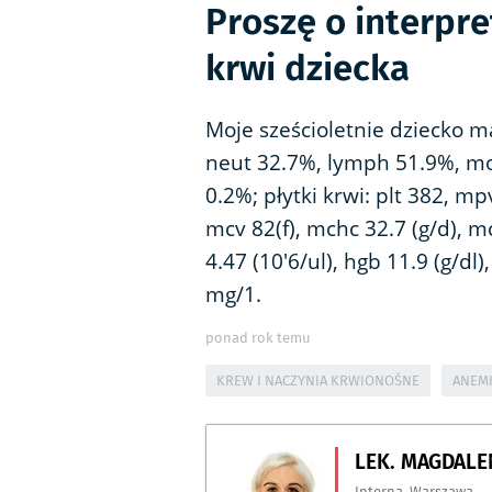
Proszę o interpr
krwi dziecka
Moje sześcioletnie dziecko m
neut 32.7%, lymph 51.9%, mon
0.2%; płytki krwi: plt 382, m
mcv 82(f), mchc 32.7 (g/d), m
4.47 (10'6/ul), hgb 11.9 (g/dl)
mg/1.
ponad rok temu
KREW I NACZYNIA KRWIONOŚNE
ANEM
LEK. MAGDALE
Interna
,
Warszawa