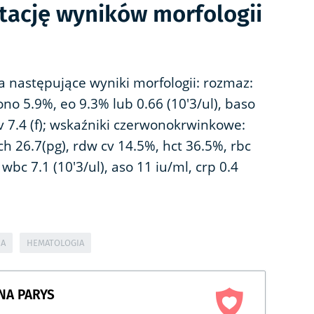
etację wyników morfologii
a następujące wyniki morfologii: rozmaz:
o 5.9%, eo 9.3% lub 0.66 (10'3/ul), baso
pv 7.4 (f); wskaźniki czerwonokrwinkowe:
ch 26.7(pg), rdw cv 14.5%, hct 36.5%, rbc
, wbc 7.1 (10'3/ul), aso 11 iu/ml, crp 0.4
IA
HEMATOLOGIA
NA PARYS