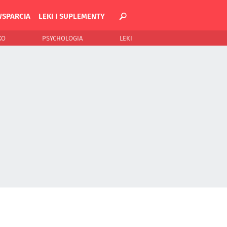
WSPARCIA
LEKI I SUPLEMENTY
KO
PSYCHOLOGIA
LEKI