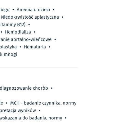
niego
•
Anemia u dzieci
•
Niedokrwistość aplastyczna
•
itaminy B12)
•
•
Hemodializa
•
anie aortalno-wieńcowe
•
plastyka
•
Hematuria
•
ak mnogi
, diagnozowanie chorób
•
ie
•
MCH - badanie czynnika, normy
rpretacja wyników
•
 wskazania do badania, normy
•