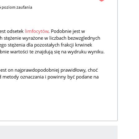
6
poziom zaufania
est odsetek
limfocytów
. Podobnie jest w
ich stężenie wyrażone w liczbach bezwzglednych
go stężenia dla pozostałych frakcji krwinek
nie wartości te znajdują się na wydruku wyniku.
to jest on najprawdopodobniej prawidłowy, choć
 od metody oznaczania i powinny być podane na