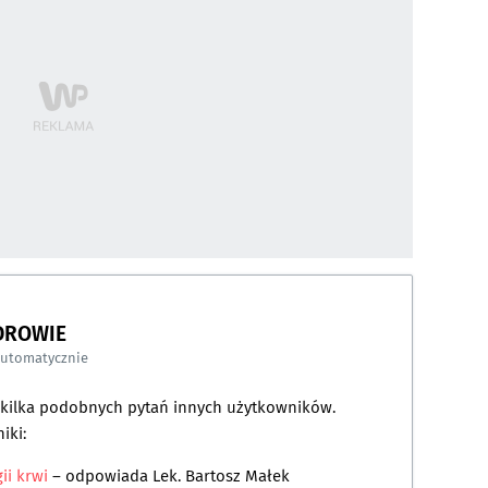
DROWIE
automatycznie
a kilka podobnych pytań innych użytkowników.
iki:
ii krwi
– odpowiada
Lek. Bartosz Małek