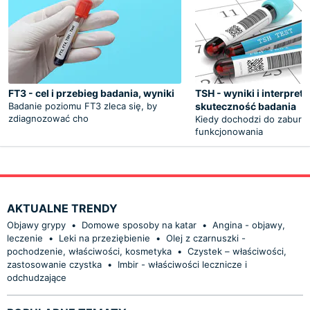
FT3 - cel i przebieg badania, wyniki
TSH - wyniki i interpreta
Badanie poziomu FT3 zleca się, by
skuteczność badania
zdiagnozować cho
Kiedy dochodzi do zaburz
funkcjonowania
AKTUALNE TRENDY
Objawy grypy
•
Domowe sposoby na katar
•
Angina - objawy,
leczenie
•
Leki na przeziębienie
•
Olej z czarnuszki -
pochodzenie, właściwości, kosmetyka
•
Czystek – właściwości,
zastosowanie czystka
•
Imbir - właściwości lecznicze i
odchudzające