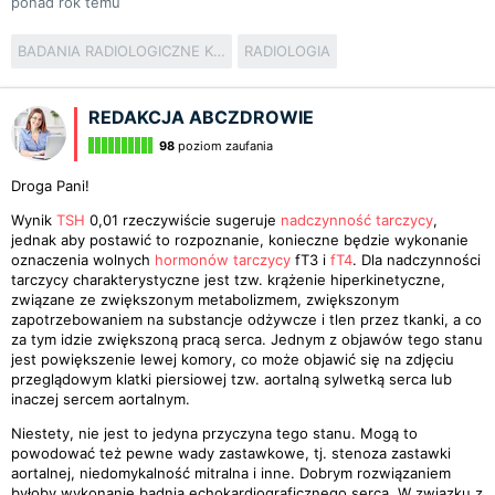
ponad rok temu
BADANIA RADIOLOGICZNE KLATKI PIERSIOWEJ
RADIOLOGIA
REDAKCJA ABCZDROWIE
98
poziom zaufania
Droga Pani!
Wynik
TSH
0,01 rzeczywiście sugeruje
nadczynność tarczycy
,
jednak aby postawić to rozpoznanie, konieczne będzie wykonanie
oznaczenia wolnych
hormonów
tarczycy
fT3 i
fT4
. Dla nadczynności
tarczycy charakterystyczne jest tzw. krążenie hiperkinetyczne,
związane ze zwiększonym metabolizmem, zwiększonym
zapotrzebowaniem na substancje odżywcze i tlen przez tkanki, a co
za tym idzie zwiększoną pracą serca. Jednym z objawów tego stanu
jest powiększenie lewej komory, co może objawić się na zdjęciu
przeglądowym klatki piersiowej tzw. aortalną sylwetką serca lub
inaczej sercem aortalnym.
Niestety, nie jest to jedyna przyczyna tego stanu. Mogą to
powodować też pewne wady zastawkowe, tj. stenoza zastawki
aortalnej, niedomykalność mitralna i inne. Dobrym rozwiązaniem
byłoby wykonanie badnia echokardiograficznego serca. W związku z