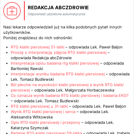
REDAKCJA ABCZDROWIE
Odpowiedź udzielona automatycznie
Nasi lekarze odpowiedzieli już na kilka podobnych pytań innych
użytkowników.
Poniżej znajdziesz do nich odnośniki:
RTG klatki piersiowej 51-latki
– odpowiada
Lek. Paweł Baljon
Proszę o interpretację zdjęcia RTG klatki piersiowej
–
odpowiada
Redakcja abcZdrowie
Interpretacja opisu badania rtg klatki piersiowej
– odpowiada
Bartłomiej Rawski
Interpretacje wyniku badania RTG klatki piersiowej
– odpowiada
Lek. Tomasz Budlewski
Ból pleców na wysokości klatki piersiowej a wynik RTG klatki
piersiowej
– odpowiada
Lek. Małgorzata Horbaczewska
Co oznacza wynik badania RTG klatki piersiowej i badania EKG?
– odpowiada
Lek. Tomasz Budlewski
RTG klatki piersiowej u 31-latki
– odpowiada
Lek. Paweł Baljon
Wynik RTG klatki piersiowej i serca
– odpowiada
Lek.
Aleksandra Witkowska
Opis RTG klatki piersiowej i przepony
– odpowiada
Lek.
Katarzyna Szymczak
Badanie RTG klatki piersiowej 59-latka
– odpowiada
Lek. Izabela