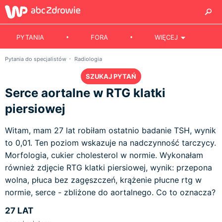
PYTANIA
FORA
WIĘCEJ
Pytania do specjalistów
Radiologia
SZUKAJ PYTAŃ
Serce aortalne w RTG klatki
piersiowej
Witam, mam 27 lat robiłam ostatnio badanie TSH, wynik
to 0,01. Ten poziom wskazuje na nadczynność tarczycy.
Morfologia, cukier cholesterol w normie. Wykonałam
również zdjęcie RTG klatki piersiowej, wynik: przepona
wolna, płuca bez zagęszczeń, krążenie płucne rtg w
normie, serce - zbliżone do aortalnego. Co to oznacza?
27 LAT