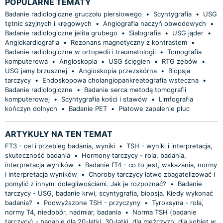
POPULARNE TEMATY
Badanie radiologiczne gruczołu piersiowego
•
Scyntygrafia
•
USG
tętnic szyjnych i kręgowych
•
Angiografia naczyń obwodowych
•
Badanie radiologiczne jelita grubego
•
Sialografia
•
USG jąder
•
Angiokardiografia
•
Rezonans magnetyczny z kontrastem
•
Badanie radiologiczne w ortopedii i traumatologii
•
Tomografia
komputerowa
•
Angioskopia
•
USG ścięgien
•
RTG zębów
•
USG jamy brzusznej
•
Angioskopia przezskórna
•
Biopsja
tarczycy
•
Endoskopowa cholangiopankreatografia wsteczna
•
Badanie radiologiczne
•
Badanie serca metodą tomografii
komputerowej
•
Scyntygrafia kości i stawów
•
Limfografia
kończyn dolnych
•
Badanie PET
•
Płatowe zapalenie płuc
ARTYKUŁY NA TEN TEMAT
FT3 - cel i przebieg badania, wyniki
•
TSH - wyniki i interpretacja,
skuteczność badania
•
Hormony tarczycy - rola, badania,
interpretacja wyników
•
Badanie fT4 - co to jest, wskazania, normy
i interpretacja wyników
•
Choroby tarczycy łatwo zbagatelizować i
pomylić z innymi dolegliwościami. Jak je rozpoznać?
•
Badanie
tarczycy - USG, badanie krwi, scyntygrafia, biopsja. Kiedy wykonać
badania?
•
Podwyższone TSH - przyczyny
•
Tyroksyna - rola,
normy T4, niedobór, nadmiar, badania
•
Norma TSH (badanie
tarczycy) - badanie dla 20-latki, 30-latki, dla mężczyzn, dla kobiet w