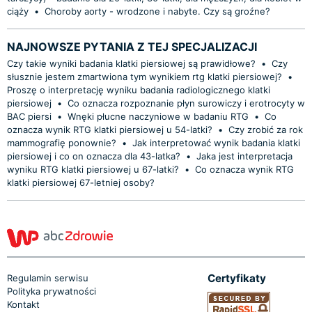
ciąży
•
Choroby aorty - wrodzone i nabyte. Czy są groźne?
NAJNOWSZE PYTANIA Z TEJ SPECJALIZACJI
Czy takie wyniki badania klatki piersiowej są prawidłowe?
•
Czy
słusznie jestem zmartwiona tym wynikiem rtg klatki piersiowej?
•
Proszę o interpretację wyniku badania radiologicznego klatki
piersiowej
•
Co oznacza rozpoznanie płyn surowiczy i erotrocyty w
BAC piersi
•
Wnęki płucne naczyniowe w badaniu RTG
•
Co
oznacza wynik RTG klatki piersiowej u 54-latki?
•
Czy zrobić za rok
mammografię ponownie?
•
Jak interpretować wynik badania klatki
piersiowej i co on oznacza dla 43-latka?
•
Jaka jest interpretacja
wyniku RTG klatki piersiowej u 67-latki?
•
Co oznacza wynik RTG
klatki piersiowej 67-letniej osoby?
Certyfikaty
Regulamin serwisu
Polityka prywatności
Kontakt