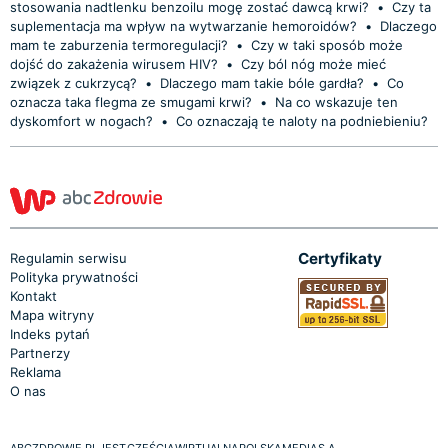
stosowania nadtlenku benzoilu mogę zostać dawcą krwi?
•
Czy ta
suplementacja ma wpływ na wytwarzanie hemoroidów?
•
Dlaczego
mam te zaburzenia termoregulacji?
•
Czy w taki sposób może
dojść do zakażenia wirusem HIV?
•
Czy ból nóg może mieć
związek z cukrzycą?
•
Dlaczego mam takie bóle gardła?
•
Co
oznacza taka flegma ze smugami krwi?
•
Na co wskazuje ten
dyskomfort w nogach?
•
Co oznaczają te naloty na podniebieniu?
Certyfikaty
Regulamin serwisu
Polityka prywatności
Kontakt
Mapa witryny
Indeks pytań
Partnerzy
Reklama
O nas
ABCZDROWIE.PL JEST CZĘŚCIĄ WIRTUALNA POLSKA MEDIA S.A.