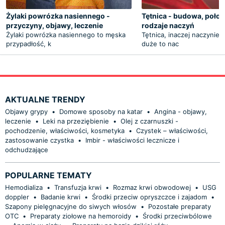
Żylaki powrózka nasiennego -
Tętnica - budowa, położe
przyczyny, objawy, leczenie
rodzaje naczyń
Żylaki powrózka nasiennego to męska
Tętnica, inaczej naczynie t
przypadłość, k
duże to nac
AKTUALNE TRENDY
Objawy grypy
•
Domowe sposoby na katar
•
Angina - objawy,
leczenie
•
Leki na przeziębienie
•
Olej z czarnuszki -
pochodzenie, właściwości, kosmetyka
•
Czystek – właściwości,
zastosowanie czystka
•
Imbir - właściwości lecznicze i
odchudzające
POPULARNE TEMATY
Hemodializa
•
Transfuzja krwi
•
Rozmaz krwi obwodowej
•
USG
doppler
•
Badanie krwi
•
Środki przeciw opryszczce i zajadom
•
Szapony pielęgnacyjne do siwych włosów
•
Pozostałe preparaty
OTC
•
Preparaty ziołowe na hemoroidy
•
Środki przeciwbólowe