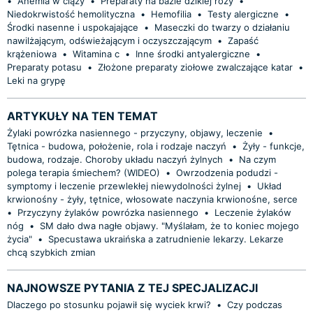
•
Anemia w ciąży
•
Preparaty na bazie dzikiej róży
•
Niedokrwistość hemolityczna
•
Hemofilia
•
Testy alergiczne
•
Środki nasenne i uspokajające
•
Maseczki do twarzy o działaniu
nawilżającym, odświeżającym i oczyszczającym
•
Zapaść
krążeniowa
•
Witamina c
•
Inne środki antyalergiczne
•
Preparaty potasu
•
Złożone preparaty ziołowe zwalczające katar
•
Leki na grypę
ARTYKUŁY NA TEN TEMAT
Żylaki powrózka nasiennego - przyczyny, objawy, leczenie
•
Tętnica - budowa, położenie, rola i rodzaje naczyń
•
Żyły - funkcje,
budowa, rodzaje. Choroby układu naczyń żylnych
•
Na czym
polega terapia śmiechem? (WIDEO)
•
Owrzodzenia podudzi -
symptomy i leczenie przewlekłej niewydolności żylnej
•
Układ
krwionośny - żyły, tętnice, włosowate naczynia krwionośne, serce
•
Przyczyny żylaków powrózka nasiennego
•
Leczenie żylaków
nóg
•
SM dało dwa nagłe objawy. "Myślałam, że to koniec mojego
życia"
•
Specustawa ukraińska a zatrudnienie lekarzy. Lekarze
chcą szybkich zmian
NAJNOWSZE PYTANIA Z TEJ SPECJALIZACJI
Dlaczego po stosunku pojawił się wyciek krwi?
•
Czy podczas