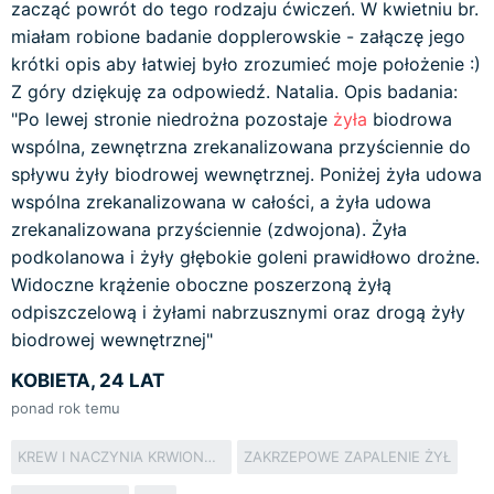
zacząć powrót do tego rodzaju ćwiczeń. W kwietniu br.
miałam robione badanie dopplerowskie - załączę jego
krótki opis aby łatwiej było zrozumieć moje położenie :)
Z góry dziękuję za odpowiedź. Natalia. Opis badania:
"Po lewej stronie niedrożna pozostaje
żyła
biodrowa
wspólna, zewnętrzna zrekanalizowana przyściennie do
spływu żyły biodrowej wewnętrznej. Poniżej żyła udowa
wspólna zrekanalizowana w całości, a żyła udowa
zrekanalizowana przyściennie (zdwojona). Żyła
podkolanowa i żyły głębokie goleni prawidłowo drożne.
Widoczne krążenie oboczne poszerzoną żyłą
odpiszczelową i żyłami nabrzusznymi oraz drogą żyły
biodrowej wewnętrznej"
KOBIETA, 24 LAT
ponad rok temu
KREW I NACZYNIA KRWIONOŚNE
ZAKRZEPOWE ZAPALENIE ŻYŁ