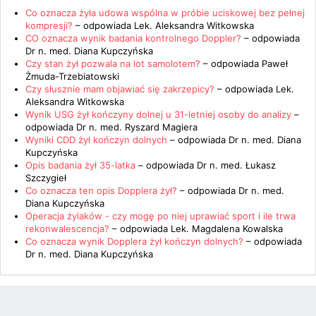
Co oznacza żyła udowa wspólna w próbie uciskowej bez pełnej
kompresji?
– odpowiada
Lek. Aleksandra Witkowska
CO oznacza wynik badania kontrolnego Doppler?
– odpowiada
Dr n. med. Diana Kupczyńska
Czy stan żył pozwala na lot samolotem?
– odpowiada
Paweł
Żmuda-Trzebiatowski
Czy słusznie mam objawiać się zakrzepicy?
– odpowiada
Lek.
Aleksandra Witkowska
Wynik USG żył kończyny dolnej u 31-letniej osoby do analizy
–
odpowiada
Dr n. med. Ryszard Magiera
Wyniki CDD żył kończyn dolnych
– odpowiada
Dr n. med. Diana
Kupczyńska
Opis badania żył 35-latka
– odpowiada
Dr n. med. Łukasz
Szczygieł
Co oznacza ten opis Dopplera żył?
– odpowiada
Dr n. med.
Diana Kupczyńska
Operacja żylaków - czy mogę po niej uprawiać sport i ile trwa
rekonwalescencja?
– odpowiada
Lek. Magdalena Kowalska
Co oznacza wynik Dopplera żył kończyn dolnych?
– odpowiada
Dr n. med. Diana Kupczyńska