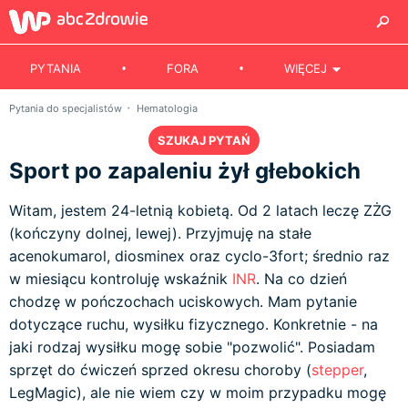
PYTANIA
FORA
WIĘCEJ
Pytania do specjalistów
Hematologia
SZUKAJ PYTAŃ
Sport po zapaleniu żył głebokich
Witam, jestem 24-letnią kobietą. Od 2 latach leczę ZŻG
(kończyny dolnej, lewej). Przyjmuję na stałe
acenokumarol, diosminex oraz cyclo-3fort; średnio raz
w miesiącu kontroluję wskaźnik
INR
. Na co dzień
chodzę w pończochach uciskowych. Mam pytanie
dotyczące ruchu, wysiłku fizycznego. Konkretnie - na
jaki rodzaj wysiłku mogę sobie "pozwolić". Posiadam
sprzęt do ćwiczeń sprzed okresu choroby (
stepper
,
LegMagic), ale nie wiem czy w moim przypadku mogę