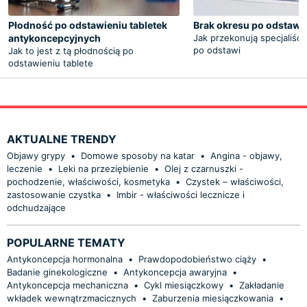
Płodność po odstawieniu tabletek
Brak okresu po odstawie
antykoncepcyjnych
Jak przekonują specjaliści
po odstawi
Jak to jest z tą płodnością po
odstawieniu tablete
AKTUALNE TRENDY
Objawy grypy
•
Domowe sposoby na katar
•
Angina - objawy,
leczenie
•
Leki na przeziębienie
•
Olej z czarnuszki -
pochodzenie, właściwości, kosmetyka
•
Czystek – właściwości,
zastosowanie czystka
•
Imbir - właściwości lecznicze i
odchudzające
POPULARNE TEMATY
Antykoncepcja hormonalna
•
Prawdopodobieństwo ciąży
•
Badanie ginekologiczne
•
Antykoncepcja awaryjna
•
Antykoncepcja mechaniczna
•
Cykl miesiączkowy
•
Zakładanie
wkładek wewnątrzmacicznych
•
Zaburzenia miesiączkowania
•