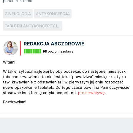
ponad rok temu
GINEKOLOGIA
ANTYKONCEPCJA
TABLETKI ANTYKONCEPCYJNE
REDAKCJA ABCZDROWIE
98
poziom zaufania
Witam!
W takiej sytuacji najlepiej byłoby poczekać do następnej miesiączki
(obecne krwawienie to nie jest taka "prawdziwa" miesiączka, tylko
tzw. krwawienie z odstawienia) i w pierwszym jej dniu rozpocząć
nowe opakowanie tabletek. Do tego czasu powinna Pani oczywiście
stosować inną formę antykoncepcji, np.
prezerwatywę
.
Pozdrawiam!