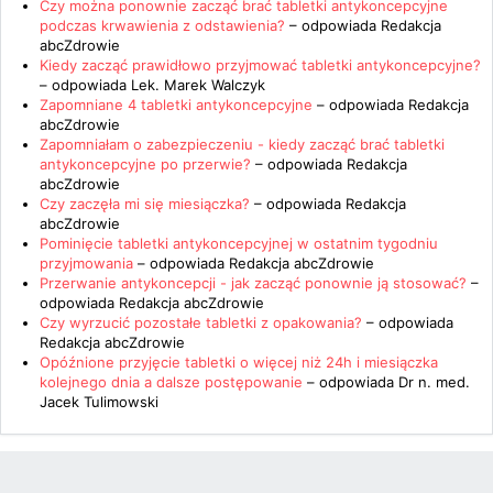
Czy można ponownie zacząć brać tabletki antykoncepcyjne
podczas krwawienia z odstawienia?
– odpowiada
Redakcja
abcZdrowie
Kiedy zacząć prawidłowo przyjmować tabletki antykoncepcyjne?
– odpowiada
Lek. Marek Walczyk
Zapomniane 4 tabletki antykoncepcyjne
– odpowiada
Redakcja
abcZdrowie
Zapomniałam o zabezpieczeniu - kiedy zacząć brać tabletki
antykoncepcyjne po przerwie?
– odpowiada
Redakcja
abcZdrowie
Czy zaczęła mi się miesiączka?
– odpowiada
Redakcja
abcZdrowie
Pominięcie tabletki antykoncepcyjnej w ostatnim tygodniu
przyjmowania
– odpowiada
Redakcja abcZdrowie
Przerwanie antykoncepcji - jak zacząć ponownie ją stosować?
–
odpowiada
Redakcja abcZdrowie
Czy wyrzucić pozostałe tabletki z opakowania?
– odpowiada
Redakcja abcZdrowie
Opóźnione przyjęcie tabletki o więcej niż 24h i miesiączka
kolejnego dnia a dalsze postępowanie
– odpowiada
Dr n. med.
Jacek Tulimowski