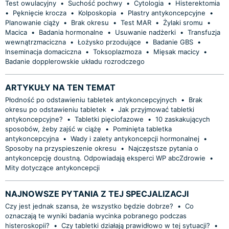
Test owulacyjny
•
Suchość pochwy
•
Cytologia
•
Histerektomia
•
Pęknięcie krocza
•
Kolposkopia
•
Plastry antykoncepcyjne
•
Planowanie ciąży
•
Brak okresu
•
Test MAR
•
Żylaki sromu
•
Macica
•
Badania hormonalne
•
Usuwanie nadżerki
•
Transfuzja
wewnątrzmaciczna
•
Łożysko przodujące
•
Badanie GBS
•
Inseminacja domaciczna
•
Toksoplazmoza
•
Mięsak macicy
•
Badanie dopplerowskie układu rozrodczego
ARTYKUŁY NA TEN TEMAT
Płodność po odstawieniu tabletek antykoncepcyjnych
•
Brak
okresu po odstawieniu tabletek
•
Jak przyjmować tabletki
antykoncepcyjne?
•
Tabletki pięciofazowe
•
10 zaskakujących
sposobów, żeby zajść w ciążę
•
Pominięta tabletka
antykoncepcyjna
•
Wady i zalety antykoncepcji hormonalnej
•
Sposoby na przyspieszenie okresu
•
Najczęstsze pytania o
antykoncepcję doustną. Odpowiadają eksperci WP abcZdrowie
•
Mity dotyczące antykoncepcji
NAJNOWSZE PYTANIA Z TEJ SPECJALIZACJI
Czy jest jednak szansa, że wszystko będzie dobrze?
•
Co
oznaczają te wyniki badania wycinka pobranego podczas
histeroskopii?
•
Czy tabletki działają prawidłowo w tej sytuacji?
•