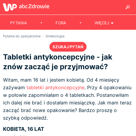
PYTANIA
FORA
WIĘCEJ
Pytania do specjalistów
Ginekologia
SZUKAJ PYTAŃ
Tabletki antykoncepcyjne - jak
znów zacząć je przyjmować?
Witam, mam 16 lat i jestem kobietą. Od 4 miesięcy
zażywam
tabletki antykoncepcyjne
. Przy 4 opakowaniu
w połowie zapomniałam o 4 tabletkach. Postanowiłam
ich dalej nie brać i dostałam miesiączkę. Jak mam teraz
zacząć brać nowe opakowanie? Bardzo proszę o
szybką odpowiedź.
KOBIETA, 16 LAT