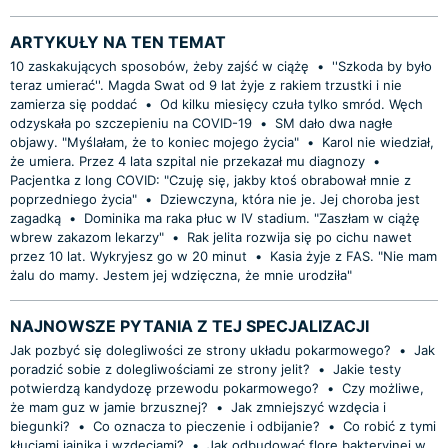
ARTYKUŁY NA TEN TEMAT
10 zaskakujących sposobów, żeby zajść w ciążę
•
''Szkoda by było
teraz umierać''. Magda Swat od 9 lat żyje z rakiem trzustki i nie
zamierza się poddać
•
Od kilku miesięcy czuła tylko smród. Węch
odzyskała po szczepieniu na COVID-19
•
SM dało dwa nagłe
objawy. "Myślałam, że to koniec mojego życia"
•
Karol nie wiedział,
że umiera. Przez 4 lata szpital nie przekazał mu diagnozy
•
Pacjentka z long COVID: "Czuję się, jakby ktoś obrabował mnie z
poprzedniego życia"
•
Dziewczyna, która nie je. Jej choroba jest
zagadką
•
Dominika ma raka płuc w IV stadium. "Zaszłam w ciążę
wbrew zakazom lekarzy"
•
Rak jelita rozwija się po cichu nawet
przez 10 lat. Wykryjesz go w 20 minut
•
Kasia żyje z FAS. "Nie mam
żalu do mamy. Jestem jej wdzięczna, że mnie urodziła"
NAJNOWSZE PYTANIA Z TEJ SPECJALIZACJI
Jak pozbyć się dolegliwości ze strony układu pokarmowego?
•
Jak
poradzić sobie z dolegliwościami ze strony jelit?
•
Jakie testy
potwierdzą kandydozę przewodu pokarmowego?
•
Czy możliwe,
że mam guz w jamie brzusznej?
•
Jak zmniejszyć wzdęcia i
biegunki?
•
Co oznacza to pieczenie i odbijanie?
•
Co robić z tymi
kłuciami jajnika i wzdęciami?
•
Jak odbudować florę bakteryjnej w