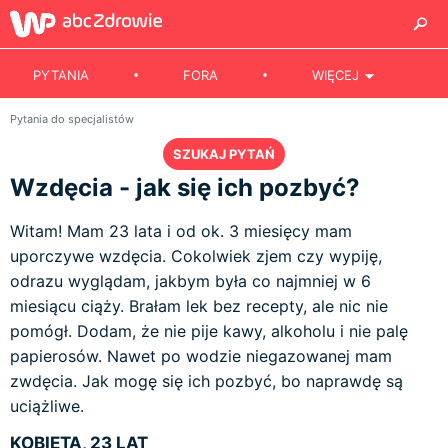
PYTANIA
FORA
WIĘCEJ
Pytania do specjalistów
SZUKAJ PYTAŃ
Wzdęcia - jak się ich pozbyć?
Witam! Mam 23 lata i od ok. 3 miesięcy mam
uporczywe wzdęcia. Cokolwiek zjem czy wypiję,
odrazu wyglądam, jakbym była co najmniej w 6
miesiącu ciąży. Brałam lek bez recepty, ale nic nie
pomógł. Dodam, że nie pije kawy, alkoholu i nie palę
papierosów. Nawet po wodzie niegazowanej mam
zwdęcia. Jak mogę się ich pozbyć, bo naprawdę są
uciążliwe.
KOBIETA, 23 LAT