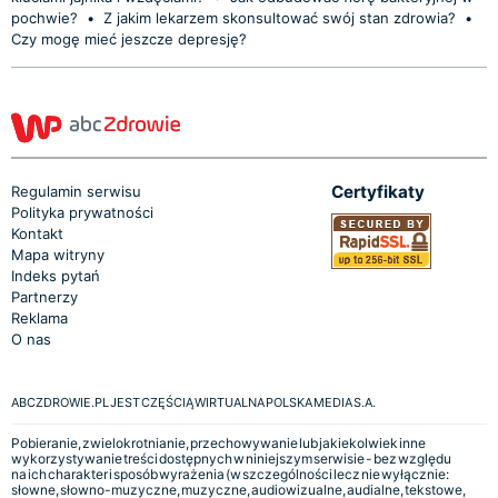
pochwie?
•
Z jakim lekarzem skonsultować swój stan zdrowia?
•
Czy mogę mieć jeszcze depresję?
Certyfikaty
Regulamin serwisu
Polityka prywatności
Kontakt
Mapa witryny
Indeks pytań
Partnerzy
Reklama
O nas
ABCZDROWIE.PL JEST CZĘŚCIĄ WIRTUALNA POLSKA MEDIA S.A.
Pobieranie, zwielokrotnianie, przechowywanie lub jakiekolwiek inne
wykorzystywanie treści dostępnych w niniejszym serwisie - bez względu
na ich charakter i sposób wyrażenia (w szczególności lecz nie wyłącznie:
słowne, słowno-muzyczne, muzyczne, audiowizualne, audialne, tekstowe,