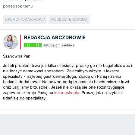
ponad rok temu
UKŁAD POKARMOWY
WZDĘCIA BRZUCHA
REDAKCJA ABCZDROWIE
98
poziom zaufania
Szanowna Pani!
Jeżeli problem trwa już kilka miesięcy, proszę go nie bagatelizować i
nie leczyć domowymi sposobami. Zalecałbym wizytę u lekarza
specjalisty - najlepiej gastroenterologa. Zbada on Panią i zaleci
badania dodatkowe. Na pewno będą to badania biochemiczne krwi
oraz usg jamy brzusznej. Jeżeli nie okażą sie one rozstrzygające,
zapewne skieruje Panią na
kolonoskopię
. Proszę jak najszybciej
udać się do specjalisty.