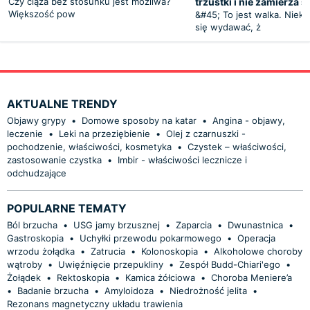
Czy ciąża bez stosunku jest możliwa?
trzustki i nie zamierza 
Większość pow
&#45; To jest walka. Niek
się wydawać, ż
AKTUALNE TRENDY
Objawy grypy
•
Domowe sposoby na katar
•
Angina - objawy,
leczenie
•
Leki na przeziębienie
•
Olej z czarnuszki -
pochodzenie, właściwości, kosmetyka
•
Czystek – właściwości,
zastosowanie czystka
•
Imbir - właściwości lecznicze i
odchudzające
POPULARNE TEMATY
Ból brzucha
•
USG jamy brzusznej
•
Zaparcia
•
Dwunastnica
•
Gastroskopia
•
Uchyłki przewodu pokarmowego
•
Operacja
wrzodu żołądka
•
Zatrucia
•
Kolonoskopia
•
Alkoholowe choroby
wątroby
•
Uwięźnięcie przepukliny
•
Zespół Budd-Chiari'ego
•
Żołądek
•
Rektoskopia
•
Kamica żółciowa
•
Choroba Meniere’a
•
Badanie brzucha
•
Amyloidoza
•
Niedrożność jelita
•
Rezonans magnetyczny układu trawienia