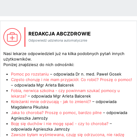
REDAKCJA ABCZDROWIE
Odpowiedź udzielona automatycznie
Nasi lekarze odpowiedzieli już na kilka podobnych pytań innych
użytkowników.
Poniżej znajdziesz do nich odnośniki:
Pomoc po rozstaniu
– odpowiada
Dr n. med. Paweł Gosek
Często choruję i nie mam przyjaciół. Co robić? Proszę o pomoc!
– odpowiada
Mgr Arleta Balcerek
Fobia, nerwica szkolna - czy powinnam szukać pomocy u
lekarza?
– odpowiada
Mgr Arleta Balcerek
Koleżanki mnie odrzucają - jak to zmienić?
– odpowiada
Magdalena Pikulska
Jaka to choroba? Proszę o pomoc, bardzo pilne
– odpowiada
Agnieszka Jamroży
Boję się duchów i nie mogę spać - czy to choroba?
–
odpowiada
Agnieszka Jamroży
Zawsze byłam wyśmiewana, czuję się odrzucona, nie radzę