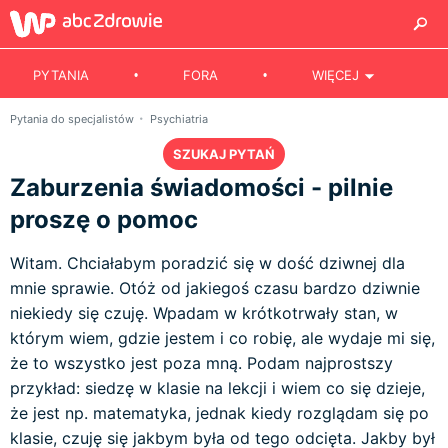
PYTANIA
FORA
WIĘCEJ
Pytania do specjalistów
Psychiatria
SZUKAJ PYTAŃ
Zaburzenia świadomości - pilnie
proszę o pomoc
Witam. Chciałabym poradzić się w dość dziwnej dla
mnie sprawie. Otóż od jakiegoś czasu bardzo dziwnie
niekiedy się czuję. Wpadam w krótkotrwały stan, w
którym wiem, gdzie jestem i co robię, ale wydaje mi się,
że to wszystko jest poza mną. Podam najprostszy
przykład: siedzę w klasie na lekcji i wiem co się dzieje,
że jest np. matematyka, jednak kiedy rozglądam się po
klasie, czuję się jakbym była od tego odcięta. Jakby był