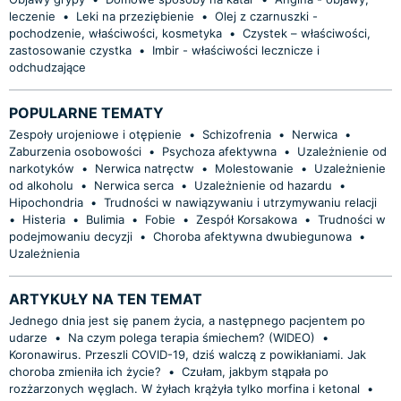
leczenie
•
Leki na przeziębienie
•
Olej z czarnuszki -
pochodzenie, właściwości, kosmetyka
•
Czystek – właściwości,
zastosowanie czystka
•
Imbir - właściwości lecznicze i
odchudzające
POPULARNE TEMATY
Zespoły urojeniowe i otępienie
•
Schizofrenia
•
Nerwica
•
Zaburzenia osobowości
•
Psychoza afektywna
•
Uzależnienie od
narkotyków
•
Nerwica natręctw
•
Molestowanie
•
Uzależnienie
od alkoholu
•
Nerwica serca
•
Uzależnienie od hazardu
•
Hipochondria
•
Trudności w nawiązywaniu i utrzymywaniu relacji
•
Histeria
•
Bulimia
•
Fobie
•
Zespół Korsakowa
•
Trudności w
podejmowaniu decyzji
•
Choroba afektywna dwubiegunowa
•
Uzależnienia
ARTYKUŁY NA TEN TEMAT
Jednego dnia jest się panem życia, a następnego pacjentem po
udarze
•
Na czym polega terapia śmiechem? (WIDEO)
•
Koronawirus. Przeszli COVID-19, dziś walczą z powikłaniami. Jak
choroba zmieniła ich życie?
•
Czułam, jakbym stąpała po
rozżarzonych węglach. W żyłach krążyła tylko morfina i ketonal
•