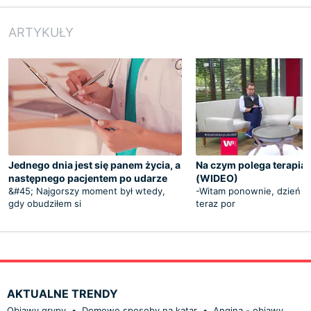
ARTYKUŁY
Jednego dnia jest się panem życia, a
Na czym polega terapia
następnego pacjentem po udarze
(WIDEO)
&#45; Najgorszy moment był wtedy,
-Witam ponownie, dzień do
gdy obudziłem si
teraz por
AKTUALNE TRENDY
Objawy grypy
•
Domowe sposoby na katar
•
Angina - objawy,