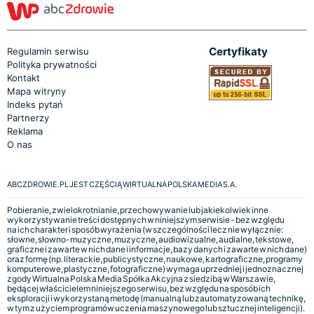
Certyfikaty
Regulamin serwisu
Polityka prywatności
Kontakt
Mapa witryny
Indeks pytań
Partnerzy
Reklama
O nas
ABCZDROWIE.PL JEST CZĘŚCIĄ WIRTUALNA POLSKA MEDIA S.A.
Pobieranie, zwielokrotnianie, przechowywanie lub jakiekolwiek inne
wykorzystywanie treści dostępnych w niniejszym serwisie - bez względu
na ich charakter i sposób wyrażenia (w szczególności lecz nie wyłącznie:
słowne, słowno-muzyczne, muzyczne, audiowizualne, audialne, tekstowe,
graficzne i zawarte w nich dane i informacje, bazy danych i zawarte w nich dane)
oraz formę (np. literackie, publicystyczne, naukowe, kartograficzne, programy
komputerowe, plastyczne, fotograficzne) wymaga uprzedniej i jednoznacznej
zgody Wirtualna Polska Media Spółka Akcyjna z siedzibą w Warszawie,
będącej właścicielem niniejszego serwisu, bez względu na sposób ich
eksploracji i wykorzystaną metodę (manualną lub zautomatyzowaną technikę,
w tym z użyciem programów uczenia maszynowego lub sztucznej inteligencji).