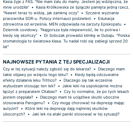
Kasia żyje z FAS. "Nie mam żalu do mamy. Jestem jej wdzięczna, że
mnie urodziła"
•
Kasia Królikowska ze śpiączki pamięta jedną rzecz.
"Nawet teraz to widzę, jak zamknę oczy"
•
Szczere wyznanie
pracownika SOR-u. Polscy internauci podzieleni
•
Edukacja
zdrowotna od września. MEN odpowiada na zarzuty Episkopatu
•
Dziennik covidowy. "Najgorsza była niepewność, ile to potrwa i
kiedy się skończy"
•
Dr Sobczak prowadzi klinikę w Dubaju. "Polska
stomatologia to światowa klasa. Tu nadal robi się zabiegi sprzed 20
lat"
NAJNOWSZE PYTANIA Z TEJ SPECJALIZACJI
Czy w tej sytuacji należy zgłosić się do lekarza?
•
Dlaczego mam
takie objawy po wzięciu tego leku?
•
Kiedy będą odczuwalne
efekty działania leku Trittico?
•
Dlaczego się tak wcześnie
wybudzam stosując ten lek?
•
Jakie leki na uspokojenie można
łączyć z preparatem Citabax?
•
Czy to normalne, że po tych lekach
jestem otępiała?
•
Dlaczego mam te uciążliwe skutki uboczne
stosowania Parogenu?
•
Czy mogę chorować na depresję mając
autyzm?
•
Które leki na depresję dają najmniej skutków
ubocznych?
•
Jaki lek na ataki paniki stosować w tej sytuacji?