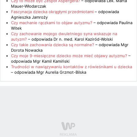
Czy to może być Zespół Aspergera?
– odpowiada
Lek. Marta
Mauer-Włodarczak
Fascynacja dziecka okrągłymi przedmiotami
– odpowiada
Agnieszka Jamroży
Czy machanie rączkami to objaw autyzmu?
– odpowiada
Paulina
Witek
Czy zachowanie mojego dwuletniego syna wskazuje na
autyzm?
– odpowiada
Dr n. med. Karol Kaziród-Wolski
Czy takie zachowania dziecka są normalne?
– odpowiada
Mgr
Dorota Nowacka
Czy moje 9-miesięczne dziecko może mieć objawy autyzmu?
–
odpowiada
Mgr Kamil Kamiński
Trudności w nawiązywaniu kontaktów z rówieśnikami u dziecka
– odpowiada
Mgr Aurelia Grzmot-Bilska