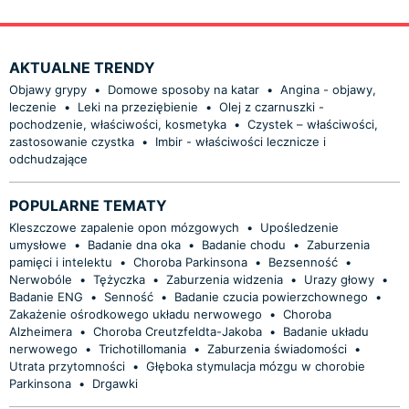
AKTUALNE TRENDY
Objawy grypy
•
Domowe sposoby na katar
•
Angina - objawy,
leczenie
•
Leki na przeziębienie
•
Olej z czarnuszki -
pochodzenie, właściwości, kosmetyka
•
Czystek – właściwości,
zastosowanie czystka
•
Imbir - właściwości lecznicze i
odchudzające
POPULARNE TEMATY
Kleszczowe zapalenie opon mózgowych
•
Upośledzenie
umysłowe
•
Badanie dna oka
•
Badanie chodu
•
Zaburzenia
pamięci i intelektu
•
Choroba Parkinsona
•
Bezsenność
•
Nerwobóle
•
Tężyczka
•
Zaburzenia widzenia
•
Urazy głowy
•
Badanie ENG
•
Senność
•
Badanie czucia powierzchownego
•
Zakażenie ośrodkowego układu nerwowego
•
Choroba
Alzheimera
•
Choroba Creutzfeldta-Jakoba
•
Badanie układu
nerwowego
•
Trichotillomania
•
Zaburzenia świadomości
•
Utrata przytomności
•
Głęboka stymulacja mózgu w chorobie
Parkinsona
•
Drgawki