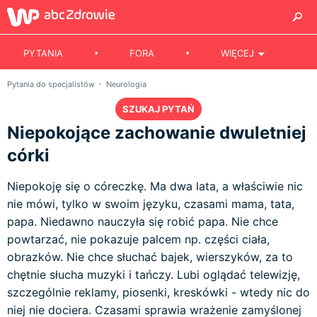
PYTANIA
FORA
WIĘCEJ
Pytania do specjalistów
Neurologia
SZUKAJ PYTAŃ
Niepokojące zachowanie dwuletniej
córki
Niepokoję się o córeczkę. Ma dwa lata, a właściwie nic
nie mówi, tylko w swoim języku, czasami mama, tata,
papa. Niedawno nauczyła się robić papa. Nie chce
powtarzać, nie pokazuje palcem np. części ciała,
obrazków. Nie chce słuchać bajek, wierszyków, za to
chętnie słucha muzyki i tańczy. Lubi oglądać telewizję,
szczególnie reklamy, piosenki, kreskówki - wtedy nic do
niej nie dociera. Czasami sprawia wrażenie zamyślonej