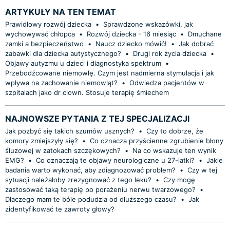
ARTYKUŁY NA TEN TEMAT
Prawidłowy rozwój dziecka
•
Sprawdzone wskazówki, jak
wychowywać chłopca
•
Rozwój dziecka - 16 miesiąc
•
Dmuchane
zamki a bezpieczeństwo
•
Naucz dziecko mówić!
•
Jak dobrać
zabawki dla dziecka autystycznego?
•
Drugi rok życia dziecka
•
Objawy autyzmu u dzieci i diagnostyka spektrum
•
Przebodźcowane niemowlę. Czym jest nadmierna stymulacja i jak
wpływa na zachowanie niemowląt?
•
Odwiedza pacjentów w
szpitalach jako dr clown. Stosuje terapię śmiechem
NAJNOWSZE PYTANIA Z TEJ SPECJALIZACJI
Jak pozbyć się takich szumów usznych?
•
Czy to dobrze, że
komory zmiejszyły się?
•
Co oznacza przyścienne zgrubienie błony
śluzowej w zatokach szczękowych?
•
Na co wskazuje ten wynik
EMG?
•
Co oznaczają te objawy neurologiczne u 27-latki?
•
Jakie
badania warto wykonać, aby zdiagnozować problem?
•
Czy w tej
sytuacji należałoby zrezygnować z tego leku?
•
Czy mogę
zastosować taką terapię po porażeniu nerwu twarzowego?
•
Dlaczego mam te bóle podudzia od dłuższego czasu?
•
Jak
zidentyfikować te zawroty głowy?