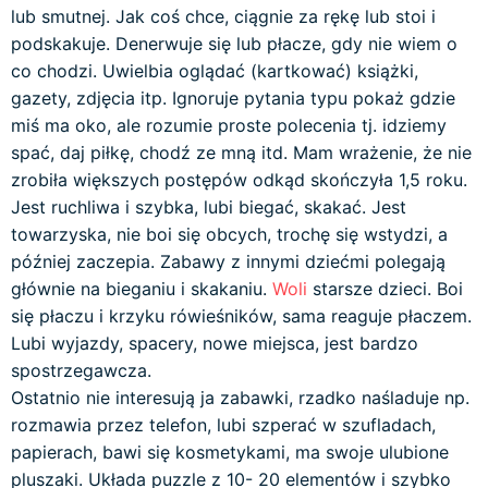
lub smutnej. Jak coś chce, ciągnie za rękę lub stoi i
podskakuje. Denerwuje się lub płacze, gdy nie wiem o
co chodzi. Uwielbia oglądać (kartkować) książki,
gazety, zdjęcia itp. Ignoruje pytania typu pokaż gdzie
miś ma oko, ale rozumie proste polecenia tj. idziemy
spać, daj piłkę, chodź ze mną itd. Mam wrażenie, że nie
zrobiła większych postępów odkąd skończyła 1,5 roku.
Jest ruchliwa i szybka, lubi biegać, skakać. Jest
towarzyska, nie boi się obcych, trochę się wstydzi, a
później zaczepia. Zabawy z innymi dziećmi polegają
głównie na bieganiu i skakaniu.
Woli
starsze dzieci. Boi
się płaczu i krzyku rówieśników, sama reaguje płaczem.
Lubi wyjazdy, spacery, nowe miejsca, jest bardzo
spostrzegawcza.
Ostatnio nie interesują ja zabawki, rzadko naśladuje np.
rozmawia przez telefon, lubi szperać w szufladach,
papierach, bawi się kosmetykami, ma swoje ulubione
pluszaki. Układa puzzle z 10- 20 elementów i szybko