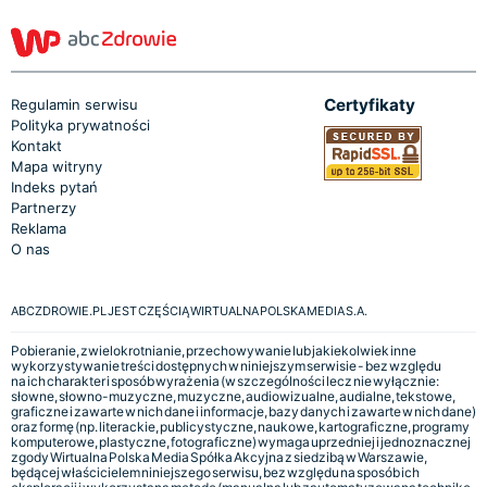
Certyfikaty
Regulamin serwisu
Polityka prywatności
Kontakt
Mapa witryny
Indeks pytań
Partnerzy
Reklama
O nas
ABCZDROWIE.PL JEST CZĘŚCIĄ WIRTUALNA POLSKA MEDIA S.A.
Pobieranie, zwielokrotnianie, przechowywanie lub jakiekolwiek inne
wykorzystywanie treści dostępnych w niniejszym serwisie - bez względu
na ich charakter i sposób wyrażenia (w szczególności lecz nie wyłącznie:
słowne, słowno-muzyczne, muzyczne, audiowizualne, audialne, tekstowe,
graficzne i zawarte w nich dane i informacje, bazy danych i zawarte w nich dane)
oraz formę (np. literackie, publicystyczne, naukowe, kartograficzne, programy
komputerowe, plastyczne, fotograficzne) wymaga uprzedniej i jednoznacznej
zgody Wirtualna Polska Media Spółka Akcyjna z siedzibą w Warszawie,
będącej właścicielem niniejszego serwisu, bez względu na sposób ich