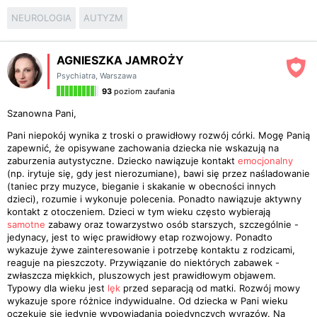
NEUROLOGIA
AUTYZM
AGNIESZKA JAMROŻY
Psychiatra
,
Warszawa
93
poziom zaufania
Szanowna Pani,
Pani niepokój wynika z troski o prawidłowy rozwój córki. Mogę Panią
zapewnić, że opisywane zachowania dziecka nie wskazują na
zaburzenia autystyczne. Dziecko nawiązuje kontakt
emocjonalny
(np. irytuje się, gdy jest nierozumiane), bawi się przez naśladowanie
(taniec przy muzyce, bieganie i skakanie w obecności innych
dzieci), rozumie i wykonuje polecenia. Ponadto nawiązuje aktywny
kontakt z otoczeniem. Dzieci w tym wieku często wybierają
samotne
zabawy oraz towarzystwo osób starszych, szczególnie -
jedynacy, jest to więc prawidłowy etap rozwojowy. Ponadto
wykazuje żywe zainteresowanie i potrzebę kontaktu z rodzicami,
reaguje na pieszczoty. Przywiązanie do niektórych zabawek -
zwłaszcza miękkich, pluszowych jest prawidłowym objawem.
Typowy dla wieku jest
lęk
przed separacją od matki. Rozwój mowy
wykazuje spore różnice indywidualne. Od dziecka w Pani wieku
oczekuje się jedynie wypowiadania pojedynczych wyrazów. Na