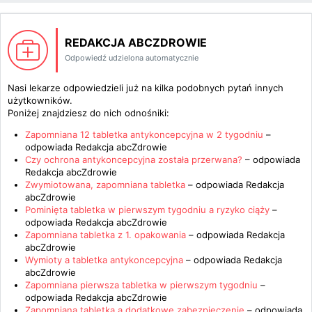
REDAKCJA ABCZDROWIE
Odpowiedź udzielona automatycznie
Nasi lekarze odpowiedzieli już na kilka podobnych pytań innych
użytkowników.
Poniżej znajdziesz do nich odnośniki:
Zapomniana 12 tabletka antykoncepcyjna w 2 tygodniu
–
odpowiada
Redakcja abcZdrowie
Czy ochrona antykoncepcyjna została przerwana?
– odpowiada
Redakcja abcZdrowie
Zwymiotowana, zapomniana tabletka
– odpowiada
Redakcja
abcZdrowie
Pominięta tabletka w pierwszym tygodniu a ryzyko ciąży
–
odpowiada
Redakcja abcZdrowie
Zapomniana tabletka z 1. opakowania
– odpowiada
Redakcja
abcZdrowie
Wymioty a tabletka antykoncepcyjna
– odpowiada
Redakcja
abcZdrowie
Zapomniana pierwsza tabletka w pierwszym tygodniu
–
odpowiada
Redakcja abcZdrowie
Zapomniana tabletka a dodatkowe zabezpieczenie
– odpowiada