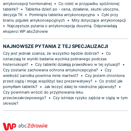
antykoncepcji hormonalnej
•
Co robić w przypadku spóźnionej
tabletki?
•
Tabletka dzień po - cena, działanie, skutki uboczne,
decyzja TK
•
Pominięta tabletka antykoncepcyjna
•
Cykl przy
braniu pigułek antykoncepcyjnych
•
Mity dotyczące antykoncepcji
•
Najczęstsze pytania o antykoncepcję doustną. Odpowiadają
eksperci WP abcZdrowie
NAJNOWSZE PYTANIA Z TEJ SPECJALIZACJI
Czy jest jednak szansa, że wszystko będzie dobrze?
•
Co
oznaczają te wyniki badania wycinka pobranego podczas
histeroskopii?
•
Czy tabletki działają prawidłowo w tej sytuacji?
•
Czy zostanie zachowana ochrona antykoncepcyjna?
•
Czy
wielkość zarodka powinna mnie martwić?
•
Czy jestem chroniona
przed ciążą i mogę współżyć bez prezerwatywy?
•
Co zrobić jak
pomyliłam tabletki?
•
Jak leczyć dalej te niedrożne jajowody?
•
Czy powinnam wrócić do przyjmowania leku
przeciwzakrzepowego?
•
Czy istnieje ryzyko zajścia w ciążę w tym
okresie?