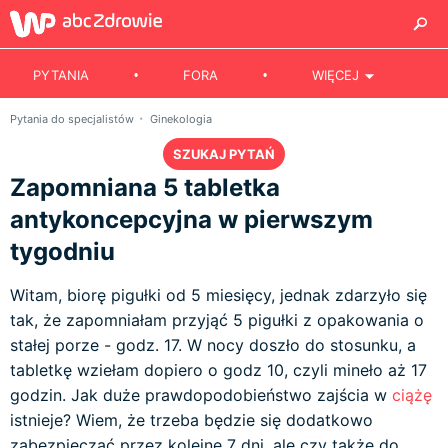
PYTANIA
FORA
WIĘCEJ
Pytania do specjalistów
Ginekologia
SZUKAJ PYTAŃ
Zapomniana 5 tabletka
antykoncepcyjna w pierwszym
tygodniu
Witam, biorę pigułki od 5 miesięcy, jednak zdarzyło się
tak, że zapomniałam przyjąć 5 pigułki z opakowania o
stałej porze - godz. 17. W nocy doszło do stosunku, a
tabletkę wziełam dopiero o godz 10, czyli mineło aż 17
godzin. Jak duże prawdopodobieństwo zajścia w
ciążę
istnieje? Wiem, że trzeba będzie się dodatkowo
zabezpieczać przez kolejne 7 dni, ale czy także do