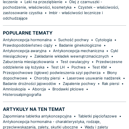
leczenie
•
Leki na przeziębienie
•
Olej z czarnuszki -
pochodzenie, właściwości, kosmetyka
•
Czystek – właściwości,
zastosowanie czystka
•
Imbir - właściwości lecznicze i
odchudzające
POPULARNE TEMATY
Antykoncepcja hormonalna
•
Suchość pochwy
•
Cytologia
•
Prawdopodobieństwo ciąży
•
Badanie ginekologiczne
•
Antykoncepcja awaryjna
•
Antykoncepcja mechaniczna
•
Cykl
miesiączkowy
•
Zakładanie wkładek wewnątrzmacicznych
•
Zaburzenia miesiączkowania
•
Test owulacyjny
•
Przedwczesne
oddzielenie się łożyska
•
Test LH
•
Pochwa
•
Test KM
•
Przezpochwowe (igłowe) podwieszenia szyi pęcherza
•
Błony
dopochwowe
•
Choroby piersi
•
Laserowe usuwanie nadżerek
•
Badanie drożności jajowodów
•
Zapalenie pochwy
•
Rak piersi
•
Amnioskopia
•
Aborcja
•
Brodawki płciowe
•
Histerosalpingografia
ARTYKUŁY NA TEN TEMAT
Zapomniana tabletka antykoncepcyjna
•
Tabletki pięciofazowe
•
Antykoncepcja hormonalna - charakterystyka, rodzaje,
przeciwwskazania, zalety, skutki uboczne
•
Wady i zalety