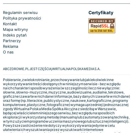
Certyfikaty
Regulamin serwisu
Polityka prywatności
Kontakt
Mapa witryny
Indeks pytań
Partnerzy
Reklama
O nas
ABCZDROWIE.PL JEST CZĘŚCIĄ WIRTUALNA POLSKA MEDIA S.A.
Pobieranie, zwielokrotnianie, przechowywanie lub jakiekolwiek inne
wykorzystywanie treści dostępnych w niniejszym serwisie - bez względu
na ich charakter i sposób wyrażenia (w szczególności lecz nie wyłącznie:
słowne, słowno-muzyczne, muzyczne, audiowizualne, audialne, tekstowe,
graficzne i zawarte w nich dane i informacje, bazy danych i zawarte w nich dane)
oraz formę (np. literackie, publicystyczne, naukowe, kartograficzne, programy
komputerowe, plastyczne, fotograficzne) wymaga uprzedniej i jednoznacznej
zgody Wirtualna Polska Media Spółka Akcyjna z siedzibą w Warszawie,
będącej właścicielem niniejszego serwisu, bez względu na sposób ich
eksploracji i wykorzystaną metodę (manualną lub zautomatyzowaną technikę,
w tym z użyciem programów uczenia maszynowego lub sztucznej inteligencji).
Powyższe zastrzeżenie nie dotyczy wykorzystywania jedynie w celu
ułatwienia ich wyszukiwania przez wyszukiwarki internetowe