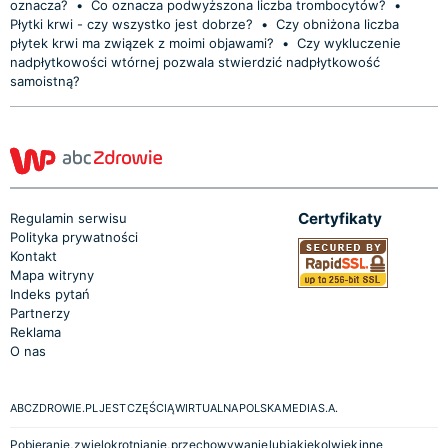
oznacza?
•
Co oznacza podwyższona liczba trombocytów?
•
Płytki krwi - czy wszystko jest dobrze?
•
Czy obniżona liczba
płytek krwi ma związek z moimi objawami?
•
Czy wykluczenie
nadpłytkowości wtórnej pozwala stwierdzić nadpłytkowość
samoistną?
Certyfikaty
Regulamin serwisu
Polityka prywatności
Kontakt
Mapa witryny
Indeks pytań
Partnerzy
Reklama
O nas
ABCZDROWIE.PL JEST CZĘŚCIĄ WIRTUALNA POLSKA MEDIA S.A.
Pobieranie, zwielokrotnianie, przechowywanie lub jakiekolwiek inne