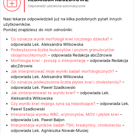
Odpowiedź udzielona automatycznie
Nasi lekarze odpowiedzieli już na kilka podobnych pytań innych
użytkowników.
Poniżej znajdziesz do nich odnośniki:
Co oznacza wynik morfologii krwi rocznego dziecka?
–
odpowiada
Lek. Aleksandra Witkowska
Podwyższona liczba leukocytów i poziom granulocytów
obojętnochłonnych
– odpowiada
Redakcja abcZdrowie
Morfologia krwi - proszę o interpretację
– odpowiada
Redakcja
abcZdrowie
Jak interpretować moje wyniki badań morfologicznych?
–
odpowiada
Lek. Aleksandra Witkowska
Co oznacza podwyższona liczba płytek krwi i cholesterolu?
–
odpowiada
Lek. Paweł Szadkowski
Jak zinterpretować te wyniki krwi?
– odpowiada
Lek.
Aleksandra Witkowska
Czy wyniki krwi mojego syna są niepokojące?
– odpowiada
Lek.
Paweł Szadkowski
Interpretacja wyniku WBC, erytrocytów, MOV i płytek krwi
–
odpowiada
Lek. Paweł Baljon
Interpretacja wyników badań TSH, kreatyniny, cholesterolu
–
odpowiada
Lek. Agnieszka Nowak-Musiej