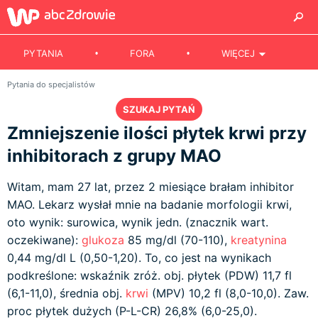
PYTANIA
FORA
WIĘCEJ
Pytania do specjalistów
SZUKAJ PYTAŃ
Zmniejszenie ilości płytek krwi przy
inhibitorach z grupy MAO
Witam, mam 27 lat, przez 2 miesiące brałam inhibitor
MAO. Lekarz wysłał mnie na badanie morfologii krwi,
oto wynik: surowica, wynik jedn. (znacznik wart.
oczekiwane):
glukoza
85 mg/dl (70-110),
kreatynina
0,44 mg/dl L (0,50-1,20). To, co jest na wynikach
podkreślone: wskaźnik zróż. obj. płytek (PDW) 11,7 fl
(6,1-11,0), średnia obj.
krwi
(MPV) 10,2 fl (8,0-10,0). Zaw.
proc płytek dużych (P-L-CR) 26,8% (6,0-25,0).