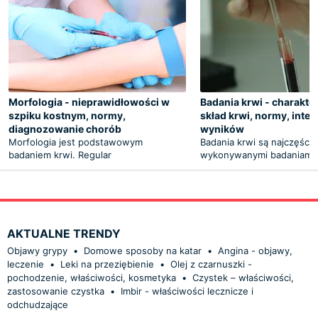
Morfologia - nieprawidłowości w
Badania krwi - charakte
szpiku kostnym, normy,
skład krwi, normy, inter
diagnozowanie chorób
wyników
Morfologia jest podstawowym
Badania krwi są najczęście
badaniem krwi. Regular
wykonywanymi badaniami
AKTUALNE TRENDY
Objawy grypy
•
Domowe sposoby na katar
•
Angina - objawy,
leczenie
•
Leki na przeziębienie
•
Olej z czarnuszki -
pochodzenie, właściwości, kosmetyka
•
Czystek – właściwości,
zastosowanie czystka
•
Imbir - właściwości lecznicze i
odchudzające