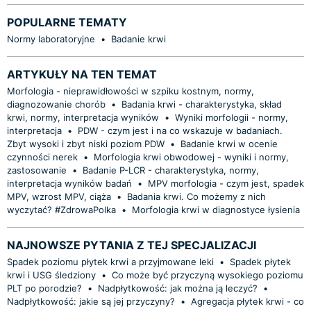
POPULARNE TEMATY
Normy laboratoryjne
•
Badanie krwi
ARTYKUŁY NA TEN TEMAT
Morfologia - nieprawidłowości w szpiku kostnym, normy,
diagnozowanie chorób
•
Badania krwi - charakterystyka, skład
krwi, normy, interpretacja wyników
•
Wyniki morfologii - normy,
interpretacja
•
PDW - czym jest i na co wskazuje w badaniach.
Zbyt wysoki i zbyt niski poziom PDW
•
Badanie krwi w ocenie
czynności nerek
•
Morfologia krwi obwodowej - wyniki i normy,
zastosowanie
•
Badanie P-LCR - charakterystyka, normy,
interpretacja wyników badań
•
MPV morfologia - czym jest, spadek
MPV, wzrost MPV, ciąża
•
Badania krwi. Co możemy z nich
wyczytać? #ZdrowaPolka
•
Morfologia krwi w diagnostyce łysienia
NAJNOWSZE PYTANIA Z TEJ SPECJALIZACJI
Spadek poziomu płytek krwi a przyjmowane leki
•
Spadek płytek
krwi i USG śledziony
•
Co może być przyczyną wysokiego poziomu
PLT po porodzie?
•
Nadpłytkowość: jak można ją leczyć?
•
Nadpłytkowość: jakie są jej przyczyny?
•
Agregacja płytek krwi - co