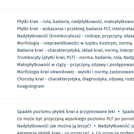
Płytki krwi - rola, badania, nadpłytkowość, małopłytkowo
Płytki krwi - wskazania i przebieg badania PLT, interpret
Nadpłytkowość (trombocytoza) - rodzaje, przyczyny, objaw
Morfologia - nieprawidłowości w szpiku kostnym, normy
Badania krwi - charakterystyka, skład krwi, normy, interp
Trombocyty (płytki krwi, PLT) - norma, badanie, rola. Na
Małopłytkowość w ciąży - przyczyny, objawy i postępowan
Morfologia krwi obwodowej - wyniki i normy, zastosowan
Choroby krwi - charakterystyka, diagnostyka, objawy, ro
Koagulogram
Spadek poziomu płytek krwi a przyjmowane leki
•
Spade
Co może być przyczyną wysokiego poziomu PLT po porod
Nadpłytkowość: jak można ją leczyć?
•
Nadpłytkowość: ja
Agregacja płytek krwi - co oznacza?
•
Co oznacza podwy