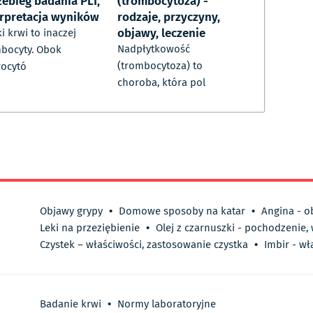
zebieg badania PLT,
(trombocytoza) -
erpretacja wyników
rodzaje, przyczyny,
objawy, leczenie
ki krwi to inaczej
Nadpłytkowość
bocyty. Obok
(trombocytoza) to
rocytó
choroba, która pol
Objawy grypy
•
Domowe sposoby na katar
•
Angina - o
Leki na przeziębienie
•
Olej z czarnuszki - pochodzenie,
Czystek – właściwości, zastosowanie czystka
•
Imbir - wł
Badanie krwi
•
Normy laboratoryjne