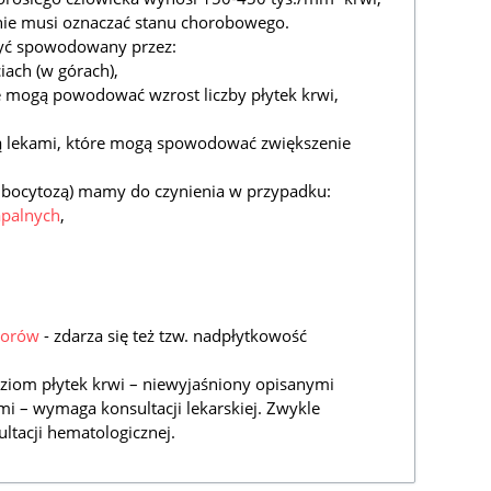
nie musi oznaczać stanu chorobowego.
być spowodowany przez:
iach (w górach),
e mogą powodować wzrost liczby płytek krwi,
są lekami, które mogą spowodować zwiększenie
mbocytozą) mamy do czynienia w przypadku:
apalnych
,
orów
- zdarza się też tzw. nadpłytkowość
ziom płytek krwi – niewyjaśniony opisanymi
mi – wymaga konsultacji lekarskiej. Zwykle
ltacji hematologicznej.