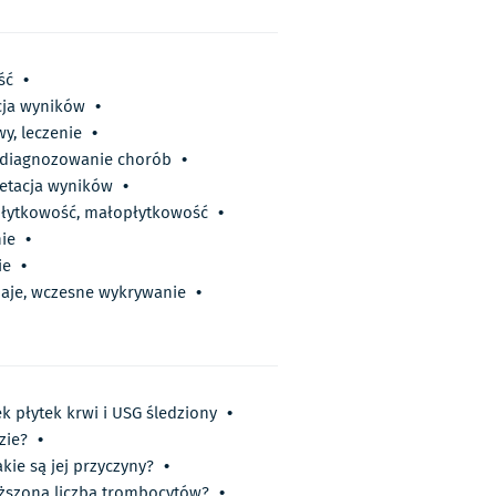
ść
•
acja wyników
•
y, leczenie
•
, diagnozowanie chorób
•
retacja wyników
•
dpłytkowość, małopłytkowość
•
ie
•
ie
•
dzaje, wczesne wykrywanie
•
k płytek krwi i USG śledziony
•
zie?
•
kie są jej przyczyny?
•
ższona liczba trombocytów?
•