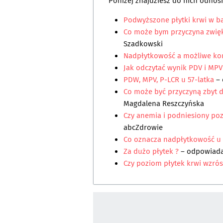
Poniżej znajdziesz do nich odnośn
Podwyższone płytki krwi w b
Co może bym przyczyna zwięk
Szadkowski
Nadpłytkowość a możliwe ko
Jak odczytać wynik PDV i MPV
PDW, MPV, P-LCR u 57-latka
– 
Co może być przyczyną zbyt du
Magdalena Reszczyńska
Czy anemia i podniesiony poz
abcZdrowie
Co oznacza nadpłytkowość u 3
Za dużo płytek ?
– odpowiad
Czy poziom płytek krwi wzrós