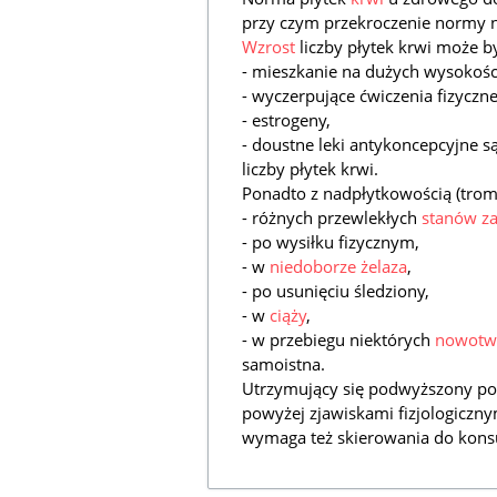
przy czym przekroczenie normy 
Wzrost
liczby płytek krwi może 
- mieszkanie na dużych wysokośc
- wyczerpujące ćwiczenia fizyczn
- estrogeny,
- doustne leki antykoncepcyjne 
liczby płytek krwi.
Ponadto z nadpłytkowością (tro
- różnych przewlekłych
stanów z
- po wysiłku fizycznym,
- w
niedoborze żelaza
,
- po usunięciu śledziony,
- w
ciąży
,
- w przebiegu niektórych
nowotw
samoistna.
Utrzymujący się podwyższony po
powyżej zjawiskami fizjologiczny
wymaga też skierowania do konsu