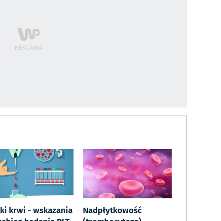
ki krwi - wskazania
Nadpłytkowość