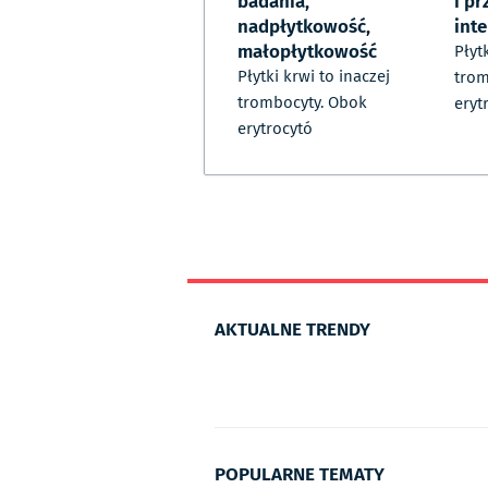
badania,
i pr
nadpłytkowość,
int
małopłytkowość
Płyt
Płytki krwi to inaczej
trom
trombocyty. Obok
eryt
erytrocytó
AKTUALNE TRENDY
POPULARNE TEMATY