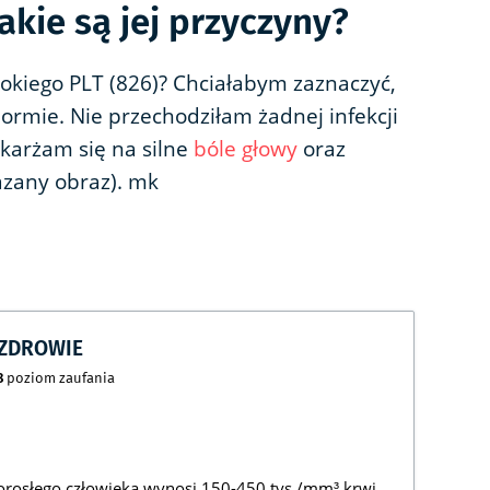
kie są jej przyczyny?
okiego PLT (826)? Chciałabym zaznaczyć,
ormie. Nie przechodziłam żadnej infekcji
skarżam się na silne
bóle głowy
oraz
zany obraz). mk
CZDROWIE
8
poziom zaufania
rosłego człowieka wynosi 150-450 tys./mm³ krwi,