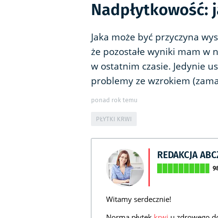
Nadpłytkowość: ja
Jaka może być przyczyna wys
że pozostałe wyniki mam w n
w ostatnim czasie. Jedynie u
problemy ze wzrokiem (zama
ponad rok temu
PŁYTKI KRWI
REDAKCJA AB
9
Witamy serdecznie!
Norma płytek
krwi
u zdrowego do