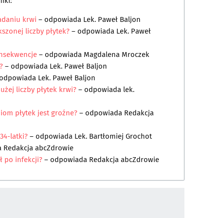
iki:
adaniu krwi
– odpowiada
Lek. Paweł Baljon
szonej liczby płytek?
– odpowiada
Lek. Paweł
nsekwencje
– odpowiada
Magdalena Mroczek
?
– odpowiada
Lek. Paweł Baljon
odpowiada
Lek. Paweł Baljon
żej liczby płytek krwi?
– odpowiada
lek.
iom płytek jest groźne?
– odpowiada
Redakcja
4-latki?
– odpowiada
Lek. Bartłomiej Grochot
a
Redakcja abcZdrowie
ł po infekcji?
– odpowiada
Redakcja abcZdrowie