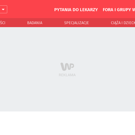
PYTANIA DO LEKARZY
FORA I GRUPY 
J
ŚCI
BADANIA
SPECJALIZACJE
CIĄŻA I DZIEC