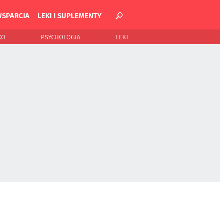
WSPARCIA
LEKI I SUPLEMENTY
KO
PSYCHOLOGIA
LEKI