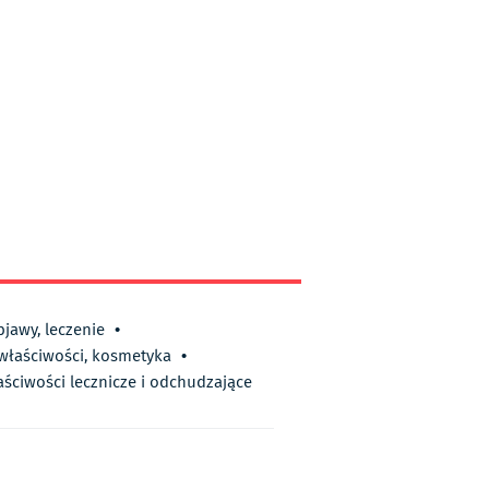
bjawy, leczenie
•
 właściwości, kosmetyka
•
aściwości lecznicze i odchudzające