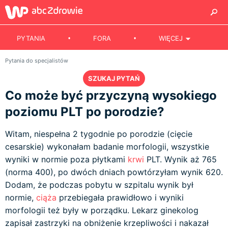
PYTANIA
FORA
WIĘCEJ
Pytania do specjalistów
SZUKAJ PYTAŃ
Co może być przyczyną wysokiego
poziomu PLT po porodzie?
Witam, niespełna 2 tygodnie po porodzie (cięcie
cesarskie) wykonałam badanie morfologii, wszystkie
wyniki w normie poza płytkami
krwi
PLT. Wynik aż 765
(norma 400), po dwóch dniach powtórzyłam wynik 620.
Dodam, że podczas pobytu w szpitalu wynik był
normie,
ciąża
przebiegała prawidłowo i wyniki
morfologii też były w porządku. Lekarz ginekolog
zapisał zastrzyki na obniżenie krzepliwości i nakazał