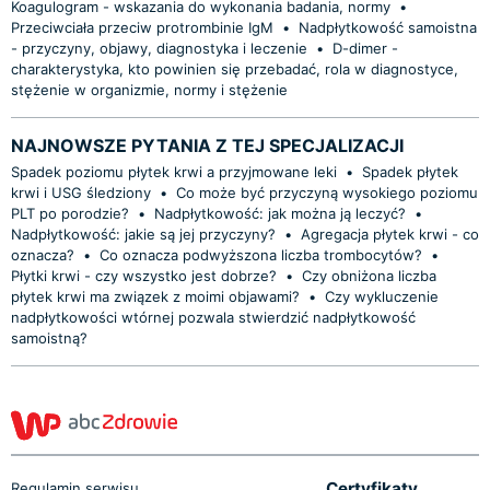
Koagulogram - wskazania do wykonania badania, normy
•
Przeciwciała przeciw protrombinie IgM
•
Nadpłytkowość samoistna
- przyczyny, objawy, diagnostyka i leczenie
•
D-dimer -
charakterystyka, kto powinien się przebadać, rola w diagnostyce,
stężenie w organizmie, normy i stężenie
NAJNOWSZE PYTANIA Z TEJ SPECJALIZACJI
Spadek poziomu płytek krwi a przyjmowane leki
•
Spadek płytek
krwi i USG śledziony
•
Co może być przyczyną wysokiego poziomu
PLT po porodzie?
•
Nadpłytkowość: jak można ją leczyć?
•
Nadpłytkowość: jakie są jej przyczyny?
•
Agregacja płytek krwi - co
oznacza?
•
Co oznacza podwyższona liczba trombocytów?
•
Płytki krwi - czy wszystko jest dobrze?
•
Czy obniżona liczba
płytek krwi ma związek z moimi objawami?
•
Czy wykluczenie
nadpłytkowości wtórnej pozwala stwierdzić nadpłytkowość
samoistną?
Certyfikaty
Regulamin serwisu