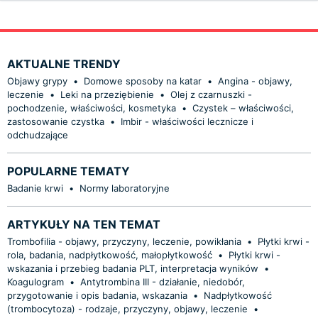
AKTUALNE TRENDY
Objawy grypy
•
Domowe sposoby na katar
•
Angina - objawy,
leczenie
•
Leki na przeziębienie
•
Olej z czarnuszki -
pochodzenie, właściwości, kosmetyka
•
Czystek – właściwości,
zastosowanie czystka
•
Imbir - właściwości lecznicze i
odchudzające
POPULARNE TEMATY
Badanie krwi
•
Normy laboratoryjne
ARTYKUŁY NA TEN TEMAT
Trombofilia - objawy, przyczyny, leczenie, powikłania
•
Płytki krwi -
rola, badania, nadpłytkowość, małopłytkowość
•
Płytki krwi -
wskazania i przebieg badania PLT, interpretacja wyników
•
Koagulogram
•
Antytrombina III - działanie, niedobór,
przygotowanie i opis badania, wskazania
•
Nadpłytkowość
(trombocytoza) - rodzaje, przyczyny, objawy, leczenie
•