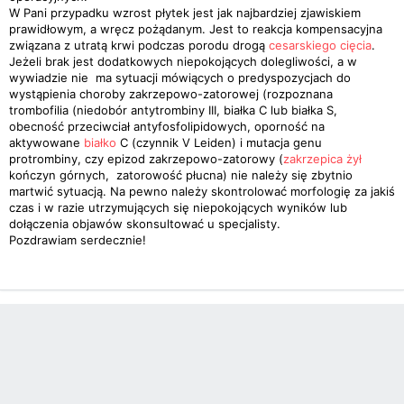
W Pani przypadku wzrost płytek jest jak najbardziej zjawiskiem
prawidłowym, a wręcz pożądanym. Jest to reakcja kompensacyjna
związana z utratą krwi podczas porodu drogą
cesarskiego cięcia
.
Jeżeli brak jest dodatkowych niepokojących dolegliwości, a w
wywiadzie nie ma sytuacji mówiących o predyspozycjach do
wystąpienia choroby zakrzepowo-zatorowej (rozpoznana
trombofilia (niedobór antytrombiny III, białka C lub białka S,
obecność przeciwciał antyfosfolipidowych, oporność na
aktywowane
białko
C (czynnik V Leiden) i mutacja genu
protrombiny, czy epizod zakrzepowo-zatorowy (
zakrzepica
żył
kończyn górnych, zatorowość płucna) nie należy się zbytnio
martwić sytuacją. Na pewno należy skontrolować morfologię za jakiś
czas i w razie utrzymujących się niepokojących wyników lub
dołączenia objawów skonsultować u specjalisty.
Pozdrawiam serdecznie!