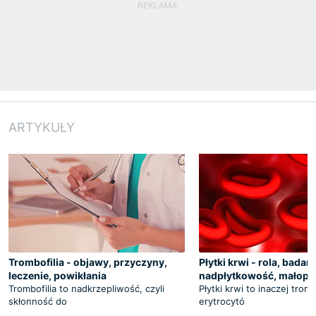
ARTYKUŁY
Trombofilia - objawy, przyczyny,
Płytki krwi - rola, badani
leczenie, powikłania
nadpłytkowość, małopł
Trombofilia to nadkrzepliwość, czyli
Płytki krwi to inaczej tro
skłonność do
erytrocytó