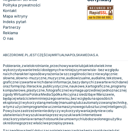
Polityka prywatności
Kontakt
Mapa witryny
Indeks pytań
Partnerzy
Reklama
O nas
ABCZDROWIE.PL JEST CZĘŚCIĄ WIRTUALNA POLSKA MEDIA S.A.
Pobieranie, zwielokrotnianie, przechowywanie lub jakiekolwiek inne
wykorzystywanie treści dostępnych w niniejszym serwisie - bez względu
na ich charakter i sposób wyrażenia (w szczególności lecz nie wyłącznie:
słowne, słowno-muzyczne, muzyczne, audiowizualne, audialne, tekstowe,
graficzne i zawarte w nich dane i informacje, bazy danych i zawarte w nich dane)
oraz formę (np. literackie, publicystyczne, naukowe, kartograficzne, programy
komputerowe, plastyczne, fotograficzne) wymaga uprzedniej i jednoznacznej
zgody Wirtualna Polska Media Spółka Akcyjna z siedzibą w Warszawie,
będącej właścicielem niniejszego serwisu, bez względu na sposób ich
eksploracji i wykorzystaną metodę (manualną lub zautomatyzowaną technikę,
w tym z użyciem programów uczenia maszynowego lub sztucznej inteligencji).
Powyższe zastrzeżenie nie dotyczy wykorzystywania jedynie w celu
ułatwienia ich wyszukiwania przez wyszukiwarki internetowe
oraz korzystania w ramach stosunków umownych lub dozwolonego użytku
określonego przez właściwe przepisy prawa.
Szczegółowa treść dotycząca niniejszego zastrzeżenia znajduje się
tutaj.