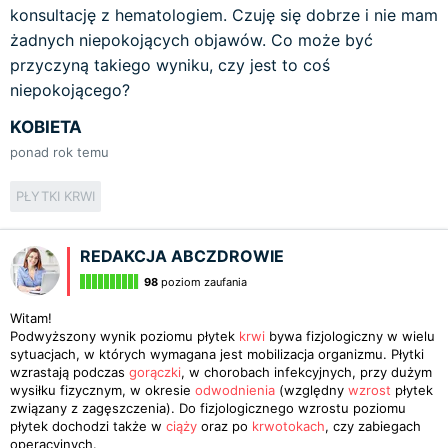
konsultację z hematologiem. Czuję się dobrze i nie mam
żadnych niepokojących objawów. Co może być
przyczyną takiego wyniku, czy jest to coś
niepokojącego?
KOBIETA
ponad rok temu
PŁYTKI KRWI
REDAKCJA ABCZDROWIE
98
poziom zaufania
Witam!
Podwyższony wynik poziomu płytek
krwi
bywa fizjologiczny w wielu
sytuacjach, w których wymagana jest mobilizacja organizmu. Płytki
wzrastają podczas
gorączki
, w chorobach infekcyjnych, przy dużym
wysiłku fizycznym, w okresie
odwodnienia
(względny
wzrost
płytek
związany z zagęszczenia). Do fizjologicznego wzrostu poziomu
płytek dochodzi także w
ciąży
oraz po
krwotokach
, czy zabiegach
operacyjnych.