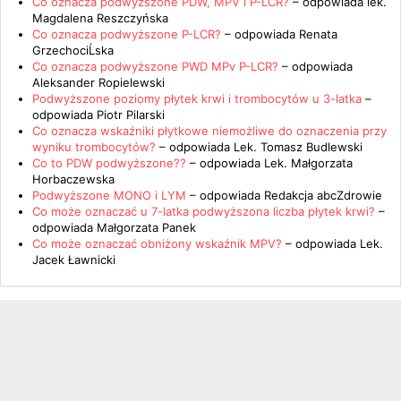
Co oznacza podwyższone PDW, MPV i P-LCR?
– odpowiada
lek.
Magdalena Reszczyńska
Co oznacza podwyższone P-LCR?
– odpowiada
Renata
GrzechociĹska
Co oznacza podwyższone PWD MPv P-LCR?
– odpowiada
Aleksander Ropielewski
Podwyższone poziomy płytek krwi i trombocytów u 3-latka
–
odpowiada
Piotr Pilarski
Co oznacza wskaźniki płytkowe niemożliwe do oznaczenia przy
wyniku trombocytów?
– odpowiada
Lek. Tomasz Budlewski
Co to PDW podwyższone??
– odpowiada
Lek. Małgorzata
Horbaczewska
Podwyższone MONO i LYM
– odpowiada
Redakcja abcZdrowie
Co może oznaczać u 7-latka podwyższona liczba płytek krwi?
–
odpowiada
Małgorzata Panek
Co może oznaczać obniżony wskaźnik MPV?
– odpowiada
Lek.
Jacek Ławnicki