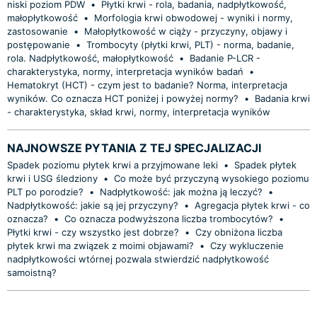
niski poziom PDW
•
Płytki krwi - rola, badania, nadpłytkowość,
małopłytkowość
•
Morfologia krwi obwodowej - wyniki i normy,
zastosowanie
•
Małopłytkowość w ciąży - przyczyny, objawy i
postępowanie
•
Trombocyty (płytki krwi, PLT) - norma, badanie,
rola. Nadpłytkowość, małopłytkowość
•
Badanie P-LCR -
charakterystyka, normy, interpretacja wyników badań
•
Hematokryt (HCT) - czym jest to badanie? Norma, interpretacja
wyników. Co oznacza HCT poniżej i powyżej normy?
•
Badania krwi
- charakterystyka, skład krwi, normy, interpretacja wyników
NAJNOWSZE PYTANIA Z TEJ SPECJALIZACJI
Spadek poziomu płytek krwi a przyjmowane leki
•
Spadek płytek
krwi i USG śledziony
•
Co może być przyczyną wysokiego poziomu
PLT po porodzie?
•
Nadpłytkowość: jak można ją leczyć?
•
Nadpłytkowość: jakie są jej przyczyny?
•
Agregacja płytek krwi - co
oznacza?
•
Co oznacza podwyższona liczba trombocytów?
•
Płytki krwi - czy wszystko jest dobrze?
•
Czy obniżona liczba
płytek krwi ma związek z moimi objawami?
•
Czy wykluczenie
nadpłytkowości wtórnej pozwala stwierdzić nadpłytkowość
samoistną?