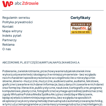
Certyfikaty
Regulamin serwisu
Polityka prywatności
Kontakt
Mapa witryny
Indeks pytań
Partnerzy
Reklama
O nas
ABCZDROWIE.PL JEST CZĘŚCIĄ WIRTUALNA POLSKA MEDIA S.A.
Pobieranie, zwielokrotnianie, przechowywanie lub jakiekolwiek inne
wykorzystywanie treści dostępnych w niniejszym serwisie - bez względu
na ich charakter i sposób wyrażenia (w szczególności lecz nie wyłącznie:
słowne, słowno-muzyczne, muzyczne, audiowizualne, audialne, tekstowe,
graficzne i zawarte w nich dane i informacje, bazy danych i zawarte w nich dane)
oraz formę (np. literackie, publicystyczne, naukowe, kartograficzne, programy
komputerowe, plastyczne, fotograficzne) wymaga uprzedniej i jednoznacznej
zgody Wirtualna Polska Media Spółka Akcyjna z siedzibą w Warszawie,
będącej właścicielem niniejszego serwisu, bez względu na sposób ich
eksploracji i wykorzystaną metodę (manualną lub zautomatyzowaną technikę,
w tym z użyciem programów uczenia maszynowego lub sztucznej inteligencji).