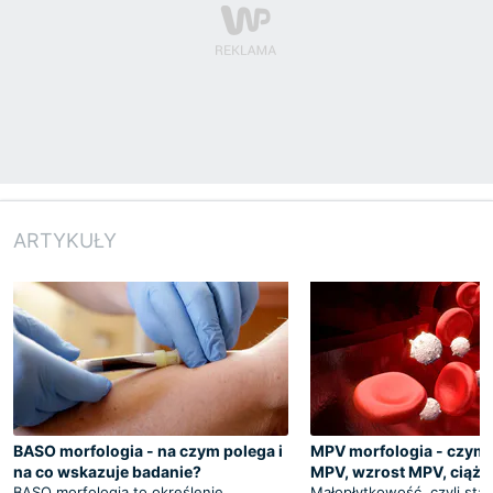
ARTYKUŁY
BASO morfologia - na czym polega i
MPV morfologia - czym 
na co wskazuje badanie?
MPV, wzrost MPV, ciąża
BASO morfologia to określenie
Małopłytkowość, czyli sta