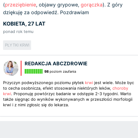
(
przeziębienie
, objawy grypowe,
gorączka
). Z góry
dziękuję za odpowiedź. Pozdrawiam
KOBIETA, 27 LAT
ponad rok temu
PŁYTKI KRWI
REDAKCJA ABCZDROWIE
98
poziom zaufania
Przyczyn podwyższonego poziomu płytek
krwi
jest wiele. Może byc
to cecha osobnicza, efekt stosowania niektórych leków,
choroby
krwi
. Proponuję powtórzyc badanie w odstępie 2-3 tygodni. Warto
także sięgnąc do wyników wykonywanych w przeszłości morfologii
krwi i z nimi zgłosic się do lekarza.