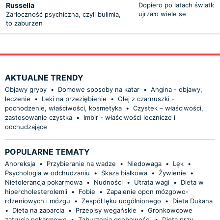
Russella
Dopiero po latach światło
ujrzało wiele se
Żarłoczność psychiczna, czyli bulimia,
to zaburzen
AKTUALNE TRENDY
Objawy grypy
•
Domowe sposoby na katar
•
Angina - objawy,
leczenie
•
Leki na przeziębienie
•
Olej z czarnuszki -
pochodzenie, właściwości, kosmetyka
•
Czystek – właściwości,
zastosowanie czystka
•
Imbir - właściwości lecznicze i
odchudzające
POPULARNE TEMATY
Anoreksja
•
Przybieranie na wadze
•
Niedowaga
•
Lęk
•
Psychologia w odchudzaniu
•
Skaza białkowa
•
Żywienie
•
Nietolerancja pokarmowa
•
Nudności
•
Utrata wagi
•
Dieta w
hipercholesterolemii
•
Fobie
•
Zapalenie opon mózgowo-
rdzeniowych i mózgu
•
Zespół lęku uogólnionego
•
Dieta Dukana
•
Dieta na zaparcia
•
Przepisy wegańskie
•
Gronkowcowe
zatrucia pokarmowe
•
Zaburzenia osobowości
•
Dieta przy