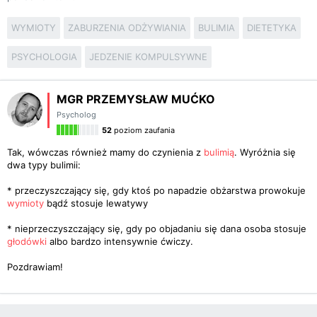
WYMIOTY
ZABURZENIA ODŻYWIANIA
BULIMIA
DIETETYKA
PSYCHOLOGIA
JEDZENIE KOMPULSYWNE
MGR PRZEMYSŁAW MUĆKO
Psycholog
52
poziom zaufania
Tak, wówczas również mamy do czynienia z
bulimią
. Wyróżnia się
dwa typy bulimii:
* przeczyszczający się, gdy ktoś po napadzie obżarstwa prowokuje
wymioty
bądź stosuje lewatywy
* nieprzeczyszczający się, gdy po objadaniu się dana osoba stosuje
głodówki
albo bardzo intensywnie ćwiczy.
Pozdrawiam!