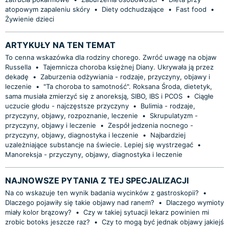
atopowym zapaleniu skóry
•
Diety odchudzające
•
Fast food
•
Żywienie dzieci
ARTYKUŁY NA TEN TEMAT
To cenna wskazówka dla rodziny chorego. Zwróć uwagę na objaw
Russella
•
Tajemnicza choroba księżnej Diany. Ukrywała ją przez
dekadę
•
Zaburzenia odżywiania - rodzaje, przyczyny, objawy i
leczenie
•
"Ta choroba to samotność". Roksana Środa, dietetyk,
sama musiała zmierzyć się z anoreksją, SIBO, IBS i PCOS
•
Ciągłe
uczucie głodu - najczęstsze przyczyny
•
Bulimia - rodzaje,
przyczyny, objawy, rozpoznanie, leczenie
•
Skrupulatyzm -
przyczyny, objawy i leczenie
•
Zespół jedzenia nocnego -
przyczyny, objawy, diagnostyka i leczenie
•
Najbardziej
uzależniające substancje na świecie. Lepiej się wystrzegać
•
Manoreksja - przyczyny, objawy, diagnostyka i leczenie
NAJNOWSZE PYTANIA Z TEJ SPECJALIZACJI
Na co wskazuje ten wynik badania wycinków z gastroskopii?
•
Dlaczego pojawiły się takie objawy nad ranem?
•
Dlaczego wymioty
miały kolor brązowy?
•
Czy w takiej sytuacji lekarz powinien mi
zrobic botoks jeszcze raz?
•
Czy to mogą być jednak objawy jakiejś