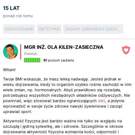
15 LAT
ponad rok temu
ODCHUDZANIE
DIETETYKA
ZASADY ZDROWEGO ODCHUDZANIA
MGR INŻ. OLA KILEN-ZASIECZNA
Dietetyk
91
poziom zaufania
Witam!
Twoje BMI wskazuje, że masz lekką nadwagę. Jesteś jednak w
wieku dojrzewania, kiedy to organizm szybko rośnie zachodzi w nim
wiele zmian, np. hormonalnych. Abyś prawidłowo się rozwijała,
potrzebujesz wszystkich niezbędnych składników odżywczych. Nie
powinnaś, więc stosować bardzo ograniczających
diet
, a jedynie
wprowadzić w swoje życie zdrowe nawyki żywieniowe i zacząć
uprawiać sport.
Aktywność fizyczna jest bardzo ważna nie tylko ze względu na
szczupłą i jędrną sylwetkę, ale i zdrowie. Szczególnie w okresie
dojrzewania aktywność fizyczna wzmacnia kości, odporność i