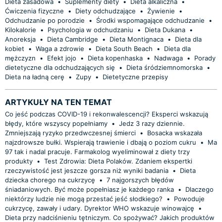
Dieta zasadowa
•
Suplementy diety
•
Dieta alkaliczna
•
Ćwiczenia fizyczne
•
Diety odchudzające
•
Żywienie
•
Odchudzanie po porodzie
•
Środki wspomagające odchudzanie
•
Kilokalorie
•
Psychologia w odchudzaniu
•
Dieta Dukana
•
Anoreksja
•
Dieta Cambridge
•
Dieta Montignaca
•
Dieta dla
kobiet
•
Waga a zdrowie
•
Dieta South Beach
•
Dieta dla
mężczyzn
•
Efekt jojo
•
Dieta kopenhaska
•
Nadwaga
•
Porady
dietetyczne dla odchudzających się
•
Dieta śródziemnomorska
•
Dieta na ładną cerę
•
Zupy
•
Dietetyczne przepisy
ARTYKUŁY NA TEN TEMAT
Co jeść podczas COVID-19 i rekonwalescencji? Eksperci wskazują
błędy, które wszyscy popełniamy
•
Jedz 3 razy dziennie.
Zmniejszają ryzyko przedwczesnej śmierci
•
Bosacka wskazała
najzdrowsze bułki. Wspierają trawienie i dbają o poziom cukru
•
Ma
97 tak i nadal pracuje. Farmakolog wyeliminował z diety trzy
produkty
•
Test Zdrowia: Dieta Polaków. Zdaniem ekspertki
rzeczywistość jest jeszcze gorsza niż wyniki badania
•
Dieta
dziecka chorego na cukrzycę
•
7 najgorszych błędów
śniadaniowych. Być może popełniasz je każdego ranka
•
Dlaczego
niektórzy ludzie nie mogą przestać jeść słodkiego?
•
Powoduje
cukrzycę, zawały i udary. Dyrektor WHO wskazuje winowajcę
•
Dieta przy nadciśnieniu tętniczym. Co spożywać? Jakich produktów