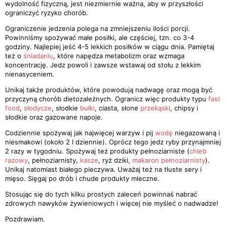
wydolność fizyczną, jest niezmiernie ważna, aby w przyszłości
ograniczyć ryzyko chorób.
Ograniczenie jedzenia polega na zmniejszeniu ilości porcji.
Powinniśmy spożywać małe posiłki, ale częściej, tzn. co 3-4
godziny. Najlepiej jeść 4-5 lekkich posiłków w ciągu dnia. Pamiętaj
też o
śniadaniu
, które napędza metabolizm oraz wzmaga
koncentrację. Jedz powoli i zawsze wstawaj od stołu z lekkim
nienasyceniem.
Unikaj także produktów, które powodują nadwagę oraz mogą być
przyczyną chorób dietozależnych. Ogranicz więc produkty typu
fast
food
,
słodycze
, słodkie
bułki
, ciasta, słone
przekąski
, chipsy i
słodkie oraz gazowane napoje.
Codziennie spożywaj jak najwięcej warzyw i pij
wodę
niegazowaną i
niesmakowi (około 2 l dziennie). Oprócz tego jedz ryby przynajmniej
2 razy w tygodniu. Spożywaj też produkty pełnoziarniste (
chleb
razowy
, pełnoziarnisty,
kasze
, ryż dziki,
makaron pełnoziarnisty
).
Unikaj natomiast białego pieczywa. Uważaj też na tłuste sery i
mięso. Sięgaj po drób i chude produkty mleczne.
Stosując się do tych kilku prostych zaleceń powinnaś nabrać
zdrowych nawyków żywieniowych i więcej nie myśleć o nadwadze!
Pozdrawiam.