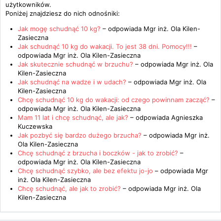
użytkowników.
Poniżej znajdziesz do nich odnośniki:
Jak mogę schudnąć 10 kg?
– odpowiada
Mgr inż. Ola Kilen-
Zasieczna
Jak schudnąć 10 kg do wakacji. To jest 38 dni. Pomocy!!!
–
odpowiada
Mgr inż. Ola Kilen-Zasieczna
Jak skutecznie schudnąć w brzuchu?
– odpowiada
Mgr inż. Ola
Kilen-Zasieczna
Jak schudnąć na wadze i w udach?
– odpowiada
Mgr inż. Ola
Kilen-Zasieczna
Chcę schudnąć 10 kg do wakacji: od czego powinnam zacząć?
–
odpowiada
Mgr inż. Ola Kilen-Zasieczna
Mam 11 lat i chcę schudnąć, ale jak?
– odpowiada
Agnieszka
Kuczewska
Jak pozbyć się bardzo dużego brzucha?
– odpowiada
Mgr inż.
Ola Kilen-Zasieczna
Chcę schudnąć z brzucha i boczków - jak to zrobić?
–
odpowiada
Mgr inż. Ola Kilen-Zasieczna
Chcę schudnąć szybko, ale bez efektu jo-jo
– odpowiada
Mgr
inż. Ola Kilen-Zasieczna
Chcę schudnąć, ale jak to zrobić?
– odpowiada
Mgr inż. Ola
Kilen-Zasieczna