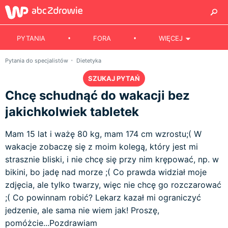
PYTANIA
FORA
WIĘCEJ
Pytania do specjalistów
Dietetyka
SZUKAJ PYTAŃ
Chcę schudnąć do wakacji bez
jakichkolwiek tabletek
Mam 15 lat i ważę 80 kg, mam 174 cm wzrostu;( W
wakacje zobaczę się z moim kolegą, który jest mi
strasznie bliski, i nie chcę się przy nim krępować, np. w
bikini, bo jadę nad morze ;( Co prawda widział moje
zdjęcia, ale tylko twarzy, więc nie chcę go rozczarować
;( Co powinnam robić? Lekarz kazał mi ograniczyć
jedzenie, ale sama nie wiem jak! Proszę,
pomóżcie...Pozdrawiam