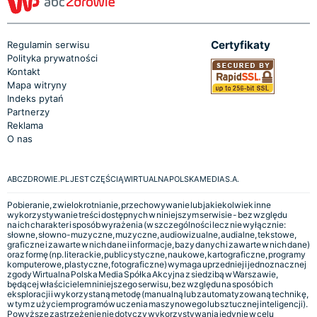
Certyfikaty
Regulamin serwisu
Polityka prywatności
Kontakt
Mapa witryny
Indeks pytań
Partnerzy
Reklama
O nas
ABCZDROWIE.PL JEST CZĘŚCIĄ WIRTUALNA POLSKA MEDIA S.A.
Pobieranie, zwielokrotnianie, przechowywanie lub jakiekolwiek inne
wykorzystywanie treści dostępnych w niniejszym serwisie - bez względu
na ich charakter i sposób wyrażenia (w szczególności lecz nie wyłącznie:
słowne, słowno-muzyczne, muzyczne, audiowizualne, audialne, tekstowe,
graficzne i zawarte w nich dane i informacje, bazy danych i zawarte w nich dane)
oraz formę (np. literackie, publicystyczne, naukowe, kartograficzne, programy
komputerowe, plastyczne, fotograficzne) wymaga uprzedniej i jednoznacznej
zgody Wirtualna Polska Media Spółka Akcyjna z siedzibą w Warszawie,
będącej właścicielem niniejszego serwisu, bez względu na sposób ich
eksploracji i wykorzystaną metodę (manualną lub zautomatyzowaną technikę,
w tym z użyciem programów uczenia maszynowego lub sztucznej inteligencji).
Powyższe zastrzeżenie nie dotyczy wykorzystywania jedynie w celu