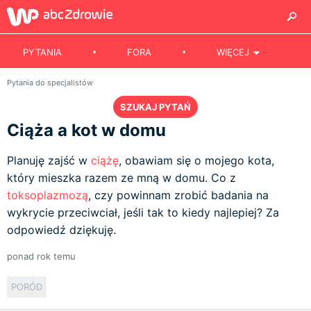
PYTANIA
FORA
WIĘCEJ
Pytania do specjalistów
SZUKAJ PYTAŃ
Ciąża a kot w domu
Planuję zajść w
ciążę
, obawiam się o mojego kota,
który mieszka razem ze mną w domu. Co z
toksoplazmozą
, czy powinnam zrobić badania na
wykrycie przeciwciał, jeśli tak to kiedy najlepiej? Za
odpowiedź dziękuję.
ponad rok temu
PORÓD