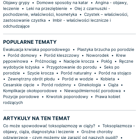
Objawy grypy
•
Domowe sposoby na katar
•
Angina - objawy,
leczenie
•
Leki na przeziębienie
•
Olej z czarnuszki -
pochodzenie, właściwości, kosmetyka
•
Czystek – właściwości,
zastosowanie czystka
•
Imbir - właściwości lecznicze i
odchudzające
POPULARNE TEMATY
Ewakuacja krwiaka poporodowego
•
Plastyka brzucha po porodzie
•
Poród domowy
•
Poród kleszczowy
•
Noworodek
•
Krew
pępowinowa
•
Próżnociąg
•
Nacięcie krocza
•
Połóg
•
Ręczne
wydobycie łożyska
•
Przygotowanie do porodu
•
Seks po
porodzie
•
Szycie krocza
•
Poród naturalny
•
Poród na stojąco
•
Zewnętrzny obrót płodu
•
Poród w wodzie
•
Kobieta
•
Cesarskie cięcie
•
Poród rodzinny
•
Ginekologia
•
Ciąża
•
Komplikacje okołoporodowe
•
Niewspółmierność porodowa
•
Pozycje porodowe
•
Krwotok poporodowy
•
Prawa kobiet
rodzących
ARTYKUŁY NA TEN TEMAT
Co może spowodować toksoplazmozę w ciąży?
•
Toksoplazmoza -
objawy, ciąża, diagnostyka i leczenie
•
Groźne choroby
odzwierzęce - czym możemy się zarazić od naszych pupili?
•