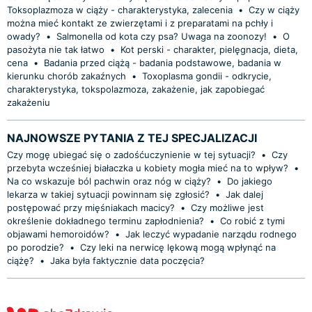
Toksoplazmoza w ciąży - charakterystyka, zalecenia
•
Czy w ciąży
można mieć kontakt ze zwierzętami i z preparatami na pchły i
owady?
•
Salmonella od kota czy psa? Uwaga na zoonozy!
•
O
pasożyta nie tak łatwo
•
Kot perski - charakter, pielęgnacja, dieta,
cena
•
Badania przed ciążą - badania podstawowe, badania w
kierunku chorób zakaźnych
•
Toxoplasma gondii - odkrycie,
charakterystyka, tokspolazmoza, zakażenie, jak zapobiegać
zakażeniu
NAJNOWSZE PYTANIA Z TEJ SPECJALIZACJI
Czy mogę ubiegać się o zadośćuczynienie w tej sytuacji?
•
Czy
przebyta wcześniej białaczka u kobiety mogła mieć na to wpływ?
•
Na co wskazuje ból pachwin oraz nóg w ciąży?
•
Do jakiego
lekarza w takiej sytuacji powinnam się zgłosić?
•
Jak dalej
postępować przy mięśniakach macicy?
•
Czy możliwe jest
określenie dokładnego terminu zapłodnienia?
•
Co robić z tymi
objawami hemoroidów?
•
Jak leczyć wypadanie narządu rodnego
po porodzie?
•
Czy leki na nerwicę lękową mogą wpłynąć na
ciążę?
•
Jaka była faktycznie data poczęcia?