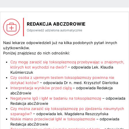
REDAKCJA ABCZDROWIE
Odpowiedź udzielona automatycznie
Nasi lekarze odpowiedzieli już na kilka podobnych pytań innych
użytkowników.
Poniżej znajdziesz do nich odnośniki:
Czy mogę zarazić się toksoplazmozą przebywając u znajomych,
których kot wychodzi na dwór?
– odpowiada
Lek. Klaudia
Kuśmierczuk
Czy osoba z ujemnym testem toksoplazmozy powinna nie
dotykać kotów?
– odpowiada
Dr n. med. Krzysztof Gierlotka
Interpretacja wyników przed ciążą
– odpowiada
Redakcja
abcZdrowie
Negatywne IgG i IgM w badaniu na toksoplazmozę
– odpowiada
Redakcja abcZdrowie
Czy można zarazić się toksoplazmozę po zjedzeniu nieumytych
szparagów?
– odpowiada
lek. Magdalena Reszczyńska
Niskie miano przeciwciał IgM w toksoplazmozie
– odpowiada
Redakcja abcZdrowie