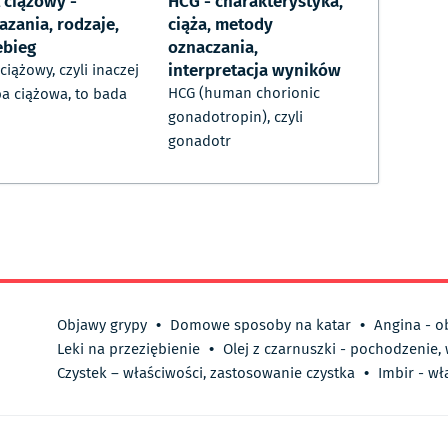
 ciążowy -
HCG - charakterystyka,
azania, rodzaje,
ciąża, metody
ebieg
oznaczania,
interpretacja wyników
 ciążowy, czyli inaczej
HCG (human chorionic
a ciążowa, to bada
gonadotropin), czyli
gonadotr
Objawy grypy
•
Domowe sposoby na katar
•
Angina - o
Leki na przeziębienie
•
Olej z czarnuszki - pochodzenie,
Czystek – właściwości, zastosowanie czystka
•
Imbir - wł