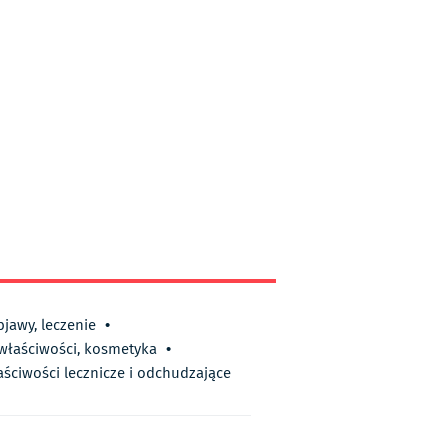
bjawy, leczenie
•
 właściwości, kosmetyka
•
aściwości lecznicze i odchudzające