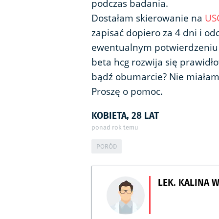
podczas badania.
Dostałam skierowanie na
US
zapisać dopiero za 4 dni i o
ewentualnym potwierdzeniu c
beta hcg rozwija się prawid
bądź obumarcie? Nie miałam
Proszę o pomoc.
KOBIETA, 28 LAT
ponad rok temu
PORÓD
LEK. KALINA 