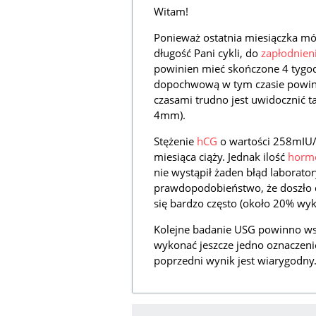
Witam!
Ponieważ ostatnia miesiączka mó
długość Pani cykli, do
zapłodnien
powinien mieć skończone 4 tygo
dopochwową w tym czasie powini
czasami trudno jest uwidocznić t
4mm).
Stężenie
hCG
o wartości 258mIU/m
miesiąca ciąży. Jednak ilość
horm
nie wystąpił żaden błąd laborato
prawdopodobieństwo, że doszło
się bardzo często (około 20% wykr
Kolejne badanie USG powinno ws
wykonać jeszcze jedno oznaczen
poprzedni wynik jest wiarygodny