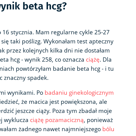
wynik beta hcg?
to 16 stycznia. Mam regularne cykle 25-27
 się taki poślizg. Wykonałam test apteczny
k przez kolejnych kilka dni nie dostałam
eta hcg - wynik 258, co oznacza
ciążę
. Dla
niach powtórzyłam badanie beta hcg - i tu
ęc znaczny spadek.
ymi wynikami. Po
badaniu ginekologicznym
iedzieć, że macica jest powiększona, ale
rdzić jeszcze ciąży. Poza tym zbadał moje
zej wyklucza
ciążę pozamaciczną
, ponieważ
czuwałam żadnego nawet najmniejszego
bólu