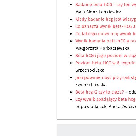
Badanie beta-hCG - czy ten w
Maja Sidor-Lenkiewicz
Kiedy badanie hcg jest wiary
Co oznacza wynik beta-HCG 3
Co takiego mówi mój wynik b
Wynik badania beta-hCG a p
Małgorzata Horbaczewska
Beta hCG i jego poziom w cią
Poziom beta-HCG w 6. tygodniu
GrzechociĹska
Jaki powinien być przyrost s
Zwierzchowska
Beta hcg<2 czy to ciąża?
– od
Czy wynik spadający beta hcg
odpowiada
Lek. Aneta Zwier