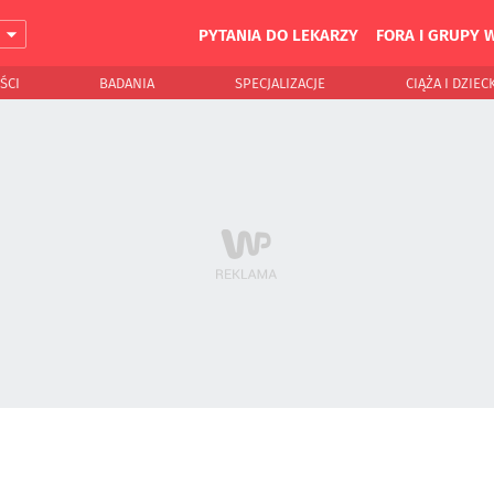
PYTANIA DO LEKARZY
FORA I GRUPY 
J
ŚCI
BADANIA
SPECJALIZACJE
CIĄŻA I DZIEC