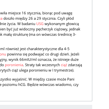
wiła miejsce 16 stycznia, biorąc pod uwagę
ia
doszło między 26 a 29 stycznia. Czyli płód
dnie życia. W badaniu
USG
wykonanym głowicą
en być już widoczny pęcherzyk ciążowy, jednak
ak małą strukturę (ma on wówczas średnicę 3-
l również jest charakterystyczne dla 4-5
onu
powinna się podwajać co drugi dzień. Jeżeli
ryjny, wynik 66mIU/ml oznacza, że istnieje duże
 do
poronienia
. Straty tak wczesnych
ciąż
zdarzają
ytych ciąż ulega poronieniu w I trymestrze).
zystko wyjaśnić. W między czasie może Pani
ie poziomu hCG. Będzie wówczas wiadomo, czy
.