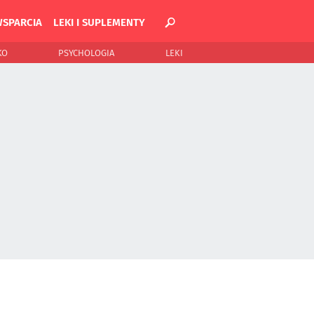
WSPARCIA
LEKI I SUPLEMENTY
KO
PSYCHOLOGIA
LEKI