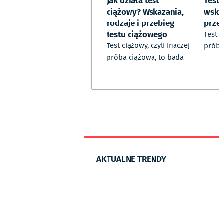
Jak działa test
Test
ciążowy? Wskazania,
wsk
rodzaje i przebieg
prz
testu ciążowego
Test
Test ciążowy, czyli inaczej
prób
próba ciążowa, to bada
AKTUALNE TRENDY