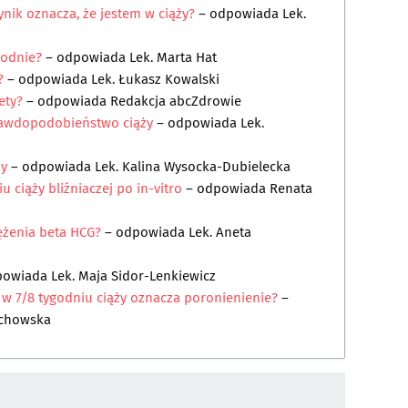
ynik oznacza, że jestem w ciąży?
– odpowiada
Lek.
godnie?
– odpowiada
Lek. Marta Hat
?
– odpowiada
Lek. Łukasz Kowalski
ety?
– odpowiada
Redakcja abcZdrowie
rawdopodobieństwo ciąży
– odpowiada
Lek.
ży
– odpowiada
Lek. Kalina Wysocka-Dubielecka
 ciąży bliźniaczej po in-vitro
– odpowiada
Renata
tężenia beta HCG?
– odpowiada
Lek. Aneta
powiada
Lek. Maja Sidor-Lenkiewicz
 w 7/8 tygodniu ciąży oznacza poronienienie?
–
zchowska