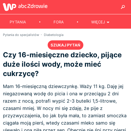
PYTANIA
FORA
WIĘCEJ
Pytania do specjalistów
Diabetologia
SZUKAJ PYTAŃ
Czy 16-miesięczne dziecko, pijące
duże ilości wody, może mieć
cukrzycę?
Mam 16-miesięczną dziewczynkę. Waży 11 kg. Daję jej
niegazowaną wodę do picia i ona w przeciągu 2 dni
razem z nocą, potrafi wypić 2-3 butelki 1,5-litrowe,
czasami mniej. W nocy mi się zdaję, że pije z
przyzwyczajenia, bo jak była mała, to zamiast smoczka
ciągała moją pierś, wtedy czasami mleko samo się
ulewało i ona piła przez sen. Obecnie nie śpi przy piersi,