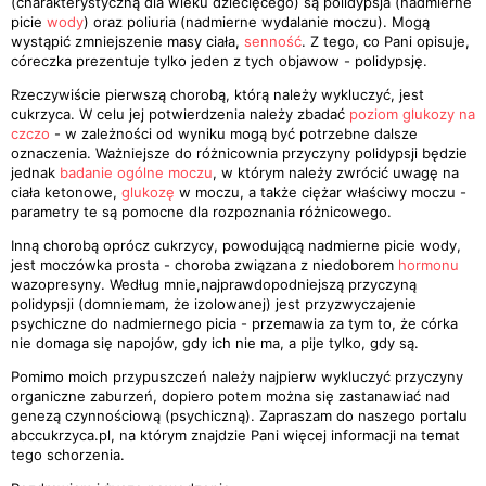
(charakterystyczną dla wieku dziecięcego) są polidypsja (nadmierne
picie
wody
) oraz poliuria (nadmierne wydalanie moczu). Mogą
wystąpić zmniejszenie masy ciała,
senność
. Z tego, co Pani opisuje,
córeczka prezentuje tylko jeden z tych objawow - polidypsję.
Rzeczywiście pierwszą chorobą, którą należy wykluczyć, jest
cukrzyca. W celu jej potwierdzenia należy zbadać
poziom glukozy na
czczo
- w zależności od wyniku mogą być potrzebne dalsze
oznaczenia. Ważniejsze do różnicownia przyczyny polidypsji będzie
jednak
badanie ogólne moczu
, w którym należy zwrócić uwagę na
ciała ketonowe,
glukozę
w moczu, a także ciężar właściwy moczu -
parametry te są pomocne dla rozpoznania różnicowego.
Inną chorobą oprócz cukrzycy, powodującą nadmierne picie wody,
jest moczówka prosta - choroba związana z niedoborem
hormonu
wazopresyny. Według mnie,najprawdopodniejszą przyczyną
polidypsji (domniemam, że izolowanej) jest przyzwyczajenie
psychiczne do nadmiernego picia - przemawia za tym to, że córka
nie domaga się napojów, gdy ich nie ma, a pije tylko, gdy są.
Pomimo moich przypuszczeń należy najpierw wykluczyć przyczyny
organiczne zaburzeń, dopiero potem można się zastanawiać nad
genezą czynnościową (psychiczną). Zapraszam do naszego portalu
abccukrzyca.pl, na którym znajdzie Pani więcej informacji na temat
tego schorzenia.