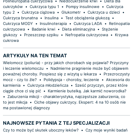
Polineuropatia cukrzycowa
•
Niedocukrzenie krwi
•
Dieta dla
cukrzyków
•
Cukrzyca typu 1
•
Pompy insulinowe
•
Cukrzyca
typu 2
•
Cukrzyca ciążowa
•
Glukometr
•
Cukrzyca u dzieci
•
Cukrzyca brunatna
•
Insulina
•
Test obciążenia glukozą
•
Cukrzyca MODY
•
Insulinoterapia
•
Cukrzyca LADA
•
Retinopatia
cukrzycowa
•
Badanie krwi
•
Dieta eliminacyjna
•
Stężenie
glukozy
•
Przeszczep szpiku
•
Nefropatia cukrzycowa
•
Krzywa
cukrowa
ARTYKUŁY NA TEN TEMAT
Wielomocz (poliuria) - przy jakich chorobach się pojawia? Przyczyny
i leczenie wielomoczu
•
Nadmierne pragnienie może być objawem
poważnej choroby. Pospiesz się z wizytą u lekarza
•
Przezroczysty
mocz - czy to źle?
•
Polidypsja - choroby, leczenie
•
Akcesoria do
karmienia
•
Cukrzyca młodzieńcza
•
Sześć przyczyn, przez które
ciągle chce ci się pić
•
Karmienie butelką. Jak karmić noworodka?
•
Zaburzenia mikcji - charakterystyka, najczęstsze zaburzenia, co
to jest mikcja
•
Ciche objawy cukrzycy. Ekspert: 4 na 10 osób nie
ma postawionej diagnozy
NAJNOWSZE PYTANIA Z TEJ SPECJALIZACJI
Czy to może być skutek uboczny leków?
•
Czy moje wyniki badań