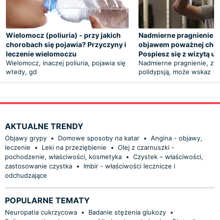
Wielomocz (poliuria) - przy jakich
Nadmierne pragnienie 
chorobach się pojawia? Przyczyny i
objawem poważnej cho
leczenie wielomoczu
Pospiesz się z wizytą u 
Wielomocz, inaczej poliuria, pojawia się
Nadmierne pragnienie, z
wtedy, gd
polidypsją, może wskaz
AKTUALNE TRENDY
Objawy grypy
•
Domowe sposoby na katar
•
Angina - objawy,
leczenie
•
Leki na przeziębienie
•
Olej z czarnuszki -
pochodzenie, właściwości, kosmetyka
•
Czystek – właściwości,
zastosowanie czystka
•
Imbir - właściwości lecznicze i
odchudzające
POPULARNE TEMATY
Neuropatia cukrzycowa
•
Badanie stężenia glukozy
•