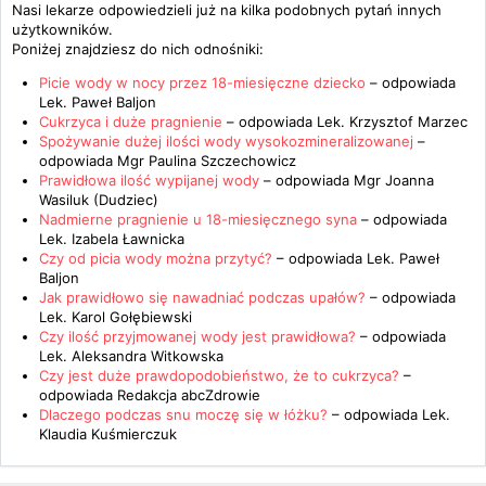
Nasi lekarze odpowiedzieli już na kilka podobnych pytań innych
użytkowników.
Poniżej znajdziesz do nich odnośniki:
Picie wody w nocy przez 18-miesięczne dziecko
– odpowiada
Lek. Paweł Baljon
Cukrzyca i duże pragnienie
– odpowiada
Lek. Krzysztof Marzec
Spożywanie dużej ilości wody wysokozmineralizowanej
–
odpowiada
Mgr Paulina Szczechowicz
Prawidłowa ilość wypijanej wody
– odpowiada
Mgr Joanna
Wasiluk (Dudziec)
Nadmierne pragnienie u 18-miesięcznego syna
– odpowiada
Lek. Izabela Ławnicka
Czy od picia wody można przytyć?
– odpowiada
Lek. Paweł
Baljon
Jak prawidłowo się nawadniać podczas upałów?
– odpowiada
Lek. Karol Gołębiewski
Czy ilość przyjmowanej wody jest prawidłowa?
– odpowiada
Lek. Aleksandra Witkowska
Czy jest duże prawdopodobieństwo, że to cukrzyca?
–
odpowiada
Redakcja abcZdrowie
Dlaczego podczas snu moczę się w łóżku?
– odpowiada
Lek.
Klaudia Kuśmierczuk