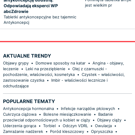
jest wielkim pr
Odpowiadają eksperci WP
abcZdrowie
Tabletki antykoncepcyjne bez tajemnic
Antykoncepcj
AKTUALNE TRENDY
Objawy grypy
•
Domowe sposoby na katar
•
Angina - objawy,
leczenie
•
Leki na przeziębienie
•
Olej z czarnuszki -
pochodzenie, właściwości, kosmetyka
•
Czystek – właściwości,
zastosowanie czystka
•
Imbir - właściwości lecznicze i
odchudzające
POPULARNE TEMATY
Antykoncepcja hormonalna
•
Infekcje narządów płciowych
•
Cukrzyca ciążowa
•
Bolesne miesiączkowanie
•
Badanie
przeciwciał odpornościowych u kobiet w ciąży
•
Objawy ciąży
•
Uderzenia gorąca
•
Torbiel
•
Odczyn VDRL
•
Owulacja
•
Zamrażanie nadżerek
•
Poród kleszczowy
•
Opryszczka
•