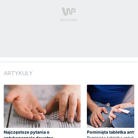
ARTYKUŁY
Najczęstsze pytania o
Pominięta tabletka ant
antykoncepcję doustną.
Pominięta tabletka antyko