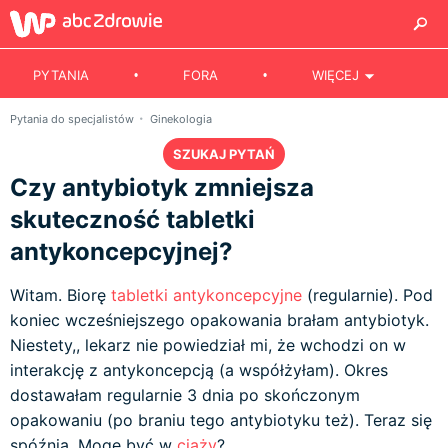
PYTANIA
FORA
WIĘCEJ
Pytania do specjalistów
Ginekologia
SZUKAJ PYTAŃ
Czy antybiotyk zmniejsza
skuteczność tabletki
antykoncepcyjnej?
Witam. Biorę
tabletki antykoncepcyjne
(regularnie). Pod
koniec wcześniejszego opakowania brałam antybiotyk.
Niestety,, lekarz nie powiedział mi, że wchodzi on w
interakcję z antykoncepcją (a współżyłam). Okres
dostawałam regularnie 3 dnia po skończonym
opakowaniu (po braniu tego antybiotyku też). Teraz się
spóźnia. Mogę być w
ciąży
?