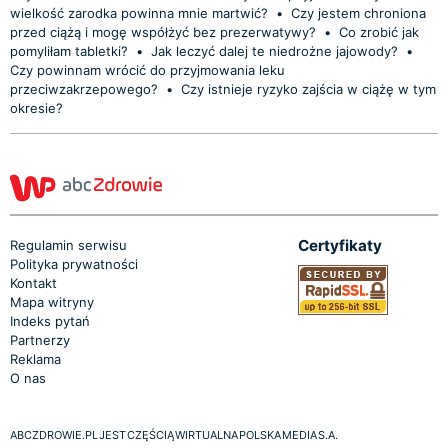
wielkość zarodka powinna mnie martwić?
•
Czy jestem chroniona
przed ciążą i mogę współżyć bez prezerwatywy?
•
Co zrobić jak
pomyliłam tabletki?
•
Jak leczyć dalej te niedrożne jajowody?
•
Czy powinnam wrócić do przyjmowania leku
przeciwzakrzepowego?
•
Czy istnieje ryzyko zajścia w ciążę w tym
okresie?
Certyfikaty
Regulamin serwisu
Polityka prywatności
Kontakt
Mapa witryny
Indeks pytań
Partnerzy
Reklama
O nas
ABCZDROWIE.PL JEST CZĘŚCIĄ WIRTUALNA POLSKA MEDIA S.A.