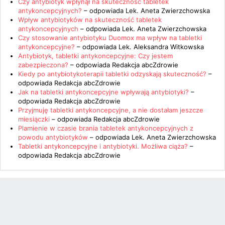
Czy antybiotyk wpłynął na skuteczność tabletek
antykoncepcyjnych?
– odpowiada
Lek. Aneta Zwierzchowska
Wpływ antybiotyków na skuteczność tabletek
antykoncepcyjnych
– odpowiada
Lek. Aneta Zwierzchowska
Czy stosowanie antybiotyku Duomox ma wpływ na tabletki
antykoncepcyjne?
– odpowiada
Lek. Aleksandra Witkowska
Antybiotyk, tabletki antykoncepcyjne: Czy jestem
zabezpieczona?
– odpowiada
Redakcja abcZdrowie
Kiedy po antybiotykoterapii tabletki odzyskają skuteczność?
–
odpowiada
Redakcja abcZdrowie
Jak na tabletki antykoncepcyjne wpływają antybiotyki?
–
odpowiada
Redakcja abcZdrowie
Przyjmuję tabletki antykoncepcyjne, a nie dostałam jeszcze
miesiączki
– odpowiada
Redakcja abcZdrowie
Plamienie w czasie brania tabletek antykoncepcyjnych z
powodu antybiotyków
– odpowiada
Lek. Aneta Zwierzchowska
Tabletki antykoncepcyjne i antybiotyki. Możliwa ciąża?
–
odpowiada
Redakcja abcZdrowie