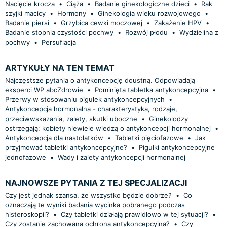
Nacięcie krocza
•
Ciąża
•
Badanie ginekologiczne dzieci
•
Rak
szyjki macicy
•
Hormony
•
Ginekologia wieku rozwojowego
•
Badanie piersi
•
Grzybica cewki moczowej
•
Zakażenie HPV
•
Badanie stopnia czystości pochwy
•
Rozwój płodu
•
Wydzielina z
pochwy
•
Persuflacja
ARTYKUŁY NA TEN TEMAT
Najczęstsze pytania o antykoncepcję doustną. Odpowiadają
eksperci WP abcZdrowie
•
Pominięta tabletka antykoncepcyjna
•
Przerwy w stosowaniu pigułek antykoncepcyjnych
•
Antykoncepcja hormonalna - charakterystyka, rodzaje,
przeciwwskazania, zalety, skutki uboczne
•
Ginekolodzy
ostrzegają: kobiety niewiele wiedzą o antykoncepcji hormonalnej
•
Antykoncepcja dla nastolatków
•
Tabletki pięciofazowe
•
Jak
przyjmować tabletki antykoncepcyjne?
•
Pigułki antykoncepcyjne
jednofazowe
•
Wady i zalety antykoncepcji hormonalnej
NAJNOWSZE PYTANIA Z TEJ SPECJALIZACJI
Czy jest jednak szansa, że wszystko będzie dobrze?
•
Co
oznaczają te wyniki badania wycinka pobranego podczas
histeroskopii?
•
Czy tabletki działają prawidłowo w tej sytuacji?
•
Czy zostanie zachowana ochrona antykoncepcyjna?
•
Czy