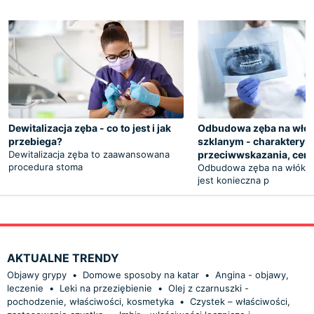
Dewitalizacja zęba - co to jest i jak
Odbudowa zęba na włók
przebiega?
szklanym - charakterysty
Dewitalizacja zęba to zaawansowana
przeciwwskazania, cen
procedura stoma
Odbudowa zęba na włókni
jest konieczna p
AKTUALNE TRENDY
Objawy grypy
•
Domowe sposoby na katar
•
Angina - objawy,
leczenie
•
Leki na przeziębienie
•
Olej z czarnuszki -
pochodzenie, właściwości, kosmetyka
•
Czystek – właściwości,