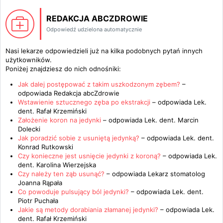
REDAKCJA ABCZDROWIE
Odpowiedź udzielona automatycznie
Nasi lekarze odpowiedzieli już na kilka podobnych pytań innych
użytkowników.
Poniżej znajdziesz do nich odnośniki:
Jak dalej postępować z takim uszkodzonym zębem?
–
odpowiada
Redakcja abcZdrowie
Wstawienie sztucznego zęba po ekstrakcji
– odpowiada
Lek.
dent. Rafał Krzemiński
Założenie koron na jedynki
– odpowiada
Lek. dent. Marcin
Dolecki
Jak poradzić sobie z usuniętą jedynką?
– odpowiada
Lek. dent.
Konrad Rutkowski
Czy konieczne jest usnięcie jedynki z koroną?
– odpowiada
Lek.
dent. Karolina Wierzejska
Czy należy ten ząb usunąć?
– odpowiada
Lekarz stomatolog
Joanna Rąpała
Co powoduje pulsujący ból jedynki?
– odpowiada
Lek. dent.
Piotr Puchała
Jakie są metody dorabiania złamanej jedynki?
– odpowiada
Lek.
dent. Rafał Krzemiński