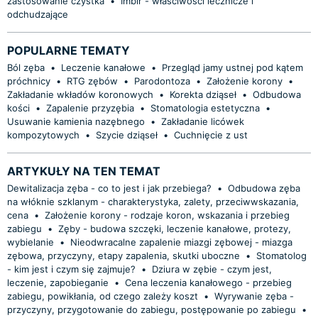
zastosowanie czystka
•
Imbir - właściwości lecznicze i
odchudzające
POPULARNE TEMATY
Ból zęba
•
Leczenie kanałowe
•
Przegląd jamy ustnej pod kątem
próchnicy
•
RTG zębów
•
Parodontoza
•
Założenie korony
•
Zakładanie wkładów koronowych
•
Korekta dziąseł
•
Odbudowa
kości
•
Zapalenie przyzębia
•
Stomatologia estetyczna
•
Usuwanie kamienia nazębnego
•
Zakładanie licówek
kompozytowych
•
Szycie dziąseł
•
Cuchnięcie z ust
ARTYKUŁY NA TEN TEMAT
Dewitalizacja zęba - co to jest i jak przebiega?
•
Odbudowa zęba
na włóknie szklanym - charakterystyka, zalety, przeciwwskazania,
cena
•
Założenie korony - rodzaje koron, wskazania i przebieg
zabiegu
•
Zęby - budowa szczęki, leczenie kanałowe, protezy,
wybielanie
•
Nieodwracalne zapalenie miazgi zębowej - miazga
zębowa, przyczyny, etapy zapalenia, skutki uboczne
•
Stomatolog
- kim jest i czym się zajmuje?
•
Dziura w zębie - czym jest,
leczenie, zapobieganie
•
Cena leczenia kanałowego - przebieg
zabiegu, powikłania, od czego zależy koszt
•
Wyrywanie zęba -
przyczyny, przygotowanie do zabiegu, postępowanie po zabiegu
•