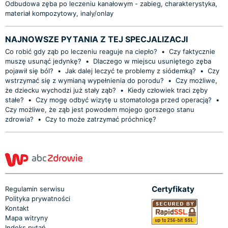
Odbudowa zęba po leczeniu kanałowym - zabieg, charakterystyka,
materiał kompozytowy, inaly/onlay
NAJNOWSZE PYTANIA Z TEJ SPECJALIZACJI
Co robić gdy ząb po leczeniu reaguje na ciepło?
•
Czy faktycznie
muszę usunąć jedynkę?
•
Dlaczego w miejscu usuniętego zęba
pojawił się ból?
•
Jak dalej leczyć te problemy z siódemką?
•
Czy
wstrzymać się z wymianą wypełnienia do porodu?
•
Czy możliwe,
że dziecku wychodzi już stały ząb?
•
Kiedy człowiek traci zęby
stałe?
•
Czy mogę odbyć wizytę u stomatologa przed operacją?
•
Czy możliwe, że ząb jest powodem mojego gorszego stanu
zdrowia?
•
Czy to może zatrzymać próchnicę?
Certyfikaty
Regulamin serwisu
Polityka prywatności
Kontakt
Mapa witryny
Indeks pytań