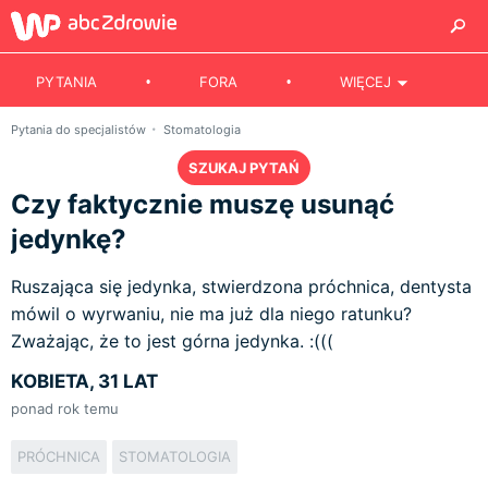
PYTANIA
FORA
WIĘCEJ
Pytania do specjalistów
Stomatologia
SZUKAJ PYTAŃ
Czy faktycznie muszę usunąć
jedynkę?
Ruszająca się jedynka, stwierdzona próchnica, dentysta
mówil o wyrwaniu, nie ma już dla niego ratunku?
Zważając, że to jest górna jedynka. :(((
KOBIETA, 31 LAT
ponad rok temu
PRÓCHNICA
STOMATOLOGIA