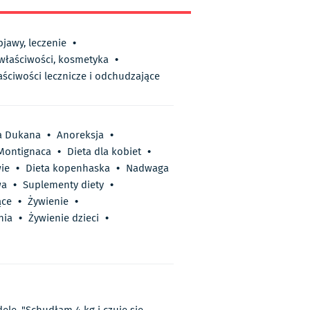
bjawy, leczenie
•
 właściwości, kosmetyka
•
aściwości lecznicze i odchudzające
a Dukana
•
Anoreksja
•
 Montignaca
•
Dieta dla kobiet
•
ie
•
Dieta kopenhaska
•
Nadwaga
wa
•
Suplementy diety
•
ące
•
Żywienie
•
nia
•
Żywienie dzieci
•