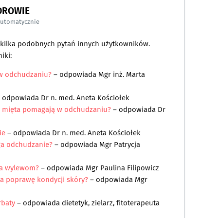
DROWIE
automatycznie
a kilka podobnych pytań innych użytkowników.
iki:
 w odchudzaniu?
– odpowiada
Mgr inż. Marta
 odpowiada
Dr n. med. Aneta Kościołek
ub mięta pomagają w odchudzaniu?
– odpowiada
Dr
ie
– odpowiada
Dr n. med. Aneta Kościołek
ga odchudzanie?
– odpowiada
Mgr Patrycja
ga wylewom?
– odpowiada
Mgr Paulina Filipowicz
na poprawę kondycji skóry?
– odpowiada
Mgr
rbaty
– odpowiada
dietetyk, zielarz, fitoterapeuta