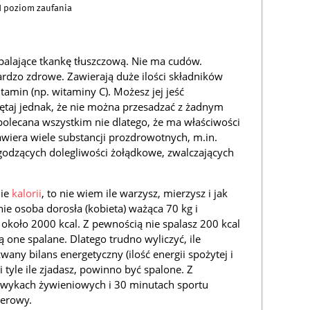
1
poziom zaufania
palające tkankę tłuszczową. Nie ma cudów.
rdzo zdrowe. Zawierają duże ilości składników
witamin (np. witaminy C). Możesz jej jeść
ętaj jednak, że nie można przesadzać z żadnym
polecana wszystkim nie dlatego, że ma właściwości
zawiera wiele substancji prozdrowotnych, m.in.
agodzących dolegliwości żołądkowe, zwalczających
nie
kalorii
, to nie wiem ile warzysz, mierzysz i jak
tnie osoba dorosła (kobieta) ważąca 70 kg i
koło 2000 kcal. Z pewnością nie spalasz 200 kcal
 one spalane. Dlatego trudno wyliczyć, ile
wany bilans energetyczny (ilość energii spożytej i
i tyle ile zjadasz, powinno być spalone. Z
wykach żywieniowych i 30 minutach sportu
zerowy.