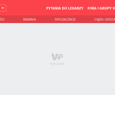
PYTANIA DO LEKARZY
FORA I GRUPY 
J
ŚCI
BADANIA
SPECJALIZACJE
CIĄŻA I DZIEC