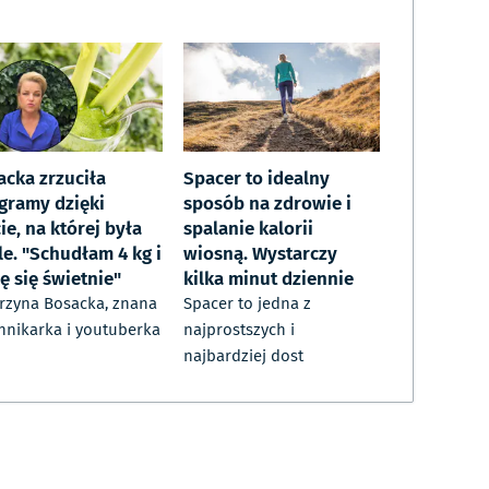
acka zrzuciła
Spacer to idealny
ogramy dzięki
sposób na zdrowie i
ie, na której była
spalanie kalorii
le. "Schudłam 4 kg i
wiosną. Wystarczy
ę się świetnie"
kilka minut dziennie
rzyna Bosacka, znana
Spacer to jedna z
nnikarka i youtuberka
najprostszych i
najbardziej dost