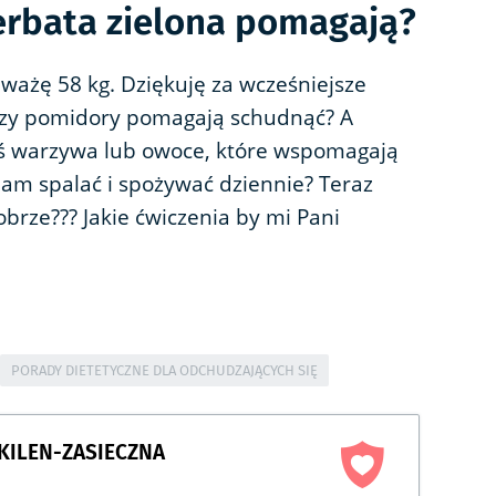
erbata zielona pomagają?
ważę 58 kg. Dziękuję za wcześniejsze
Czy pomidory pomagają schudnąć? A
ieś warzywa lub owoce, które wspomagają
nam spalać i spożywać dziennie? Teraz
obrze??? Jakie ćwiczenia by mi Pani
PORADY DIETETYCZNE DLA ODCHUDZAJĄCYCH SIĘ
 KILEN-ZASIECZNA