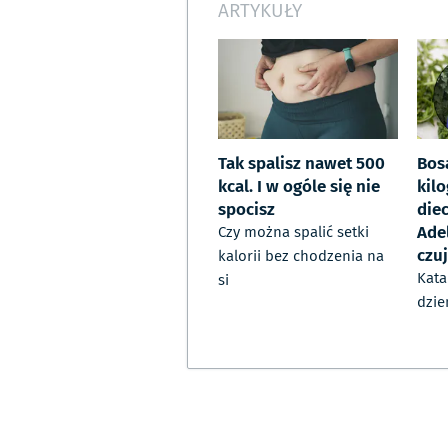
ARTYKUŁY
Tak spalisz nawet 500
Bos
kcal. I w ogóle się nie
kil
spocisz
diec
Ade
Czy można spalić setki
czuj
kalorii bez chodzenia na
Kata
si
dzie