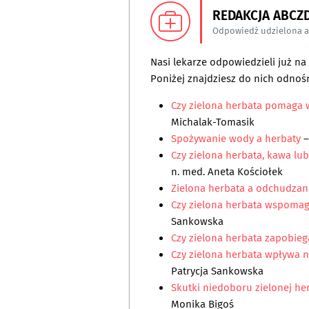
REDAKCJA ABCZ
Odpowiedź udzielona 
Nasi lekarze odpowiedzieli już n
Poniżej znajdziesz do nich odnośn
Czy zielona herbata pomaga
Michalak-Tomasik
Spożywanie wody a herbaty
–
Czy zielona herbata, kawa l
n. med. Aneta Kościołek
Zielona herbata a odchudzan
Czy zielona herbata wspoma
Sankowska
Czy zielona herbata zapobie
Czy zielona herbata wpływa 
Patrycja Sankowska
Skutki niedoboru zielonej he
Monika Bigoś