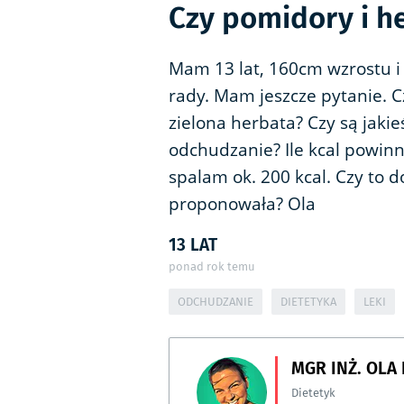
Czy pomidory i h
Mam 13 lat, 160cm wzrostu i 
rady. Mam jeszcze pytanie. 
zielona herbata? Czy są jak
odchudzanie? Ile kcal powin
spalam ok. 200 kcal. Czy to d
proponowała? Ola
13 LAT
ponad rok temu
ODCHUDZANIE
DIETETYKA
LEKI
MGR INŻ. OLA
Dietetyk