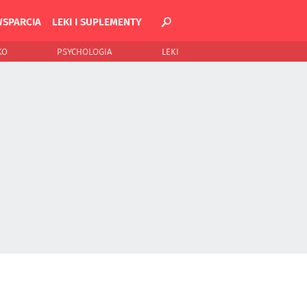
WSPARCIA
LEKI I SUPLEMENTY
KO
PSYCHOLOGIA
LEKI