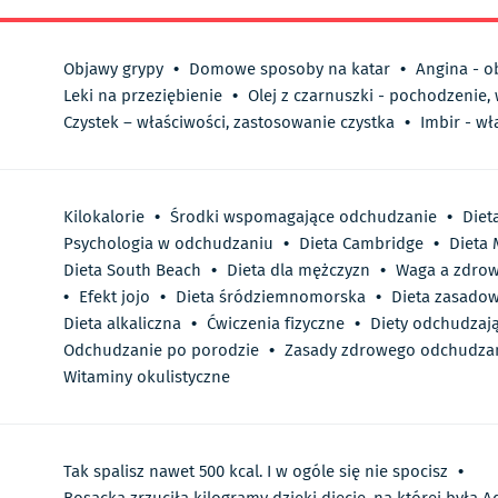
Objawy grypy
•
Domowe sposoby na katar
•
Angina - o
Leki na przeziębienie
•
Olej z czarnuszki - pochodzenie,
Czystek – właściwości, zastosowanie czystka
•
Imbir - wł
Kilokalorie
•
Środki wspomagające odchudzanie
•
Diet
Psychologia w odchudzaniu
•
Dieta Cambridge
•
Dieta
Dieta South Beach
•
Dieta dla mężczyzn
•
Waga a zdrow
•
Efekt jojo
•
Dieta śródziemnomorska
•
Dieta zasado
Dieta alkaliczna
•
Ćwiczenia fizyczne
•
Diety odchudzaj
Odchudzanie po porodzie
•
Zasady zdrowego odchudza
Witaminy okulistyczne
Tak spalisz nawet 500 kcal. I w ogóle się nie spocisz
•