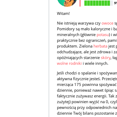
9
Witam!
Nie istnieją warzywa czy
owoce
s
Pomidory są mało kaloryczne i ba
mineralnych (głównie
potasu
) i 
praktycznie bez ograniczeń, pami
produktem. Zielona
herbata
jest 
odchudzające, ale jest zdrowa i 
opóźniających starzenie
skóry
, ł
wolne rodniki
i wiele innych.
Jeśli chodzi o spalanie i spożywa
aktywna fizycznie jesteś. Przecię
mierząca 175 powinna spożywać o
dziennie, ponieważ nawet śpiąc są
faktycznie zużywasz energii. Tak z
zużytej) powinien wyjść na 0, czyl
pewnością przy odpowiednich na
dziennie Twój bilans pozostanie 