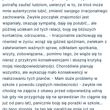
potrafię zaufać ludziom, uwierzyć w to, że ktoś może
mnie autentycznie lubić, zmienić swojego irracjonalnego
zachowania. Zwykle początek znajomości jest
wspaniały, okazuję sympatię, daję się polubić... ale
później uciekam od tych relacji, boję się bliższych
kontaktów, odrzucenia... - Irracjonalnie zachowuję się
również w życiu: wciąż się gdzieś spóźniam, zwlekam z
załatwianiem ważnych spraw, odkładam spotkania,
wizyty, zobowiązania... pomimo tego, że wiąże się to
nieraz z przykrymi konsekwencjami i słuszną krytyką
mojej nieodpowiedzialności. Chorobliwie planuję
wszystko, ale wykazuję mało konsekwencji w
realizowaniu tych planów. - Mam duże problemy w
szkole z powodu częstych nieobecności - zwykle nie
chodzę na zajęcia z obawy przed odpowiedzią ustną
lub gdy nie przygotuję się na sprawdzian (to ciągnie się
już od paru lat), panicznie boję się porażki w szkole...
do tego stopnia, że ten lęk paraliżuje mnie już na