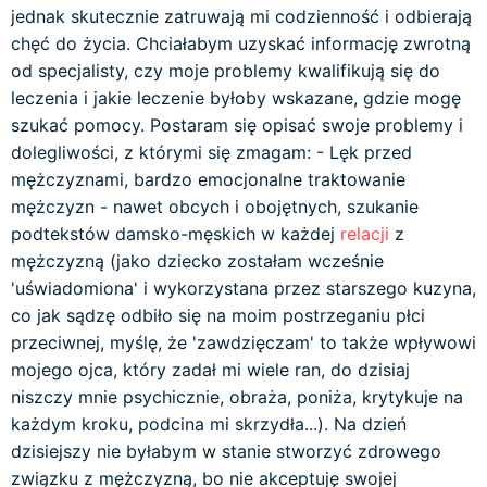
jednak skutecznie zatruwają mi codzienność i odbierają
chęć do życia. Chciałabym uzyskać informację zwrotną
od specjalisty, czy moje problemy kwalifikują się do
leczenia i jakie leczenie byłoby wskazane, gdzie mogę
szukać pomocy. Postaram się opisać swoje problemy i
dolegliwości, z którymi się zmagam: - Lęk przed
mężczyznami, bardzo emocjonalne traktowanie
mężczyzn - nawet obcych i obojętnych, szukanie
podtekstów damsko-męskich w każdej
relacji
z
mężczyzną (jako dziecko zostałam wcześnie
'uświadomiona' i wykorzystana przez starszego kuzyna,
co jak sądzę odbiło się na moim postrzeganiu płci
przeciwnej, myślę, że 'zawdzięczam' to także wpływowi
mojego ojca, który zadał mi wiele ran, do dzisiaj
niszczy mnie psychicznie, obraża, poniża, krytykuje na
każdym kroku, podcina mi skrzydła...). Na dzień
dzisiejszy nie byłabym w stanie stworzyć zdrowego
związku z mężczyzną, bo nie akceptuję swojej