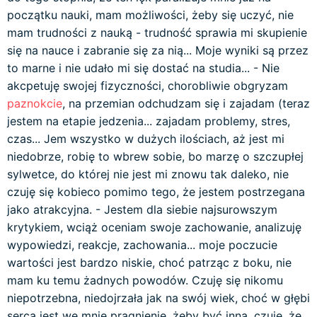
początku nauki, mam możliwości, żeby się uczyć, nie
mam trudności z nauką - trudność sprawia mi skupienie
się na nauce i zabranie się za nią... Moje wyniki są przez
to marne i nie udało mi się dostać na studia... - Nie
akcpetuję swojej fizyczności, chorobliwie obgryzam
paznokcie
, na przemian odchudzam się i zajadam (teraz
jestem na etapie jedzenia... zajadam problemy, stres,
czas... Jem wszystko w dużych ilościach, aż jest mi
niedobrze, robię to wbrew sobie, bo marzę o szczupłej
sylwetce, do której nie jest mi znowu tak daleko, nie
czuję się kobieco pomimo tego, że jestem postrzegana
jako atrakcyjna. - Jestem dla siebie najsurowszym
krytykiem, wciąż oceniam swoje zachowanie, analizuję
wypowiedzi, reakcje, zachowania... moje poczucie
wartości jest bardzo niskie, choć patrząc z boku, nie
mam ku temu żadnych powodów. Czuję się nikomu
niepotrzebna, niedojrzała jak na swój wiek, choć w głębi
serca jest we mnie pragnienie, żeby być inną, czuję, że