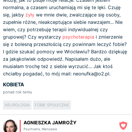
widzę, jak to psuje moje relacje. Czasem jestem
normalna, a czasem uruchamiają mi się te lęki. Czuję
się, jakby
żyły
we mnie dwie, zwalczające się osoby,
zupełnie różne, nieakceptujące siebie nawzajem... Nie
wiem, czy potrzebuję terapii indywidualnej czy
grupowej? Czy wystarczy
psychoterapia
i zmierzenie
się z bolesną przeszłością czy powinnam leczyć fobie?
I gdzie szukać pomocy we Wrocławiu? Bardzo dziękuję
za jakąkolwiek odpowiedź. Napisałam dużo, ale
musiałam trochę też z siebie wyrzucić... Jak ktoś
chciałby pogadać, to mój mail: neonufka@o2.pl.
KOBIETA
ponad rok temu
NEUROLOGIA
FOBIE SPOŁECZNE
AGNIESZKA JAMROŻY
Psychiatra
,
Warszawa