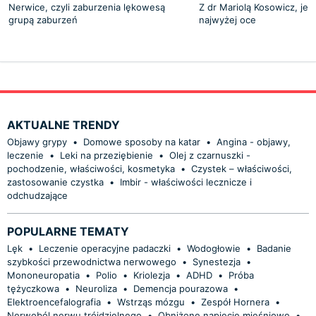
Nerwice, czyli zaburzenia lękowesą
Z dr Mariolą Kosowicz, jed
grupą zaburzeń
najwyżej oce
AKTUALNE TRENDY
Objawy grypy
•
Domowe sposoby na katar
•
Angina - objawy,
leczenie
•
Leki na przeziębienie
•
Olej z czarnuszki -
pochodzenie, właściwości, kosmetyka
•
Czystek – właściwości,
zastosowanie czystka
•
Imbir - właściwości lecznicze i
odchudzające
POPULARNE TEMATY
Lęk
•
Leczenie operacyjne padaczki
•
Wodogłowie
•
Badanie
szybkości przewodnictwa nerwowego
•
Synestezja
•
Mononeuropatia
•
Polio
•
Kriolezja
•
ADHD
•
Próba
tężyczkowa
•
Neuroliza
•
Demencja pourazowa
•
Elektroencefalografia
•
Wstrząs mózgu
•
Zespół Hornera
•
Nerwoból nerwu trójdzielnego
•
Obniżone napięcie mięśniowe
•