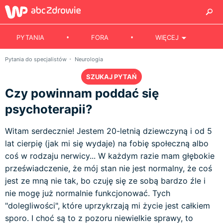
PYTANIA
FORA
WIĘCEJ
Pytania do specjalistów
Neurologia
SZUKAJ PYTAŃ
Czy powinnam poddać się
psychoterapii?
Witam serdecznie! Jestem 20-letnią dziewczyną i od 5
lat cierpię (jak mi się wydaje) na fobię społeczną albo
coś w rodzaju nerwicy... W każdym razie mam głębokie
przeświadczenie, że mój stan nie jest normalny, że coś
jest ze mną nie tak, bo czuję się ze sobą bardzo źle i
nie mogę już normalnie funkcjonować. Tych
"dolegliwości", które uprzykrzają mi życie jest całkiem
sporo. I choć są to z pozoru niewielkie sprawy, to