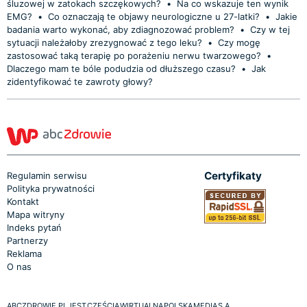
śluzowej w zatokach szczękowych?
•
Na co wskazuje ten wynik
EMG?
•
Co oznaczają te objawy neurologiczne u 27-latki?
•
Jakie
badania warto wykonać, aby zdiagnozować problem?
•
Czy w tej
sytuacji należałoby zrezygnować z tego leku?
•
Czy mogę
zastosować taką terapię po porażeniu nerwu twarzowego?
•
Dlaczego mam te bóle podudzia od dłuższego czasu?
•
Jak
zidentyfikować te zawroty głowy?
Certyfikaty
Regulamin serwisu
Polityka prywatności
Kontakt
Mapa witryny
Indeks pytań
Partnerzy
Reklama
O nas
ABCZDROWIE.PL JEST CZĘŚCIĄ WIRTUALNA POLSKA MEDIA S.A.