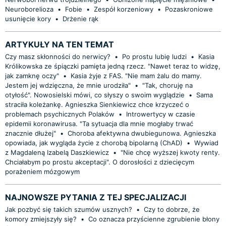
Neuroborelioza
•
Fobie
•
Zespół korzeniowy
•
Pozaskroniowe
usunięcie kory
•
Drżenie rąk
ARTYKUŁY NA TEN TEMAT
Czy masz skłonności do nerwicy?
•
Po prostu lubię ludzi
•
Kasia
Królikowska ze śpiączki pamięta jedną rzecz. "Nawet teraz to widzę,
jak zamknę oczy"
•
Kasia żyje z FAS. "Nie mam żalu do mamy.
Jestem jej wdzięczna, że mnie urodziła"
•
"Tak, choruję na
otyłość". Nowosielski mówi, co słyszy o swoim wyglądzie
•
Sama
straciła koleżankę. Agnieszka Sienkiewicz chce krzyczeć o
problemach psychicznych Polaków
•
Introwertycy w czasie
epidemii koronawirusa. "Ta sytuacja dla mnie mogłaby trwać
znacznie dłużej"
•
Choroba afektywna dwubiegunowa. Agnieszka
opowiada, jak wygląda życie z chorobą bipolarną (ChAD)
•
Wywiad
z Magdaleną Izabelą Daszkiewicz
•
"Nie chcę wyższej kwoty renty.
Chciałabym po prostu akceptacji". O dorosłości z dziecięcym
porażeniem mózgowym
NAJNOWSZE PYTANIA Z TEJ SPECJALIZACJI
Jak pozbyć się takich szumów usznych?
•
Czy to dobrze, że
komory zmiejszyły się?
•
Co oznacza przyścienne zgrubienie błony