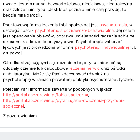
uwagę, jestem nudna, bezwartościowa, nieciekawa, nieatrakcyjna"
oraz założeniami typu ,,Jeśli ktoś pozna o mnie całą prawdę, to
będzie mną gardził".
Podstawową formą leczenia fobii społecznej jest
psychoterapia
, w
szczególności -
psychoterapia poznawczo-behawioralna
. Jej celem
jest opanowanie objawów, poprawa umiejętności radzenia sobie ze
stresem oraz leczenie przyczynowe. Psychoterapia zaburzeń
lękowych jest prowadzona w formie
psychoterapii indywidualnej
lub
grupowej.
Ośrodkami zajmującymi się leczeniem tego typu zaburzeń są
oddziały dzienne lub całodobowe
leczenia nerwic
oraz ośrodki
ambulatoryjne. Może się Pani zdecydować również na
psychoterapię w ramach prywatnej praktyki psychoterapeutycznej.
Polecam Pani informacje zawarte w podobnych wątkach:
http://portal.abczdrowie.pl/fobia-spoleczna
,
http://portal.abczdrowie.pl/pytania/jakie-cwiczenia-przy-fobii-
spolecznej
.
Z pozdrowieniami