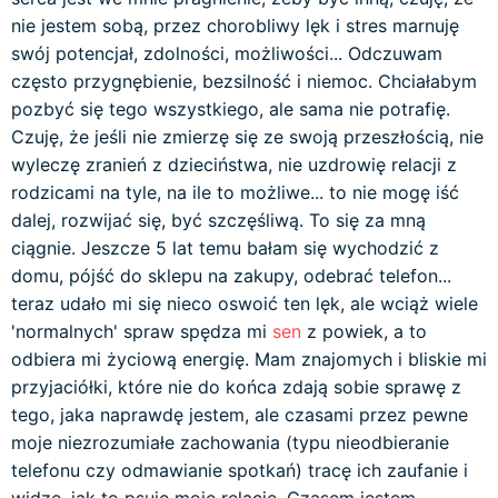
nie jestem sobą, przez chorobliwy lęk i stres marnuję
swój potencjał, zdolności, możliwości... Odczuwam
często przygnębienie, bezsilność i niemoc. Chciałabym
pozbyć się tego wszystkiego, ale sama nie potrafię.
Czuję, że jeśli nie zmierzę się ze swoją przeszłością, nie
wyleczę zranień z dzieciństwa, nie uzdrowię relacji z
rodzicami na tyle, na ile to możliwe... to nie mogę iść
dalej, rozwijać się, być szczęśliwą. To się za mną
ciągnie. Jeszcze 5 lat temu bałam się wychodzić z
domu, pójść do sklepu na zakupy, odebrać telefon...
teraz udało mi się nieco oswoić ten lęk, ale wciąż wiele
'normalnych' spraw spędza mi
sen
z powiek, a to
odbiera mi życiową energię. Mam znajomych i bliskie mi
przyjaciółki, które nie do końca zdają sobie sprawę z
tego, jaka naprawdę jestem, ale czasami przez pewne
moje niezrozumiałe zachowania (typu nieodbieranie
telefonu czy odmawianie spotkań) tracę ich zaufanie i