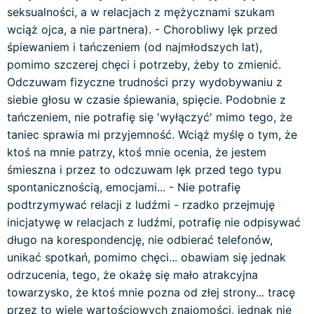
seksualności, a w relacjach z mężycznami szukam
wciąż ojca, a nie partnera). - Chorobliwy lęk przed
śpiewaniem i tańczeniem (od najmłodszych lat),
pomimo szczerej chęci i potrzeby, żeby to zmienić.
Odczuwam fizyczne trudności przy wydobywaniu z
siebie głosu w czasie śpiewania, spięcie. Podobnie z
tańczeniem, nie potrafię się 'wyłączyć' mimo tego, że
taniec sprawia mi przyjemność. Wciąż myślę o tym, że
ktoś na mnie patrzy, ktoś mnie ocenia, że jestem
śmieszna i przez to odczuwam lęk przed tego typu
spontanicznością, emocjami... - Nie potrafię
podtrzymywać relacji z ludźmi - rzadko przejmuję
inicjatywę w relacjach z ludźmi, potrafię nie odpisywać
długo na korespondencję, nie odbierać telefonów,
unikać spotkań, pomimo chęci... obawiam się jednak
odrzucenia, tego, że okażę się mało atrakcyjna
towarzysko, że ktoś mnie pozna od złej strony... tracę
przez to wiele wartościowych znajomości, jednak nie