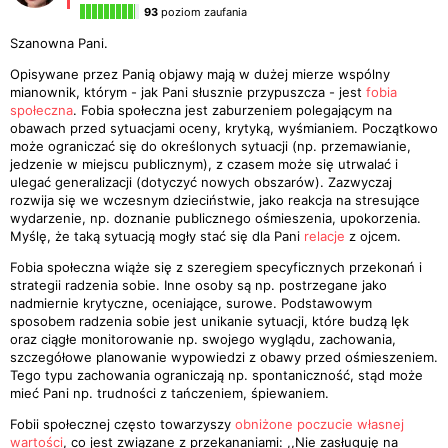
93
poziom zaufania
Szanowna Pani.
Opisywane przez Panią objawy mają w dużej mierze wspólny
mianownik, którym - jak Pani słusznie przypuszcza - jest
fobia
społeczna
. Fobia społeczna jest zaburzeniem polegającym na
obawach przed sytuacjami oceny, krytyką, wyśmianiem. Początkowo
może ograniczać się do określonych sytuacji (np. przemawianie,
jedzenie w miejscu publicznym), z czasem może się utrwalać i
ulegać generalizacji (dotyczyć nowych obszarów). Zazwyczaj
rozwija się we wczesnym dzieciństwie, jako reakcja na stresujące
wydarzenie, np. doznanie publicznego ośmieszenia, upokorzenia.
Myślę, że taką sytuacją mogły stać się dla Pani
relacje
z ojcem.
Fobia społeczna wiąże się z szeregiem specyficznych przekonań i
strategii radzenia sobie. Inne osoby są np. postrzegane jako
nadmiernie krytyczne, oceniające, surowe. Podstawowym
sposobem radzenia sobie jest unikanie sytuacji, które budzą lęk
oraz ciągłe monitorowanie np. swojego wyglądu, zachowania,
szczegółowe planowanie wypowiedzi z obawy przed ośmieszeniem.
Tego typu zachowania ograniczają np. spontaniczność, stąd może
mieć Pani np. trudności z tańczeniem, śpiewaniem.
Fobii społecznej często towarzyszy
obniżone poczucie własnej
wartości
, co jest związane z przekananiami: ,,Nie zasługuję na