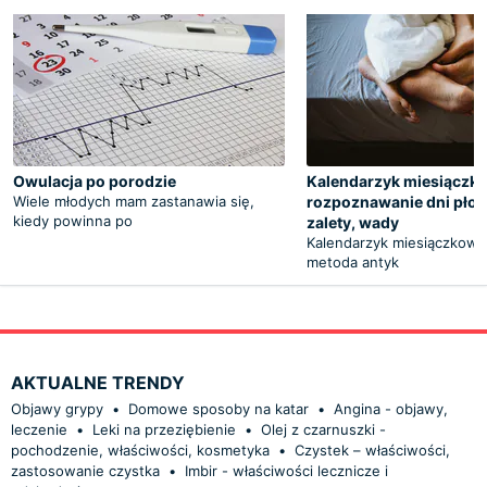
Owulacja po porodzie
Kalendarzyk miesiączk
Wiele młodych mam zastanawia się,
rozpoznawanie dni pło
kiedy powinna po
zalety, wady
Kalendarzyk miesiączkowy 
metoda antyk
AKTUALNE TRENDY
Objawy grypy
•
Domowe sposoby na katar
•
Angina - objawy,
leczenie
•
Leki na przeziębienie
•
Olej z czarnuszki -
pochodzenie, właściwości, kosmetyka
•
Czystek – właściwości,
zastosowanie czystka
•
Imbir - właściwości lecznicze i