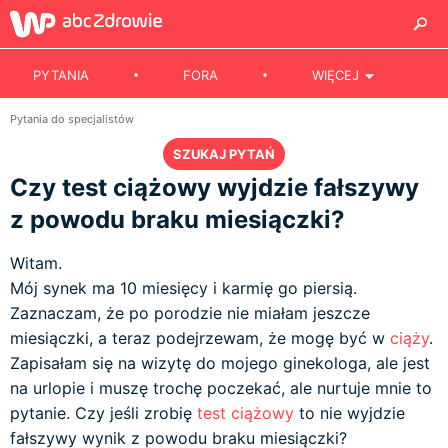
PYTANIA
FORA
WIĘCEJ
Pytania do specjalistów
SZUKAJ PYTAŃ
Czy test ciążowy wyjdzie fałszywy
z powodu braku miesiączki?
Witam.
Mój synek ma 10 miesięcy i karmię go piersią.
Zaznaczam, że po porodzie nie miałam jeszcze
miesiączki, a teraz podejrzewam, że mogę być w
ciąży
.
Zapisałam się na wizytę do mojego ginekologa, ale jest
na urlopie i muszę trochę poczekać, ale nurtuje mnie to
pytanie. Czy jeśli zrobię
test ciążowy
to nie wyjdzie
fałszywy wynik z powodu braku miesiączki?