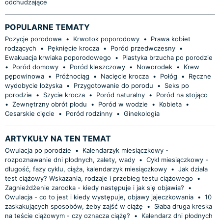
odchudzające
POPULARNE TEMATY
Pozycje porodowe
•
Krwotok poporodowy
•
Prawa kobiet
rodzących
•
Pęknięcie krocza
•
Poród przedwczesny
•
Ewakuacja krwiaka poporodowego
•
Plastyka brzucha po porodzie
•
Poród domowy
•
Poród kleszczowy
•
Noworodek
•
Krew
pępowinowa
•
Próżnociąg
•
Nacięcie krocza
•
Połóg
•
Ręczne
wydobycie łożyska
•
Przygotowanie do porodu
•
Seks po
porodzie
•
Szycie krocza
•
Poród naturalny
•
Poród na stojąco
•
Zewnętrzny obrót płodu
•
Poród w wodzie
•
Kobieta
•
Cesarskie cięcie
•
Poród rodzinny
•
Ginekologia
ARTYKUŁY NA TEN TEMAT
Owulacja po porodzie
•
Kalendarzyk miesiączkowy -
rozpoznawanie dni płodnych, zalety, wady
•
Cykl miesiączkowy -
długość, fazy cyklu, ciąża, kalendarzyk miesiączkowy
•
Jak działa
test ciążowy? Wskazania, rodzaje i przebieg testu ciążowego
•
Zagnieżdżenie zarodka - kiedy następuje i jak się objawia?
•
Owulacja - co to jest i kiedy występuje, objawy jajeczkowania
•
10
zaskakujących sposobów, żeby zajść w ciążę
•
Słaba druga kreska
na teście ciążowym - czy oznacza ciążę?
•
Kalendarz dni płodnych