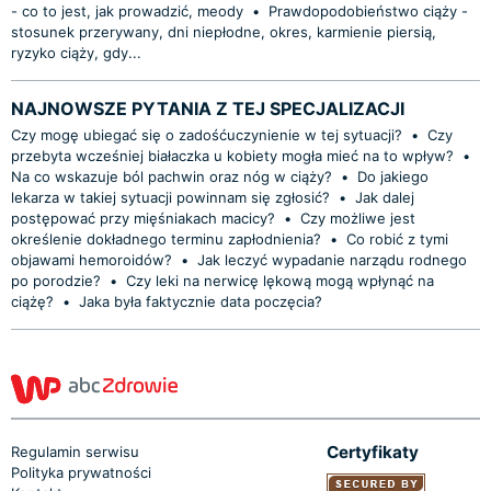
- co to jest, jak prowadzić, meody
•
Prawdopodobieństwo ciąży -
stosunek przerywany, dni niepłodne, okres, karmienie piersią,
ryzyko ciąży, gdy...
NAJNOWSZE PYTANIA Z TEJ SPECJALIZACJI
Czy mogę ubiegać się o zadośćuczynienie w tej sytuacji?
•
Czy
przebyta wcześniej białaczka u kobiety mogła mieć na to wpływ?
•
Na co wskazuje ból pachwin oraz nóg w ciąży?
•
Do jakiego
lekarza w takiej sytuacji powinnam się zgłosić?
•
Jak dalej
postępować przy mięśniakach macicy?
•
Czy możliwe jest
określenie dokładnego terminu zapłodnienia?
•
Co robić z tymi
objawami hemoroidów?
•
Jak leczyć wypadanie narządu rodnego
po porodzie?
•
Czy leki na nerwicę lękową mogą wpłynąć na
ciążę?
•
Jaka była faktycznie data poczęcia?
Certyfikaty
Regulamin serwisu
Polityka prywatności