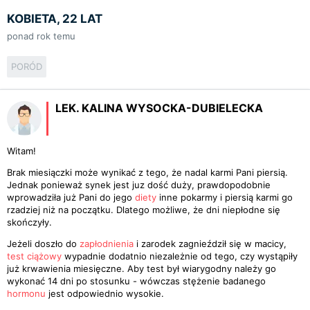
KOBIETA, 22 LAT
ponad rok temu
PORÓD
LEK. KALINA WYSOCKA-DUBIELECKA
Witam!
Brak miesiączki może wynikać z tego, że nadal karmi Pani piersią.
Jednak ponieważ synek jest juz dość duży, prawdopodobnie
wprowadziła już Pani do jego
diety
inne pokarmy i piersią karmi go
rzadziej niż na początku. Dlatego możliwe, że dni niepłodne się
skończyły.
Jeżeli doszło do
zapłodnienia
i zarodek zagnieździł się w macicy,
test ciążowy
wypadnie dodatnio niezależnie od tego, czy wystąpiły
już krwawienia miesięczne. Aby test był wiarygodny należy go
wykonać 14 dni po stosunku - wówczas stężenie badanego
hormonu
jest odpowiednio wysokie.