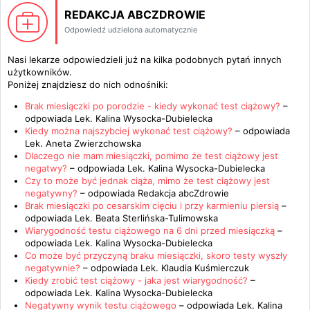
REDAKCJA ABCZDROWIE
Odpowiedź udzielona automatycznie
Nasi lekarze odpowiedzieli już na kilka podobnych pytań innych
użytkowników.
Poniżej znajdziesz do nich odnośniki:
Brak miesiączki po porodzie - kiedy wykonać test ciążowy?
–
odpowiada
Lek. Kalina Wysocka-Dubielecka
Kiedy można najszybciej wykonać test ciążowy?
– odpowiada
Lek. Aneta Zwierzchowska
Dlaczego nie mam miesiączki, pomimo że test ciążowy jest
negatwy?
– odpowiada
Lek. Kalina Wysocka-Dubielecka
Czy to może być jednak ciąża, mimo że test ciążowy jest
negatywny?
– odpowiada
Redakcja abcZdrowie
Brak miesiączki po cesarskim cięciu i przy karmieniu piersią
–
odpowiada
Lek. Beata Sterlińska-Tulimowska
Wiarygodność testu ciążowego na 6 dni przed miesiączką
–
odpowiada
Lek. Kalina Wysocka-Dubielecka
Co może być przyczyną braku miesiączki, skoro testy wyszły
negatywnie?
– odpowiada
Lek. Klaudia Kuśmierczuk
Kiedy zrobić test ciążowy - jaka jest wiarygodność?
–
odpowiada
Lek. Kalina Wysocka-Dubielecka
Negatywny wynik testu ciążowego
– odpowiada
Lek. Kalina