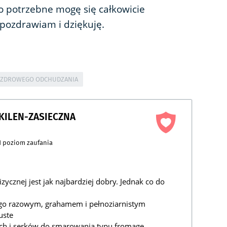
 to potrzebne mogę się całkowicie
 pozdrawiam i dziękuję.
 ZDROWEGO ODCHUDZANIA
 KILEN-ZASIECZNA
1
poziom zaufania
zycznej jest jak najbardziej dobry. Jednak co do
p go razowym, grahamem i pełnoziarnistym
uste
wych i serków do smarowania typu fromage