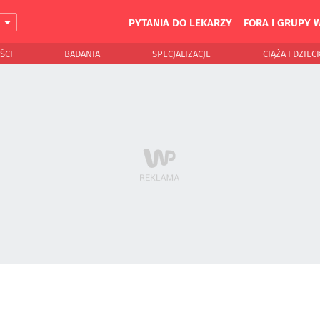
PYTANIA DO LEKARZY
FORA I GRUPY 
J
ŚCI
BADANIA
SPECJALIZACJE
CIĄŻA I DZIEC