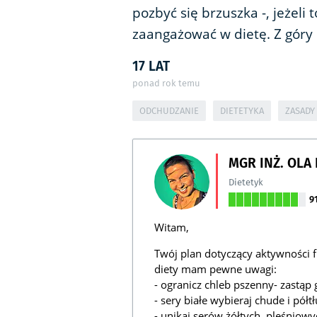
pozbyć się brzuszka -, jeżeli
zaangażować w dietę. Z góry
17 LAT
ponad rok temu
ODCHUDZANIE
DIETETYKA
ZASADY
MGR INŻ. OLA
Dietetyk
9
Witam,
Twój plan dotyczący aktywności fi
diety mam pewne uwagi:
- ogranicz chleb pszenny- zastą
- sery białe wybieraj chude i półtł
- unikaj serów żółtych, pleśnio