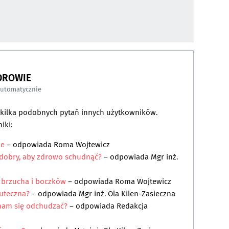
DROWIE
automatycznie
a kilka podobnych pytań innych użytkowników.
iki:
ie
– odpowiada
Roma Wojtewicz
t dobry, aby zdrowo schudnąć?
– odpowiada
Mgr inż.
e brzucha i boczków
– odpowiada
Roma Wojtewicz
kuteczna?
– odpowiada
Mgr inż. Ola Kilen-Zasieczna
nam się odchudzać?
– odpowiada
Redakcja