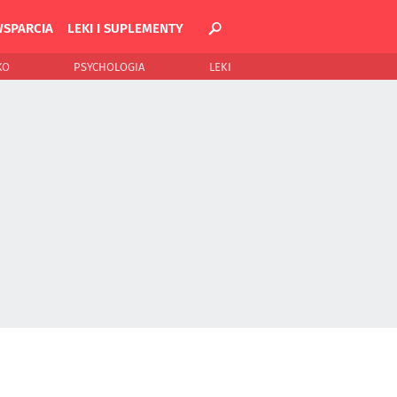
WSPARCIA
LEKI I SUPLEMENTY
KO
PSYCHOLOGIA
LEKI