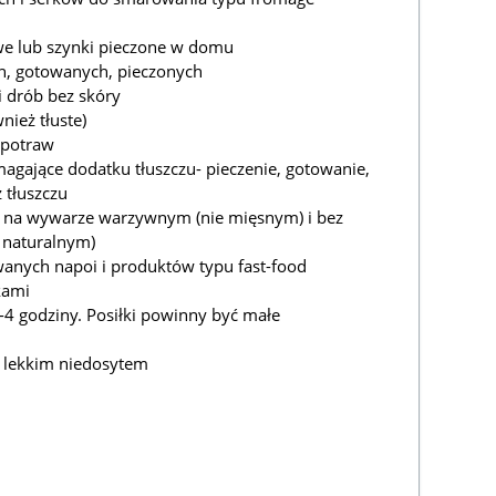
we lub szynki pieczone w domu
ch, gotowanych, pieczonych
i drób bez skóry
nież tłuste)
 potraw
magające dodatku tłuszczu- pieczenie, gotowanie,
 tłuszczu
yw, na wywarze warzywnym (nie mięsnym) i bez
 naturalnym)
owanych napoi i produktów typu fast-food
kami
3-4 godziny. Posiłki powinny być małe
 z lekkim niedosytem