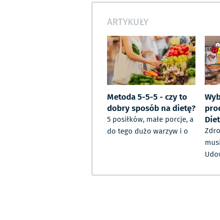
ARTYKUŁY
Metoda 5-5-5 - czy to
Wyb
dobry sposób na dietę?
pro
Die
5 posiłków, małe porcje, a
Zdro
do tego dużo warzyw i o
musi
Udo