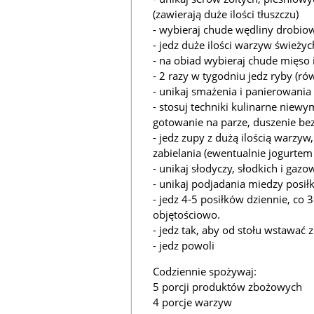
(zawierają duże ilości tłuszczu)
- wybieraj chude wędliny drobio
- jedz duże ilości warzyw świeży
- na obiad wybieraj chude mięso 
- 2 razy w tygodniu jedz ryby (rów
- unikaj smażenia i panierowania
- stosuj techniki kulinarne niewy
gotowanie na parze, duszenie bez
- jedz zupy z dużą ilością warz
zabielania (ewentualnie jogurtem
- unikaj słodyczy, słodkich i gaz
- unikaj podjadania miedzy posił
- jedz 4-5 posiłków dziennie, co 
objętościowo.
- jedz tak, aby od stołu wstawać
- jedz powoli
Codziennie spożywaj:
5 porcji produktów zbożowych
4 porcje warzyw