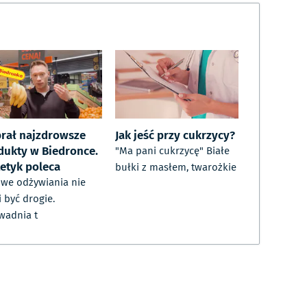
rał najzdrowsze
Jak jeść przy cukrzycy?
dukty w Biedronce.
"Ma pani cukrzycę" Białe
tetyk poleca
bułki z masłem, twarożkie
we odżywiania nie
 być drogie.
wadnia t