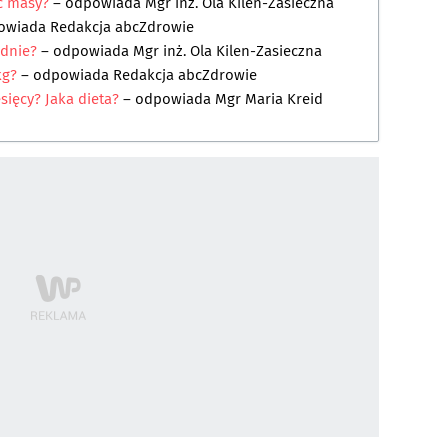
ć masy?
– odpowiada
Mgr inż. Ola Kilen-Zasieczna
owiada
Redakcja abcZdrowie
odnie?
– odpowiada
Mgr inż. Ola Kilen-Zasieczna
kg?
– odpowiada
Redakcja abcZdrowie
sięcy? Jaka dieta?
– odpowiada
Mgr Maria Kreid