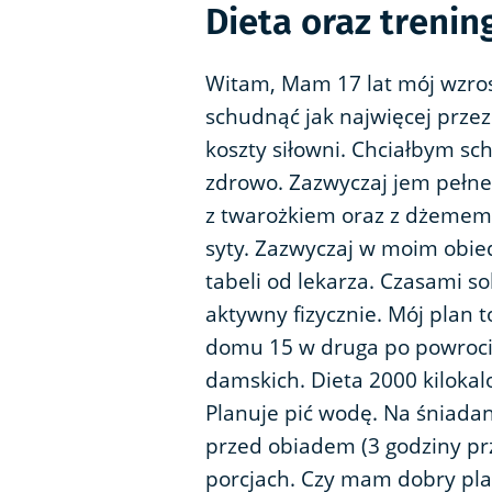
Dieta oraz trenin
Witam, Mam 17 lat mój wzrost
schudnąć jak najwięcej prze
koszty siłowni. Chciałbym sch
zdrowo. Zazwyczaj jem pełne
z twarożkiem oraz z dżemem.
syty. Zazwyczaj w moim obiedz
tabeli od lekarza. Czasami so
aktywny fizycznie. Mój plan t
domu 15 w druga po powroci
damskich. Dieta 2000 kilokalo
Planuje pić wodę. Na śniada
przed obiadem (3 godziny pr
porcjach. Czy mam dobry plan