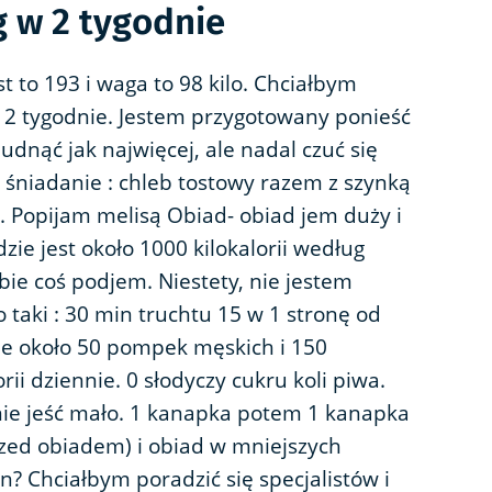
g w 2 tygodnie
 to 193 i waga to 98 kilo. Chciałbym
z 2 tygodnie. Jestem przygotowany ponieść
udnąć jak najwięcej, ale nadal czuć się
 śniadanie : chleb tostowy razem z szynką
 Popijam melisą Obiad- obiad jem duży i
ie jest około 1000 kilokalorii według
bie coś podjem. Niestety, nie jestem
o taki : 30 min truchtu 15 w 1 stronę od
e około 50 pompek męskich i 150
rii dziennie. 0 słodyczy cukru koli piwa.
nie jeść mało. 1 kanapka potem 1 kanapka
zed obiadem) i obiad w mniejszych
? Chciałbym poradzić się specjalistów i