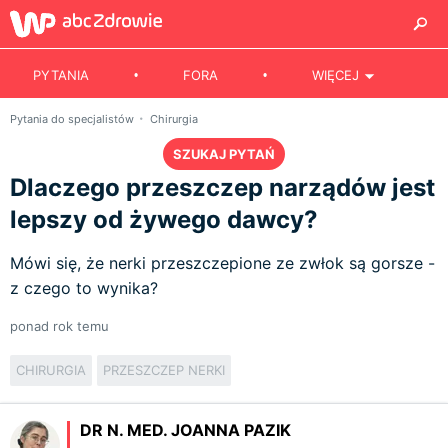
PYTANIA
FORA
WIĘCEJ
Pytania do specjalistów
Chirurgia
SZUKAJ PYTAŃ
Dlaczego przeszczep narządów jest
lepszy od żywego dawcy?
Mówi się, że nerki przeszczepione ze zwłok są gorsze -
z czego to wynika?
ponad rok temu
CHIRURGIA
PRZESZCZEP NERKI
DR N. MED. JOANNA PAZIK