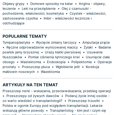
Objawy grypy
•
Domowe sposoby na katar
•
Angina - objawy,
leczenie
•
Leki na przeziębienie
•
Olej z czarnuszki -
pochodzenie, właściwości, kosmetyka
•
Czystek – właściwości,
zastosowanie czystka
•
Imbir - właściwości lecznicze i
odchudzające
POPULARNE TEMATY
Tympanoplastyka
•
Wycięcie zmiany tarczycy
•
Amputacja prącia
•
Ręczne odprowadzenie wynicowanej macicy
•
Żylaki
•
Badanie
powłok jamy brzusznej
•
Urazy klatki piersiowej
•
Usuwanie
tłuszczaków
•
Pomiar ciśnienia tętniczego krwi
•
Usunięcie ciała
obcego
•
Mastektomia
•
Endoskopia
•
Polipektomia
•
Operacje
prostaty
•
Przeszczep płuca
•
Wgłobienie jelit
•
Korekcja
małżowin nosowych
•
Wazektomia
ARTYKUŁY NA TEN TEMAT
Przeszczep nerki - wskazania, przeciwwskazania, przebieg operacji
•
Przeszczepy od żywych dawców
•
Podaruj życie innej osobie -
co warto wiedzieć o transplantologii?
•
Przeszczep trzustki
•
Polska w ogonie Europy pod względem transplantacji. Lekarze
wskazują główne powody
•
Transplantolog - kim jest i czym się