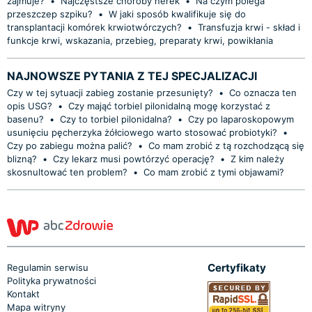
zajmuje?
•
Najczęstsze choroby nerek
•
Na czym polega
przeszczep szpiku?
•
W jaki sposób kwalifikuje się do
transplantacji komórek krwiotwórczych?
•
Transfuzja krwi - skład i
funkcje krwi, wskazania, przebieg, preparaty krwi, powikłania
NAJNOWSZE PYTANIA Z TEJ SPECJALIZACJI
Czy w tej sytuacji zabieg zostanie przesunięty?
•
Co oznacza ten
opis USG?
•
Czy mająć torbiel pilonidalną mogę korzystać z
basenu?
•
Czy to torbiel pilonidalna?
•
Czy po laparoskopowym
usunięciu pęcherzyka żółciowego warto stosować probiotyki?
•
Czy po zabiegu można palić?
•
Co mam zrobić z tą rozchodzącą się
blizną?
•
Czy lekarz musi powtórzyć operację?
•
Z kim należy
skosnultować ten problem?
•
Co mam zrobić z tymi objawami?
Certyfikaty
Regulamin serwisu
Polityka prywatności
Kontakt
Mapa witryny