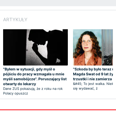
ARTYKUŁY
"Byłem w sytuacji, gdy myśl o
''Szkoda by było teraz um
pójściu do pracy wzmagała u mnie
Magda Swat od 9 lat żyj
myśli samobójcze". Poruszający list
trzustki i nie zamierza 
otwarty do lekarzy
&#45; To jest walka. Niek
się wydawać, ż
Dane ZUS pokazują, że z roku na rok
Polacy opuszcz