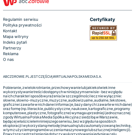
Certyfikaty
Regulamin serwisu
Polityka prywatności
Kontakt
Mapa witryny
Indeks pytań
Partnerzy
Reklama
O nas
ABCZDROWIE.PL JEST CZĘŚCIĄ WIRTUALNA POLSKA MEDIA S.A.
Pobieranie, zwielokrotnianie, przechowywanie lub jakiekolwiek inne
wykorzystywanie treści dostępnych w niniejszym serwisie - bez względu
na ich charakter i sposób wyrażenia (w szczególności lecz nie wyłącznie:
słowne, słowno-muzyczne, muzyczne, audiowizualne, audialne, tekstowe,
graficzne i zawarte w nich dane i informacje, bazy danych i zawarte w nich dane)
oraz formę (np. literackie, publicystyczne, naukowe, kartograficzne, programy
komputerowe, plastyczne, fotograficzne) wymaga uprzedniej i jednoznacznej
zgody Wirtualna Polska Media Spółka Akcyjna z siedzibą w Warszawie,
będącej właścicielem niniejszego serwisu, bez względu na sposób ich
eksploracji i wykorzystaną metodę (manualną lub zautomatyzowaną technikę,
w tym z użyciem programów uczenia maszynowego lub sztucznej inteligencji).
Powyższe zastrzeżenie nie dotyczy wykorzystywania jedynie w celu