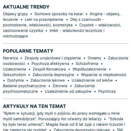
AKTUALNE TRENDY
Objawy grypy
•
Domowe sposoby na katar
•
Angina - objawy,
leczenie
•
Leki na przeziębienie
•
Olej z czarnuszki -
pochodzenie, właściwości, kosmetyka
•
Czystek – właściwości,
zastosowanie czystka
•
Imbir - właściwości lecznicze i
odchudzające
POPULARNE TEMATY
Nerwica
•
Zespoły urojeniowe i otępienie
•
Omamy
•
Zaburzenia
osobowości
•
Psychoza afektywna
•
Schizofrenia
•
Uzależnienia
•
Zespół Korsakowa
•
Współuzależnienie
•
Seksoholizm
•
Zaburzenia depresyjne
•
Wsparcie w niepłodności
•
Dystymia
•
Zaburzenia lękowe
•
Uzależnienie od leków
•
Badanie psychiatryczne
•
Zdrowie
•
Zaburzenia
psychosomatyczne
•
Uzależnienie od zakupów
•
Psychoza
ARTYKUŁY NA TEN TEMAT
"Byłem w sytuacji, gdy myśl o pójściu do pracy wzmagała u mnie
myśli samobójcze". Poruszający list otwarty do lekarzy
•
''Szkoda
by było teraz umierać''. Magda Swat od 9 lat żyje z rakiem trzustki i
nie zamierza się poddać
•
Zaburzenia depresyjno-lękowe
•
SM