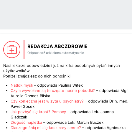
REDAKCJA ABCZDROWIE
Odpowiedź udzielona automatycznie
Nasi lekarze odpowiedzieli już na kilka podobnych pytań innych
użytkowników.
Poniżej znajdziesz do nich odnośniki:
Natłok myśli
– odpowiada
Paulina Witek
Czym wywołane są te częste nocne pobudki?
– odpowiada
Mgr
Aurelia Grzmot-Bilska
Czy konieczna jest wizyta u psychiatry?
– odpowiada
Dr n. med.
Paweł Gosek
Jak pozbyć się krost? Pomocy
– odpowiada
Lek. Joanna
Gładczak
Długość napletka
– odpowiada
Lek. Marcin Buczek
Dlaczego śnią mi się koszmary senne?
– odpowiada
Agnieszka