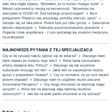
dało dwa nagłe objawy. "Myślałam, że to koniec mojego życia"
•
Młodzi ozdrowieńcy cierpią na bezsenność. "Wcześniej nie
wierzyłam w COVID-19. Dziś każdego przestrzegam"
•
Bunt
pielęgniarki "Pacjenci nas wyzywają, potrafią uderzyć, opluć"
•
Zaczęło się od raka piersi. Potem było już tylko gorzej
•
Zaburzenia
lękowo-depresyjne
•
Traktujmy psychosomatyków poważnie
•
Pogarda i brak współpracy - z tym spotykają się studenci medycyny
na praktykach
NAJNOWSZE PYTANIA Z TEJ SPECJALIZACJI
Czy w tej sytuacji należy zgłosić się do lekarza?
•
Dlaczego mam
takie objawy po wzięciu tego leku?
•
Kiedy będą odczuwalne
efekty działania leku Trittico?
•
Dlaczego się tak wcześnie
wybudzam stosując ten lek?
•
Jakie leki na uspokojenie można
łączyć z preparatem Citabax?
•
Czy to normalne, że po tych lekach
jestem otępiała?
•
Dlaczego mam te uciążliwe skutki uboczne
stosowania Parogenu?
•
Czy mogę chorować na depresję mając
autyzm?
•
Które leki na depresję dają najmniej skutków
ubocznych?
•
Jaki lek na ataki paniki stosować w tej sytuacji?