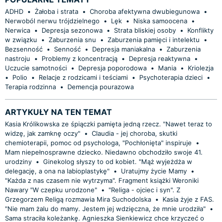
ADHD
•
Żałoba i strata
•
Choroba afektywna dwubiegunowa
•
Nerwoból nerwu trójdzielnego
•
Lęk
•
Niska samoocena
•
Nerwica
•
Depresja sezonowa
•
Strata bliskiej osoby
•
Konflikty
w związku
•
Zaburzenia snu
•
Zaburzenia pamięci i intelektu
•
Bezsenność
•
Senność
•
Depresja maniakalna
•
Zaburzenia
nastroju
•
Problemy z koncentracją
•
Depresja reaktywna
•
Uczucie samotności
•
Depresja poporodowa
•
Mania
•
Kriolezja
•
Polio
•
Relacje z rodzicami i teściami
•
Psychoterapia dzieci
•
Terapia rodzinna
•
Demencja pourazowa
ARTYKUŁY NA TEN TEMAT
Kasia Królikowska ze śpiączki pamięta jedną rzecz. "Nawet teraz to
widzę, jak zamknę oczy"
•
Claudia - jej choroba, skutki
chemioterapii, pomoc od psychologa, "Pochłonięta" inspiruje
•
Mam niepełnosprawne dziecko. Niedawno obchodziło swoje 41.
urodziny
•
Ginekolog słyszy to od kobiet. "Mąż wyjeżdża w
delegację, a ona na labioplastykę"
•
Uratujmy życie Mamy
•
"Każda z nas czasem nie wytrzyma". Fragment książki Weroniki
Nawary "W czepku urodzone"
•
"Religa - ojciec i syn". Z
Grzegorzem Religą rozmawia Mira Suchodolska
•
Kasia żyje z FAS.
"Nie mam żalu do mamy. Jestem jej wdzięczna, że mnie urodziła"
•
Sama straciła koleżankę. Agnieszka Sienkiewicz chce krzyczeć o