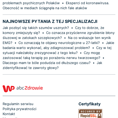
problemach psychicznych Polaków
•
Eksperci od koronawirusa.
Obecność w mediach ściągnęła na nich fale ataków
NAJNOWSZE PYTANIA Z TEJ SPECJALIZACJI
Jak pozbyć się takich szumów usznych?
•
Czy to dobrze, że
komory zmiejszyły się?
•
Co oznacza przyścienne zgrubienie błony
śluzowej w zatokach szczękowych?
•
Na co wskazuje ten wynik
EMG?
•
Co oznaczają te objawy neurologiczne u 27-latki?
•
Jakie
badania warto wykonać, aby zdiagnozować problem?
•
Czy w tej
sytuacji należałoby zrezygnować z tego leku?
•
Czy mogę
zastosować taką terapię po porażeniu nerwu twarzowego?
•
Dlaczego mam te bóle podudzia od dłuższego czasu?
•
Jak
zidentyfikować te zawroty głowy?
Certyfikaty
Regulamin serwisu
Polityka prywatności
Kontakt