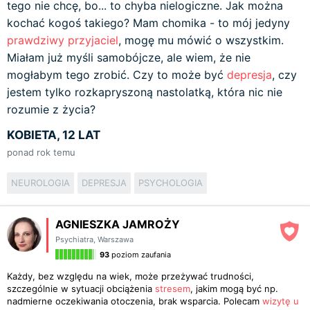
tego nie chcę, bo... to chyba nielogiczne. Jak można
kochać kogoś takiego? Mam chomika - to mój jedyny
prawdziwy przyjaciel
, mogę mu mówić o wszystkim.
Miałam już myśli samobójcze, ale wiem, że nie
mogłabym tego zrobić. Czy to może być
depresja
, czy
jestem tylko rozkapryszoną nastolatką, która nic nie
rozumie z życia?
KOBIETA, 12 LAT
ponad rok temu
NEUROLOGIA
DEPRESJA
PSYCHOLOGIA
AGNIESZKA JAMROŻY
Psychiatra
,
Warszawa
93
poziom zaufania
Każdy, bez względu na wiek, może przeżywać trudności,
szczególnie w sytuacji obciążenia
stresem
, jakim mogą być np.
nadmierne oczekiwania otoczenia, brak wsparcia. Polecam
wizytę u