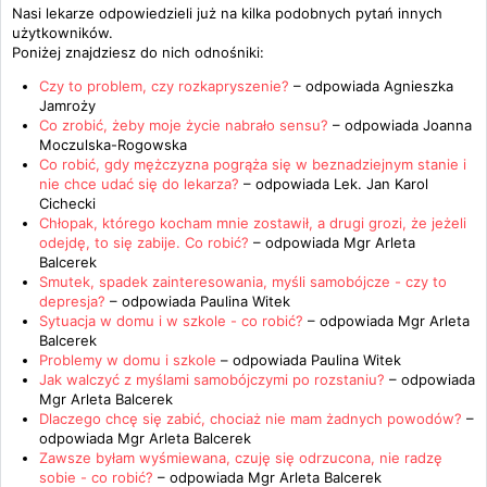
Nasi lekarze odpowiedzieli już na kilka podobnych pytań innych
użytkowników.
Poniżej znajdziesz do nich odnośniki:
Czy to problem, czy rozkapryszenie?
– odpowiada
Agnieszka
Jamroży
Co zrobić, żeby moje życie nabrało sensu?
– odpowiada
Joanna
Moczulska-Rogowska
Co robić, gdy mężczyzna pogrąża się w beznadziejnym stanie i
nie chce udać się do lekarza?
– odpowiada
Lek. Jan Karol
Cichecki
Chłopak, którego kocham mnie zostawił, a drugi grozi, że jeżeli
odejdę, to się zabije. Co robić?
– odpowiada
Mgr Arleta
Balcerek
Smutek, spadek zainteresowania, myśli samobójcze - czy to
depresja?
– odpowiada
Paulina Witek
Sytuacja w domu i w szkole - co robić?
– odpowiada
Mgr Arleta
Balcerek
Problemy w domu i szkole
– odpowiada
Paulina Witek
Jak walczyć z myślami samobójczymi po rozstaniu?
– odpowiada
Mgr Arleta Balcerek
Dlaczego chcę się zabić, chociaż nie mam żadnych powodów?
–
odpowiada
Mgr Arleta Balcerek
Zawsze byłam wyśmiewana, czuję się odrzucona, nie radzę
sobie - co robić?
– odpowiada
Mgr Arleta Balcerek