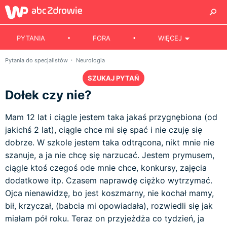
PYTANIA
FORA
WIĘCEJ
Pytania do specjalistów
Neurologia
SZUKAJ PYTAŃ
Dołek czy nie?
Mam 12 lat i ciągle jestem taka jakaś przygnębiona (od
jakichś 2 lat), ciągle chce mi się spać i nie czuję się
dobrze. W szkole jestem taka odtrącona, nikt mnie nie
szanuje, a ja nie chcę się narzucać. Jestem prymusem,
ciągle ktoś czegoś ode mnie chce, konkursy, zajęcia
dodatkowe itp. Czasem naprawdę ciężko wytrzymać.
Ojca nienawidzę, bo jest koszmarny, nie kochał mamy,
bił, krzyczał, (babcia mi opowiadała), rozwiedli się jak
miałam pół roku. Teraz on przyjeżdża co tydzień, ja