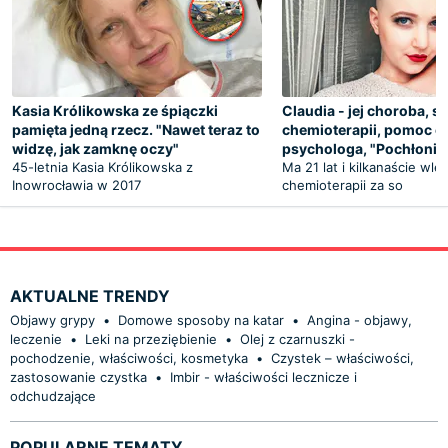
Kasia Królikowska ze śpiączki
Claudia - jej choroba, sk
pamięta jedną rzecz. "Nawet teraz to
chemioterapii, pomoc o
widzę, jak zamknę oczy"
psychologa, "Pochłonięt
45-letnia Kasia Królikowska z
Ma 21 lat i kilkanaście wl
Inowrocławia w 2017
chemioterapii za so
AKTUALNE TRENDY
Objawy grypy
•
Domowe sposoby na katar
•
Angina - objawy,
leczenie
•
Leki na przeziębienie
•
Olej z czarnuszki -
pochodzenie, właściwości, kosmetyka
•
Czystek – właściwości,
zastosowanie czystka
•
Imbir - właściwości lecznicze i
odchudzające
POPULARNE TEMATY