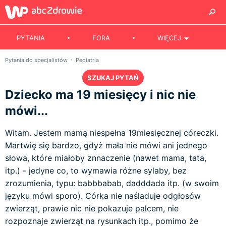
PYTANIA
FORA
WIĘCEJ
Pytania do specjalistów
Pediatria
SZUKAJ PYTAŃ
Dziecko ma 19 miesięcy i nic nie
mówi...
Witam. Jestem mamą niespełna 19miesięcznej córeczki.
Martwię się bardzo, gdyż mała nie mówi ani jednego
słowa, które miałoby znnaczenie (nawet mama, tata,
itp.) - jedyne co, to wymawia różne sylaby, bez
zrozumienia, typu: babbbabab, dadddada itp. (w swoim
języku mówi sporo). Córka nie naśladuje odgłosów
zwierząt, prawie nic nie pokazuje palcem, nie
rozpoznaje zwierząt na rysunkach itp., pomimo że