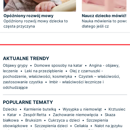
Opóźniony rozwój mowy
Naucz dziecko mówić!
Opóźniony rozwój mowy dziecka to
Nauka mówienia to powoln
częsta przyczyna
dlatego jeśli cz
AKTUALNE TRENDY
Objawy grypy
•
Domowe sposoby na katar
•
Angina - objawy,
leczenie
•
Leki na przeziębienie
•
Olej z czarnuszki -
pochodzenie, właściwości, kosmetyka
•
Czystek – właściwości,
zastosowanie czystka
•
Imbir - właściwości lecznicze i
odchudzające
POPULARNE TEMATY
Dziecko
•
Karmienie butelką
•
Wysypka u niemowląt
•
Krztusiec
•
Katar
•
Zespół Retta
•
Zachowanie niemowlęcia
•
Skaza
białkowa
•
Bruksizm
•
Cukrzyca u dzieci
•
Szczepienia
obowiązkowe
•
Szczepienia dzieci
•
Celiakia
•
Nalot na języku