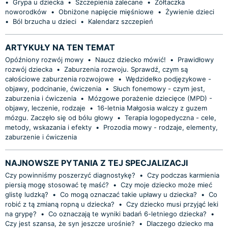
•
Grypa u dziecka
•
Szczepienia zalecane
•
Żółtaczka
noworodków
•
Obniżone napięcie mięśniowe
•
Żywienie dzieci
•
Ból brzucha u dzieci
•
Kalendarz szczepień
ARTYKUŁY NA TEN TEMAT
Opóźniony rozwój mowy
•
Naucz dziecko mówić!
•
Prawidłowy
rozwój dziecka
•
Zaburzenia rozwoju. Sprawdź, czym są
całościowe zaburzenia rozwojowe
•
Wędzidełko podjęzykowe -
objawy, podcinanie, ćwiczenia
•
Słuch fonemowy - czym jest,
zaburzenia i ćwiczenia
•
Mózgowe porażenie dziecięce (MPD) -
objawy, leczenie, rodzaje
•
16-letnia Małgosia walczy z guzem
mózgu. Zaczęło się od bólu głowy
•
Terapia logopedyczna - cele,
metody, wskazania i efekty
•
Prozodia mowy - rodzaje, elementy,
zaburzenie i ćwiczenia
NAJNOWSZE PYTANIA Z TEJ SPECJALIZACJI
Czy powinniśmy poszerzyć diagnostykę?
•
Czy podczas karmienia
piersią mogę stosować tę maść?
•
Czy moje dziecko może mieć
glistę ludzką?
•
Co mogą oznaczać takie upławy u dziecka?
•
Co
robić z tą zmianą ropną u dziecka?
•
Czy dziecko musi przyjąć leki
na grypę?
•
Co oznaczają te wyniki badań 6-letniego dziecka?
•
Czy jest szansa, że syn jeszcze urośnie?
•
Dlaczego dziecko ma