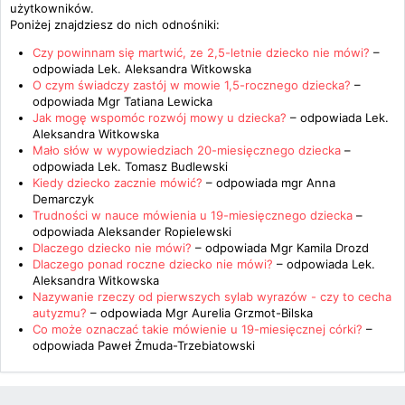
użytkowników.
Poniżej znajdziesz do nich odnośniki:
Czy powinnam się martwić, ze 2,5-letnie dziecko nie mówi?
–
odpowiada
Lek. Aleksandra Witkowska
O czym świadczy zastój w mowie 1,5-rocznego dziecka?
–
odpowiada
Mgr Tatiana Lewicka
Jak mogę wspomóc rozwój mowy u dziecka?
– odpowiada
Lek.
Aleksandra Witkowska
Mało słów w wypowiedziach 20-miesięcznego dziecka
–
odpowiada
Lek. Tomasz Budlewski
Kiedy dziecko zacznie mówić?
– odpowiada
mgr Anna
Demarczyk
Trudności w nauce mówienia u 19-miesięcznego dziecka
–
odpowiada
Aleksander Ropielewski
Dlaczego dziecko nie mówi?
– odpowiada
Mgr Kamila Drozd
Dlaczego ponad roczne dziecko nie mówi?
– odpowiada
Lek.
Aleksandra Witkowska
Nazywanie rzeczy od pierwszych sylab wyrazów - czy to cecha
autyzmu?
– odpowiada
Mgr Aurelia Grzmot-Bilska
Co może oznaczać takie mówienie u 19-miesięcznej córki?
–
odpowiada
Paweł Żmuda-Trzebiatowski