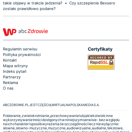
takie objawy w trakcie jedzenia?
•
Czy szczepienie Bexsero
zostało prawidłowo podane?
Certyfikaty
Regulamin serwisu
Polityka prywatności
Kontakt
Mapa witryny
Indeks pytań
Partnerzy
Reklama
O nas
ABCZDROWIE.PL JEST CZĘŚCIĄ WIRTUALNA POLSKA MEDIA S.A.
Pobieranie, zwielokrotnianie, przechowywanie lub jakiekolwiek inne
wykorzystywanie treści dostępnych w niniejszym serwisie - bez względu
na ich charakter i sposób wyrażenia (w szczególności lecz nie wyłącznie:
słowne, słowno-muzyczne, muzyczne, audiowizualne, audialne, tekstowe,