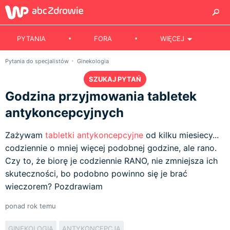
PYTANIA
FORA
WIĘCEJ
Pytania do specjalistów
Ginekologia
SZUKAJ PYTAŃ
Godzina przyjmowania tabletek
antykoncepcyjnych
Zażywam
tabletki antykoncepcyjne
od kilku miesiecy...
codziennie o mniej więcej podobnej godzine, ale rano.
Czy to, że biorę je codziennie RANO, nie zmniejsza ich
skuteczności, bo podobno powinno się je brać
wieczorem? Pozdrawiam
ponad rok temu
GINEKOLOGIA
ANTYKONCEPCJA