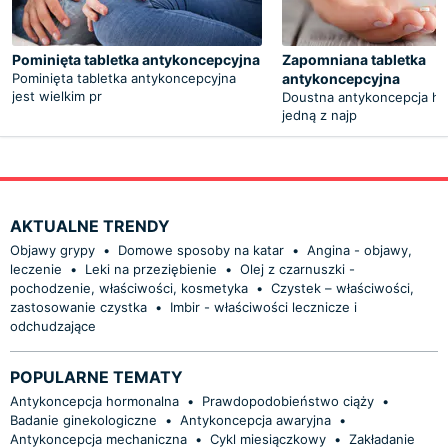
Pominięta tabletka antykoncepcyjna
Zapomniana tabletka
Pominięta tabletka antykoncepcyjna
antykoncepcyjna
jest wielkim pr
Doustna antykoncepcja ho
jedną z najp
AKTUALNE TRENDY
Objawy grypy
•
Domowe sposoby na katar
•
Angina - objawy,
leczenie
•
Leki na przeziębienie
•
Olej z czarnuszki -
pochodzenie, właściwości, kosmetyka
•
Czystek – właściwości,
zastosowanie czystka
•
Imbir - właściwości lecznicze i
odchudzające
POPULARNE TEMATY
Antykoncepcja hormonalna
•
Prawdopodobieństwo ciąży
•
Badanie ginekologiczne
•
Antykoncepcja awaryjna
•
Antykoncepcja mechaniczna
•
Cykl miesiączkowy
•
Zakładanie