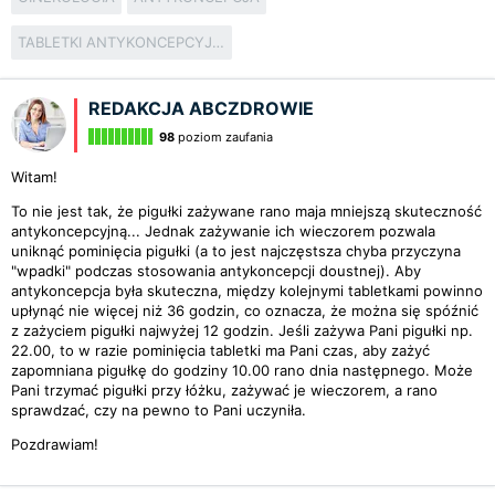
TABLETKI ANTYKONCEPCYJNE
REDAKCJA ABCZDROWIE
98
poziom zaufania
Witam!
To nie jest tak, że pigułki zażywane rano maja mniejszą skuteczność
antykoncepcyjną... Jednak zażywanie ich wieczorem pozwala
uniknąć pominięcia pigułki (a to jest najczęstsza chyba przyczyna
"wpadki" podczas stosowania antykoncepcji doustnej). Aby
antykoncepcja była skuteczna, między kolejnymi tabletkami powinno
upłynąć nie więcej niż 36 godzin, co oznacza, że można się spóźnić
z zażyciem pigułki najwyżej 12 godzin. Jeśli zażywa Pani pigułki np.
22.00, to w razie pominięcia tabletki ma Pani czas, aby zażyć
zapomniana pigułkę do godziny 10.00 rano dnia następnego. Może
Pani trzymać pigułki przy łóżku, zażywać je wieczorem, a rano
sprawdzać, czy na pewno to Pani uczyniła.
Pozdrawiam!