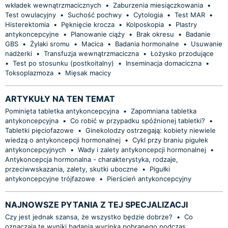
wkładek wewnątrzmacicznych
•
Zaburzenia miesiączkowania
•
Test owulacyjny
•
Suchość pochwy
•
Cytologia
•
Test MAR
•
Histerektomia
•
Pęknięcie krocza
•
Kolposkopia
•
Plastry
antykoncepcyjne
•
Planowanie ciąży
•
Brak okresu
•
Badanie
GBS
•
Żylaki sromu
•
Macica
•
Badania hormonalne
•
Usuwanie
nadżerki
•
Transfuzja wewnątrzmaciczna
•
Łożysko przodujące
•
Test po stosunku (postkoitalny)
•
Inseminacja domaciczna
•
Toksoplazmoza
•
Mięsak macicy
ARTYKUŁY NA TEN TEMAT
Pominięta tabletka antykoncepcyjna
•
Zapomniana tabletka
antykoncepcyjna
•
Co robić w przypadku spóźnionej tabletki?
•
Tabletki pięciofazowe
•
Ginekolodzy ostrzegają: kobiety niewiele
wiedzą o antykoncepcji hormonalnej
•
Cykl przy braniu pigułek
antykoncepcyjnych
•
Wady i zalety antykoncepcji hormonalnej
•
Antykoncepcja hormonalna - charakterystyka, rodzaje,
przeciwwskazania, zalety, skutki uboczne
•
Pigułki
antykoncepcyjne trójfazowe
•
Pierścień antykoncepcyjny
NAJNOWSZE PYTANIA Z TEJ SPECJALIZACJI
Czy jest jednak szansa, że wszystko będzie dobrze?
•
Co
oznaczają te wyniki badania wycinka pobranego podczas