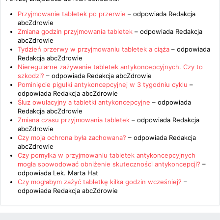
Przyjmowanie tabletek po przerwie
– odpowiada
Redakcja
abcZdrowie
Zmiana godzin przyjmowania tabletek
– odpowiada
Redakcja
abcZdrowie
Tydzień przerwy w przyjmowaniu tabletek a ciąża
– odpowiada
Redakcja abcZdrowie
Nieregularne zażywanie tabletek antykoncepcyjnych. Czy to
szkodzi?
– odpowiada
Redakcja abcZdrowie
Pominięcie pigułki antykoncepcyjnej w 3 tygodniu cyklu
–
odpowiada
Redakcja abcZdrowie
Śluz owulacyjny a tabletki antykoncepcyjne
– odpowiada
Redakcja abcZdrowie
Zmiana czasu przyjmowania tabletek
– odpowiada
Redakcja
abcZdrowie
Czy moja ochrona była zachowana?
– odpowiada
Redakcja
abcZdrowie
Czy pomyłka w przyjmowaniu tabletek antykoncepcyjnych
mogła spowodować obniżenie skuteczności antykoncepcji?
–
odpowiada
Lek. Marta Hat
Czy mogłabym zażyć tabletkę kilka godzin wcześniej?
–
odpowiada
Redakcja abcZdrowie