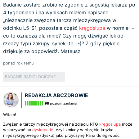
Badanie zostało zrobione zgodnie z sugestią lekarza po
4 tygodniach i na wynikach miałem napisane
„nieznacznie zwężona tarcza międzykręgowa w
odcinku L5-S1, pozostała część
kręgosłupa
w normie” –
co to oznacza dla mnie? Czy mogę dźwigać lekkie
rzeczy typu zakupy, synek itp. ;-)? Z góry pięknie
dziękuję za odpowiedź. Mateusz
ponad rok temu
BADANIE RADIOLOGICZNE W ORTOPEDII I TRAUMATOLOGII
REDAKCJA ABCZDROWIE
98
poziom zaufania
Witam!
Zwężenie tarczy międzykręgowej na zdjęciu RTG
kręgosłupa
może
wskazywać na
dyskopatię
, czyli zmiany w obrębie krążka
międzykręgowego (dysku) jako przyczynę Pana dolegliwości