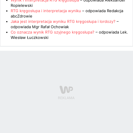
Wynik i interpretacja RTG kręgosłupa
– odpowiada
Aleksander
Ropielewski
RTG kręgosłupa i interpretacja wyniku
– odpowiada
Redakcja
abcZdrowie
Jaka jest interpretacja wyniku RTG kręgosłupa i lordozy?
–
odpowiada
Mgr Rafał Ochowiak
Co oznacza wynik RTG szyjnego kręgosłupa?
– odpowiada
Lek.
Wiesław Łuczkowski