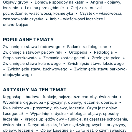
Objawy grypy
•
Domowe sposoby na katar
•
Angina - objawy,
leczenie
•
Leki na przeziębienie
•
Olej z czarnuszki -
pochodzenie, właściwości, kosmetyka
•
Czystek – właściwości,
zastosowanie czystka
•
Imbir - właściwości lecznicze i
odchudzające
POPULARNE TEMATY
Zwichnięcie stawu biodrowego
•
Badanie radiologiczne
•
Zwichnięcia stawów palców ręki
•
Ortopedia
•
Radiologia
•
Stopa suszkowata
•
Złamania kostek goleni
•
Zrośnięte palce
•
Zwichnięcie stawu kolanowego
•
Zwichnięcie stawu łokciowego
•
Zwichnięcie stawu żuchwowego
•
Zwichnięcie stawu barkowo-
obojczykowego
ARTYKUŁY NA TEN TEMAT
Kręgosłup - budowa, funkcje, najczęstsze choroby, ćwiczenia
•
Wypuklina kręgosłupa - przyczyny, objawy, leczenie, operacja
•
Rwa kulszowa - przyczyny, objawy, leczenie. Czym jest objaw
Lasegue'a?
•
Wypadnięcie dysku - etiologia, objawy, sposoby
leczenia
•
Kręgosłup lędźwiowy - funkcje, najczęstsze schorzenia,
ćwiczenia
•
Dehydratacja krążków międzykręgowych - przyczyny,
objawy, leczenie
•
Objaw Lasegue'a - co to jest, o czym świadczy