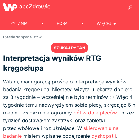
PYTANIA
FORA
WIĘCEJ
Pytania do specjalistów
SZUKAJ PYTAŃ
Interpretacja wyników RTG
kręgosłupa
Witam, mam gorącą prośbę o interpretację wyników
badania kręgosłupa. Niestety, wizyta u lekarza dopiero
za 3 tygodnie – wcześniej nie było terminów ;-( Więc 4
tygodnie temu nadwyrężyłem sobie plecy, skręcając 6 h
meble - złapał mnie ogromny
ból w dole pleców
i przez
tydzień dostawałem zastrzyki oraz tabletki
przeciwbólowe i rozluźniające. W
skierowaniu na
badanie
miałem wpisane podejrzenie
dyskopatii
.