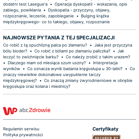
dodatni test Lasegue'a
•
Operacja dyskopatii - wskazania, opis
zabiegu, powikłania
•
Dyskopatia - przyczyny, objawy,
rozpoznanie, leczenie, zapobieganie
•
Bulging krążka
międzykręgowego- co to takiego, objawy, rozpoznanie
NAJNOWSZE PYTANIA Z TEJ SPECJALIZACJI
Co robić z tą opuchlizną palca po złamaniu?
•
Jaka jest przyczyna
bólu bioder?
•
Co robić z bólami po złamaniu paliczka?
•
Jak
leczyć to zwichnięcie barku?
•
Co należy zrobić z takim urazem?
•
Dlaczego mam od miesiąca szum uszny?
•
Interpretacja
wyników
•
Co oznacza wynik badania kręgosłupa u 30-latki?
•
Co
znaczy niewielkie dokonałowe uwypuklenie tarczy
międzykręgowej?
•
Co znaczą zmiany zwyrodnieniowe w obrębie
kręgosłupa oraz kolana i miednicy?
Certyfikaty
Regulamin serwisu
Polityka prywatności