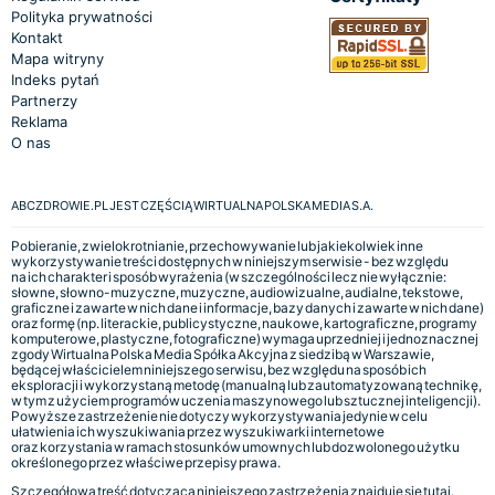
Polityka prywatności
Kontakt
Mapa witryny
Indeks pytań
Partnerzy
Reklama
O nas
ABCZDROWIE.PL JEST CZĘŚCIĄ WIRTUALNA POLSKA MEDIA S.A.
Pobieranie, zwielokrotnianie, przechowywanie lub jakiekolwiek inne
wykorzystywanie treści dostępnych w niniejszym serwisie - bez względu
na ich charakter i sposób wyrażenia (w szczególności lecz nie wyłącznie:
słowne, słowno-muzyczne, muzyczne, audiowizualne, audialne, tekstowe,
graficzne i zawarte w nich dane i informacje, bazy danych i zawarte w nich dane)
oraz formę (np. literackie, publicystyczne, naukowe, kartograficzne, programy
komputerowe, plastyczne, fotograficzne) wymaga uprzedniej i jednoznacznej
zgody Wirtualna Polska Media Spółka Akcyjna z siedzibą w Warszawie,
będącej właścicielem niniejszego serwisu, bez względu na sposób ich
eksploracji i wykorzystaną metodę (manualną lub zautomatyzowaną technikę,
w tym z użyciem programów uczenia maszynowego lub sztucznej inteligencji).
Powyższe zastrzeżenie nie dotyczy wykorzystywania jedynie w celu
ułatwienia ich wyszukiwania przez wyszukiwarki internetowe
oraz korzystania w ramach stosunków umownych lub dozwolonego użytku
określonego przez właściwe przepisy prawa.
Szczegółowa treść dotycząca niniejszego zastrzeżenia znajduje się
tutaj.