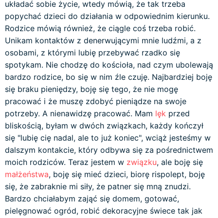
układać sobie życie, wtedy mówią, że tak trzeba
popychać dzieci do działania w odpowiednim kierunku.
Rodzice mówią również, że ciągle coś trzeba robić.
Unikam kontaktów z denerwującymi mnie ludźmi, a z
osobami, z którymi lubię przebywać rzadko się
spotykam. Nie chodzę do kościoła, nad czym ubolewają
bardzo rodzice, bo się w nim źle czuję. Najbardziej boję
się braku pieniędzy, boję się tego, że nie mogę
pracować i że muszę zdobyć pieniądze na swoje
potrzeby. A nienawidzę pracować. Mam
lęk
przed
bliskością, byłam w dwóch związkach, każdy kończył
się "lubię cię nadal, ale to już koniec", wciąż jesteśmy w
dalszym kontakcie, który odbywa się za pośrednictwem
moich rodziców. Teraz jestem w
związku
, ale boję się
małżeństwa
, boję się mieć dzieci, biorę rispolept, boję
się, że zabraknie mi siły, że patner się mną znudzi.
Bardzo chciałabym zająć się domem, gotować,
pielęgnować ogród, robić dekoracyjne świece tak jak