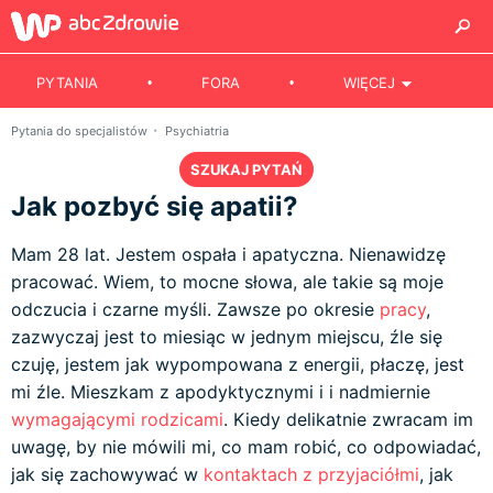
PYTANIA
FORA
WIĘCEJ
Pytania do specjalistów
Psychiatria
SZUKAJ PYTAŃ
Jak pozbyć się apatii?
Mam 28 lat. Jestem ospała i apatyczna. Nienawidzę
pracować. Wiem, to mocne słowa, ale takie są moje
odczucia i czarne myśli. Zawsze po okresie
pracy
,
zazwyczaj jest to miesiąc w jednym miejscu, źle się
czuję, jestem jak wypompowana z energii, płaczę, jest
mi źle. Mieszkam z apodyktycznymi i i nadmiernie
wymagającymi rodzicami
. Kiedy delikatnie zwracam im
uwagę, by nie mówili mi, co mam robić, co odpowiadać,
jak się zachowywać w
kontaktach z przyjaciółmi
, jak