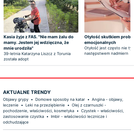
Kasia żyje z FAS. "Nie mam żalu do
Otyłość skutkiem prob
mamy. Jestem jej wdzięczna, że
emocjonalnych
mnie urodziła"
Otyłość jest często nie tyl
następstwem nadmiern
39-letnia Katarzyna Liszcz z Torunia
została adopt
AKTUALNE TRENDY
Objawy grypy
•
Domowe sposoby na katar
•
Angina - objawy,
leczenie
•
Leki na przeziębienie
•
Olej z czarnuszki -
pochodzenie, właściwości, kosmetyka
•
Czystek – właściwości,
zastosowanie czystka
•
Imbir - właściwości lecznicze i
odchudzające