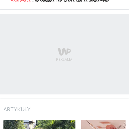
mnie czeka
– odpowiada
Lek. Marta Mauer-Włodarczak
ARTYKUŁY