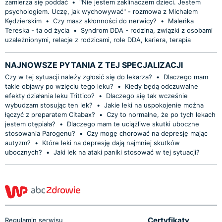
zamierza się poddać
•
"Nie jestem zaklinaczem dzieci. Jestem
psychologiem. Uczę, jak wychowywać" - rozmowa z Michałem
Kędzierskim
•
Czy masz skłonności do nerwicy?
•
Maleńka
Tereska - ta od życia
•
Syndrom DDA - rodzina, związki z osobami
uzależnionymi, relacje z rodzicami, role DDA, kariera, terapia
NAJNOWSZE PYTANIA Z TEJ SPECJALIZACJI
Czy w tej sytuacji należy zgłosić się do lekarza?
•
Dlaczego mam
takie objawy po wzięciu tego leku?
•
Kiedy będą odczuwalne
efekty działania leku Trittico?
•
Dlaczego się tak wcześnie
wybudzam stosując ten lek?
•
Jakie leki na uspokojenie można
łączyć z preparatem Citabax?
•
Czy to normalne, że po tych lekach
jestem otępiała?
•
Dlaczego mam te uciążliwe skutki uboczne
stosowania Parogenu?
•
Czy mogę chorować na depresję mając
autyzm?
•
Które leki na depresję dają najmniej skutków
ubocznych?
•
Jaki lek na ataki paniki stosować w tej sytuacji?
Certyfikaty
Regulamin serwisu