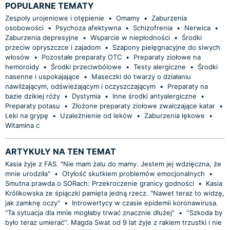
POPULARNE TEMATY
Zespoły urojeniowe i otępienie
•
Omamy
•
Zaburzenia
osobowości
•
Psychoza afektywna
•
Schizofrenia
•
Nerwica
•
Zaburzenia depresyjne
•
Wsparcie w niepłodności
•
Środki
przeciw opryszczce i zajadom
•
Szapony pielęgnacyjne do siwych
włosów
•
Pozostałe preparaty OTC
•
Preparaty ziołowe na
hemoroidy
•
Środki przeciwbólowe
•
Testy alergiczne
•
Środki
nasenne i uspokajające
•
Maseczki do twarzy o działaniu
nawilżającym, odświeżającym i oczyszczającym
•
Preparaty na
bazie dzikiej róży
•
Dystymia
•
Inne środki antyalergiczne
•
Preparaty potasu
•
Złożone preparaty ziołowe zwalczające katar
•
Leki na grypę
•
Uzależnienie od leków
•
Zaburzenia lękowe
•
Witamina c
ARTYKUŁY NA TEN TEMAT
Kasia żyje z FAS. "Nie mam żalu do mamy. Jestem jej wdzięczna, że
mnie urodziła"
•
Otyłość skutkiem problemów emocjonalnych
•
Smutna prawda o SORach: Przekroczenie granicy godności
•
Kasia
Królikowska ze śpiączki pamięta jedną rzecz. "Nawet teraz to widzę,
jak zamknę oczy"
•
Introwertycy w czasie epidemii koronawirusa.
"Ta sytuacja dla mnie mogłaby trwać znacznie dłużej"
•
''Szkoda by
było teraz umierać''. Magda Swat od 9 lat żyje z rakiem trzustki i nie