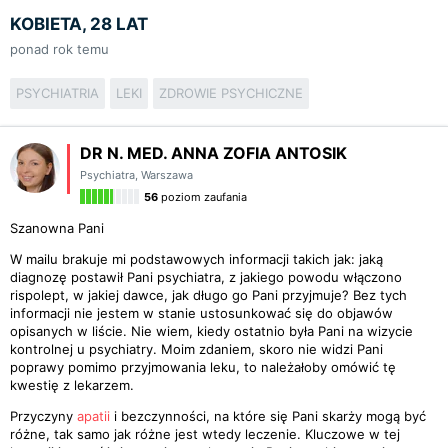
KOBIETA, 28 LAT
ponad rok temu
PSYCHIATRIA
LEKI
ZDROWIE PSYCHICZNE
DR N. MED. ANNA ZOFIA ANTOSIK
Psychiatra
,
Warszawa
56
poziom zaufania
Szanowna Pani
W mailu brakuje mi podstawowych informacji takich jak: jaką
diagnozę postawił Pani psychiatra, z jakiego powodu włączono
rispolept, w jakiej dawce, jak długo go Pani przyjmuje? Bez tych
informacji nie jestem w stanie ustosunkować się do objawów
opisanych w liście. Nie wiem, kiedy ostatnio była Pani na wizycie
kontrolnej u psychiatry. Moim zdaniem, skoro nie widzi Pani
poprawy pomimo przyjmowania leku, to należałoby omówić tę
kwestię z lekarzem.
Przyczyny
apatii
i bezczynności, na które się Pani skarży mogą być
różne, tak samo jak różne jest wtedy leczenie. Kluczowe w tej