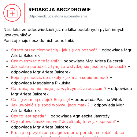
REDAKCJA ABCZDROWIE
Odpowiedź udzielona automatycznie
Nasi lekarze odpowiedzieli już na kilka podobnych pytań innych
użytkowników.
Poniżej znajdziesz do nich odnośniki:
Strach przed ciemnością - jak się go pozbyć?
– odpowiada
Mgr
Arleta Balcerek
Czy mieszkać z teściami?
– odpowiada
Mgr Arleta Balcerek
Jak sobie poradzić z tym, że wstydzę się jeść przy ludziach?
–
odpowiada
Mgr Arleta Balcerek
Boję się chodzić do szkoły - jak mam sobie pomóc?
–
odpowiada
Magdalena Pikulska
Co robić, bo nie mogę już wytrzymać z rodzicami?
– odpowiada
Mgr Arleta Balcerek
Co się ze mną dzieje? Boję się!
– odpowiada
Paulina Witek
Jak uwolnić się spod wpływu jego matki?
– odpowiada
Mgr
Arleta Balcerek
Czy to jest apatia?
– odpowiada
Agnieszka Jamroży
Czy ratować małżeństwo? Jeżeli tak, to w jaki sposób?
–
odpowiada
Mgr Arleta Balcerek
Proszę o przybliżoną diagnozę oraz poradę, co robić lub co