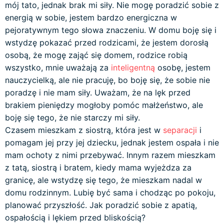
mój tato, jednak brak mi siły. Nie mogę poradzić sobie z
energią w sobie, jestem bardzo energiczna w
pejoratywnym tego słowa znaczeniu. W domu boję się i
wstydzę pokazać przed rodzicami, że jestem dorosłą
osobą, że mogę zająć się domem, rodzice robią
wszystko, mnie uważają za
inteligentną
osobę, jestem
nauczycielką, ale nie pracuję, bo boję się, że sobie nie
poradzę i nie mam siły. Uważam, że na lęk przed
brakiem pieniędzy mogłoby pomóc małżeństwo, ale
boję się tego, że nie starczy mi siły.
Czasem mieszkam z siostrą, która jest w
separacji
i
pomagam jej przy jej dziecku, jednak jestem ospała i nie
mam ochoty z nimi przebywać. Innym razem mieszkam
z tatą, siostrą i bratem, kiedy mama wyjeżdza za
granicę, ale wstydzę się tego, że mieszkam nadal w
domu rodzinnym. Lubię być sama i chodząc po pokoju,
planować przyszłość. Jak poradzić sobie z apatią,
ospałością i lękiem przed bliskością?