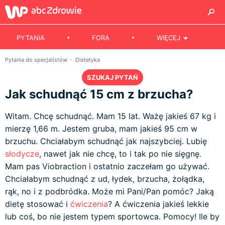
PYTANIA
FORA
WIĘCEJ
Pytania do specjalistów
Dietetyka
SZUKAJ PYTAŃ
Jak schudnąć 15 cm z brzucha?
Witam. Chcę schudnąć. Mam 15 lat. Ważę jakieś 67 kg i
mierzę 1,66 m. Jestem gruba, mam jakieś 95 cm w
brzuchu. Chciałabym schudnąć jak najszybciej. Lubię
słodycze
, nawet jak nie chcę, to i tak po nie sięgnę.
Mam pas Viobraction i ostatnio zaczełam go używać.
Chciałabym schudnąć z ud, łydek, brzucha, żołądka,
rąk, no i z podbródka. Może mi Pani/Pan pomóc? Jaką
dietę stosować i
ćwiczenia
? A ćwiczenia jakieś lekkie
lub coś, bo nie jestem typem sportowca. Pomocy! Ile by