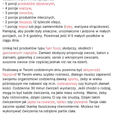
- 5 porcji
produktów zbożowych
,
- 4 porcje
warzyw
,
- 3 porcje
owoców
,
- 2 porcje produktów mlecznych,
- 2 porcje
tłuszczu
(2 łyżeczki oleju),
- 1 porcję
mięsa
lub jego zamienników (
ryby
, warzywa strączkowe).
Pamiętaj, aby posiłki były smaczne, urozmaicone i jedzone w małych
porcjach, co 3-4 godziny. Powinnaś jeść 4-5 małych posiłków w
ciągu dnia.
Unikaj też produktów typu
fast food
, słodyczy, słodkich i
gazowanych napojów
. Zamiast słodyczy proponuję owoce, baton z
ziarnami, galaretkę z owocami, serek z wkrojonymi owocami,
suszone owoce (nie częściej jednak niż raz na dzień).
Podstawą w Twoim codziennym dniu powinna być
aktywność
fizyczna
! W Twoim wieku szybko rośniesz, dlatego musisz zapewnić
swojemu organizmowi codzienną dawkę
sportu
, żeby w wieku
późniejszym nie nabawić się m.in.
osteoporozy
czy licznych złamań
kości. Codzienne 30 minut ćwiczeń wystarczy. Jeśli chodzi o rodzaj,
mogą to być każde ćwiczenia, na jakie masz ochotę. Ważne, żeby
były różnorodne, dzięki czemu Ci się nie znudzą. Dzięki takim
ćwiczeniom jak
jazda na rowerze
,
taniec
czy
pływanie
Twoje ciało
zacznie spalać tkankę tłuszczową równomiernie. Możesz też
wykonywać ćwiczenia na odrębne partie ciała.