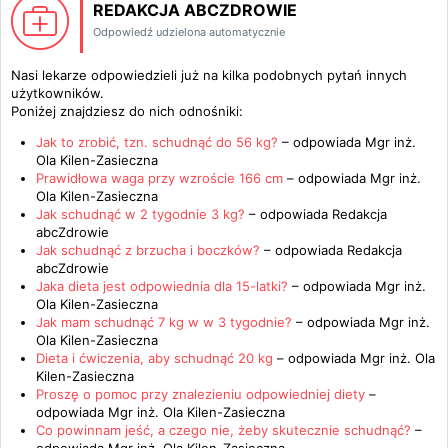
REDAKCJA ABCZDROWIE
Odpowiedź udzielona automatycznie
Nasi lekarze odpowiedzieli już na kilka podobnych pytań innych
użytkowników.
Poniżej znajdziesz do nich odnośniki:
Jak to zrobić, tzn. schudnąć do 56 kg?
– odpowiada
Mgr inż.
Ola Kilen-Zasieczna
Prawidłowa waga przy wzroście 166 cm
– odpowiada
Mgr inż.
Ola Kilen-Zasieczna
Jak schudnąć w 2 tygodnie 3 kg?
– odpowiada
Redakcja
abcZdrowie
Jak schudnąć z brzucha i boczków?
– odpowiada
Redakcja
abcZdrowie
Jaka dieta jest odpowiednia dla 15-latki?
– odpowiada
Mgr inż.
Ola Kilen-Zasieczna
Jak mam schudnąć 7 kg w w 3 tygodnie?
– odpowiada
Mgr inż.
Ola Kilen-Zasieczna
Dieta i ćwiczenia, aby schudnąć 20 kg
– odpowiada
Mgr inż. Ola
Kilen-Zasieczna
Proszę o pomoc przy znalezieniu odpowiedniej diety
–
odpowiada
Mgr inż. Ola Kilen-Zasieczna
Co powinnam jeść, a czego nie, żeby skutecznie schudnąć?
–