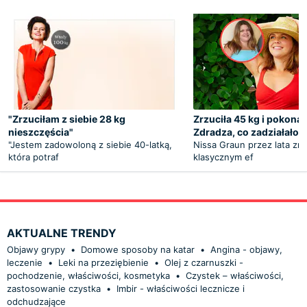
"Zrzuciłam z siebie 28 kg
Zrzuciła 45 kg i pokonał
nieszczęścia"
Zdradza, co zadziałało
"Jestem zadowoloną z siebie 40-latką,
Nissa Graun przez lata zma
która potraf
klasycznym ef
AKTUALNE TRENDY
Objawy grypy
•
Domowe sposoby na katar
•
Angina - objawy,
leczenie
•
Leki na przeziębienie
•
Olej z czarnuszki -
pochodzenie, właściwości, kosmetyka
•
Czystek – właściwości,
zastosowanie czystka
•
Imbir - właściwości lecznicze i
odchudzające