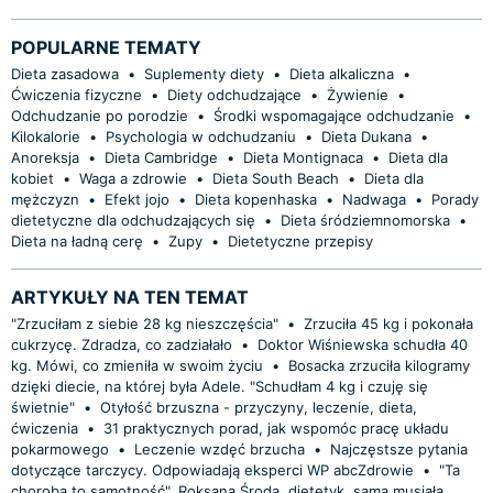
POPULARNE TEMATY
Dieta zasadowa
•
Suplementy diety
•
Dieta alkaliczna
•
Ćwiczenia fizyczne
•
Diety odchudzające
•
Żywienie
•
Odchudzanie po porodzie
•
Środki wspomagające odchudzanie
•
Kilokalorie
•
Psychologia w odchudzaniu
•
Dieta Dukana
•
Anoreksja
•
Dieta Cambridge
•
Dieta Montignaca
•
Dieta dla
kobiet
•
Waga a zdrowie
•
Dieta South Beach
•
Dieta dla
mężczyzn
•
Efekt jojo
•
Dieta kopenhaska
•
Nadwaga
•
Porady
dietetyczne dla odchudzających się
•
Dieta śródziemnomorska
•
Dieta na ładną cerę
•
Zupy
•
Dietetyczne przepisy
ARTYKUŁY NA TEN TEMAT
"Zrzuciłam z siebie 28 kg nieszczęścia"
•
Zrzuciła 45 kg i pokonała
cukrzycę. Zdradza, co zadziałało
•
Doktor Wiśniewska schudła 40
kg. Mówi, co zmieniła w swoim życiu
•
Bosacka zrzuciła kilogramy
dzięki diecie, na której była Adele. "Schudłam 4 kg i czuję się
świetnie"
•
Otyłość brzuszna - przyczyny, leczenie, dieta,
ćwiczenia
•
31 praktycznych porad, jak wspomóc pracę układu
pokarmowego
•
Leczenie wzdęć brzucha
•
Najczęstsze pytania
dotyczące tarczycy. Odpowiadają eksperci WP abcZdrowie
•
"Ta
choroba to samotność". Roksana Środa, dietetyk, sama musiała