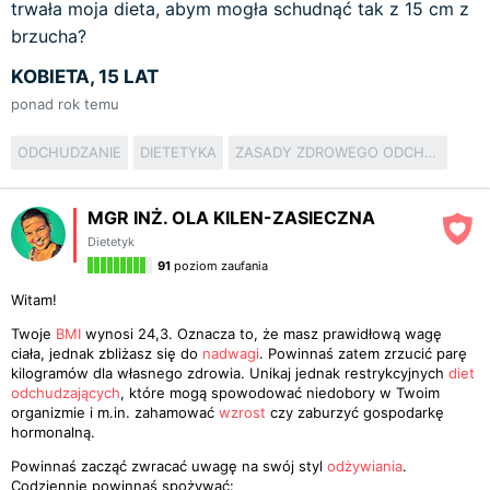
trwała moja dieta, abym mogła schudnąć tak z 15 cm z
brzucha?
KOBIETA, 15 LAT
ponad rok temu
ODCHUDZANIE
DIETETYKA
ZASADY ZDROWEGO ODCHUDZANIA
MGR INŻ. OLA KILEN-ZASIECZNA
Dietetyk
91
poziom zaufania
Witam!
Twoje
BMI
wynosi 24,3. Oznacza to, że masz prawidłową wagę
ciała, jednak zbliżasz się do
nadwagi
. Powinnaś zatem zrzucić parę
kilogramów dla własnego zdrowia. Unikaj jednak restrykcyjnych
diet
odchudzających
, które mogą spowodować niedobory w Twoim
organizmie i m.in. zahamować
wzrost
czy zaburzyć gospodarkę
hormonalną.
Powinnaś zacząć zwracać uwagę na swój styl
odżywiania
.
Codziennie powinnaś spożywać: