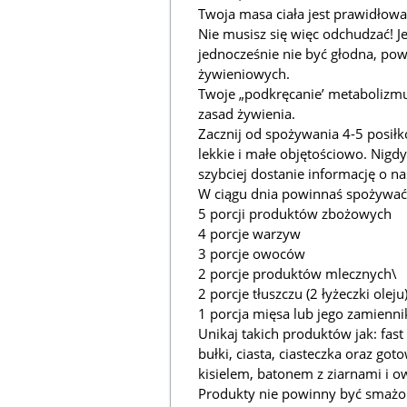
Twoja masa ciała jest prawidłowa
Nie musisz się więc odchudzać! Je
jednocześnie nie być głodna, p
żywieniowych.
Twoje „podkręcanie’ metabolizmu
zasad żywienia.
Zacznij od spożywania 4-5 posiłk
lekkie i małe objętościowo. Nigdy
szybciej dostanie informację o na
W ciągu dnia powinnaś spożywać
5 porcji produktów zbożowych
4 porcje warzyw
3 porcje owoców
2 porcje produktów mlecznych\
2 porcje tłuszczu (2 łyżeczki oleju
1 porcja mięsa lub jego zamienni
Unikaj takich produktów jak: fast 
bułki, ciasta, ciasteczka oraz go
kisielem, batonem z ziarnami i 
Produkty nie powinny być smażon