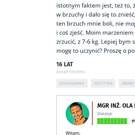
istotnym faktem jest, też to,
w brzuchy i dało się to znieść
ten brzuch mnie boli, nie mo
i coś zjeść. Moim marzeniem 
zrzucić, z 7-6 kg. Lepiej bym 
mogę to uczynić? Proszę o p
16 LAT
ponad rok temu
ODCHUDZANIE
DIETETYKA
ZASADY
MGR INŻ. OLA
Dietetyk
9
Witam,