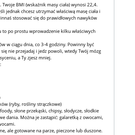
. Twoje BMI (wskaźnik masy ciała) wynosi 22,4.
śli jednak chcesz utrzymać właściwą masę ciała i
owinnaś stosować się do prawidłowych nawyków
 to po prostu wprowadzenie kilku właściwych
ów w ciągu dnia, co 3-4 godziny. Powinny być
 się nie przejadaj i jedz powoli, wtedy Twój mózg
syceniu, a Ty zjesz mniej.
:
)
ków (ryby, rośliny strączkowe)
foody, słone przekąski, chipsy, słodycze, słodkie
towe dania. Można je zastąpić: galaretką z owocami,
owocami.
e, ale gotowane na parze, pieczone lub duszone.