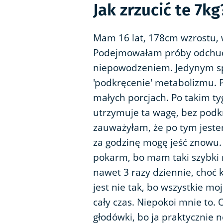
Jak zrzucić te 7kg
Mam 16 lat, 178cm wzrostu, 
Podejmowałam próby odchudza
niepowodzeniem. Jedynym sp
'podkręcenie' metabolizmu. P
małych porcjach. Po takim t
utrzymuje ta wagę, bez podk
zauważyłam, że po tym jestem
za godzinę mogę jeść znowu.
pokarm, bo mam taki szybki 
nawet 3 razy dziennie, choć k
jest nie tak, bo wszystkie mo
cały czas. Niepokoi mnie to.
głodówki, bo ja praktycznie 