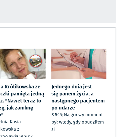
ia Królikowska ze
Jednego dnia jest
ączki pamięta jedną
się panem życia, a
z. "Nawet teraz to
następnego pacjentem
zę, jak zamknę
po udarze
y"
&#45; Najgorszy moment
etnia Kasia
był wtedy, gdy obudziłem
ikowska z
si
rocławia w 2017