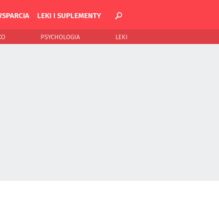
WSPARCIA
LEKI I SUPLEMENTY
KO
PSYCHOLOGIA
LEKI