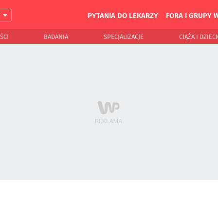
PYTANIA DO LEKARZY
FORA I GRUPY 
J
ŚCI
BADANIA
SPECJALIZACJE
CIĄŻA I DZIEC