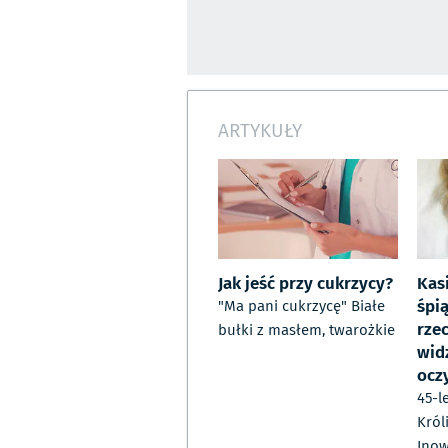
ARTYKUŁY
Jak jeść przy cukrzycy?
Kas
śpi
"Ma pani cukrzycę" Białe
rzec
bułki z masłem, twarożkie
wid
ocz
45-l
Król
Inow