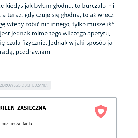
 że kiedyś jak byłam głodna, to burczało mi
, a teraz, gdy czuję się głodna, to aż wręcz
gę wtedy robić nic innego, tylko muszę iść
jest jednak mimo tego wilczego apetytu,
się czuła fizycznie. Jednak w jaki sposób ja
oradę, pozdrawiam
 ZDROWEGO ODCHUDZANIA
 KILEN-ZASIECZNA
1
poziom zaufania