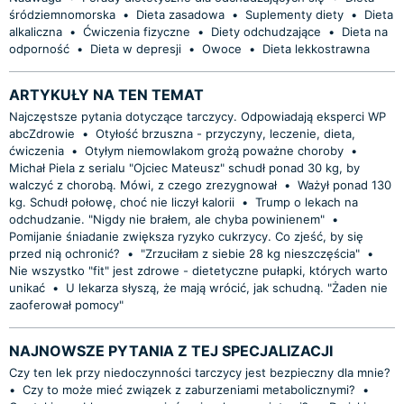
śródziemnomorska
•
Dieta zasadowa
•
Suplementy diety
•
Dieta
alkaliczna
•
Ćwiczenia fizyczne
•
Diety odchudzające
•
Dieta na
odporność
•
Dieta w depresji
•
Owoce
•
Dieta lekkostrawna
ARTYKUŁY NA TEN TEMAT
Najczęstsze pytania dotyczące tarczycy. Odpowiadają eksperci WP
abcZdrowie
•
Otyłość brzuszna - przyczyny, leczenie, dieta,
ćwiczenia
•
Otyłym niemowlakom grożą poważne choroby
•
Michał Piela z serialu "Ojciec Mateusz" schudł ponad 30 kg, by
walczyć z chorobą. Mówi, z czego zrezygnował
•
Ważył ponad 130
kg. Schudł połowę, choć nie liczył kalorii
•
Trump o lekach na
odchudzanie. "Nigdy nie brałem, ale chyba powinienem"
•
Pomijanie śniadanie zwiększa ryzyko cukrzycy. Co zjeść, by się
przed nią ochronić?
•
"Zrzuciłam z siebie 28 kg nieszczęścia"
•
Nie wszystko "fit" jest zdrowe - dietetyczne pułapki, których warto
unikać
•
U lekarza słyszą, że mają wrócić, jak schudną. "Żaden nie
zaoferował pomocy"
NAJNOWSZE PYTANIA Z TEJ SPECJALIZACJI
Czy ten lek przy niedoczynności tarczycy jest bezpieczny dla mnie?
•
Czy to może mieć związek z zaburzeniami metabolicznymi?
•