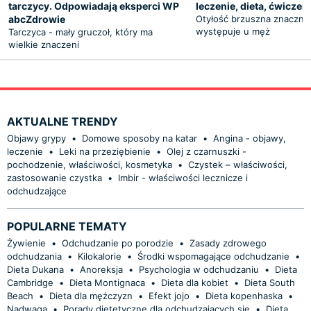
tarczycy. Odpowiadają eksperci WP
leczenie, dieta, ćwiczen
abcZdrowie
Otyłość brzuszna znacznie
występuje u męż
Tarczyca - mały gruczoł, który ma
wielkie znaczeni
AKTUALNE TRENDY
Objawy grypy
•
Domowe sposoby na katar
•
Angina - objawy,
leczenie
•
Leki na przeziębienie
•
Olej z czarnuszki -
pochodzenie, właściwości, kosmetyka
•
Czystek – właściwości,
zastosowanie czystka
•
Imbir - właściwości lecznicze i
odchudzające
POPULARNE TEMATY
Żywienie
•
Odchudzanie po porodzie
•
Zasady zdrowego
odchudzania
•
Kilokalorie
•
Środki wspomagające odchudzanie
•
Dieta Dukana
•
Anoreksja
•
Psychologia w odchudzaniu
•
Dieta
Cambridge
•
Dieta Montignaca
•
Dieta dla kobiet
•
Dieta South
Beach
•
Dieta dla mężczyzn
•
Efekt jojo
•
Dieta kopenhaska
•
Nadwaga
•
Porady dietetyczne dla odchudzających się
•
Dieta