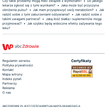
Czy takie problemy mogą mieć związek z wymiotami?
•
Do jakiego
lekarza zgłosić się z tymi wynikami?
•
Jaka może być przyczyna
obniżenia pulsu?
•
Jak mam przyspieszyć swój metabolizm?
•
Jak
radzić sobie z tymi zaburzeniami odżywiania?
•
Jak radzić sobie z
takimi uwagami partnera?
•
Jaką ilość białka i suplementów mogę
przyjmować?
•
Jak szybko będą widoczne efekty zażywania tego
leku?
Certyfikaty
Regulamin serwisu
Polityka prywatności
Kontakt
Mapa witryny
Indeks pytań
Partnerzy
Reklama
O nas
ABCZDROWIE.PL JEST CZĘŚCIĄ WIRTUALNA POLSKA MEDIA S.A.