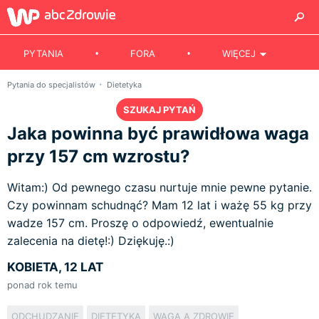
PYTANIA
FORA
WIĘCEJ
Pytania do specjalistów
Dietetyka
SZUKAJ PYTAŃ
Jaka powinna być prawidłowa waga
przy 157 cm wzrostu?
Witam:) Od pewnego czasu nurtuje mnie pewne pytanie.
Czy powinnam schudnąć? Mam 12 lat i ważę 55 kg przy
wadze 157 cm. Proszę o odpowiedź, ewentualnie
zalecenia na dietę!:) Dziękuję.:)
KOBIETA, 12 LAT
ponad rok temu
ODCHUDZANIE
DIETETYKA
WAGA A ZDROWIE