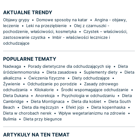
AKTUALNE TRENDY
Objawy grypy
•
Domowe sposoby na katar
•
Angina - objawy,
leczenie
•
Leki na przeziębienie
•
Olej z czarnuszki -
pochodzenie, właściwości, kosmetyka
•
Czystek – właściwości,
zastosowanie czystka
•
Imbir - właściwości lecznicze i
odchudzające
POPULARNE TEMATY
Nadwaga
•
Porady dietetyczne dla odchudzających się
•
Dieta
śródziemnomorska
•
Dieta zasadowa
•
Suplementy diety
•
Dieta
alkaliczna
•
Ćwiczenia fizyczne
•
Diety odchudzające
•
Żywienie
•
Odchudzanie po porodzie
•
Zasady zdrowego
odchudzania
•
Kilokalorie
•
Środki wspomagające odchudzanie
•
Dieta Dukana
•
Anoreksja
•
Psychologia w odchudzaniu
•
Dieta
Cambridge
•
Dieta Montignaca
•
Dieta dla kobiet
•
Dieta South
Beach
•
Dieta dla mężczyzn
•
Efekt jojo
•
Dieta kopenhaska
•
Dieta w chorobach nerek
•
Wpływ wegetarianizmu na zdrowie
•
Bulimia
•
Dieta przy biegunce
ARTYKUŁY NA TEN TEMAT