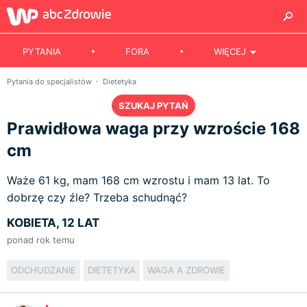
PYTANIA
FORA
WIĘCEJ
Pytania do specjalistów
Dietetyka
SZUKAJ PYTAŃ
Prawidłowa waga przy wzroście 168
cm
Waże 61 kg, mam 168 cm wzrostu i mam 13 lat. To
dobrzę czy źle? Trzeba schudnąć?
KOBIETA, 12 LAT
ponad rok temu
ODCHUDZANIE
DIETETYKA
WAGA A ZDROWIE