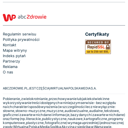
Certyfikaty
Regulamin serwisu
Polityka prywatności
Kontakt
Mapa witryny
Indeks pytań
Partnerzy
Reklama
O nas
ABCZDROWIE.PL JEST CZĘŚCIĄ WIRTUALNA POLSKA MEDIA S.A.
Pobieranie, zwielokrotnianie, przechowywanie lub jakiekolwiek inne
wykorzystywanie treści dostępnych w niniejszym serwisie - bez względu
na ich charakter i sposób wyrażenia (w szczególności lecz nie wyłącznie:
słowne, słowno-muzyczne, muzyczne, audiowizualne, audialne, tekstowe,
graficzne i zawarte w nich dane i informacje, bazy danych i zawarte w nich dane)
oraz formę (np. literackie, publicystyczne, naukowe, kartograficzne, programy
komputerowe, plastyczne, fotograficzne) wymaga uprzedniej i jednoznacznej
zgody Wirtualna Polska Media Spółka Akcyjna z siedzibą w Warszawie,