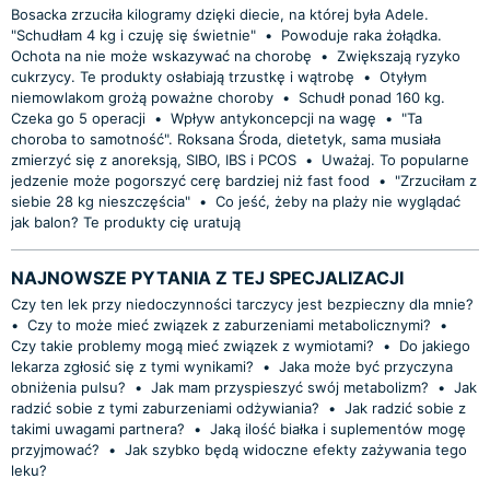
Bosacka zrzuciła kilogramy dzięki diecie, na której była Adele.
"Schudłam 4 kg i czuję się świetnie"
•
Powoduje raka żołądka.
Ochota na nie może wskazywać na chorobę
•
Zwiększają ryzyko
cukrzycy. Te produkty osłabiają trzustkę i wątrobę
•
Otyłym
niemowlakom grożą poważne choroby
•
Schudł ponad 160 kg.
Czeka go 5 operacji
•
Wpływ antykoncepcji na wagę
•
"Ta
choroba to samotność". Roksana Środa, dietetyk, sama musiała
zmierzyć się z anoreksją, SIBO, IBS i PCOS
•
Uważaj. To popularne
jedzenie może pogorszyć cerę bardziej niż fast food
•
"Zrzuciłam z
siebie 28 kg nieszczęścia"
•
Co jeść, żeby na plaży nie wyglądać
jak balon? Te produkty cię uratują
NAJNOWSZE PYTANIA Z TEJ SPECJALIZACJI
Czy ten lek przy niedoczynności tarczycy jest bezpieczny dla mnie?
•
Czy to może mieć związek z zaburzeniami metabolicznymi?
•
Czy takie problemy mogą mieć związek z wymiotami?
•
Do jakiego
lekarza zgłosić się z tymi wynikami?
•
Jaka może być przyczyna
obniżenia pulsu?
•
Jak mam przyspieszyć swój metabolizm?
•
Jak
radzić sobie z tymi zaburzeniami odżywiania?
•
Jak radzić sobie z
takimi uwagami partnera?
•
Jaką ilość białka i suplementów mogę
przyjmować?
•
Jak szybko będą widoczne efekty zażywania tego
leku?