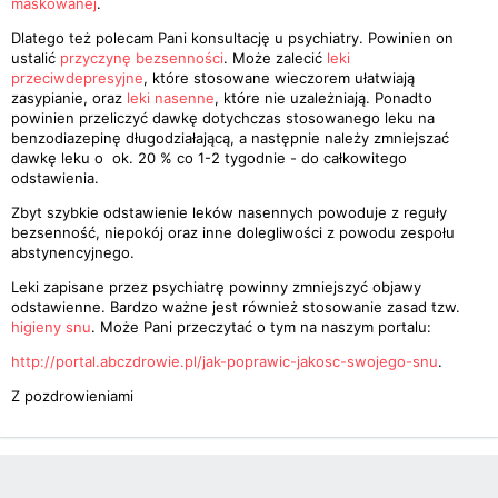
maskowanej
.
Dlatego też polecam Pani konsultację u psychiatry. Powinien on
ustalić
przyczynę bezsenności
. Może zalecić
leki
przeciwdepresyjne
, które stosowane wieczorem ułatwiają
zasypianie, oraz
leki nasenne
, które nie uzależniają. Ponadto
powinien przeliczyć dawkę dotychczas stosowanego leku na
benzodiazepinę długodziałającą, a następnie należy zmniejszać
dawkę leku o ok. 20 % co 1-2 tygodnie - do całkowitego
odstawienia.
Zbyt szybkie odstawienie leków nasennych powoduje z reguły
bezsenność, niepokój oraz inne dolegliwości z powodu zespołu
abstynencyjnego.
Leki zapisane przez psychiatrę powinny zmniejszyć objawy
odstawienne. Bardzo ważne jest również stosowanie zasad tzw.
higieny snu
. Może Pani przeczytać o tym na naszym portalu:
http://portal.abczdrowie.pl/jak-poprawic-jakosc-swojego-snu
.
Z pozdrowieniami