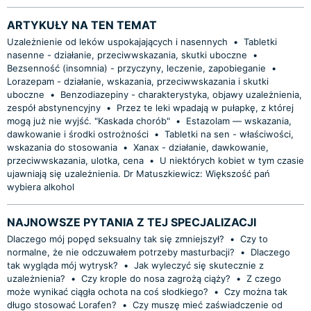
ARTYKUŁY NA TEN TEMAT
Uzależnienie od leków uspokajających i nasennych
•
Tabletki
nasenne - działanie, przeciwwskazania, skutki uboczne
•
Bezsenność (insomnia) - przyczyny, leczenie, zapobieganie
•
Lorazepam - działanie, wskazania, przeciwwskazania i skutki
uboczne
•
Benzodiazepiny - charakterystyka, objawy uzależnienia,
zespół abstynencyjny
•
Przez te leki wpadają w pułapkę, z której
mogą już nie wyjść. "Kaskada chorób"
•
Estazolam — wskazania,
dawkowanie i środki ostrożności
•
Tabletki na sen - właściwości,
wskazania do stosowania
•
Xanax - działanie, dawkowanie,
przeciwwskazania, ulotka, cena
•
U niektórych kobiet w tym czasie
ujawniają się uzależnienia. Dr Matuszkiewicz: Większość pań
wybiera alkohol
NAJNOWSZE PYTANIA Z TEJ SPECJALIZACJI
Dlaczego mój popęd seksualny tak się zmniejszył?
•
Czy to
normalne, że nie odczuwałem potrzeby masturbacji?
•
Dlaczego
tak wygląda mój wytrysk?
•
Jak wyleczyć się skutecznie z
uzależnienia?
•
Czy krople do nosa zagrożą ciąży?
•
Z czego
może wynikać ciągła ochota na coś słodkiego?
•
Czy można tak
długo stosować Lorafen?
•
Czy muszę mieć zaświadczenie od