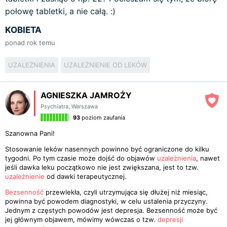
połowę tabletki, a nie całą. :)
KOBIETA
ponad rok temu
UZALEŻNIENIA
UZALEŻNIENIE OD LEKÓW
AGNIESZKA JAMROŻY
Psychiatra
,
Warszawa
93
poziom zaufania
Szanowna Pani!
Stosowanie leków nasennych powinno być ograniczone do kilku
tygodni. Po tym czasie może dojść do objawów
uzależnienia
, nawet
jeśli dawka leku początkowo nie jest zwiększana, jest to tzw.
uzależnienie
od dawki terapeutycznej.
Bezsenność
przewlekła, czyli utrzymująca się dłużej niż miesiąc,
powinna być powodem diagnostyki, w celu ustalenia przyczyny.
Jednym z częstych powodów jest depresja. Bezsenność może być
jej głównym objawem, mówimy wówczas o tzw.
depresji