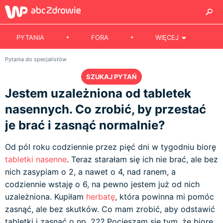
PYTANIA
FORA
WIĘCEJ
Pytania do specjalistów
SZUKAJ PYTAŃ
Jestem uzależniona od tabletek
nasennych. Co zrobić, by przestać
je brać i zasnąć normalnie?
Od pól roku codziennie przez pięć dni w tygodniu biorę
tabletki nasenne
. Teraz starałam się ich nie brać, ale bez
nich zasypiam o 2, a nawet o 4, nad ranem, a
codziennie wstaję o 6, na pewno jestem już od nich
uzależniona. Kupiłam
herbatę
, która powinna mi pomóc
zasnąć, ale bez skutków. Co mam zrobić, aby odstawić
tabletki i zasnąć o np. 22? Pocieszam się tym, że biorę