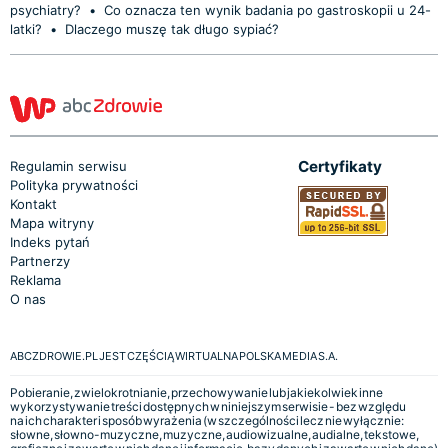
psychiatry?
•
Co oznacza ten wynik badania po gastroskopii u 24-
latki?
•
Dlaczego muszę tak długo sypiać?
Certyfikaty
Regulamin serwisu
Polityka prywatności
Kontakt
Mapa witryny
Indeks pytań
Partnerzy
Reklama
O nas
ABCZDROWIE.PL JEST CZĘŚCIĄ WIRTUALNA POLSKA MEDIA S.A.
Pobieranie, zwielokrotnianie, przechowywanie lub jakiekolwiek inne
wykorzystywanie treści dostępnych w niniejszym serwisie - bez względu
na ich charakter i sposób wyrażenia (w szczególności lecz nie wyłącznie:
słowne, słowno-muzyczne, muzyczne, audiowizualne, audialne, tekstowe,