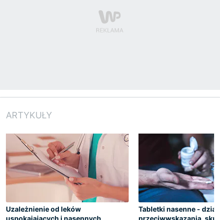
ARTYKUŁY
Uzależnienie od leków
Tabletki nasenne - dział
uspokajających i nasennych
przeciwwskazania, skut