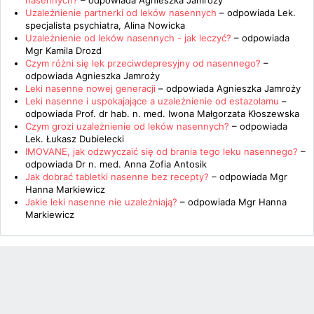
nasennych?
– odpowiada
Agnieszka Jamroży
Uzależnienie partnerki od leków nasennych
– odpowiada
Lek.
specjalista psychiatra, Alina Nowicka
Uzależnienie od leków nasennych - jak leczyć?
– odpowiada
Mgr Kamila Drozd
Czym różni się lek przeciwdepresyjny od nasennego?
–
odpowiada
Agnieszka Jamroży
Leki nasenne nowej generacji
– odpowiada
Agnieszka Jamroży
Leki nasenne i uspokajające a uzależnienie od estazolamu
–
odpowiada
Prof. dr hab. n. med. Iwona Małgorzata Kłoszewska
Czym grozi uzależnienie od leków nasennych?
– odpowiada
Lek. Łukasz Dubielecki
IMOVANE, jak odzwyczaić się od brania tego leku nasennego?
–
odpowiada
Dr n. med. Anna Zofia Antosik
Jak dobrać tabletki nasenne bez recepty?
– odpowiada
Mgr
Hanna Markiewicz
Jakie leki nasenne nie uzależniają?
– odpowiada
Mgr Hanna
Markiewicz