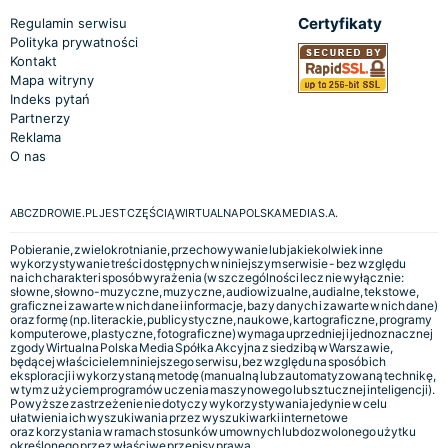
Certyfikaty
Regulamin serwisu
Polityka prywatności
Kontakt
Mapa witryny
Indeks pytań
Partnerzy
Reklama
O nas
ABCZDROWIE.PL JEST CZĘŚCIĄ WIRTUALNA POLSKA MEDIA S.A.
Pobieranie, zwielokrotnianie, przechowywanie lub jakiekolwiek inne
wykorzystywanie treści dostępnych w niniejszym serwisie - bez względu
na ich charakter i sposób wyrażenia (w szczególności lecz nie wyłącznie:
słowne, słowno-muzyczne, muzyczne, audiowizualne, audialne, tekstowe,
graficzne i zawarte w nich dane i informacje, bazy danych i zawarte w nich dane)
oraz formę (np. literackie, publicystyczne, naukowe, kartograficzne, programy
komputerowe, plastyczne, fotograficzne) wymaga uprzedniej i jednoznacznej
zgody Wirtualna Polska Media Spółka Akcyjna z siedzibą w Warszawie,
będącej właścicielem niniejszego serwisu, bez względu na sposób ich
eksploracji i wykorzystaną metodę (manualną lub zautomatyzowaną technikę,
w tym z użyciem programów uczenia maszynowego lub sztucznej inteligencji).
Powyższe zastrzeżenie nie dotyczy wykorzystywania jedynie w celu
ułatwienia ich wyszukiwania przez wyszukiwarki internetowe
oraz korzystania w ramach stosunków umownych lub dozwolonego użytku
określonego przez właściwe przepisy prawa.