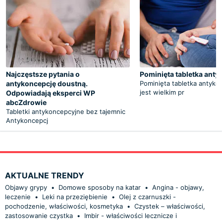
Najczęstsze pytania o
Pominięta tabletka ant
antykoncepcję doustną.
Pominięta tabletka antyko
jest wielkim pr
Odpowiadają eksperci WP
abcZdrowie
Tabletki antykoncepcyjne bez tajemnic
Antykoncepcj
AKTUALNE TRENDY
Objawy grypy
•
Domowe sposoby na katar
•
Angina - objawy,
leczenie
•
Leki na przeziębienie
•
Olej z czarnuszki -
pochodzenie, właściwości, kosmetyka
•
Czystek – właściwości,
zastosowanie czystka
•
Imbir - właściwości lecznicze i