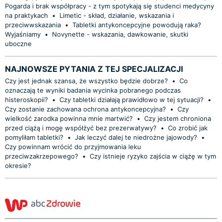
Pogarda i brak współpracy - z tym spotykają się studenci medycyny
na praktykach
•
Limetic - skład, działanie, wskazania i
przeciwwskazania
•
Tabletki antykoncepcyjne powodują raka?
Wyjaśniamy
•
Novynette - wskazania, dawkowanie, skutki
uboczne
NAJNOWSZE PYTANIA Z TEJ SPECJALIZACJI
Czy jest jednak szansa, że wszystko będzie dobrze?
•
Co
oznaczają te wyniki badania wycinka pobranego podczas
histeroskopii?
•
Czy tabletki działają prawidłowo w tej sytuacji?
•
Czy zostanie zachowana ochrona antykoncepcyjna?
•
Czy
wielkość zarodka powinna mnie martwić?
•
Czy jestem chroniona
przed ciążą i mogę współżyć bez prezerwatywy?
•
Co zrobić jak
pomyliłam tabletki?
•
Jak leczyć dalej te niedrożne jajowody?
•
Czy powinnam wrócić do przyjmowania leku
przeciwzakrzepowego?
•
Czy istnieje ryzyko zajścia w ciążę w tym
okresie?