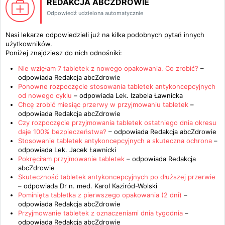
REDAKCJA ABCZDROWIE
Odpowiedź udzielona automatycznie
Nasi lekarze odpowiedzieli już na kilka podobnych pytań innych
użytkowników.
Poniżej znajdziesz do nich odnośniki:
Nie wzięłam 7 tabletek z nowego opakowania. Co zrobić?
–
odpowiada
Redakcja abcZdrowie
Ponowne rozpoczęcie stosowania tabletek antykoncepcyjnych
od nowego cyklu
– odpowiada
Lek. Izabela Ławnicka
Chcę zrobić miesiąc przerwy w przyjmowaniu tabletek
–
odpowiada
Redakcja abcZdrowie
Czy rozpoczęcie przyjmowania tabletek ostatniego dnia okresu
daje 100% bezpieczeństwa?
– odpowiada
Redakcja abcZdrowie
Stosowanie tabletek antykoncepcyjnych a skuteczna ochrona
–
odpowiada
Lek. Jacek Ławnicki
Pokręciłam przyjmowanie tabletek
– odpowiada
Redakcja
abcZdrowie
Skuteczność tabletek antykoncepcyjnych po dłuższej przerwie
– odpowiada
Dr n. med. Karol Kaziród-Wolski
Pominięta tabletka z pierwszego opakowania (2 dni)
–
odpowiada
Redakcja abcZdrowie
Przyjmowanie tabletek z oznaczeniami dnia tygodnia
–
odpowiada
Redakcja abcZdrowie