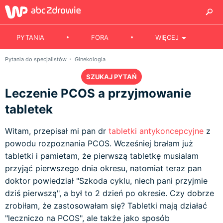
PYTANIA
FORA
WIĘCEJ
Pytania do specjalistów
Ginekologia
SZUKAJ PYTAŃ
Leczenie PCOS a przyjmowanie
tabletek
Witam, przepisał mi pan dr
tabletki antykoncepcyjne
z
powodu rozpoznania PCOS. Wcześniej brałam już
tabletki i pamietam, że pierwszą tabletkę musialam
przyjąć pierwszego dnia okresu, natomiat teraz pan
doktor powiedział "Szkoda cyklu, niech pani przyjmie
dziś pierwszą", a był to 2 dzień po okresie. Czy dobrze
zrobiłam, że zastosowałam się? Tabletki mają działać
"leczniczo na PCOS", ale także jako sposób