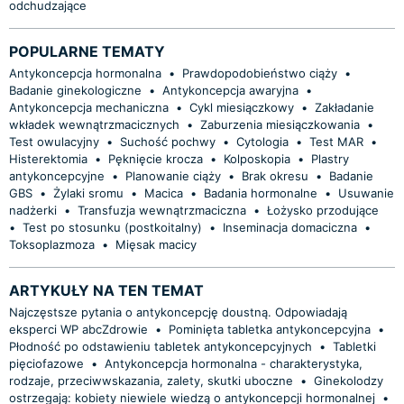
odchudzające
POPULARNE TEMATY
Antykoncepcja hormonalna
•
Prawdopodobieństwo ciąży
•
Badanie ginekologiczne
•
Antykoncepcja awaryjna
•
Antykoncepcja mechaniczna
•
Cykl miesiączkowy
•
Zakładanie
wkładek wewnątrzmacicznych
•
Zaburzenia miesiączkowania
•
Test owulacyjny
•
Suchość pochwy
•
Cytologia
•
Test MAR
•
Histerektomia
•
Pęknięcie krocza
•
Kolposkopia
•
Plastry
antykoncepcyjne
•
Planowanie ciąży
•
Brak okresu
•
Badanie
GBS
•
Żylaki sromu
•
Macica
•
Badania hormonalne
•
Usuwanie
nadżerki
•
Transfuzja wewnątrzmaciczna
•
Łożysko przodujące
•
Test po stosunku (postkoitalny)
•
Inseminacja domaciczna
•
Toksoplazmoza
•
Mięsak macicy
ARTYKUŁY NA TEN TEMAT
Najczęstsze pytania o antykoncepcję doustną. Odpowiadają
eksperci WP abcZdrowie
•
Pominięta tabletka antykoncepcyjna
•
Płodność po odstawieniu tabletek antykoncepcyjnych
•
Tabletki
pięciofazowe
•
Antykoncepcja hormonalna - charakterystyka,
rodzaje, przeciwwskazania, zalety, skutki uboczne
•
Ginekolodzy
ostrzegają: kobiety niewiele wiedzą o antykoncepcji hormonalnej
•