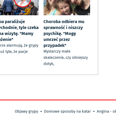
pa paraliżuje
Choroba odbiera mu
ychodnie, tyle czeka
sprawność i niszczy
 na wizytę. "Mamy
psychikę. "Mogę
ężenie"
umrzeć przez
przypadek"
rze alarmują, że grypy
Wystarczy małe
już tyle, że pacje
skaleczenie, czy silniejszy
dotyk,
Objawy grypy
•
Domowe sposoby na katar
•
Angina - o