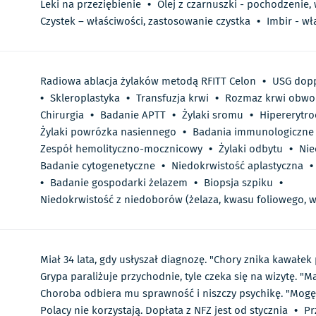
Leki na przeziębienie
•
Olej z czarnuszki - pochodzenie,
Czystek – właściwości, zastosowanie czystka
•
Imbir - wł
Radiowa ablacja żylaków metodą RFITT Celon
•
USG dopp
•
Skleroplastyka
•
Transfuzja krwi
•
Rozmaz krwi obwo
Chirurgia
•
Badanie APTT
•
Żylaki sromu
•
Hipererytro
Żylaki powrózka nasiennego
•
Badania immunologiczne
Zespół hemolityczno-mocznicowy
•
Żylaki odbytu
•
Nie
Badanie cytogenetyczne
•
Niedokrwistość aplastyczna
•
•
Badanie gospodarki żelazem
•
Biopsja szpiku
•
Niedokrwistość z niedoborów (żelaza, kwasu foliowego, w
Miał 34 lata, gdy usłyszał diagnozę. "Chory znika kawałe
Grypa paraliżuje przychodnie, tyle czeka się na wizytę. "
Choroba odbiera mu sprawność i niszczy psychikę. "Mog
Polacy nie korzystają. Dopłata z NFZ jest od stycznia
•
Pr