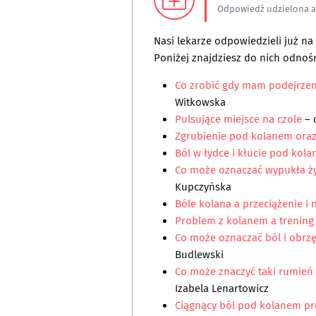
Odpowiedź udzielona 
Nasi lekarze odpowiedzieli już n
Poniżej znajdziesz do nich odnośn
Co zrobić gdy mam podejrzen
Witkowska
Pulsujące miejsce na czole
–
Zgrubienie pod kolanem oraz
Ból w łydce i kłucie pod kol
Co może oznaczać wypukła ż
Kupczyńska
Bóle kolana a przeciążenie i 
Problem z kolanem a trening
Co może oznaczać ból i obrz
Budlewski
Co może znaczyć taki rumień
Izabela Lenartowicz
Ciągnący ból pod kolanem pr