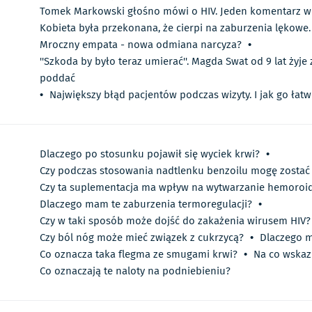
Tomek Markowski głośno mówi o HIV. Jeden komentarz w
Kobieta była przekonana, że cierpi na zaburzenia lękowe.
Mroczny empata - nowa odmiana narcyza?
•
''Szkoda by było teraz umierać''. Magda Swat od 9 lat żyje 
poddać
•
Największy błąd pacjentów podczas wizyty. I jak go łat
Dlaczego po stosunku pojawił się wyciek krwi?
•
Czy podczas stosowania nadtlenku benzoilu mogę zostać
Czy ta suplementacja ma wpływ na wytwarzanie hemoroi
Dlaczego mam te zaburzenia termoregulacji?
•
Czy w taki sposób może dojść do zakażenia wirusem HIV?
Czy ból nóg może mieć związek z cukrzycą?
•
Dlaczego m
Co oznacza taka flegma ze smugami krwi?
•
Na co wskaz
Co oznaczają te naloty na podniebieniu?