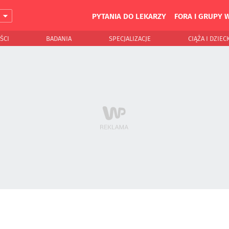
PYTANIA DO LEKARZY
FORA I GRUPY 
J
ŚCI
BADANIA
SPECJALIZACJE
CIĄŻA I DZIEC