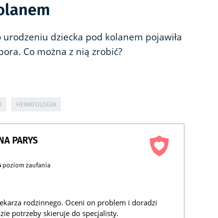
olanem
o urodzeniu dziecka pod kolanem pojawiła
pora. Co można z nią zrobić?
I
HEMATOLOGIA
NA PARYS
6
poziom zaufania
ekarza rodzinnego. Oceni on problem i doradzi
e potrzeby skieruje do specjalisty.