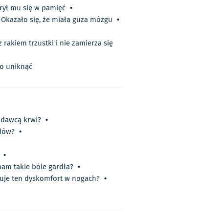
rył mu się w pamięć
•
 Okazało się, że miała guza mózgu
•
z rakiem trzustki i nie zamierza się
wo uniknąć
 dawcą krwi?
•
dów?
•
•
am takie bóle gardła?
•
uje ten dyskomfort w nogach?
•