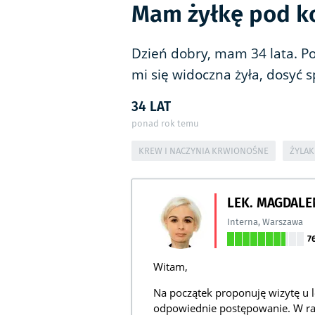
Mam żyłkę pod k
Dzień dobry, mam 34 lata. P
mi się widoczna żyła, dosyć s
34 LAT
ponad rok temu
KREW I NACZYNIA KRWIONOŚNE
ŻYLAK
LEK. MAGDALE
Interna
,
Warszawa
7
Witam,
Na początek proponuję wizytę u l
odpowiednie postępowanie. W razi