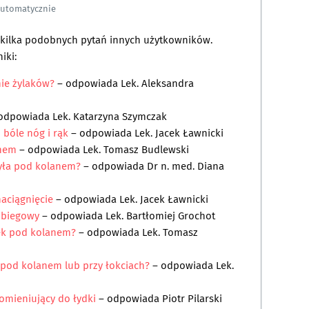
automatycznie
a kilka podobnych pytań innych użytkowników.
iki:
ie żylaków?
– odpowiada
Lek. Aleksandra
 odpowiada
Lek. Katarzyna Szymczak
 bóle nóg i rąk
– odpowiada
Lek. Jacek Ławnicki
anem
– odpowiada
Lek. Tomasz Budlewski
yła pod kolanem?
– odpowiada
Dr n. med. Diana
naciągnięcie
– odpowiada
Lek. Jacek Ławnicki
 biegowy
– odpowiada
Lek. Bartłomiej Grochot
ęk pod kolanem?
– odpowiada
Lek. Tomasz
 pod kolanem lub przy łokciach?
– odpowiada
Lek.
omieniujący do łydki
– odpowiada
Piotr Pilarski