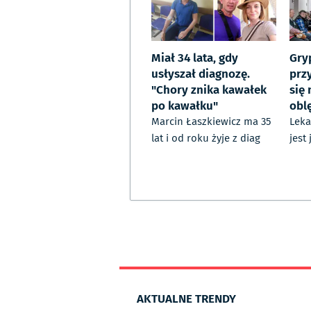
Miał 34 lata, gdy
Gry
usłyszał diagnozę.
prz
"Chory znika kawałek
się
po kawałku"
obl
Marcin Łaszkiewicz ma 35
Leka
lat i od roku żyje z diag
jest 
AKTUALNE TRENDY