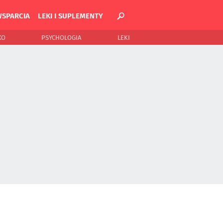
WSPARCIA
LEKI I SUPLEMENTY
KO
PSYCHOLOGIA
LEKI