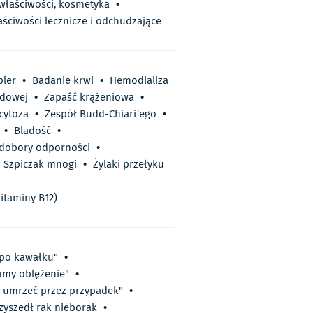
 właściwości, kosmetyka
•
aściwości lecznicze i odchudzające
ler
•
Badanie krwi
•
Hemodializa
dowej
•
Zapaść krążeniowa
•
cytoza
•
Zespół Budd-Chiari'ego
•
•
Bladość
•
dobory odporności
•
Szpiczak mnogi
•
Żylaki przełyku
itaminy B12)
k po kawałku"
•
Mamy oblężenie"
•
ę umrzeć przez przypadek"
•
zyszedł rak nieborak
•