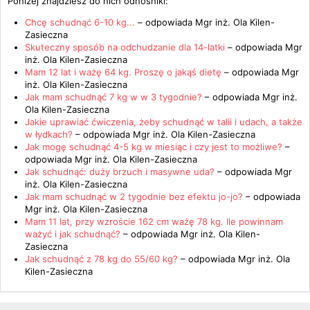
Poniżej znajdziesz do nich odnośniki:
Chcę schudnąć 6-10 kg...
– odpowiada
Mgr inż. Ola Kilen-
Zasieczna
Skuteczny sposób na odchudzanie dla 14-latki
– odpowiada
Mgr
inż. Ola Kilen-Zasieczna
Mam 12 lat i ważę 64 kg. Proszę o jakąś dietę
– odpowiada
Mgr
inż. Ola Kilen-Zasieczna
Jak mam schudnąć 7 kg w w 3 tygodnie?
– odpowiada
Mgr inż.
Ola Kilen-Zasieczna
Jakie uprawiać ćwiczenia, żeby schudnąć w talii i udach, a także
w łydkach?
– odpowiada
Mgr inż. Ola Kilen-Zasieczna
Jak mogę schudnąć 4-5 kg w miesiąc i czy jest to możliwe?
–
odpowiada
Mgr inż. Ola Kilen-Zasieczna
Jak schudnąć: duży brzuch i masywne uda?
– odpowiada
Mgr
inż. Ola Kilen-Zasieczna
Jak mam schudnąć w 2 tygodnie bez efektu jo-jo?
– odpowiada
Mgr inż. Ola Kilen-Zasieczna
Mam 11 lat, przy wzroście 162 cm ważę 78 kg. Ile powinnam
ważyć i jak schudnąć?
– odpowiada
Mgr inż. Ola Kilen-
Zasieczna
Jak schudnąć z 78 kg do 55/60 kg?
– odpowiada
Mgr inż. Ola
Kilen-Zasieczna