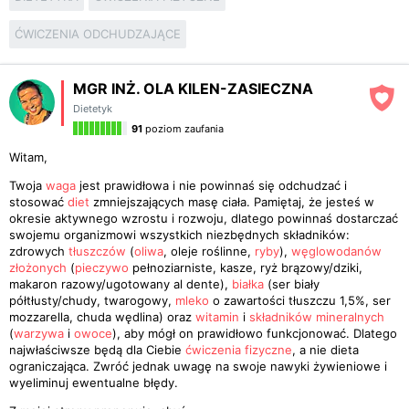
ĆWICZENIA ODCHUDZAJĄCE
MGR INŻ. OLA KILEN-ZASIECZNA
Dietetyk
91
poziom zaufania
Witam,
Twoja
waga
jest prawidłowa i nie powinnaś się odchudzać i
stosować
diet
zmniejszających masę ciała. Pamiętaj, że jesteś w
okresie aktywnego wzrostu i rozwoju, dlatego powinnaś dostarczać
swojemu organizmowi wszystkich niezbędnych składników:
zdrowych
tłuszczów
(
oliwa
, oleje roślinne,
ryby
),
węglowodanów
złożonych
(
pieczywo
pełnoziarniste, kasze, ryż brązowy/dziki,
makaron razowy/ugotowany al dente),
białka
(ser biały
półtłusty/chudy, twarogowy,
mleko
o zawartości tłuszczu 1,5%, ser
mozzarella, chuda wędlina) oraz
witamin
i
składników mineralnych
(
warzywa
i
owoce
), aby mógł on prawidłowo funkcjonować. Dlatego
najwłaściwsze będą dla Ciebie
ćwiczenia fizyczne
, a nie dieta
ograniczająca. Zwróć jednak uwagę na swoje nawyki żywieniowe i
wyeliminuj ewentualne błędy.