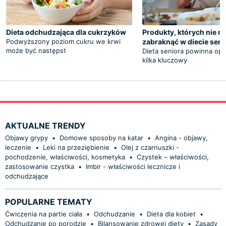
Dieta odchudzająca dla cukrzyków
Produkty, których nie 
Podwyższony poziom cukru we krwi
zabraknąć w diecie seni
może być następst
Dieta seniora powinna opie
kilka kluczowy
AKTUALNE TRENDY
Objawy grypy
•
Domowe sposoby na katar
•
Angina - objawy,
leczenie
•
Leki na przeziębienie
•
Olej z czarnuszki -
pochodzenie, właściwości, kosmetyka
•
Czystek – właściwości,
zastosowanie czystka
•
Imbir - właściwości lecznicze i
odchudzające
POPULARNE TEMATY
Ćwiczenia na partie ciała
•
Odchudzanie
•
Dieta dla kobiet
•
Odchudzanie po porodzie
•
Bilansowanie zdrowej diety
•
Zasady