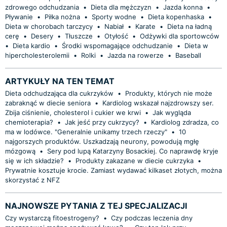
zdrowego odchudzania
•
Dieta dla mężczyzn
•
Jazda konna
•
Pływanie
•
Piłka nożna
•
Sporty wodne
•
Dieta kopenhaska
•
Dieta w chorobach tarczycy
•
Nabiał
•
Karate
•
Dieta na ładną
cerę
•
Desery
•
Tłuszcze
•
Otyłość
•
Odżywki dla sportowców
•
Dieta kardio
•
Środki wspomagające odchudzanie
•
Dieta w
hipercholesterolemii
•
Rolki
•
Jazda na rowerze
•
Baseball
ARTYKUŁY NA TEN TEMAT
Dieta odchudzająca dla cukrzyków
•
Produkty, których nie może
zabraknąć w diecie seniora
•
Kardiolog wskazał najzdrowszy ser.
Zbija ciśnienie, cholesterol i cukier we krwi
•
Jak wygląda
chemioterapia?
•
Jak jeść przy cukrzycy?
•
Kardiolog zdradza, co
ma w lodówce. "Generalnie unikamy trzech rzeczy"
•
10
najgorszych produktów. Uszkadzają neurony, powodują mgłę
mózgową
•
Sery pod lupą Katarzyny Bosackiej. Co naprawdę kryje
się w ich składzie?
•
Produkty zakazane w diecie cukrzyka
•
Prywatnie kosztuje krocie. Zamiast wydawać kilkaset złotych, można
skorzystać z NFZ
NAJNOWSZE PYTANIA Z TEJ SPECJALIZACJI
Czy wystarczą fitoestrogeny?
•
Czy podczas leczenia dny