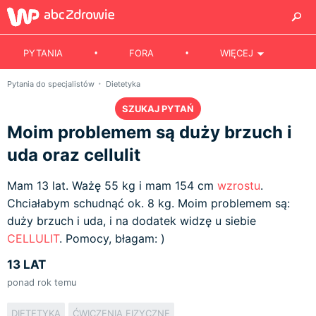
PYTANIA
FORA
WIĘCEJ
Pytania do specjalistów
Dietetyka
SZUKAJ PYTAŃ
Moim problemem są duży brzuch i
uda oraz cellulit
Mam 13 lat. Ważę 55 kg i mam 154 cm
wzrostu
.
Chciałabym schudnąć ok. 8 kg. Moim problemem są:
duży brzuch i uda, i na dodatek widzę u siebie
CELLULIT
. Pomocy, błagam: )
13 LAT
ponad rok temu
DIETETYKA
ĆWICZENIA FIZYCZNE