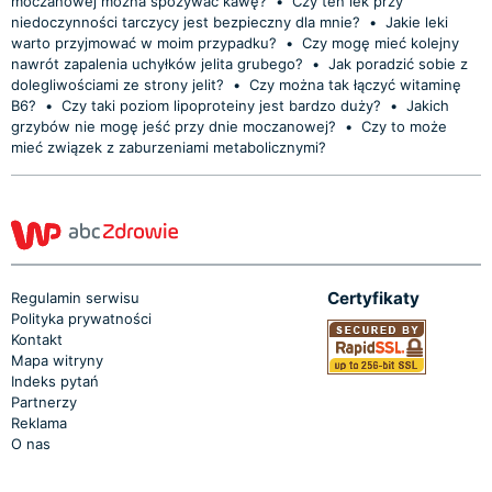
moczanowej można spożywać kawę?
•
Czy ten lek przy
niedoczynności tarczycy jest bezpieczny dla mnie?
•
Jakie leki
warto przyjmować w moim przypadku?
•
Czy mogę mieć kolejny
nawrót zapalenia uchyłków jelita grubego?
•
Jak poradzić sobie z
dolegliwościami ze strony jelit?
•
Czy można tak łączyć witaminę
B6?
•
Czy taki poziom lipoproteiny jest bardzo duży?
•
Jakich
grzybów nie mogę jeść przy dnie moczanowej?
•
Czy to może
mieć związek z zaburzeniami metabolicznymi?
Certyfikaty
Regulamin serwisu
Polityka prywatności
Kontakt
Mapa witryny
Indeks pytań
Partnerzy
Reklama
O nas