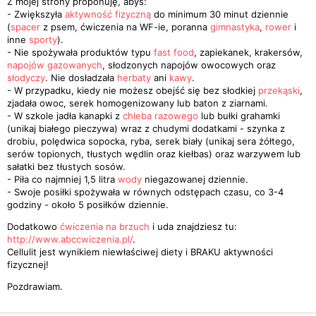
Z mojej strony proponuję, abyś:
- Zwiększyła
aktywność fizyczną
do minimum 30 minut dziennie
(
spacer
z psem, ćwiczenia na WF-ie, poranna
gimnastyka
,
rower
i
inne
sporty
).
- Nie spożywała produktów typu
fast food
, zapiekanek, krakersów,
napojów gazowanych
, słodzonych napojów owocowych oraz
słodyczy
. Nie dosładzała
herbaty
ani
kawy
.
- W przypadku, kiedy nie możesz obejść się bez słodkiej
przekąski
,
zjadała owoc, serek homogenizowany lub baton z ziarnami.
- W szkole jadła kanapki z
chleba razowego
lub bułki grahamki
(unikaj białego pieczywa) wraz z chudymi dodatkami - szynka z
drobiu, polędwica sopocka, ryba, serek biały (unikaj sera żółtego,
serów topionych, tłustych wędlin oraz kiełbas) oraz warzywem lub
sałatki bez tłustych sosów.
- Piła co najmniej 1,5 litra
wody
niegazowanej dziennie.
- Swoje posiłki spożywała w równych odstępach czasu, co 3-4
godziny - około 5 posiłków dziennie.
Dodatkowo
ćwiczenia na brzuch
i uda znajdziesz tu:
http://www.abccwiczenia.pl/
.
Cellulit jest wynikiem niewłaściwej diety i BRAKU aktywności
fizycznej!
Pozdrawiam.