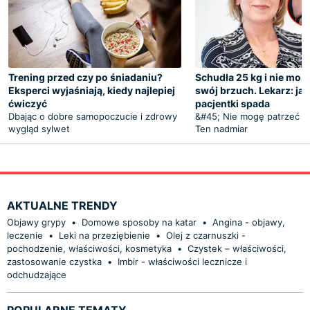
Trening przed czy po śniadaniu?
Schudła 25 kg i nie moż
Eksperci wyjaśniają, kiedy najlepiej
swój brzuch. Lekarz: ja
ćwiczyć
pacjentki spada
Dbając o dobre samopoczucie i zdrowy
&#45; Nie mogę patrzeć n
wygląd sylwet
Ten nadmiar
AKTUALNE TRENDY
Objawy grypy
•
Domowe sposoby na katar
•
Angina - objawy,
leczenie
•
Leki na przeziębienie
•
Olej z czarnuszki -
pochodzenie, właściwości, kosmetyka
•
Czystek – właściwości,
zastosowanie czystka
•
Imbir - właściwości lecznicze i
odchudzające
POPULARNE TEMATY