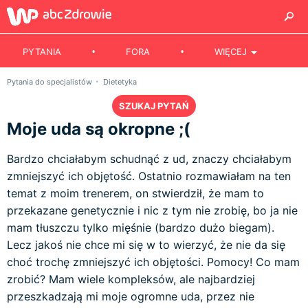
PYTANIA
FORA
WIĘCEJ
Pytania do specjalistów
Dietetyka
SZUKAJ PYTAŃ
Moje uda są okropne ;(
Bardzo chciałabym schudnąć z ud, znaczy chciałabym
zmniejszyć ich objętość. Ostatnio rozmawiałam na ten
temat z moim trenerem, on stwierdził, że mam to
przekazane genetycznie i nic z tym nie zrobię, bo ja nie
mam tłuszczu tylko mięśnie (bardzo dużo biegam).
Lecz jakoś nie chce mi się w to wierzyć, że nie da się
choć trochę zmniejszyć ich objętości. Pomocy! Co mam
zrobić? Mam wiele kompleksów, ale najbardziej
przeszkadzają mi moje ogromne uda, przez nie