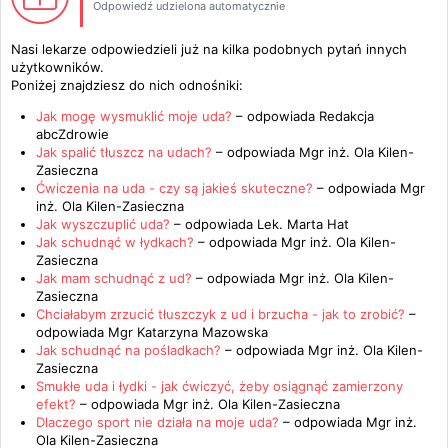
Odpowiedź udzielona automatycznie
Nasi lekarze odpowiedzieli już na kilka podobnych pytań innych
użytkowników.
Poniżej znajdziesz do nich odnośniki:
Jak mogę wysmuklić moje uda?
– odpowiada
Redakcja
abcZdrowie
Jak spalić tłuszcz na udach?
– odpowiada
Mgr inż. Ola Kilen-
Zasieczna
Ćwiczenia na uda - czy są jakieś skuteczne?
– odpowiada
Mgr
inż. Ola Kilen-Zasieczna
Jak wyszczuplić uda?
– odpowiada
Lek. Marta Hat
Jak schudnąć w łydkach?
– odpowiada
Mgr inż. Ola Kilen-
Zasieczna
Jak mam schudnąć z ud?
– odpowiada
Mgr inż. Ola Kilen-
Zasieczna
Chciałabym zrzucić tłuszczyk z ud i brzucha - jak to zrobić?
–
odpowiada
Mgr Katarzyna Mazowska
Jak schudnąć na pośladkach?
– odpowiada
Mgr inż. Ola Kilen-
Zasieczna
Smukłe uda i łydki - jak ćwiczyć, żeby osiągnąć zamierzony
efekt?
– odpowiada
Mgr inż. Ola Kilen-Zasieczna
Dlaczego sport nie działa na moje uda?
– odpowiada
Mgr inż.
Ola Kilen-Zasieczna