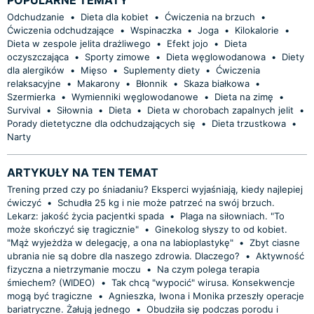
Odchudzanie
•
Dieta dla kobiet
•
Ćwiczenia na brzuch
•
Ćwiczenia odchudzające
•
Wspinaczka
•
Joga
•
Kilokalorie
•
Dieta w zespole jelita drażliwego
•
Efekt jojo
•
Dieta
oczyszczająca
•
Sporty zimowe
•
Dieta węglowodanowa
•
Diety
dla alergików
•
Mięso
•
Suplementy diety
•
Ćwiczenia
relaksacyjne
•
Makarony
•
Błonnik
•
Skaza białkowa
•
Szermierka
•
Wymienniki węglowodanowe
•
Dieta na zimę
•
Survival
•
Siłownia
•
Dieta
•
Dieta w chorobach zapalnych jelit
•
Porady dietetyczne dla odchudzających się
•
Dieta trzustkowa
•
Narty
ARTYKUŁY NA TEN TEMAT
Trening przed czy po śniadaniu? Eksperci wyjaśniają, kiedy najlepiej
ćwiczyć
•
Schudła 25 kg i nie może patrzeć na swój brzuch.
Lekarz: jakość życia pacjentki spada
•
Plaga na siłowniach. "To
może skończyć się tragicznie"
•
Ginekolog słyszy to od kobiet.
"Mąż wyjeżdża w delegację, a ona na labioplastykę"
•
Zbyt ciasne
ubrania nie są dobre dla naszego zdrowia. Dlaczego?
•
Aktywność
fizyczna a nietrzymanie moczu
•
Na czym polega terapia
śmiechem? (WIDEO)
•
Tak chcą "wypocić" wirusa. Konsekwencje
mogą być tragiczne
•
Agnieszka, Iwona i Monika przeszły operacje
bariatryczne. Żałują jednego
•
Obudziła się podczas porodu i