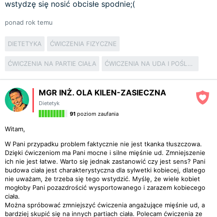
wstydzę się nosić obcisłe spodnie;(
ponad rok temu
DIETETYKA
ĆWICZENIA FIZYCZNE
ĆWICZENIA NA PARTIE CIAŁA
ĆWICZENIA NA UDA I POŚLADKI
MGR INŻ. OLA KILEN-ZASIECZNA
Dietetyk
91
poziom zaufania
Witam,
W Pani przypadku problem faktycznie nie jest tkanka tłuszczowa.
Dzięki ćwiczeniom ma Pani mocne i silne mięśnie ud. Zmniejszenie
ich nie jest łatwe. Warto się jednak zastanowić czy jest sens? Pani
budowa ciała jest charakterystyczna dla sylwetki kobiecej, dlatego
nie uważam, że trzeba się tego wstydzić. Myślę, że wiele kobiet
mogłoby Pani pozazdrościć wysportowanego i zarazem kobiecego
ciała.
Można spróbować zmniejszyć ćwiczenia angażujące mięśnie ud, a
bardziej skupić się na innych partiach ciała. Polecam ćwiczenia ze