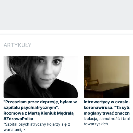
ARTYKUŁY
"Przeszłam przez depresję, byłam w
Introwertycy w czasie e
szpitalu psychiatrycznym".
koronawirusa. "Ta sytua
Rozmowa z Martą Kieniuk Mędralą
mogłaby trwać znacznie
#ZdrowaPolka
Izolacja, samotność i brak
towarzyskich.
"Szpital psychiatryczny kojarzy się z
wariatami, k