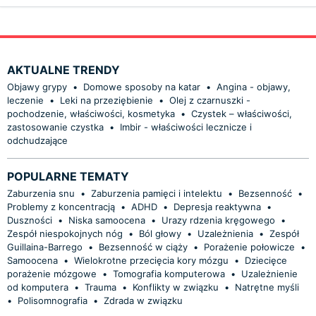
AKTUALNE TRENDY
Objawy grypy
•
Domowe sposoby na katar
•
Angina - objawy,
leczenie
•
Leki na przeziębienie
•
Olej z czarnuszki -
pochodzenie, właściwości, kosmetyka
•
Czystek – właściwości,
zastosowanie czystka
•
Imbir - właściwości lecznicze i
odchudzające
POPULARNE TEMATY
Zaburzenia snu
•
Zaburzenia pamięci i intelektu
•
Bezsenność
•
Problemy z koncentracją
•
ADHD
•
Depresja reaktywna
•
Duszności
•
Niska samoocena
•
Urazy rdzenia kręgowego
•
Zespół niespokojnych nóg
•
Ból głowy
•
Uzależnienia
•
Zespół
Guillaina-Barrego
•
Bezsenność w ciąży
•
Porażenie połowicze
•
Samoocena
•
Wielokrotne przecięcia kory mózgu
•
Dziecięce
porażenie mózgowe
•
Tomografia komputerowa
•
Uzależnienie
od komputera
•
Trauma
•
Konflikty w związku
•
Natrętne myśli
•
Polisomnografia
•
Zdrada w związku