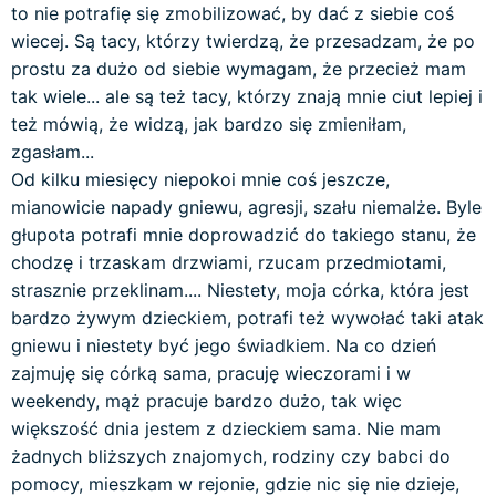
to nie potrafię się zmobilizować, by dać z siebie coś
wiecej. Są tacy, którzy twierdzą, że przesadzam, że po
prostu za dużo od siebie wymagam, że przecież mam
tak wiele... ale są też tacy, którzy znają mnie ciut lepiej i
też mówią, że widzą, jak bardzo się zmieniłam,
zgasłam...
Od kilku miesięcy niepokoi mnie coś jeszcze,
mianowicie napady gniewu, agresji, szału niemalże. Byle
głupota potrafi mnie doprowadzić do takiego stanu, że
chodzę i trzaskam drzwiami, rzucam przedmiotami,
strasznie przeklinam.... Niestety, moja córka, która jest
bardzo żywym dzieckiem, potrafi też wywołać taki atak
gniewu i niestety być jego świadkiem. Na co dzień
zajmuję się córką sama, pracuję wieczorami i w
weekendy, mąż pracuje bardzo dużo, tak więc
większość dnia jestem z dzieckiem sama. Nie mam
żadnych bliższych znajomych, rodziny czy babci do
pomocy, mieszkam w rejonie, gdzie nic się nie dzieje,