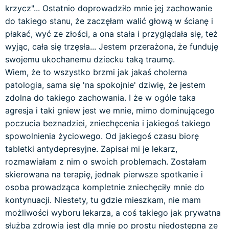
krzycz"... Ostatnio doprowadziło mnie jej zachowanie
do takiego stanu, że zaczęłam walić głową w ścianę i
płakać, wyć ze złości, a ona stała i przyglądała się, też
wyjąc, cała się trzęsła... Jestem przerażona, że funduję
swojemu ukochanemu dziecku taką traumę.
Wiem, że to wszystko brzmi jak jakaś cholerna
patologia, sama się 'na spokojnie' dziwię, że jestem
zdolna do takiego zachowania. I że w ogóle taka
agresja i taki gniew jest we mnie, mimo dominującego
poczucia beznadziei, zniechęcenia i jakiegoś takiego
spowolnienia życiowego. Od jakiegoś czasu biorę
tabletki antydepresyjne. Zapisał mi je lekarz,
rozmawiałam z nim o swoich problemach. Zostałam
skierowana na terapię, jednak pierwsze spotkanie i
osoba prowadząca kompletnie zniechęciły mnie do
kontynuacji. Niestety, tu gdzie mieszkam, nie mam
możliwości wyboru lekarza, a coś takiego jak prywatna
służba zdrowia jest dla mnie po prostu niedostępna ze