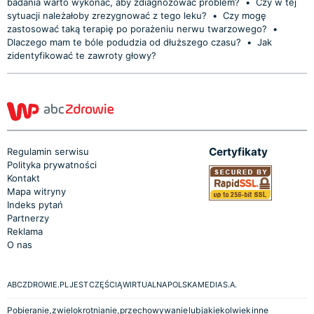
badania warto wykonać, aby zdiagnozować problem?
•
Czy w tej
sytuacji należałoby zrezygnować z tego leku?
•
Czy mogę
zastosować taką terapię po porażeniu nerwu twarzowego?
•
Dlaczego mam te bóle podudzia od dłuższego czasu?
•
Jak
zidentyfikować te zawroty głowy?
Certyfikaty
Regulamin serwisu
Polityka prywatności
Kontakt
Mapa witryny
Indeks pytań
Partnerzy
Reklama
O nas
ABCZDROWIE.PL JEST CZĘŚCIĄ WIRTUALNA POLSKA MEDIA S.A.
Pobieranie, zwielokrotnianie, przechowywanie lub jakiekolwiek inne