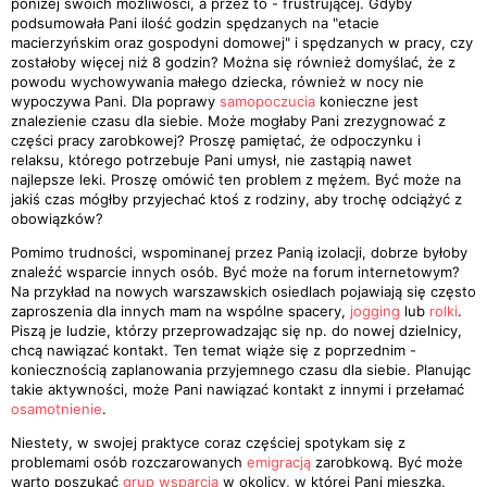
poniżej swoich możliwości, a przez to - frustrującej. Gdyby
podsumowała Pani ilość godzin spędzanych na "etacie
macierzyńskim oraz gospodyni domowej" i spędzanych w pracy, czy
zostałoby więcej niż 8 godzin? Można się również domyślać, że z
powodu wychowywania małego dziecka, również w nocy nie
wypoczywa Pani. Dla poprawy
samopoczucia
konieczne jest
znalezienie czasu dla siebie. Może mogłaby Pani zrezygnować z
części pracy zarobkowej? Proszę pamiętać, że odpoczynku i
relaksu, którego potrzebuje Pani umysł, nie zastąpią nawet
najlepsze leki. Proszę omówić ten problem z mężem. Być może na
jakiś czas mógłby przyjechać ktoś z rodziny, aby trochę odciążyć z
obowiązków?
Pomimo trudności, wspominanej przez Panią izolacji, dobrze byłoby
znaleźć wsparcie innych osób. Być może na forum internetowym?
Na przykład na nowych warszawskich osiedlach pojawiają się często
zaproszenia dla innych mam na wspólne spacery,
jogging
lub
rolki
.
Piszą je ludzie, którzy przeprowadzając się np. do nowej dzielnicy,
chcą nawiązać kontakt. Ten temat wiąże się z poprzednim -
koniecznością zaplanowania przyjemnego czasu dla siebie. Planując
takie aktywności, może Pani nawiązać kontakt z innymi i przełamać
osamotnienie
.
Niestety, w swojej praktyce coraz częściej spotykam się z
problemami osób rozczarowanych
emigracją
zarobkową. Być może
warto poszukać
grup wsparcia
w okolicy, w której Pani mieszka.