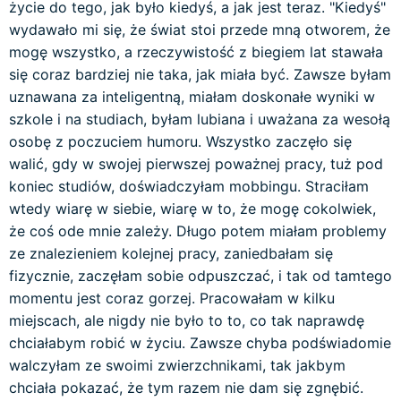
życie do tego, jak było kiedyś, a jak jest teraz. "Kiedyś"
wydawało mi się, że świat stoi przede mną otworem, że
mogę wszystko, a rzeczywistość z biegiem lat stawała
się coraz bardziej nie taka, jak miała być. Zawsze byłam
uznawana za inteligentną, miałam doskonałe wyniki w
szkole i na studiach, byłam lubiana i uważana za wesołą
osobę z poczuciem humoru. Wszystko zaczęło się
walić, gdy w swojej pierwszej poważnej pracy, tuż pod
koniec studiów, doświadczyłam mobbingu. Straciłam
wtedy wiarę w siebie, wiarę w to, że mogę cokolwiek,
że coś ode mnie zależy. Długo potem miałam problemy
ze znalezieniem kolejnej pracy, zaniedbałam się
fizycznie, zaczęłam sobie odpuszczać, i tak od tamtego
momentu jest coraz gorzej. Pracowałam w kilku
miejscach, ale nigdy nie było to to, co tak naprawdę
chciałabym robić w życiu. Zawsze chyba podświadomie
walczyłam ze swoimi zwierzchnikami, tak jakbym
chciała pokazać, że tym razem nie dam się zgnębić.