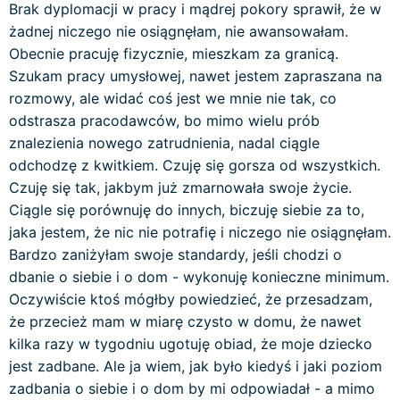
Brak dyplomacji w pracy i mądrej pokory sprawił, że w
żadnej niczego nie osiągnęłam, nie awansowałam.
Obecnie pracuję fizycznie, mieszkam za granicą.
Szukam pracy umysłowej, nawet jestem zapraszana na
rozmowy, ale widać coś jest we mnie nie tak, co
odstrasza pracodawców, bo mimo wielu prób
znalezienia nowego zatrudnienia, nadal ciągle
odchodzę z kwitkiem. Czuję się gorsza od wszystkich.
Czuję się tak, jakbym już zmarnowała swoje życie.
Ciągle się porównuję do innych, biczuję siebie za to,
jaka jestem, że nic nie potrafię i niczego nie osiągnęłam.
Bardzo zaniżyłam swoje standardy, jeśli chodzi o
dbanie o siebie i o dom - wykonuję konieczne minimum.
Oczywiście ktoś mógłby powiedzieć, że przesadzam,
że przecież mam w miarę czysto w domu, że nawet
kilka razy w tygodniu ugotuję obiad, że moje dziecko
jest zadbane. Ale ja wiem, jak było kiedyś i jaki poziom
zadbania o siebie i o dom by mi odpowiadał - a mimo