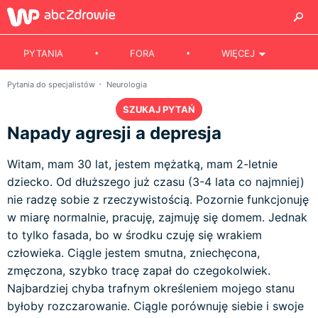
PYTANIA
FORA
WIĘCEJ
Pytania do specjalistów
Neurologia
SZUKAJ PYTAŃ
Napady agresji a depresja
Witam, mam 30 lat, jestem mężatką, mam 2-letnie
dziecko. Od dłuższego już czasu (3-4 lata co najmniej)
nie radzę sobie z rzeczywistością. Pozornie funkcjonuję
w miarę normalnie, pracuję, zajmuję się domem. Jednak
to tylko fasada, bo w środku czuję się wrakiem
człowieka. Ciągle jestem smutna, zniechęcona,
zmęczona, szybko tracę zapał do czegokolwiek.
Najbardziej chyba trafnym określeniem mojego stanu
byłoby rozczarowanie. Ciągle porównuję siebie i swoje