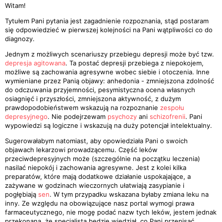
Witam!
Tytułem Pani pytania jest zagadnienie rozpoznania, stąd postaram
się odpowiedzieć w pierwszej kolejności na Pani wątpliwości co do
diagnozy.
Jednym z możliwych scenariuszy przebiegu depresji może być tzw.
depresja agitowana
. Ta postać depresji przebiega z niepokojem,
możliwe są zachowania agresywne wobec siebie i otoczenia. Inne
wymieniane przez Panią objawy: anhedonia - zmniejszona zdolność
do odczuwania przyjemności, pesymistyczna ocena własnych
osiagnięć i przyszłości, zmniejszona aktywność, z dużym
prawdopodobieństwem wskazują na rozpoznanie
zespołu
depresyjnego
. Nie podejrzewam
psychozy
ani
schizofrenii
. Pani
wypowiedzi są logiczne i wskazują na duży potencjał intelektualny.
Sugerowałabym natomiast, aby opowiedziała Pani o swoich
objawach lekarzowi prowadzącemu. Część leków
przeciwdepresyjnych może (szczególnie na początku leczenia)
nasilać niepokój i zachowania agresywne. Jest z kolei kilka
preparatów, które mają dodatkowe działanie uspokajające, a
zażywane w godzinach wieczornych ułatwiają zasypianie i
pogłębiają
sen
. W tym przypadku wskazana byłaby zmiana leku na
inny. Ze względu na obowiązujące nasz portal wymogi prawa
farmaceutycznego, nie mogę podać nazw tych leków, jestem jednak
przekonana, że specjalista będzie wiedział, co Pani przepisać.