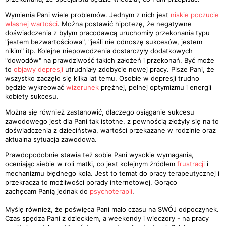
Wymienia Pani wiele problemów. Jednym z nich jest
niskie poczucie
własnej wartości
. Można postawić hipotezę, że negatywne
doświadczenia z byłym pracodawcą uruchomiły przekonania typu
"jestem bezwartościowa", "jeśli nie odnoszę sukcesów, jestem
nikim" itp. Kolejne niepowodzenia dostarczyły dodatkowych
"dowodów" na prawdziwość takich założeń i przekonań. Być może
to
objawy depresji
utrudniały zdobycie nowej pracy. Pisze Pani, że
wszystko zaczęło się kilka lat temu. Osobie w depresji trudno
będzie wykreować
wizerunek
prężnej, pełnej optymizmu i energii
kobiety sukcesu.
Można się również zastanowić, dlaczego osiąganie sukcesu
zawodowego jest dla Pani tak istotne, z pewnością złożyły się na to
doświadczenia z dzieciństwa, wartości przekazane w rodzinie oraz
aktualna sytuacja zawodowa.
Prawdopodobnie stawia też sobie Pani wysokie wymagania,
oceniając siebie w roli matki, co jest kolejnym źródłem
frustracji
i
mechanizmu błędnego koła. Jest to temat do pracy terapeutycznej i
przekracza to możliwości porady internetowej. Gorąco
zachęcam Panią jednak do
psychoterapii
.
Myślę również, że poświęca Pani mało czasu na SWÓJ odpoczynek.
Czas spędza Pani z dzieckiem, a weekendy i wieczory - na pracy