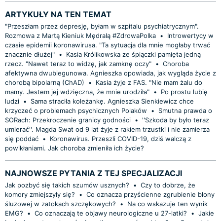
ARTYKUŁY NA TEN TEMAT
"Przeszłam przez depresję, byłam w szpitalu psychiatrycznym".
Rozmowa z Martą Kieniuk Mędralą #ZdrowaPolka
•
Introwertycy w
czasie epidemii koronawirusa. "Ta sytuacja dla mnie mogłaby trwać
znacznie dłużej"
•
Kasia Królikowska ze śpiączki pamięta jedną
rzecz. "Nawet teraz to widzę, jak zamknę oczy"
•
Choroba
afektywna dwubiegunowa. Agnieszka opowiada, jak wygląda życie z
chorobą bipolarną (ChAD)
•
Kasia żyje z FAS. "Nie mam żalu do
mamy. Jestem jej wdzięczna, że mnie urodziła"
•
Po prostu lubię
ludzi
•
Sama straciła koleżankę. Agnieszka Sienkiewicz chce
krzyczeć o problemach psychicznych Polaków
•
Smutna prawda o
SORach: Przekroczenie granicy godności
•
''Szkoda by było teraz
umierać''. Magda Swat od 9 lat żyje z rakiem trzustki i nie zamierza
się poddać
•
Koronawirus. Przeszli COVID-19, dziś walczą z
powikłaniami. Jak choroba zmieniła ich życie?
NAJNOWSZE PYTANIA Z TEJ SPECJALIZACJI
Jak pozbyć się takich szumów usznych?
•
Czy to dobrze, że
komory zmiejszyły się?
•
Co oznacza przyścienne zgrubienie błony
śluzowej w zatokach szczękowych?
•
Na co wskazuje ten wynik
EMG?
•
Co oznaczają te objawy neurologiczne u 27-latki?
•
Jakie