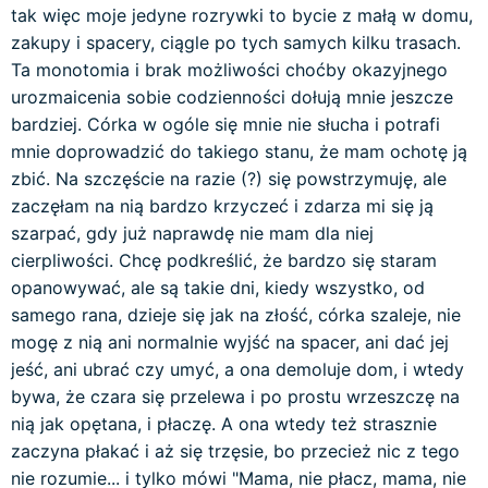
tak więc moje jedyne rozrywki to bycie z małą w domu,
zakupy i spacery, ciągle po tych samych kilku trasach.
Ta monotomia i brak możliwości choćby okazyjnego
urozmaicenia sobie codzienności dołują mnie jeszcze
bardziej. Córka w ogóle się mnie nie słucha i potrafi
mnie doprowadzić do takiego stanu, że mam ochotę ją
zbić. Na szczęście na razie (?) się powstrzymuję, ale
zaczęłam na nią bardzo krzyczeć i zdarza mi się ją
szarpać, gdy już naprawdę nie mam dla niej
cierpliwości. Chcę podkreślić, że bardzo się staram
opanowywać, ale są takie dni, kiedy wszystko, od
samego rana, dzieje się jak na złość, córka szaleje, nie
mogę z nią ani normalnie wyjść na spacer, ani dać jej
jeść, ani ubrać czy umyć, a ona demoluje dom, i wtedy
bywa, że czara się przelewa i po prostu wrzeszczę na
nią jak opętana, i płaczę. A ona wtedy też strasznie
zaczyna płakać i aż się trzęsie, bo przecież nic z tego
nie rozumie... i tylko mówi "Mama, nie płacz, mama, nie