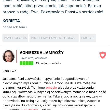
mam robić, albo przynajmniej jak zapomnieć. Bardzo
proszę o radę. Ewa. Pozdrawiam Państwa serdecznie!
KOBIETA
ponad rok temu
PSYCHOLOGIA
PROBLEMY PSYCHOLOGICZNE
EMOCJE
AGNIESZKA JAMROŻY
Psychiatra
,
Warszawa
93
poziom zaufania
Pani Ewo!
Jak sama Pani zauważyła, ,,spychanie i bagatelizowanie"
niechcianych myśli oraz tłumienie emocji na dłuższą metę nie
przynosi korzyści. Tłumione
emocje
ulegają przekształceniu i
kumulacji, wówczas w najmniej oczekiwanym momencie może dość
do ich gwałtownego ujawnienia. Taka erupcja np. gniewu, żalu w
odpowiedzi na błahą sytuację może być niezrozumiała, zupełnie
nieczytelna dla otoczenia, i stać się powodem narastających
problemów w
relacjach
z ludźmi.