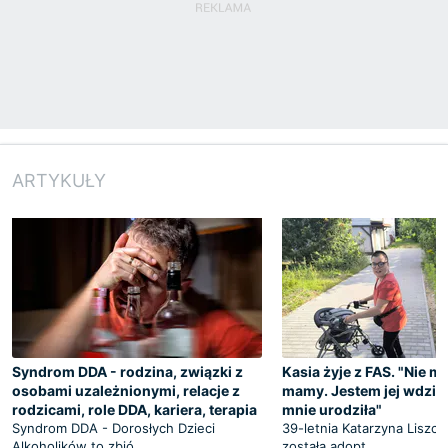
ARTYKUŁY
Syndrom DDA - rodzina, związki z
Kasia żyje z FAS. "Nie m
osobami uzależnionymi, relacje z
mamy. Jestem jej wdzię
rodzicami, role DDA, kariera, terapia
mnie urodziła"
Syndrom DDA - Dorosłych Dzieci
39-letnia Katarzyna Liszcz
Alkoholików to zbió
została adopt