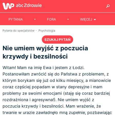
PYTANIA
FORA
WIĘCEJ
Pytania do specjalistów
Psychologia
SZUKAJ PYTAŃ
Nie umiem wyjść z poczucia
krzywdy i bezsilności
Witam! Mam na imię Ewa i jestem z Łodzi.
Postanowiłam zwrócić się do Państwa z problemem, z
którym borykam się już od kilku miesięcy, a mianowicie
coraz częściej popadam w stany depresyjne i mam
problemy ze swoimi emocjami (staję się coraz bardziej
rozdrażniona i agresywna!). Nie umiem wyjść z
poczucia krzywdy i bezsilności. Mam wrażenie, że
trwanie w urazie zawładnęło mną zupełnie, pozbawiając