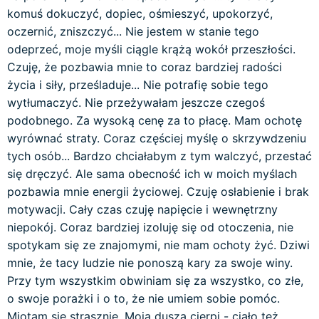
komuś dokuczyć, dopiec, ośmieszyć, upokorzyć,
oczernić, zniszczyć... Nie jestem w stanie tego
odeprzeć, moje myśli ciągle krążą wokół przeszłości.
Czuję, że pozbawia mnie to coraz bardziej radości
życia i siły, prześladuje... Nie potrafię sobie tego
wytłumaczyć. Nie przeżywałam jeszcze czegoś
podobnego. Za wysoką cenę za to płacę. Mam ochotę
wyrównać straty. Coraz częściej myślę o skrzywdzeniu
tych osób... Bardzo chciałabym z tym walczyć, przestać
się dręczyć. Ale sama obecność ich w moich myślach
pozbawia mnie energii życiowej. Czuję osłabienie i brak
motywacji. Cały czas czuję napięcie i wewnętrzny
niepokój. Coraz bardziej izoluję się od otoczenia, nie
spotykam się ze znajomymi, nie mam ochoty żyć. Dziwi
mnie, że tacy ludzie nie ponoszą kary za swoje winy.
Przy tym wszystkim obwiniam się za wszystko, co złe,
o swoje porażki i o to, że nie umiem sobie pomóc.
Miotam się strasznie. Moja dusza cierpi - ciało też.