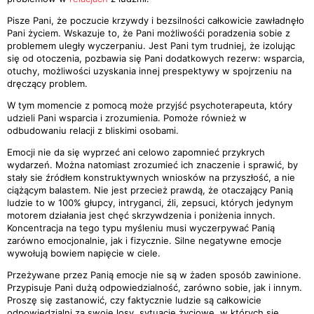
Pisze Pani, że poczucie krzywdy i bezsilności całkowicie zawładnęło
Pani życiem. Wskazuje to, że Pani możliwośći poradzenia sobie z
problemem uległy wyczerpaniu. Jest Pani tym trudniej, że izolując
się od otoczenia, pozbawia się Pani dodatkowych rezerw: wsparcia,
otuchy, możliwości uzyskania innej prespektywy w spojrzeniu na
dręczący problem.
W tym momencie z pomocą może przyjść psychoterapeuta, który
udzieli Pani wsparcia i zrozumienia. Pomoże również w
odbudowaniu relacji z bliskimi osobami.
Emocji nie da się wyprzeć ani celowo zapomnieć przykrych
wydarzeń. Można natomiast zrozumieć ich znaczenie i sprawić, by
stały sie źródłem konstruktywnych wniosków na przyszłość, a nie
ciążącym balastem. Nie jest przecież prawdą, że otaczający Panią
ludzie to w 100% głupcy, intryganci, źli, zepsuci, których jedynym
motorem działania jest chęć skrzywdzenia i poniżenia innych.
Koncentracja na tego typu myśleniu musi wyczerpywać Panią
zarówno emocjonalnie, jak i fizycznie. Silne negatywne emocje
wywołują bowiem napięcie w ciele.
Przeżywane przez Panią emocje nie są w żaden sposób zawinione.
Przypisuje Pani dużą odpowiedzialność, zarówno sobie, jak i innym.
Proszę się zastanowić, czy faktycznie ludzie są całkowicie
odpowiedzialni za swoje losy, sytuacje życiowe, w których się