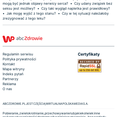
mogą być jednak objawy nerwicy serca?
•
Czy udany związek bez
seksu jest możliwy?
•
Czy taki wygląd napletka jest prawidłowy?
•
Jak mogę wyjść z tego stanu?
•
Czy w tej sytuacji należałoby
zrezygnować z tego leku?
Certyfikaty
Regulamin serwisu
Polityka prywatności
Kontakt
Mapa witryny
Indeks pytań
Partnerzy
Reklama
O nas
ABCZDROWIE.PL JEST CZĘŚCIĄ WIRTUALNA POLSKA MEDIA S.A.
Pobieranie, zwielokrotnianie, przechowywanie lub jakiekolwiek inne
wykorzystywanie treści dostępnych w niniejszym serwisie - bez względu