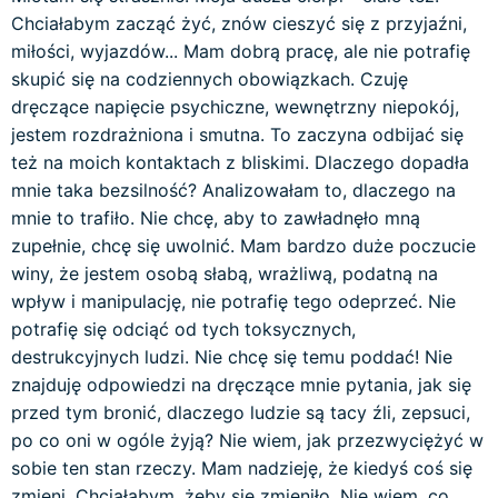
Chciałabym zacząć żyć, znów cieszyć się z przyjaźni,
miłości, wyjazdów... Mam dobrą pracę, ale nie potrafię
skupić się na codziennych obowiązkach. Czuję
dręczące napięcie psychiczne, wewnętrzny niepokój,
jestem rozdrażniona i smutna. To zaczyna odbijać się
też na moich kontaktach z bliskimi. Dlaczego dopadła
mnie taka bezsilność? Analizowałam to, dlaczego na
mnie to trafiło. Nie chcę, aby to zawładnęło mną
zupełnie, chcę się uwolnić. Mam bardzo duże poczucie
winy, że jestem osobą słabą, wrażliwą, podatną na
wpływ i manipulację, nie potrafię tego odeprzeć. Nie
potrafię się odciąć od tych toksycznych,
destrukcyjnych ludzi. Nie chcę się temu poddać! Nie
znajduję odpowiedzi na dręczące mnie pytania, jak się
przed tym bronić, dlaczego ludzie są tacy źli, zepsuci,
po co oni w ogóle żyją? Nie wiem, jak przezwyciężyć w
sobie ten stan rzeczy. Mam nadzieję, że kiedyś coś się
zmieni. Chciałabym, żeby się zmieniło. Nie wiem, co