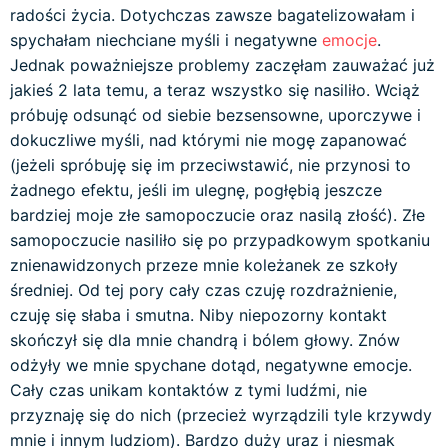
radości życia. Dotychczas zawsze bagatelizowałam i
spychałam niechciane myśli i negatywne
emocje
.
Jednak poważniejsze problemy zaczęłam zauważać już
jakieś 2 lata temu, a teraz wszystko się nasiliło. Wciąż
próbuję odsunąć od siebie bezsensowne, uporczywe i
dokuczliwe myśli, nad którymi nie mogę zapanować
(jeżeli spróbuję się im przeciwstawić, nie przynosi to
żadnego efektu, jeśli im ulegnę, pogłębią jeszcze
bardziej moje złe samopoczucie oraz nasilą złość). Złe
samopoczucie nasiliło się po przypadkowym spotkaniu
znienawidzonych przeze mnie koleżanek ze szkoły
średniej. Od tej pory cały czas czuję rozdrażnienie,
czuję się słaba i smutna. Niby niepozorny kontakt
skończył się dla mnie chandrą i bólem głowy. Znów
odżyły we mnie spychane dotąd, negatywne emocje.
Cały czas unikam kontaktów z tymi ludźmi, nie
przyznaję się do nich (przecież wyrządzili tyle krzywdy
mnie i innym ludziom). Bardzo duży uraz i niesmak