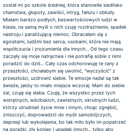
został mi po szkole średniej, która stanowiła siedlisko
chamstwa, głupoty, zawiści, intryg, fałszu i obłudy.
Miałam bardzo podłych, bezwartościowych ludzi w
klasie, na samą myśl o nich czuję rozdrażnienie, spadek
nastroju i paraliżującą niemoc. Obracałam się z
egoistami, ludźmi bez serca, osobami, które nie mają
współczucia i zrozumienia dla innych... Od tego czasu
zaczęły się moje natręctwa i nie potrafię sobie z nimi
poradzić do dziś... Cały czas odchorowuję te rany z
przeszłości, chciałabym się uwolnić, "wyczyścić" z
przeszłości, uzdrowić siebie. Te emocje nadal są tak
świeże, jakby to miało miejsce wczoraj. Mam do siebie
żal, czuję się słaba. Czuję, że wszystko przez tych
wstrętnych, wścibskich, zawistnych, okrutnych ludzi,
którzy utrudniali życie mnie i innym, chcąc zgnębić,
zniszczyć, doprowadzić do myśli samobójczych,
depresji lub wykolejenia, bo tak miło było im popatrzeć
na porażki, zły koniec i upadek innych... tylko aby