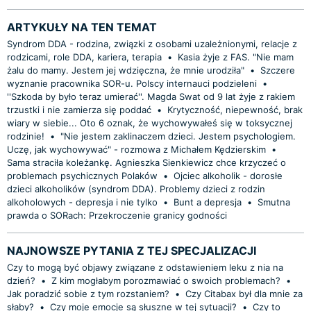
ARTYKUŁY NA TEN TEMAT
Syndrom DDA - rodzina, związki z osobami uzależnionymi, relacje z
rodzicami, role DDA, kariera, terapia
•
Kasia żyje z FAS. "Nie mam
żalu do mamy. Jestem jej wdzięczna, że mnie urodziła"
•
Szczere
wyznanie pracownika SOR-u. Polscy internauci podzieleni
•
''Szkoda by było teraz umierać''. Magda Swat od 9 lat żyje z rakiem
trzustki i nie zamierza się poddać
•
Krytyczność, niepewność, brak
wiary w siebie... Oto 6 oznak, że wychowywałeś się w toksycznej
rodzinie!
•
"Nie jestem zaklinaczem dzieci. Jestem psychologiem.
Uczę, jak wychowywać" - rozmowa z Michałem Kędzierskim
•
Sama straciła koleżankę. Agnieszka Sienkiewicz chce krzyczeć o
problemach psychicznych Polaków
•
Ojciec alkoholik - dorosłe
dzieci alkoholików (syndrom DDA). Problemy dzieci z rodzin
alkoholowych - depresja i nie tylko
•
Bunt a depresja
•
Smutna
prawda o SORach: Przekroczenie granicy godności
NAJNOWSZE PYTANIA Z TEJ SPECJALIZACJI
Czy to mogą być objawy związane z odstawieniem leku z nia na
dzień?
•
Z kim mogłabym porozmawiać o swoich problemach?
•
Jak poradzić sobie z tym rozstaniem?
•
Czy Citabax był dla mnie za
słaby?
•
Czy moje emocje są słuszne w tej sytuacji?
•
Czy to