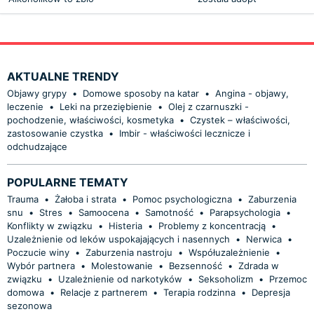
AKTUALNE TRENDY
Objawy grypy
•
Domowe sposoby na katar
•
Angina - objawy,
leczenie
•
Leki na przeziębienie
•
Olej z czarnuszki -
pochodzenie, właściwości, kosmetyka
•
Czystek – właściwości,
zastosowanie czystka
•
Imbir - właściwości lecznicze i
odchudzające
POPULARNE TEMATY
Trauma
•
Żałoba i strata
•
Pomoc psychologiczna
•
Zaburzenia
snu
•
Stres
•
Samoocena
•
Samotność
•
Parapsychologia
•
Konflikty w związku
•
Histeria
•
Problemy z koncentracją
•
Uzależnienie od leków uspokajających i nasennych
•
Nerwica
•
Poczucie winy
•
Zaburzenia nastroju
•
Współuzależnienie
•
Wybór partnera
•
Molestowanie
•
Bezsenność
•
Zdrada w
związku
•
Uzależnienie od narkotyków
•
Seksoholizm
•
Przemoc
domowa
•
Relacje z partnerem
•
Terapia rodzinna
•
Depresja
sezonowa