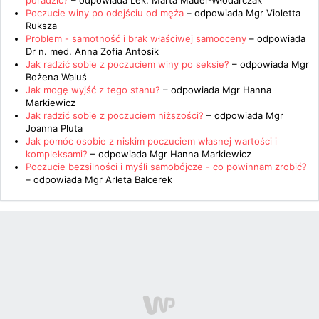
poradzić?
– odpowiada
Lek. Marta Mauer-Włodarczak
Poczucie winy po odejściu od męża
– odpowiada
Mgr Violetta
Ruksza
Problem - samotność i brak właściwej samooceny
– odpowiada
Dr n. med. Anna Zofia Antosik
Jak radzić sobie z poczuciem winy po seksie?
– odpowiada
Mgr
Bożena Waluś
Jak mogę wyjść z tego stanu?
– odpowiada
Mgr Hanna
Markiewicz
Jak radzić sobie z poczuciem niższości?
– odpowiada
Mgr
Joanna Pluta
Jak pomóc osobie z niskim poczuciem własnej wartości i
kompleksami?
– odpowiada
Mgr Hanna Markiewicz
Poczucie bezsilności i myśli samobójcze - co powinnam zrobić?
– odpowiada
Mgr Arleta Balcerek