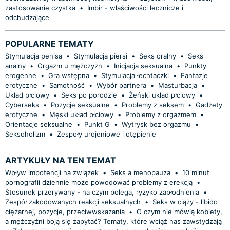
zastosowanie czystka
•
Imbir - właściwości lecznicze i
odchudzające
POPULARNE TEMATY
Stymulacja penisa
•
Stymulacja piersi
•
Seks oralny
•
Seks
analny
•
Orgazm u mężczyzn
•
Inicjacja seksualna
•
Punkty
erogenne
•
Gra wstępna
•
Stymulacja łechtaczki
•
Fantazje
erotyczne
•
Samotność
•
Wybór partnera
•
Masturbacja
•
Układ płciowy
•
Seks po porodzie
•
Żeński układ płciowy
•
Cyberseks
•
Pozycje seksualne
•
Problemy z seksem
•
Gadżety
erotyczne
•
Męski układ płciowy
•
Problemy z orgazmem
•
Orientacje seksualne
•
Punkt G
•
Wytrysk bez orgazmu
•
Seksoholizm
•
Zespoły urojeniowe i otępienie
ARTYKUŁY NA TEN TEMAT
Wpływ impotencji na związek
•
Seks a menopauza
•
10 minut
pornografii dziennie może powodować problemy z erekcją
•
Stosunek przerywany - na czym polega, ryzyko zapłodnienia
•
Zespół zakodowanych reakcji seksualnych
•
Seks w ciąży - libido
ciężarnej, pozycje, przeciwwskazania
•
O czym nie mówią kobiety,
a mężczyźni boją się zapytać? Tematy, które wciąż nas zawstydzają