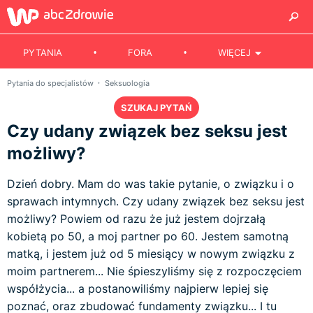
PYTANIA
FORA
WIĘCEJ
Pytania do specjalistów
Seksuologia
SZUKAJ PYTAŃ
Czy udany związek bez seksu jest
możliwy?
Dzień dobry. Mam do was takie pytanie, o związku i o
sprawach intymnych. Czy udany związek bez seksu jest
możliwy? Powiem od razu że już jestem dojrzałą
kobietą po 50, a moj partner po 60. Jestem samotną
matką, i jestem już od 5 miesiący w nowym związku z
moim partnerem... Nie śpieszyliśmy się z rozpoczęciem
współżycia... a postanowiliśmy najpierw lepiej się
poznać, oraz zbudować fundamenty związku... I tu