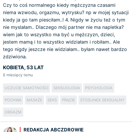
Czy to coś normalnego kiedy mężczyzna czasami
niema wzwodu, orgazmu, wytrysku? np w mojej sytuacji
kiedy ja go tam piesciłam..! 4. Nigdy w życiu też o tym
nie myslałam.. Dlaczego mój partner nie ma napletka?
wiem jak to wszystko ma być u mężczyzn, dzieci,
jestem mamą i to wszystko widziałam i robiłam.. Ale
tego nigdy jeszcze nie widziałam.. byłam nawet bardzo
zdziwiona.
KOBIETA, 53 LAT
6
miesięcy temu
UCZUCIE SAMOTNOŚCI
SEKSUOLOGIA
PSYCHOLOGIA
POCHWA
MASAŻE
SEKS
PRĄCIE
STOSUNEK SEKSUALNY
ORGAZM
REDAKCJA ABCZDROWIE