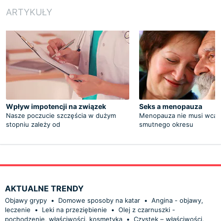
ARTYKUŁY
Wpływ impotencji na związek
Seks a menopauza
Nasze poczucie szczęścia w dużym
Menopauza nie musi wcal
stopniu zależy od
smutnego okresu
AKTUALNE TRENDY
Objawy grypy
•
Domowe sposoby na katar
•
Angina - objawy,
leczenie
•
Leki na przeziębienie
•
Olej z czarnuszki -
pochodzenie, właściwości, kosmetyka
•
Czystek – właściwości,