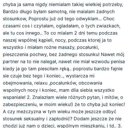
chyba ja sama nigdy niemialam takiej wielkiej potrzeby,
Bardzo długo byłam samotną, nie maialam żadnych
stosunkow, Poprostu już od tego odwyklam... Choc
czasami cos i czytałam, ogladałam, o tych zwiazkach,
ale tu cos innego.. To co mialam 2 dni temu podczas
naszej wspólnej kąpieli, nocy, podczas ktorej ja to
wszystko i miałam rożne masaży, pocałunki,
pieszczenia pochwy, bez żadnego stosunku! Nawet mój
partner na to nie nalegał, nawet nie miał wzwodu penisa
kiedy ja go tam piesciłam ręką.. poprostu bardzo fajnie
sie czuje bez tego i koniec.., wystarcza mi
obejmowania, relaxu ,pocałunków, obcowania
wspolnych nocy i koniec, mam dlia siebia wszystko
wspaniale! 2. Znalazłam wiele różnych pytan, i mitów, o
zabezpieczeniu, w moim wieku!) że to chyba już koniec!
A czy meżczyzna w tym wieku może jeszcze odbyć
stosunek seksualny i zapłodnić? Dodam jeszcze że nie
chodzi już nam o dzieci, wspólnym mieszkaniu, i td.. 3.