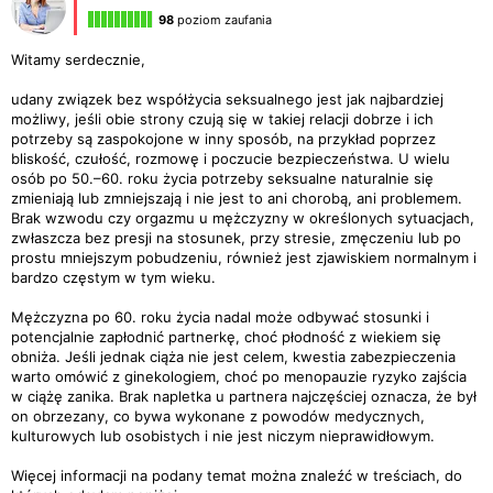
98
poziom zaufania
Witamy serdecznie,
udany związek bez współżycia seksualnego jest jak najbardziej
możliwy, jeśli obie strony czują się w takiej relacji dobrze i ich
potrzeby są zaspokojone w inny sposób, na przykład poprzez
bliskość, czułość, rozmowę i poczucie bezpieczeństwa. U wielu
osób po 50.–60. roku życia potrzeby seksualne naturalnie się
zmieniają lub zmniejszają i nie jest to ani chorobą, ani problemem.
Brak wzwodu czy orgazmu u mężczyzny w określonych sytuacjach,
zwłaszcza bez presji na stosunek, przy stresie, zmęczeniu lub po
prostu mniejszym pobudzeniu, również jest zjawiskiem normalnym i
bardzo częstym w tym wieku.
Mężczyzna po 60. roku życia nadal może odbywać stosunki i
potencjalnie zapłodnić partnerkę, choć płodność z wiekiem się
obniża. Jeśli jednak ciąża nie jest celem, kwestia zabezpieczenia
warto omówić z ginekologiem, choć po menopauzie ryzyko zajścia
w ciążę zanika. Brak napletka u partnera najczęściej oznacza, że był
on obrzezany, co bywa wykonane z powodów medycznych,
kulturowych lub osobistych i nie jest niczym nieprawidłowym.
Więcej informacji na podany temat można znaleźć w treściach, do