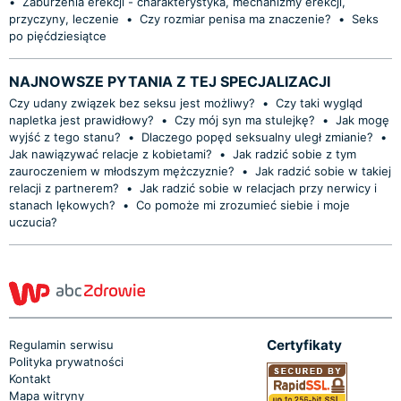
•
Zaburzenia erekcji - charakterystyka, mechanizmy erekcji,
przyczyny, leczenie
•
Czy rozmiar penisa ma znaczenie?
•
Seks
po pięćdziesiątce
NAJNOWSZE PYTANIA Z TEJ SPECJALIZACJI
Czy udany związek bez seksu jest możliwy?
•
Czy taki wygląd
napletka jest prawidłowy?
•
Czy mój syn ma stulejkę?
•
Jak mogę
wyjść z tego stanu?
•
Dlaczego popęd seksualny uległ zmianie?
•
Jak nawiązywać relacje z kobietami?
•
Jak radzić sobie z tym
zauroczeniem w młodszym mężczyznie?
•
Jak radzić sobie w takiej
relacji z partnerem?
•
Jak radzić sobie w relacjach przy nerwicy i
stanach lękowych?
•
Co pomoże mi zrozumieć siebie i moje
uczucia?
Certyfikaty
Regulamin serwisu
Polityka prywatności
Kontakt
Mapa witryny