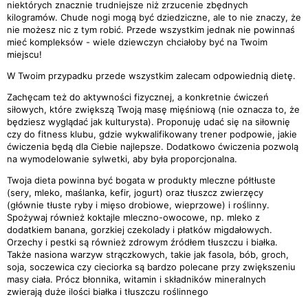
niektórych znacznie trudniejsze niż zrzucenie zbędnych
kilogramów. Chude nogi mogą być dziedziczne, ale to nie znaczy, że
nie możesz nic z tym robić. Przede wszystkim jednak nie powinnaś
mieć kompleksów - wiele dziewczyn chciałoby być na Twoim
miejscu!
W Twoim przypadku przede wszystkim zalecam odpowiednią dietę.
Zachęcam też do aktywności fizycznej, a konkretnie ćwiczeń
siłowych, które zwiększą Twoją masę mięśniową (nie oznacza to, że
będziesz wyglądać jak kulturysta). Proponuję udać się na siłownię
czy do fitness klubu, gdzie wykwalifikowany trener podpowie, jakie
ćwiczenia będą dla Ciebie najlepsze. Dodatkowo ćwiczenia pozwolą
na wymodelowanie sylwetki, aby była proporcjonalna.
Twoja dieta powinna być bogata w produkty mleczne półtłuste
(sery, mleko, maślanka, kefir, jogurt) oraz tłuszcz zwierzęcy
(głównie tłuste ryby i mięso drobiowe, wieprzowe) i roślinny.
Spożywaj również koktajle mleczno-owocowe, np. mleko z
dodatkiem banana, gorzkiej czekolady i płatków migdałowych.
Orzechy i pestki są również zdrowym źródłem tłuszczu i białka.
Także nasiona warzyw strączkowych, takie jak fasola, bób, groch,
soja, soczewica czy cieciorka są bardzo polecane przy zwiększeniu
masy ciała. Prócz błonnika, witamin i składników mineralnych
zwierają duże ilości białka i tłuszczu roślinnego