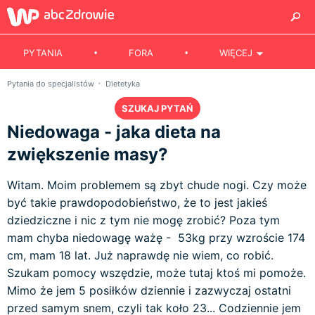
PYTANIA
FORA
WIĘCEJ
Pytania do specjalistów
Dietetyka
SZUKAJ PYTAŃ
Niedowaga - jaka dieta na
zwiększenie masy?
Witam. Moim problemem są zbyt chude nogi. Czy może
być takie prawdopodobieństwo, że to jest jakieś
dziedziczne i nic z tym nie mogę zrobić? Poza tym
mam chyba niedowagę ważę - 53kg przy wzroście 174
cm, mam 18 lat. Już naprawdę nie wiem, co robić.
Szukam pomocy wszędzie, może tutaj ktoś mi pomoże.
Mimo że jem 5 posiłków dziennie i zazwyczaj ostatni
przed samym snem, czyli tak koło 23... Codziennie jem