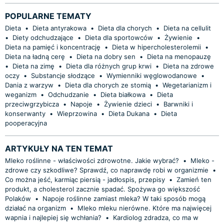
POPULARNE TEMATY
Dieta
•
Dieta antyrakowa
•
Dieta dla chorych
•
Dieta na cellulit
•
Diety odchudzające
•
Dieta dla sportowców
•
Żywienie
•
Dieta na pamięć i koncentrację
•
Dieta w hipercholesterolemii
•
Dieta na ładną cerę
•
Dieta na dobry sen
•
Dieta na menopauzę
•
Dieta na zimę
•
Dieta dla różnych grup krwi
•
Dieta na zdrowe
oczy
•
Substancje słodzące
•
Wymienniki węglowodanowe
•
Dania z warzyw
•
Dieta dla chorych ze stomią
•
Wegetarianizm i
weganizm
•
Odchudzanie
•
Dieta białkowa
•
Dieta
przeciwgrzybicza
•
Napoje
•
Żywienie dzieci
•
Barwniki i
konserwanty
•
Wieprzowina
•
Dieta Dukana
•
Dieta
pooperacyjna
ARTYKUŁY NA TEN TEMAT
Mleko roślinne - właściwości zdrowotne. Jakie wybrać?
•
Mleko -
zdrowe czy szkodliwe? Sprawdź, co naprawdę robi w organizmie
•
Co można jeść, karmiąc piersią - jadłospis, przepisy
•
Zamień ten
produkt, a cholesterol zacznie spadać. Spożywa go większość
Polaków
•
Napoje roślinne zamiast mleka? W taki sposób mogą
działać na organizm
•
Mleko mleku nierówne. Które ma najwięcej
wapnia i najlepiej się wchłania?
•
Kardiolog zdradza, co ma w