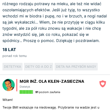
różnego rodzaju potrawy na mleku, ale też nie widać
oszołamiających efektów. Jeśli już tyję, to wszystko
wchodzi mi w biodra i pupę, no i w brzuch, a nogi nadal
są jak wykałaczki... Wiem, że nie przytyję w ciągu kilku
tygodni, ale za pół roku znowu są wakacje i nie chcę
znów wstydzić się, jak co roku, pokazać się w
spódnicy... Proszę o pomoc. Dziękuję i pozdrawiam.
18 LAT
ponad rok temu
DIETETYKA
DIETY OD A DO Z
DIETA NA PRZYBÓR MASY
MGR INŻ. OLA KILEN-ZASIECZNA
Dietetyk
91
poziom zaufania
Witam!
Twoje BMI wskazuje na niedowagę. Przybranie na wadze jest u