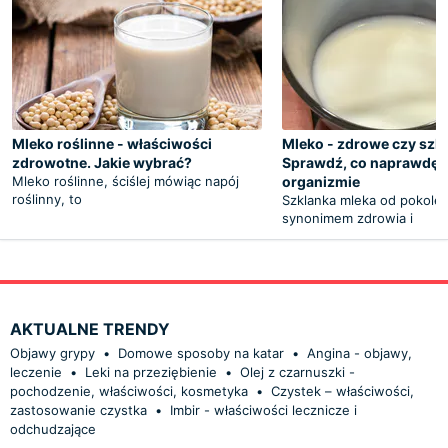
Mleko roślinne - właściwości
Mleko - zdrowe czy szk
zdrowotne. Jakie wybrać?
Sprawdź, co naprawdę 
Mleko roślinne, ściślej mówiąc napój
organizmie
roślinny, to
Szklanka mleka od pokoleń
synonimem zdrowia i
AKTUALNE TRENDY
Objawy grypy
•
Domowe sposoby na katar
•
Angina - objawy,
leczenie
•
Leki na przeziębienie
•
Olej z czarnuszki -
pochodzenie, właściwości, kosmetyka
•
Czystek – właściwości,
zastosowanie czystka
•
Imbir - właściwości lecznicze i
odchudzające