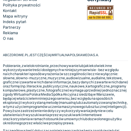
Polityka prywatności
Kontakt
Mapa witryny
Indeks pytań
Partnerzy
Reklama
O nas
ABCZDROWIE.PL JEST CZĘŚCIĄ WIRTUALNA POLSKA MEDIA S.A.
Pobieranie, zwielokrotnianie, przechowywanie lub jakiekolwiek inne
wykorzystywanie treści dostępnych w niniejszym serwisie - bez względu
na ich charakter i sposób wyrażenia (w szczególności lecz nie wyłącznie:
słowne, słowno-muzyczne, muzyczne, audiowizualne, audialne, tekstowe,
graficzne i zawarte w nich dane i informacje, bazy danych i zawarte w nich dane)
oraz formę (np. literackie, publicystyczne, naukowe, kartograficzne, programy
komputerowe, plastyczne, fotograficzne) wymaga uprzedniej i jednoznacznej
zgody Wirtualna Polska Media Spółka Akcyjna z siedzibą w Warszawie,
będącej właścicielem niniejszego serwisu, bez względu na sposób ich
eksploracji i wykorzystaną metodę (manualną lub zautomatyzowaną technikę,
w tym z użyciem programów uczenia maszynowego lub sztucznej inteligencji).
Powyższe zastrzeżenie nie dotyczy wykorzystywania jedynie w celu
ułatwienia ich wyszukiwania przez wyszukiwarki internetowe
oraz korzystania w ramach stosunków umownych lub dozwolonego użytku
określonego przez właściwe przepisy prawa.
Szczegółowa treść dotycząca niniejszego zastrzeżenia znajduje się
tutaj.