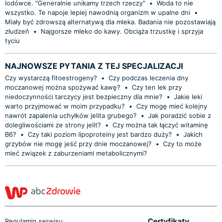
lodówce. "Generalnie unikamy trzech rzeczy"
•
Woda to nie
wszystko. Te napoje lepiej nawodnią organizm w upalne dni
•
Miały być zdrowszą alternatywą dla mleka. Badania nie pozostawiają
złudzeń
•
Najgorsze mleko do kawy. Obciąża trzustkę i sprzyja
tyciu
NAJNOWSZE PYTANIA Z TEJ SPECJALIZACJI
Czy wystarczą fitoestrogeny?
•
Czy podczas leczenia dny
moczanowej można spożywać kawę?
•
Czy ten lek przy
niedoczynności tarczycy jest bezpieczny dla mnie?
•
Jakie leki
warto przyjmować w moim przypadku?
•
Czy mogę mieć kolejny
nawrót zapalenia uchyłków jelita grubego?
•
Jak poradzić sobie z
dolegliwościami ze strony jelit?
•
Czy można tak łączyć witaminę
B6?
•
Czy taki poziom lipoproteiny jest bardzo duży?
•
Jakich
grzybów nie mogę jeść przy dnie moczanowej?
•
Czy to może
mieć związek z zaburzeniami metabolicznymi?
Certyfikaty
Regulamin serwisu