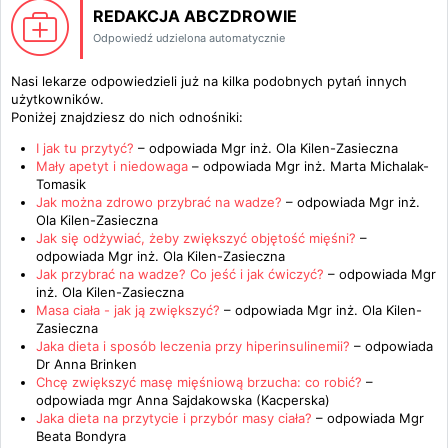
REDAKCJA ABCZDROWIE
Odpowiedź udzielona automatycznie
Nasi lekarze odpowiedzieli już na kilka podobnych pytań innych
użytkowników.
Poniżej znajdziesz do nich odnośniki:
I jak tu przytyć?
– odpowiada
Mgr inż. Ola Kilen-Zasieczna
Mały apetyt i niedowaga
– odpowiada
Mgr inż. Marta Michalak-
Tomasik
Jak można zdrowo przybrać na wadze?
– odpowiada
Mgr inż.
Ola Kilen-Zasieczna
Jak się odżywiać, żeby zwiększyć objętość mięśni?
–
odpowiada
Mgr inż. Ola Kilen-Zasieczna
Jak przybrać na wadze? Co jeść i jak ćwiczyć?
– odpowiada
Mgr
inż. Ola Kilen-Zasieczna
Masa ciała - jak ją zwiększyć?
– odpowiada
Mgr inż. Ola Kilen-
Zasieczna
Jaka dieta i sposób leczenia przy hiperinsulinemii?
– odpowiada
Dr Anna Brinken
Chcę zwiększyć masę mięśniową brzucha: co robić?
–
odpowiada
mgr Anna Sajdakowska (Kacperska)
Jaka dieta na przytycie i przybór masy ciała?
– odpowiada
Mgr
Beata Bondyra