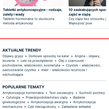
Tabletki antykoncepcyjne - rodzaje,
10 zaskakujących spos
zalety i wady
zajść w ciążę
Tabletki hormonalne to skuteczna
Czy ciąża bez stosunku je
metoda antykoncep
Większość pow
AKTUALNE TRENDY
Objawy grypy
•
Domowe sposoby na katar
•
Angina - objawy,
leczenie
•
Leki na przeziębienie
•
Olej z czarnuszki -
pochodzenie, właściwości, kosmetyka
•
Czystek – właściwości,
zastosowanie czystka
•
Imbir - właściwości lecznicze i
odchudzające
POPULARNE TEMATY
Antykoncepcja hormonalna
•
Test owulacyjny
•
Suchość pochwy
•
Cytologia
•
Prawdopodobieństwo ciąży
•
Badanie
ginekologiczne
•
Antykoncepcja awaryjna
•
Antykoncepcja
mechaniczna
•
Cykl miesiączkowy
•
Zakładanie wkładek