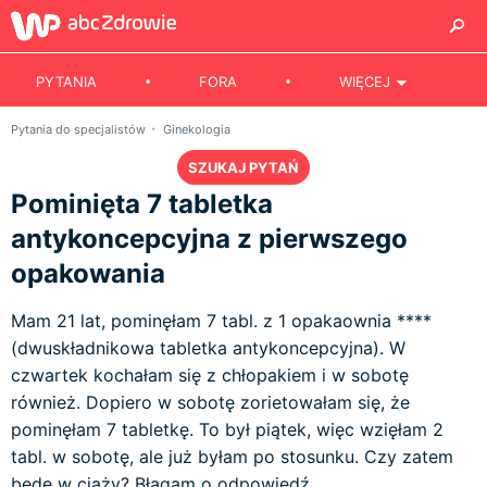
PYTANIA
FORA
WIĘCEJ
Pytania do specjalistów
Ginekologia
SZUKAJ PYTAŃ
Pominięta 7 tabletka
antykoncepcyjna z pierwszego
opakowania
Mam 21 lat, pominęłam 7 tabl. z 1 opakaownia ****
(dwuskładnikowa tabletka antykoncepcyjna). W
czwartek kochałam się z chłopakiem i w sobotę
również. Dopiero w sobotę zorietowałam się, że
pominęłam 7 tabletkę. To był piątek, więc wzięłam 2
tabl. w sobotę, ale już byłam po stosunku. Czy zatem
będę w ciąży? Błagam o odpowiedź.