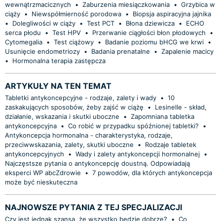
wewnątrzmacicznych
•
Zaburzenia miesiączkowania
•
Grzybica w
ciąży
•
Niewspółmierność porodowa
•
Biopsja aspiracyjna jajnika
•
Dolegliwości w ciąży
•
Test PCT
•
Błona dziewicza
•
ECHO
serca płodu
•
Test HPV
•
Przerwanie ciągłości błon płodowych
•
Cytomegalia
•
Test ciążowy
•
Badanie poziomu bHCG we krwi
•
Usunięcie endometriozy
•
Badania prenatalne
•
Zapalenie macicy
•
Hormonalna terapia zastępcza
ARTYKUŁY NA TEN TEMAT
Tabletki antykoncepcyjne - rodzaje, zalety i wady
•
10
zaskakujących sposobów, żeby zajść w ciążę
•
Lesinelle - skład,
działanie, wskazania i skutki uboczne
•
Zapomniana tabletka
antykoncepcyjna
•
Co robić w przypadku spóźnionej tabletki?
•
Antykoncepcja hormonalna - charakterystyka, rodzaje,
przeciwwskazania, zalety, skutki uboczne
•
Rodzaje tabletek
antykoncepcyjnych
•
Wady i zalety antykoncepcji hormonalnej
•
Najczęstsze pytania o antykoncepcję doustną. Odpowiadają
eksperci WP abcZdrowie
•
7 powodów, dla których antykoncepcja
może być nieskuteczna
NAJNOWSZE PYTANIA Z TEJ SPECJALIZACJI
Czy jest jednak szansa, że wszystko będzie dobrze?
•
Co