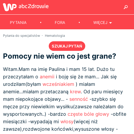
PYTANIA
FORA
WIĘCEJ
Pytania do specjalistów
Hematologia
SZUKAJ PYTAŃ
Pomocy nie wiem co jest grane?
Witam.Mam na imię Paulina i mam 15 lat. Dużo tu
przeczytałam o
anemii
i boję się że mam... Jak się
urodziłam(byłam
wcześniakiem
) miałam
anemie...miałam przetaczaną
krew
. Od paru miesięcy
mam niepokojące objawy... -
senność
-szybko się
męcze przy niewielkim wysiłku(zawsze należałam do
wysportowanych..) -bardzo
częste bóle głowy
-obfite
miesiączki -wypadają mi
włosy
(więcej niż
zawsze),rozdwojone końcówki,wysuszone włosy -