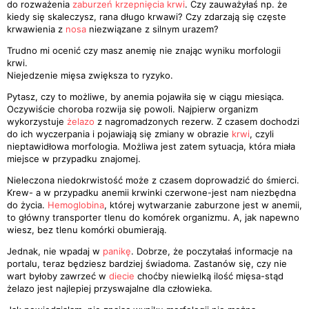
do rozważenia
zaburzeń krzepnięcia krwi
. Czy zauważyłaś np. że
kiedy się skaleczysz, rana długo krwawi? Czy zdarzają się częste
krwawienia z
nosa
niezwiązane z silnym urazem?
Trudno mi ocenić czy masz anemię nie znając wyniku morfologii
krwi.
Niejedzenie mięsa zwiększa to ryzyko.
Pytasz, czy to możliwe, by anemia pojawiła się w ciągu miesiąca.
Oczywiście choroba rozwija się powoli. Najpierw organizm
wykorzystuje
żelazo
z nagromadzonych rezerw. Z czasem dochodzi
do ich wyczerpania i pojawiają się zmiany w obrazie
krwi
, czyli
nieptawidłowa morfologia. Możliwa jest zatem sytuacja, która miała
miejsce w przypadku znajomej.
Nieleczona niedokrwistość może z czasem doprowadzić do śmierci.
Krew- a w przypadku anemii krwinki czerwone-jest nam niezbędna
do życia.
Hemoglobina
, której wytwarzanie zaburzone jest w anemii,
to główny transporter tlenu do komórek organizmu. A, jak napewno
wiesz, bez tlenu komórki obumierają.
Jednak, nie wpadaj w
panikę
. Dobrze, że poczytałaś informacje na
portalu, teraz będziesz bardziej świadoma. Zastanów się, czy nie
wart byłoby zawrzeć w
diecie
choćby niewielką ilość mięsa-stąd
żelazo jest najlepiej przyswajalne dla człowieka.