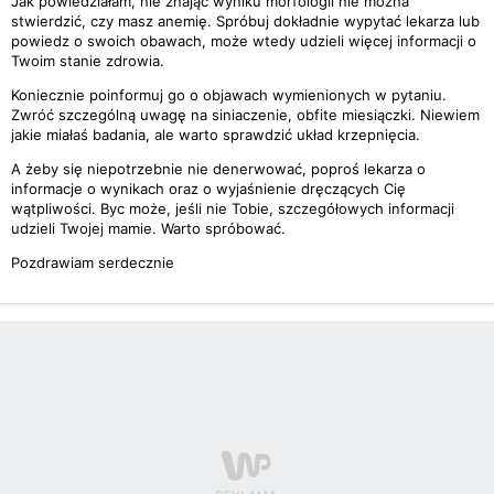
Jak powiedziałam, nie znając wyniku morfologii nie można
stwierdzić, czy masz anemię. Spróbuj dokładnie wypytać lekarza lub
powiedz o swoich obawach, może wtedy udzieli więcej informacji o
Twoim stanie zdrowia.
Koniecznie poinformuj go o objawach wymienionych w pytaniu.
Zwróć szczególną uwagę na siniaczenie, obfite miesiączki. Niewiem
jakie miałaś badania, ale warto sprawdzić układ krzepnięcia.
A żeby się niepotrzebnie nie denerwować, poproś lekarza o
informacje o wynikach oraz o wyjaśnienie dręczących Cię
wątpliwości. Byc może, jeśli nie Tobie, szczegółowych informacji
udzieli Twojej mamie. Warto spróbować.
Pozdrawiam serdecznie