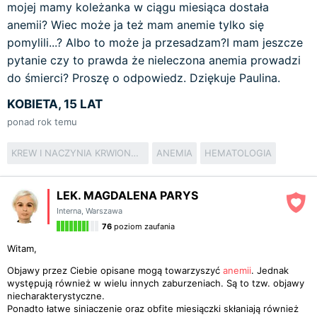
mojej mamy koleżanka w ciągu miesiąca dostała
anemii? Wiec może ja też mam anemie tylko się
pomylili...? Albo to może ja przesadzam?I mam jeszcze
pytanie czy to prawda że nieleczona anemia prowadzi
do śmierci? Proszę o odpowiedz. Dziękuje Paulina.
KOBIETA, 15 LAT
ponad rok temu
KREW I NACZYNIA KRWIONOŚNE
ANEMIA
HEMATOLOGIA
LEK. MAGDALENA PARYS
Interna
,
Warszawa
76
poziom zaufania
Witam,
Objawy przez Ciebie opisane mogą towarzyszyć
anemii
. Jednak
występują również w wielu innych zaburzeniach. Są to tzw. objawy
niecharakterystyczne.
Ponadto łatwe siniaczenie oraz obfite miesiączki skłaniają również