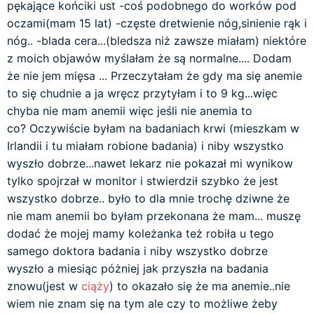
pękające końciki ust -coś podobnego do worków pod
oczami(mam 15 lat) -częste dretwienie nóg,sinienie rąk i
nóg.. -blada cera...(bledsza niż zawsze miałam) niektóre
z moich objawów myślałam że są normalne.... Dodam
że nie jem mięsa ... Przeczytałam że gdy ma się anemie
to się chudnie a ja wręcz przytyłam i to 9 kg...więc
chyba nie mam anemii więc jeśli nie anemia to
co? Oczywiście byłam na badaniach krwi (mieszkam w
Irlandii i tu miałam robione badania) i niby wszystko
wyszło dobrze...nawet lekarz nie pokazał mi wynikow
tylko spojrzał w monitor i stwierdził szybko że jest
wszystko dobrze.. było to dla mnie trochę dziwne że
nie mam anemii bo byłam przekonana że mam... muszę
dodać że mojej mamy koleżanka też robiła u tego
samego doktora badania i niby wszystko dobrze
wyszło a miesiąc póżniej jak przyszła na badania
znowu(jest w
ciąży
) to okazało się że ma anemie..nie
wiem nie znam się na tym ale czy to możliwe żeby