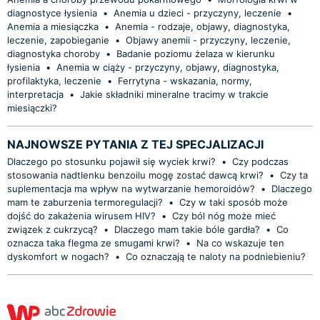
diagnostyce łysienia
•
Anemia u dzieci - przyczyny, leczenie
•
Anemia a miesiączka
•
Anemia - rodzaje, objawy, diagnostyka,
leczenie, zapobieganie
•
Objawy anemii - przyczyny, leczenie,
diagnostyka choroby
•
Badanie poziomu żelaza w kierunku
łysienia
•
Anemia w ciąży - przyczyny, objawy, diagnostyka,
profilaktyka, leczenie
•
Ferrytyna - wskazania, normy,
interpretacja
•
Jakie składniki mineralne tracimy w trakcie
miesiączki?
NAJNOWSZE PYTANIA Z TEJ SPECJALIZACJI
Dlaczego po stosunku pojawił się wyciek krwi?
•
Czy podczas
stosowania nadtlenku benzoilu mogę zostać dawcą krwi?
•
Czy ta
suplementacja ma wpływ na wytwarzanie hemoroidów?
•
Dlaczego
mam te zaburzenia termoregulacji?
•
Czy w taki sposób może
dojść do zakażenia wirusem HIV?
•
Czy ból nóg może mieć
związek z cukrzycą?
•
Dlaczego mam takie bóle gardła?
•
Co
oznacza taka flegma ze smugami krwi?
•
Na co wskazuje ten
dyskomfort w nogach?
•
Co oznaczają te naloty na podniebieniu?