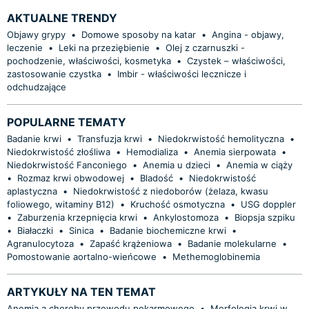
AKTUALNE TRENDY
Objawy grypy
•
Domowe sposoby na katar
•
Angina - objawy,
leczenie
•
Leki na przeziębienie
•
Olej z czarnuszki -
pochodzenie, właściwości, kosmetyka
•
Czystek – właściwości,
zastosowanie czystka
•
Imbir - właściwości lecznicze i
odchudzające
POPULARNE TEMATY
Badanie krwi
•
Transfuzja krwi
•
Niedokrwistość hemolityczna
•
Niedokrwistość złośliwa
•
Hemodializa
•
Anemia sierpowata
•
Niedokrwistość Fanconiego
•
Anemia u dzieci
•
Anemia w ciąży
•
Rozmaz krwi obwodowej
•
Bladość
•
Niedokrwistość
aplastyczna
•
Niedokrwistość z niedoborów (żelaza, kwasu
foliowego, witaminy B12)
•
Kruchość osmotyczna
•
USG doppler
•
Zaburzenia krzepnięcia krwi
•
Ankylostomoza
•
Biopsja szpiku
•
Białaczki
•
Sinica
•
Badanie biochemiczne krwi
•
Agranulocytoza
•
Zapaść krążeniowa
•
Badanie molekularne
•
Pomostowanie aortalno-wieńcowe
•
Methemoglobinemia
ARTYKUŁY NA TEN TEMAT
Anemia a choroby przewodu pokarmowego
•
Morfologia krwi w