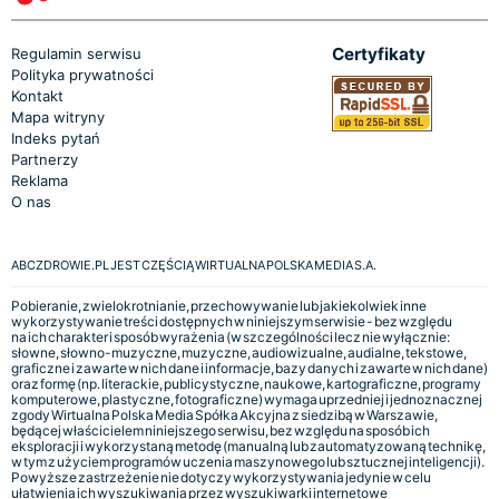
Certyfikaty
Regulamin serwisu
Polityka prywatności
Kontakt
Mapa witryny
Indeks pytań
Partnerzy
Reklama
O nas
ABCZDROWIE.PL JEST CZĘŚCIĄ WIRTUALNA POLSKA MEDIA S.A.
Pobieranie, zwielokrotnianie, przechowywanie lub jakiekolwiek inne
wykorzystywanie treści dostępnych w niniejszym serwisie - bez względu
na ich charakter i sposób wyrażenia (w szczególności lecz nie wyłącznie:
słowne, słowno-muzyczne, muzyczne, audiowizualne, audialne, tekstowe,
graficzne i zawarte w nich dane i informacje, bazy danych i zawarte w nich dane)
oraz formę (np. literackie, publicystyczne, naukowe, kartograficzne, programy
komputerowe, plastyczne, fotograficzne) wymaga uprzedniej i jednoznacznej
zgody Wirtualna Polska Media Spółka Akcyjna z siedzibą w Warszawie,
będącej właścicielem niniejszego serwisu, bez względu na sposób ich
eksploracji i wykorzystaną metodę (manualną lub zautomatyzowaną technikę,
w tym z użyciem programów uczenia maszynowego lub sztucznej inteligencji).
Powyższe zastrzeżenie nie dotyczy wykorzystywania jedynie w celu
ułatwienia ich wyszukiwania przez wyszukiwarki internetowe