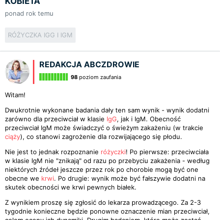
KOBIETA
ponad rok temu
RÓŻYCZKA IGG I IGM
REDAKCJA ABCZDROWIE
98
poziom zaufania
Witam!
Dwukrotnie wykonane badania dały ten sam wynik - wynik dodatni
zarówno dla przeciwciał w klasie
IgG
, jak i IgM. Obecność
przeciwciał IgM może świadczyć o świeżym zakażeniu (w trakcie
ciąży
), co stanowi zagrożenie dla rozwijającego się płodu.
Nie jest to jednak rozpoznanie
różyczki
! Po pierwsze: przeciwciała
w klasie IgM nie "znikają" od razu po przebyciu zakażenia - według
niektórych źródeł jeszcze przez rok po chorobie mogą być one
obecne we
krwi
. Po drugie: wynik może być fałszywie dodatni na
skutek obecności we krwi pewnych białek.
Z wynikiem proszę się zgłosić do lekarza prowadzącego. Za 2-3
tygodnie konieczne będzie ponowne oznaczenie mian przeciwciał,