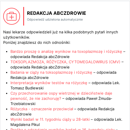
REDAKCJA ABCZDROWIE
Odpowiedź udzielona automatycznie
Nasi lekarze odpowiedzieli już na kilka podobnych pytań innych
użytkowników.
Poniżej znajdziesz do nich odnośniki:
Bardzo proszę o analizę wynikow na toxoplazmozę i różyczkę
–
odpowiada
Redakcja abcZdrowie
TOKSOPLAZMOZA, RÓŻYCZKA, CYTOMEGALOWIRUS (CMV)
–
odpowiada
Redakcja abcZdrowie
Badania w ciąży na toksoplazmozę i różyczkę
– odpowiada
Redakcja abcZdrowie
Interpretacja wyników testów na różyczkę
– odpowiada
Lek.
Tomasz Budlewski
Czy przechorowanie ospy wietrznej w dzieciństwie daje
pewność, że nie zachoruję?
– odpowiada
Paweł Żmuda-
Trzebiatowski
Różyczka - oznaczenie przeciwciał
– odpowiada
Redakcja
abcZdrowie
Wyniki badań w 11. tygodniu ciąży u 28-latki
– odpowiada
Lek.
Magdalena Pikul
Prośba o odczytanie wyników badań w 16. tygodniu ciąży
–