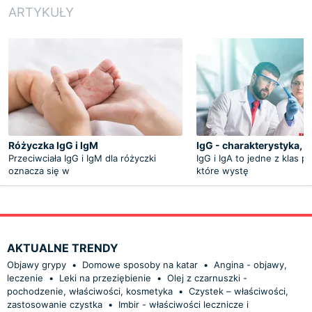
ARTYKUŁY
Różyczka IgG i IgM
IgG - charakterystyka, 
Przeciwciała IgG i IgM dla różyczki
IgG i IgA to jedne z klas pr
oznacza się w
które wystę
AKTUALNE TRENDY
Objawy grypy
•
Domowe sposoby na katar
•
Angina - objawy,
leczenie
•
Leki na przeziębienie
•
Olej z czarnuszki -
pochodzenie, właściwości, kosmetyka
•
Czystek – właściwości,
zastosowanie czystka
•
Imbir - właściwości lecznicze i