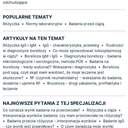
odchudzające
POPULARNE TEMATY
Różyczka
•
Normy laboratoryjne
•
Badania przed ciążą
ARTYKUŁY NA TEN TEMAT
Różyczka IgG i IgM
•
IgG - charakterystyka, przebieg
•
Trudności
w diagnostyce boreliozy
•
Co może spowodować toksoplazmozę
w ciąży?
•
Borelioza IgM i IgG
•
Diagnostyka boreliozy - badania
mikrobiologiczne i serologiczne, metoda PCR
•
Badania na
boreliozę - kiedy wykonać? Wskazania i diagnostyka
•
Borelioza
pod lupą, czyli skąd mam wiedzieć, że moje leczenie jest
skuteczne?
•
RF (czynnik reumatoidalny) - wskazania do badania,
dodatnie i ujemne RF
•
Bruceloza - drogi zakażenia, profilaktyka i
leczenie
NAJNOWSZE PYTANIA Z TEJ SPECJALIZACJI
Co oznacza wynik badania na przeciwciała?
•
Różyczka a ciąża
•
Interpretacja wyników badania: czy mam przeciwciała na różyczkę?
•
Badania przeciw różyczce - interpretacja wyników
•
Badanie IgG
- czy wynik jest prawidłowy?
•
O czym świadczą moje wyniki