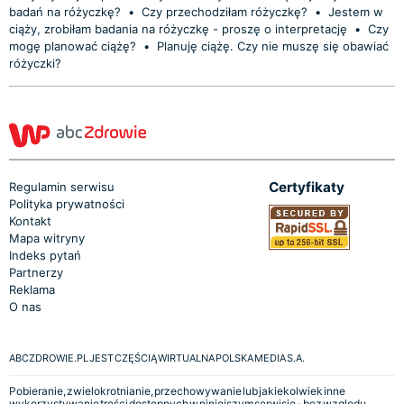
badań na różyczkę?
•
Czy przechodziłam różyczkę?
•
Jestem w
ciąży, zrobiłam badania na różyczkę - proszę o interpretację
•
Czy
mogę planować ciążę?
•
Planuję ciążę. Czy nie muszę się obawiać
różyczki?
Certyfikaty
Regulamin serwisu
Polityka prywatności
Kontakt
Mapa witryny
Indeks pytań
Partnerzy
Reklama
O nas
ABCZDROWIE.PL JEST CZĘŚCIĄ WIRTUALNA POLSKA MEDIA S.A.
Pobieranie, zwielokrotnianie, przechowywanie lub jakiekolwiek inne
wykorzystywanie treści dostępnych w niniejszym serwisie - bez względu