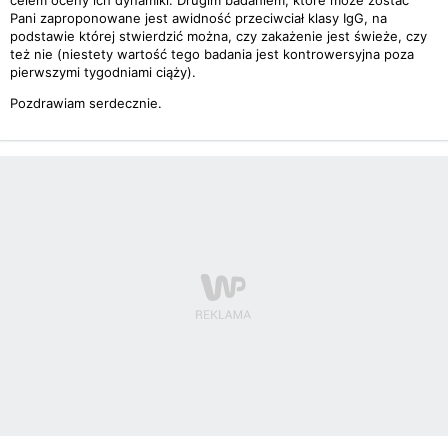
celem oceny ich dynamiki. Drugim badaniem, które może zostać
Pani zaproponowane jest awidność przeciwciał klasy IgG, na
podstawie której stwierdzić można, czy zakażenie jest świeże, czy
też nie (niestety wartość tego badania jest kontrowersyjna poza
pierwszymi tygodniami ciąży).
Pozdrawiam serdecznie.