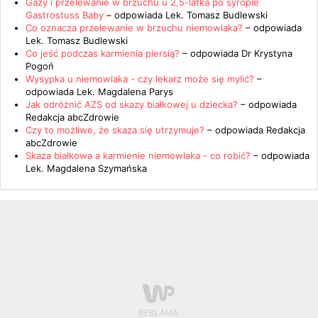
Gazy i przelewanie w brzuchu u 2,5-latka po syropie
Gastrostuss Baby
– odpowiada
Lek. Tomasz Budlewski
Co oznacza przelewanie w brzuchu niemowlaka?
– odpowiada
Lek. Tomasz Budlewski
Co jeść podczas karmienia piersią?
– odpowiada
Dr Krystyna
Pogoń
Wysypka u niemowlaka - czy lekarz może się mylić?
–
odpowiada
Lek. Magdalena Parys
Jak odróżnić AZS od skazy białkowej u dziecka?
– odpowiada
Redakcja abcZdrowie
Czy to możliwe, że skaza się utrzymuje?
– odpowiada
Redakcja
abcZdrowie
Skaza białkowa a karmienie niemowlaka - co robić?
– odpowiada
Lek. Magdalena Szymańska