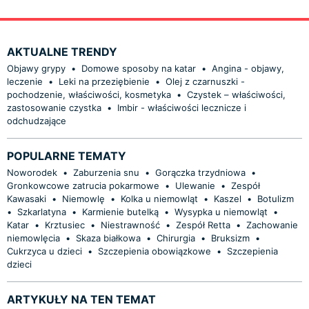
AKTUALNE TRENDY
Objawy grypy
•
Domowe sposoby na katar
•
Angina - objawy,
leczenie
•
Leki na przeziębienie
•
Olej z czarnuszki -
pochodzenie, właściwości, kosmetyka
•
Czystek – właściwości,
zastosowanie czystka
•
Imbir - właściwości lecznicze i
odchudzające
POPULARNE TEMATY
Noworodek
•
Zaburzenia snu
•
Gorączka trzydniowa
•
Gronkowcowe zatrucia pokarmowe
•
Ulewanie
•
Zespół
Kawasaki
•
Niemowlę
•
Kolka u niemowląt
•
Kaszel
•
Botulizm
•
Szkarlatyna
•
Karmienie butelką
•
Wysypka u niemowląt
•
Katar
•
Krztusiec
•
Niestrawność
•
Zespół Retta
•
Zachowanie
niemowlęcia
•
Skaza białkowa
•
Chirurgia
•
Bruksizm
•
Cukrzyca u dzieci
•
Szczepienia obowiązkowe
•
Szczepienia
dzieci
ARTYKUŁY NA TEN TEMAT