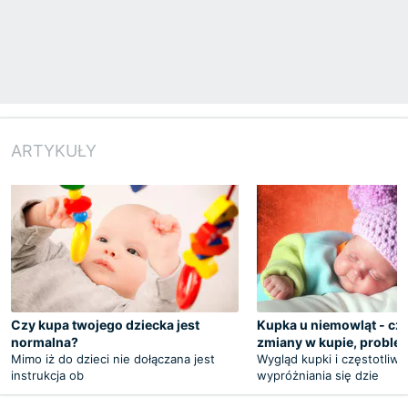
ARTYKUŁY
Czy kupa twojego dziecka jest
Kupka u niemowląt - czę
normalna?
zmiany w kupie, proble
Mimo iż do dzieci nie dołączana jest
Wygląd kupki i częstotliw
instrukcja ob
wypróżniania się dzie