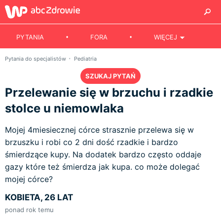
PYTANIA
FORA
WIĘCEJ
Pytania do specjalistów
Pediatria
SZUKAJ PYTAŃ
Przelewanie się w brzuchu i rzadkie
stolce u niemowlaka
Mojej 4miesiecznej córce strasznie przelewa się w
brzuszku i robi co 2 dni dość rzadkie i bardzo
śmierdzące kupy. Na dodatek bardzo często oddaje
gazy które też śmierdza jak kupa. co może dolegać
mojej córce?
KOBIETA, 26 LAT
ponad rok temu