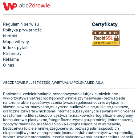
Certyfikaty
Regulamin serwisu
Polityka prywatności
Kontakt
Mapa witryny
Indeks pytań
Partnerzy
Reklama
O nas
ABCZDROWIE.PL JEST CZĘŚCIĄ WIRTUALNA POLSKA MEDIA S.A.
Pobieranie, zwielokrotnianie, przechowywanie lub jakiekolwiek inne
wykorzystywanie treści dostępnych w niniejszym serwisie - bez względu
na ich charakter i sposób wyrażenia (w szczególności lecz nie wyłącznie:
słowne, słowno-muzyczne, muzyczne, audiowizualne, audialne, tekstowe,
graficzne i zawarte w nich dane i informacje, bazy danych i zawarte w nich dane)
oraz formę (np. literackie, publicystyczne, naukowe, kartograficzne, programy
komputerowe, plastyczne, fotograficzne) wymaga uprzedniej i jednoznacznej
zgody Wirtualna Polska Media Spółka Akcyjna z siedzibą w Warszawie,
będącej właścicielem niniejszego serwisu, bez względu na sposób ich
eksploracji i wykorzystaną metodę (manualną lub zautomatyzowaną technikę,
w tym z użyciem programów uczenia maszynowego lub sztucznej inteligencji).