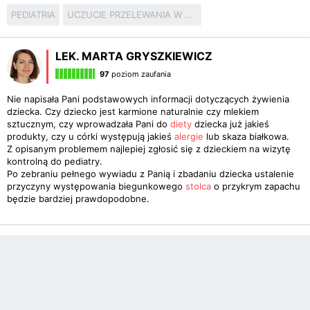
PEDIATRIA
UCZUCIE PRZELEWANIA W ŻOŁĄDKU
LEK. MARTA GRYSZKIEWICZ
97
poziom zaufania
Nie napisała Pani podstawowych informacji dotyczących żywienia
dziecka. Czy dziecko jest karmione naturalnie czy mlekiem
sztucznym, czy wprowadzała Pani do
diety
dziecka już jakieś
produkty, czy u córki występują jakieś
alergie
lub skaza białkowa.
Z opisanym problemem najlepiej zgłosić się z dzieckiem na wizytę
kontrolną do pediatry.
Po zebraniu pełnego wywiadu z Panią i zbadaniu dziecka ustalenie
przyczyny występowania biegunkowego
stolca
o przykrym zapachu
będzie bardziej prawdopodobne.