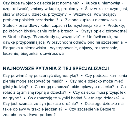
Czy kupa twojego dziecka jest normalna?
•
Kupka u niemowląt -
częstotliwość, zmiany w kupie, problemy
•
Śluz w kale - czym jest,
śluz w stolcu u dziecka, przyczyny
•
Wszawica. Powracający
problem polskich przedszkoli?
•
Zielona kupka u niemowlaka
•
Stolec - prawidłowy kolor, zapach i konsystencja kału
•
Produkty,
po których błyskwicznie rośnie brzuch
•
Kryzys opieki zdrowotnej
w Strefie Gazy. "Przeszkody są wszędzie"
•
Umówiłam się na
dawkę przypominającą. W przychodni odmówiono mi szczepienia
•
Biegunka u niemowlaka - występowanie, objawy, rozpoznanie,
leczenie, biegunka rotawirusowa
NAJNOWSZE PYTANIA Z TEJ SPECJALIZACJI
Czy powinniśmy poszerzyć diagnostykę?
•
Czy podczas karmienia
piersią mogę stosować tę maść?
•
Czy moje dziecko może mieć
glistę ludzką?
•
Co mogą oznaczać takie upławy u dziecka?
•
Co
robić z tą zmianą ropną u dziecka?
•
Czy dziecko musi przyjąć leki
na grypę?
•
Co oznaczają te wyniki badań 6-letniego dziecka?
•
Czy jest szansa, że syn jeszcze urośnie?
•
Dlaczego dziecko ma
takie objawy w trakcie jedzenia?
•
Czy szczepienie Bexsero
zostało prawidłowo podane?