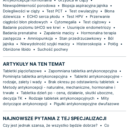
Niewspółmierność porodowa
•
Biopsja aspiracyjna jajnika
•
Dolegliwości w ciąży
•
Test PCT
•
Test owulacyjny
•
Błona
dziewicza
•
ECHO serca płodu
•
Test HPV
•
Przerwanie
ciągłości błon płodowych
•
Cytomegalia
•
Test ciążowy
•
Badanie poziomu bHCG we krwi
•
Usunięcie endometriozy
•
Badania prenatalne
•
Zapalenie macicy
•
Hormonalna terapia
zastępcza
•
Amniopunkcja
•
Stan przedrzucawkowy
•
Ból
jajnika
•
Niewydolność szyjki macicy
•
Histeroskopia
•
Połóg
•
Obniżone libido
•
Suchość pochwy
ARTYKUŁY NA TEN TEMAT
Tabletki pięciofazowe
•
Zapomniana tabletka antykoncepcyjna
•
Pominięta tabletka antykoncepcyjna
•
Tabletki antykoncepcyjne -
rodzaje, zalety i wady
•
Brak okresu po odstawieniu tabletek
•
Metody antykoncepcji - naturalne, mechaniczne, hormonalne i
trwałe
•
Tabletka dzień po - cena, działanie, skutki uboczne,
decyzja TK
•
Rodzaje tabletek antykoncepcyjnych
•
Mity
dotyczące antykoncepcji
•
Pigułki antykoncepcyjne dwufazowe
NAJNOWSZE PYTANIA Z TEJ SPECJALIZACJI
Czy jest jednak szansa, że wszystko będzie dobrze?
•
Co