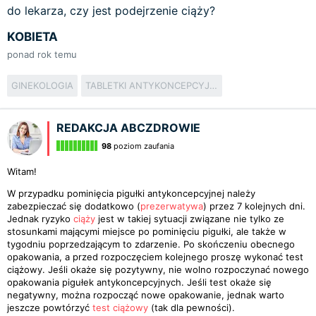
do lekarza, czy jest podejrzenie ciąży?
KOBIETA
ponad rok temu
GINEKOLOGIA
TABLETKI ANTYKONCEPCYJNE
REDAKCJA ABCZDROWIE
98
poziom zaufania
Witam!
W przypadku pominięcia pigułki antykoncepcyjnej należy
zabezpieczać się dodatkowo (
prezerwatywa
) przez 7 kolejnych dni.
Jednak ryzyko
ciąży
jest w takiej sytuacji związane nie tylko ze
stosunkami mającymi miejsce po pominięciu pigułki, ale także w
tygodniu poprzedzającym to zdarzenie. Po skończeniu obecnego
opakowania, a przed rozpoczęciem kolejnego proszę wykonać test
ciążowy. Jeśli okaże się pozytywny, nie wolno rozpoczynać nowego
opakowania pigułek antykoncepcyjnych. Jeśli test okaże się
negatywny, można rozpocząć nowe opakowanie, jednak warto
jeszcze powtórzyć
test ciążowy
(tak dla pewności).