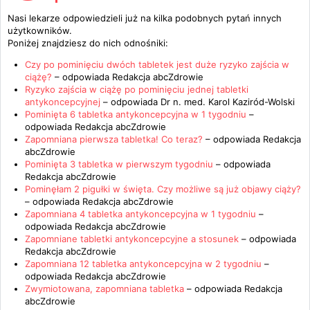
Nasi lekarze odpowiedzieli już na kilka podobnych pytań innych
użytkowników.
Poniżej znajdziesz do nich odnośniki:
Czy po pominięciu dwóch tabletek jest duże ryzyko zajścia w
ciążę?
– odpowiada
Redakcja abcZdrowie
Ryzyko zajścia w ciążę po pominięciu jednej tabletki
antykoncepcyjnej
– odpowiada
Dr n. med. Karol Kaziród-Wolski
Pominięta 6 tabletka antykoncepcyjna w 1 tygodniu
–
odpowiada
Redakcja abcZdrowie
Zapomniana pierwsza tabletka! Co teraz?
– odpowiada
Redakcja
abcZdrowie
Pominięta 3 tabletka w pierwszym tygodniu
– odpowiada
Redakcja abcZdrowie
Pominęłam 2 pigułki w święta. Czy możliwe są już objawy ciąży?
– odpowiada
Redakcja abcZdrowie
Zapomniana 4 tabletka antykoncepcyjna w 1 tygodniu
–
odpowiada
Redakcja abcZdrowie
Zapomniane tabletki antykoncepcyjne a stosunek
– odpowiada
Redakcja abcZdrowie
Zapomniana 12 tabletka antykoncepcyjna w 2 tygodniu
–
odpowiada
Redakcja abcZdrowie
Zwymiotowana, zapomniana tabletka
– odpowiada
Redakcja
abcZdrowie