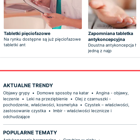
Tabletki pięciofazowe
Zapomniana tabletka
Na rynku dostępne są już pięciofazowe
antykoncepcyjna
tabletki ant
Doustna antykoncepcja ho
jedną z najp
AKTUALNE TRENDY
Objawy grypy
•
Domowe sposoby na katar
•
Angina - objawy,
leczenie
•
Leki na przeziębienie
•
Olej z czarnuszki -
pochodzenie, właściwości, kosmetyka
•
Czystek – właściwości,
zastosowanie czystka
•
Imbir - właściwości lecznicze i
odchudzające
POPULARNE TEMATY
Antykoncepcja hormonalna
•
Grzybica w ciąży
•