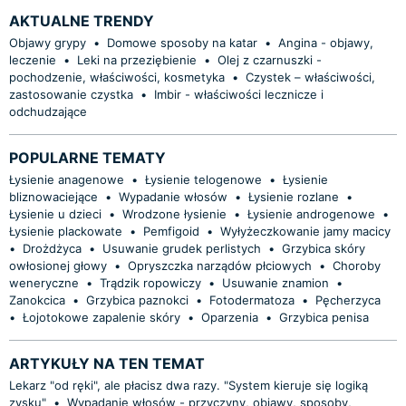
AKTUALNE TRENDY
Objawy grypy
•
Domowe sposoby na katar
•
Angina - objawy,
leczenie
•
Leki na przeziębienie
•
Olej z czarnuszki -
pochodzenie, właściwości, kosmetyka
•
Czystek – właściwości,
zastosowanie czystka
•
Imbir - właściwości lecznicze i
odchudzające
POPULARNE TEMATY
Łysienie anagenowe
•
Łysienie telogenowe
•
Łysienie
bliznowaciejące
•
Wypadanie włosów
•
Łysienie rozlane
•
Łysienie u dzieci
•
Wrodzone łysienie
•
Łysienie androgenowe
•
Łysienie plackowate
•
Pemfigoid
•
Wyłyżeczkowanie jamy macicy
•
Drożdżyca
•
Usuwanie grudek perlistych
•
Grzybica skóry
owłosionej głowy
•
Opryszczka narządów płciowych
•
Choroby
weneryczne
•
Trądzik ropowiczy
•
Usuwanie znamion
•
Zanokcica
•
Grzybica paznokci
•
Fotodermatoza
•
Pęcherzyca
•
Łojotokowe zapalenie skóry
•
Oparzenia
•
Grzybica penisa
ARTYKUŁY NA TEN TEMAT
Lekarz "od ręki", ale płacisz dwa razy. "System kieruje się logiką
zysku"
•
Wypadanie włosów - przyczyny, objawy, sposoby,