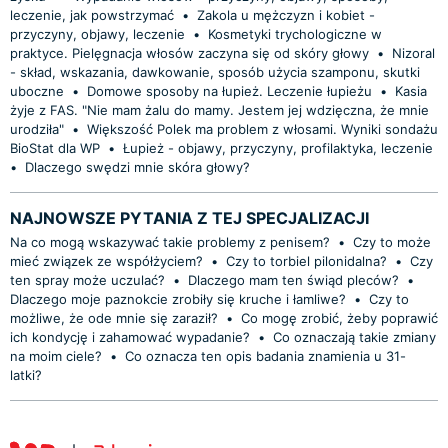
leczenie, jak powstrzymać
•
Zakola u mężczyzn i kobiet -
przyczyny, objawy, leczenie
•
Kosmetyki trychologiczne w
praktyce. Pielęgnacja włosów zaczyna się od skóry głowy
•
Nizoral
- skład, wskazania, dawkowanie, sposób użycia szamponu, skutki
uboczne
•
Domowe sposoby na łupież. Leczenie łupieżu
•
Kasia
żyje z FAS. "Nie mam żalu do mamy. Jestem jej wdzięczna, że mnie
urodziła"
•
Większość Polek ma problem z włosami. Wyniki sondażu
BioStat dla WP
•
Łupież - objawy, przyczyny, profilaktyka, leczenie
•
Dlaczego swędzi mnie skóra głowy?
NAJNOWSZE PYTANIA Z TEJ SPECJALIZACJI
Na co mogą wskazywać takie problemy z penisem?
•
Czy to może
mieć związek ze współżyciem?
•
Czy to torbiel pilonidalna?
•
Czy
ten spray może uczulać?
•
Dlaczego mam ten świąd pleców?
•
Dlaczego moje paznokcie zrobiły się kruche i łamliwe?
•
Czy to
możliwe, że ode mnie się zaraził?
•
Co mogę zrobić, żeby poprawić
ich kondycję i zahamować wypadanie?
•
Co oznaczają takie zmiany
na moim ciele?
•
Co oznacza ten opis badania znamienia u 31-
latki?