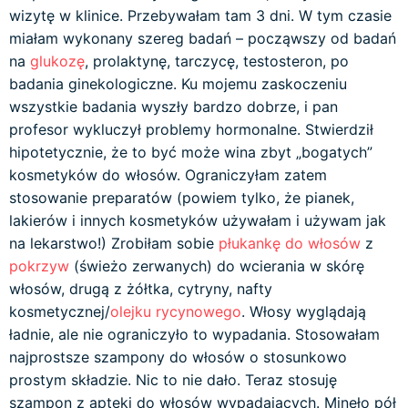
wizytę w klinice. Przebywałam tam 3 dni. W tym czasie
miałam wykonany szereg badań – począwszy od badań
na
glukozę
, prolaktynę, tarczycę, testosteron, po
badania ginekologiczne. Ku mojemu zaskoczeniu
wszystkie badania wyszły bardzo dobrze, i pan
profesor wykluczył problemy hormonalne. Stwierdził
hipotetycznie, że to być może wina zbyt „bogatych”
kosmetyków do włosów. Ograniczyłam zatem
stosowanie preparatów (powiem tylko, że pianek,
lakierów i innych kosmetyków używałam i używam jak
na lekarstwo!) Zrobiłam sobie
płukankę do włosów
z
pokrzyw
(świeżo zerwanych) do wcierania w skórę
włosów, drugą z żółtka, cytryny, nafty
kosmetycznej/
olejku rycynowego
. Włosy wyglądają
ładnie, ale nie ograniczyło to wypadania. Stosowałam
najprostsze szampony do włosów o stosunkowo
prostym składzie. Nic to nie dało. Teraz stosuję
szampon z apteki do włosów wypadających. Minęło pół