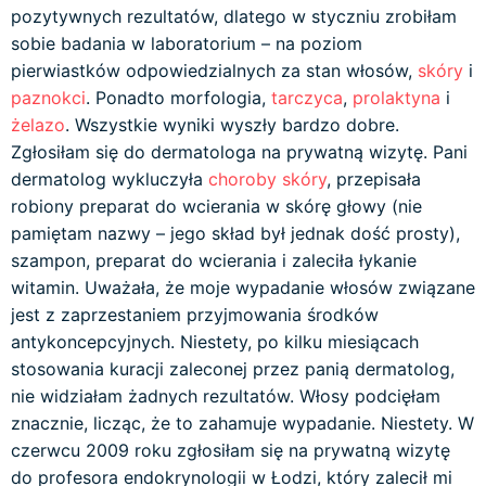
pozytywnych rezultatów, dlatego w styczniu zrobiłam
sobie badania w laboratorium – na poziom
pierwiastków odpowiedzialnych za stan włosów,
skóry
i
paznokci
. Ponadto morfologia,
tarczyca
,
prolaktyna
i
żelazo
. Wszystkie wyniki wyszły bardzo dobre.
Zgłosiłam się do dermatologa na prywatną wizytę. Pani
dermatolog wykluczyła
choroby skóry
, przepisała
robiony preparat do wcierania w skórę głowy (nie
pamiętam nazwy – jego skład był jednak dość prosty),
szampon, preparat do wcierania i zaleciła łykanie
witamin. Uważała, że moje wypadanie włosów związane
jest z zaprzestaniem przyjmowania środków
antykoncepcyjnych. Niestety, po kilku miesiącach
stosowania kuracji zaleconej przez panią dermatolog,
nie widziałam żadnych rezultatów. Włosy podcięłam
znacznie, licząc, że to zahamuje wypadanie. Niestety. W
czerwcu 2009 roku zgłosiłam się na prywatną wizytę
do profesora endokrynologii w Łodzi, który zalecił mi