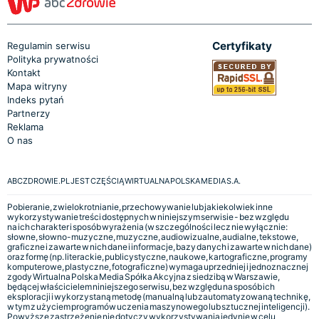
Certyfikaty
Regulamin serwisu
Polityka prywatności
Kontakt
Mapa witryny
Indeks pytań
Partnerzy
Reklama
O nas
ABCZDROWIE.PL JEST CZĘŚCIĄ WIRTUALNA POLSKA MEDIA S.A.
Pobieranie, zwielokrotnianie, przechowywanie lub jakiekolwiek inne
wykorzystywanie treści dostępnych w niniejszym serwisie - bez względu
na ich charakter i sposób wyrażenia (w szczególności lecz nie wyłącznie:
słowne, słowno-muzyczne, muzyczne, audiowizualne, audialne, tekstowe,
graficzne i zawarte w nich dane i informacje, bazy danych i zawarte w nich dane)
oraz formę (np. literackie, publicystyczne, naukowe, kartograficzne, programy
komputerowe, plastyczne, fotograficzne) wymaga uprzedniej i jednoznacznej
zgody Wirtualna Polska Media Spółka Akcyjna z siedzibą w Warszawie,
będącej właścicielem niniejszego serwisu, bez względu na sposób ich
eksploracji i wykorzystaną metodę (manualną lub zautomatyzowaną technikę,
w tym z użyciem programów uczenia maszynowego lub sztucznej inteligencji).
Powyższe zastrzeżenie nie dotyczy wykorzystywania jedynie w celu