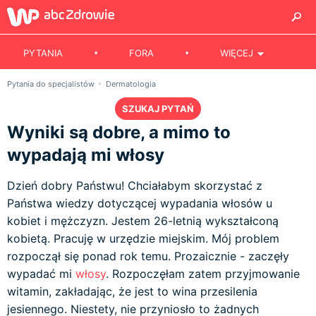
PYTANIA
FORA
WIĘCEJ
Pytania do specjalistów
Dermatologia
SZUKAJ PYTAŃ
Wyniki są dobre, a mimo to
wypadają mi włosy
Dzień dobry Państwu! Chciałabym skorzystać z
Państwa wiedzy dotyczącej wypadania włosów u
kobiet i mężczyzn. Jestem 26-letnią wykształconą
kobietą. Pracuję w urzędzie miejskim. Mój problem
rozpoczął się ponad rok temu. Prozaicznie - zaczęły
wypadać mi
włosy
. Rozpoczęłam zatem przyjmowanie
witamin, zakładając, że jest to wina przesilenia
jesiennego. Niestety, nie przyniosło to żadnych