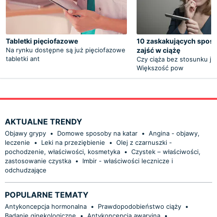
Tabletki pięciofazowe
10 zaskakujących spos
Na rynku dostępne są już pięciofazowe
zajść w ciążę
tabletki ant
Czy ciąża bez stosunku je
Większość pow
AKTUALNE TRENDY
Objawy grypy
•
Domowe sposoby na katar
•
Angina - objawy,
leczenie
•
Leki na przeziębienie
•
Olej z czarnuszki -
pochodzenie, właściwości, kosmetyka
•
Czystek – właściwości,
zastosowanie czystka
•
Imbir - właściwości lecznicze i
odchudzające
POPULARNE TEMATY
Antykoncepcja hormonalna
•
Prawdopodobieństwo ciąży
•
Badanie ginekologiczne
•
Antykoncepcja awaryjna
•