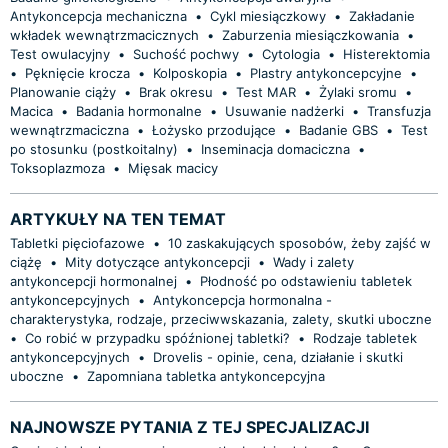
Antykoncepcja mechaniczna
•
Cykl miesiączkowy
•
Zakładanie
wkładek wewnątrzmacicznych
•
Zaburzenia miesiączkowania
•
Test owulacyjny
•
Suchość pochwy
•
Cytologia
•
Histerektomia
•
Pęknięcie krocza
•
Kolposkopia
•
Plastry antykoncepcyjne
•
Planowanie ciąży
•
Brak okresu
•
Test MAR
•
Żylaki sromu
•
Macica
•
Badania hormonalne
•
Usuwanie nadżerki
•
Transfuzja
wewnątrzmaciczna
•
Łożysko przodujące
•
Badanie GBS
•
Test
po stosunku (postkoitalny)
•
Inseminacja domaciczna
•
Toksoplazmoza
•
Mięsak macicy
ARTYKUŁY NA TEN TEMAT
Tabletki pięciofazowe
•
10 zaskakujących sposobów, żeby zajść w
ciążę
•
Mity dotyczące antykoncepcji
•
Wady i zalety
antykoncepcji hormonalnej
•
Płodność po odstawieniu tabletek
antykoncepcyjnych
•
Antykoncepcja hormonalna -
charakterystyka, rodzaje, przeciwwskazania, zalety, skutki uboczne
•
Co robić w przypadku spóźnionej tabletki?
•
Rodzaje tabletek
antykoncepcyjnych
•
Drovelis - opinie, cena, działanie i skutki
uboczne
•
Zapomniana tabletka antykoncepcyjna
NAJNOWSZE PYTANIA Z TEJ SPECJALIZACJI