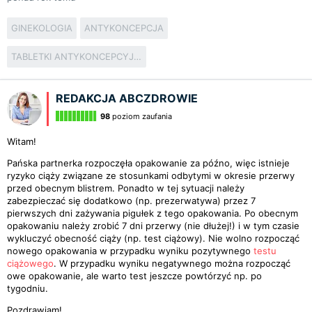
GINEKOLOGIA
ANTYKONCEPCJA
TABLETKI ANTYKONCEPCYJNE
REDAKCJA ABCZDROWIE
98
poziom zaufania
Witam!
Pańska partnerka rozpoczęła opakowanie za późno, więc istnieje
ryzyko ciąży związane ze stosunkami odbytymi w okresie przerwy
przed obecnym blistrem. Ponadto w tej sytuacji należy
zabezpieczać się dodatkowo (np. prezerwatywa) przez 7
pierwszych dni zażywania pigułek z tego opakowania. Po obecnym
opakowaniu należy zrobić 7 dni przerwy (nie dłużej!) i w tym czasie
wykluczyć obecność ciąży (np. test ciążowy). Nie wolno rozpocząć
nowego opakowania w przypadku wyniku pozytywnego
testu
ciążowego
. W przypadku wyniku negatywnego można rozpocząć
owe opakowanie, ale warto test jeszcze powtórzyć np. po
tygodniu.
Pozdrawiam!