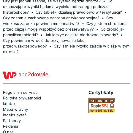
Czy jest jednak szansa, że wszystko będzie dobrze?
•
Co
oznaczają te wyniki badania wycinka pobranego podczas
histeroskopii?
•
Czy tabletki działają prawidłowo w tej sytuacji?
•
Czy zostanie zachowana ochrona antykoncepcyjna?
•
Czy
wielkość zarodka powinna mnie martwić?
•
Czy jestem chroniona
przed ciążą i mogę współżyć bez prezerwatywy?
•
Co zrobić jak
pomyliłam tabletki?
•
Jak leczyć dalej te niedrożne jajowody?
•
Czy powinnam wrócić do przyjmowania leku
przeciwzakrzepowego?
•
Czy istnieje ryzyko zajścia w ciążę w tym
okresie?
Certyfikaty
Regulamin serwisu
Polityka prywatności
Kontakt
Mapa witryny
Indeks pytań
Partnerzy
Reklama
O nas