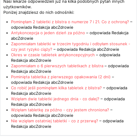
Nasi lekarze odpowiedzieli już na kilka podobnych pytań innych
użytkowników.
Poniżej znajdziesz do nich odnośniki:
Pominęłam 2 tabletki z blistra o numerze 7 i 21. Co z ochroną?
–
odpowiada
Redakcja abcZdrowie
Antykoncepcja o jeden dzień za późno
– odpowiada
Redakcja
abcZdrowie
Zapomniałam tabletki w trzecim tygodniu i odbyłam stosunek -
czy jest ryzyko ciąży?
– odpowiada
Redakcja abcZdrowie
Okres w czasie tabletek antykoncepcyjnych
– odpowiada
Redakcja abcZdrowie
Zapomniałam o 6 pierwszych tabletkach z blistra
– odpowiada
Redakcja abcZdrowie
Pominięta tabletka z pierwszego opakowania (2 dni)
–
odpowiada
Redakcja abcZdrowie
Co robić jeśli pominęłam kilka tabletek z blistra?
– odpowiada
Redakcja abcZdrowie
Wzięłam dwie tabletki jednego dnia - co dalej?
– odpowiada
Redakcja abcZdrowie
Wzięłam tabletkę za późno - czy jestem chroniona?
–
odpowiada
Redakcja abcZdrowie
Nie wzięłam ostatniej tabletki - co z przerwą?
– odpowiada
Redakcja abcZdrowie