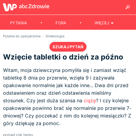
PYTANIA
FORA
WIĘCEJ
Pytania do specjalistów
Ginekologia
SZUKAJ PYTAŃ
Wzięcie tabletki o dzień za późno
Witam, moja dziewczyna pomyliła się i zamiast wziąć
tabletkę 8 dnia po przerwie, wzięła 9 i zażywała
opakowanie normalnie jak każde inne... Dwa dni przed
odstawieniem oraz dzień odstawienia mieliśmy
stosunek. Czy jest duża szansa na
ciążę
? I czy kolejne
opakowanie powinno brać się normalnie po przerwie 7-
dniowej? Czy poczekać z nim do kolejnej miesiączki? Z
góry dziękuję za pomoc.
ponad rok temu